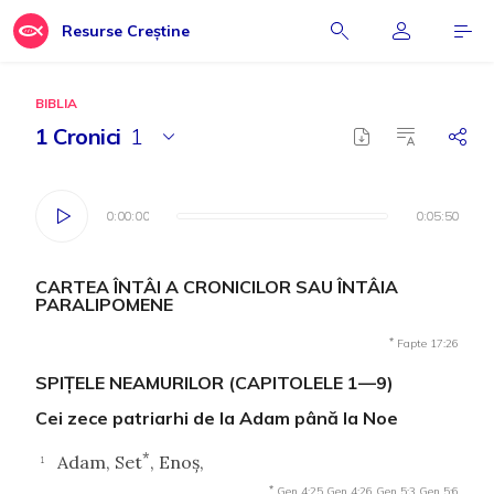
Resurse Creștine
BIBLIA
1 Cronici
1
0:00:00
0:00:00
0:05:50
0:05:50
CARTEA ÎNTÂI A CRONICILOR SAU ÎNTÂIA
PARALIPOMENE
*
Fapte 17:26
SPIŢELE NEAMURILOR (CAPITOLELE 1—9)
Cei zece patriarhi de la Adam până la Noe
*
Adam, Set
, Enoş,
1
*
Gen 4:25
Gen 4:26
Gen 5:3
Gen 5:6