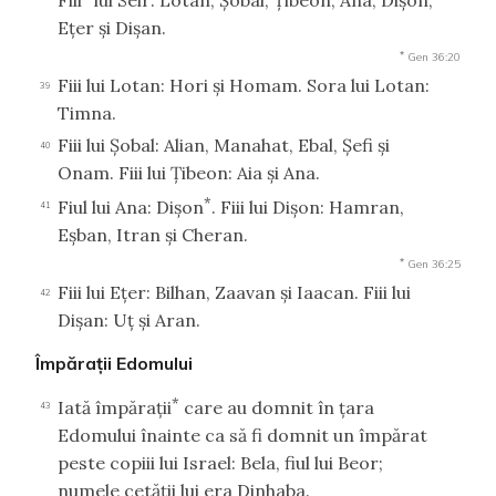
Eţer şi Dişan.
*
Gen 36:20
Fiii lui Lotan: Hori şi Homam. Sora lui Lotan:
39
Timna.
Fiii lui Şobal: Alian, Manahat, Ebal, Şefi şi
40
Onam. Fiii lui Ţibeon: Aia şi Ana.
*
Fiul lui Ana: Dişon
. Fiii lui Dişon: Hamran,
41
Eşban, Itran şi Cheran.
*
Gen 36:25
Fiii lui Eţer: Bilhan, Zaavan şi Iaacan. Fiii lui
42
Dişan: Uţ şi Aran.
Împăraţii Edomului
*
Iată împăraţii
care au domnit în ţara
43
Edomului înainte ca să fi domnit un împărat
peste copiii lui Israel: Bela, fiul lui Beor;
numele cetăţii lui era Dinhaba.