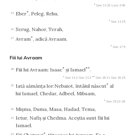
*
Gen 11:10
Luca 3:36
*
Eber
, Peleg, Rehu,
25
*
Gen 11:15
Serug, Nahor, Terah,
26
*
Avram
, adică Avraam.
27
*
Gen 17:5
Fiii lui Avraam
*
**
Fiii lui Avraam: Isaac
şi Ismael
.
28
*
**
Gen 21:2
Gen 21:3
Gen 16:11
Gen 16:15
*
Iată sămânţa lor:Nebaiot, întâiul născut
al
29
lui Ismael, Chedar, Adbeel, Mibsam,
*
Gen 25:13-16
Mişma, Duma, Masa, Hadad, Tema,
30
Ietur, Nafiş şi Chedma. Aceştia sunt fiii lui
31
Ismael.
*
Fiii Cheturei
, ţiitoarea lui Avraam. Ea a
32