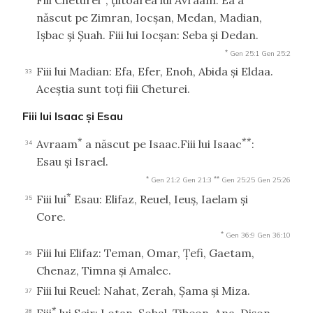
născut pe Zimran, Iocşan, Medan, Madian,
Işbac şi Şuah. Fiii lui Iocşan: Seba şi Dedan.
*
Gen 25:1
Gen 25:2
Fiii lui Madian: Efa, Efer, Enoh, Abida şi Eldaa.
33
Aceştia sunt toţi fiii Cheturei.
Fiii lui Isaac şi Esau
*
**
Avraam
a născut pe Isaac.Fiii lui Isaac
:
34
Esau şi Israel.
*
**
Gen 21:2
Gen 21:3
Gen 25:25
Gen 25:26
*
Fiii lui
Esau: Elifaz, Reuel, Ieuş, Iaelam şi
35
Core.
*
Gen 36:9
Gen 36:10
Fiii lui Elifaz: Teman, Omar, Ţefi, Gaetam,
36
Chenaz, Timna şi Amalec.
Fiii lui Reuel: Nahat, Zerah, Şama şi Miza.
37
*
Fiii
lui Seir: Lotan, Şobal, Ţibeon, Ana, Dişon,
38