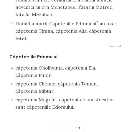
nevestei lui era Mehetabeel, fata lui Matred,
fata lui Mezahab.
*
Hadad a murit.Căpeteniile Edomului
au fost:
51
căpetenia Timna, căpetenia Alia, căpetenia
Ietet,
*
Gen 36:40
Căpeteniile Edomului
căpetenia Oholibama, căpetenia Ela,
52
căpetenia Pinon,
căpetenia Chenaz, căpetenia Teman,
53
căpetenia Mibţar,
căpetenia Magdiel, căpetenia Iram. Acestea
54
sunt căpeteniile Edomului.