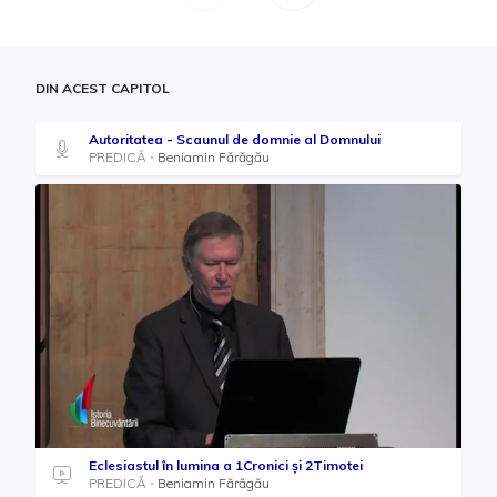
DIN ACEST CAPITOL
Autoritatea - Scaunul de domnie al Domnului
PREDICĂ
Beniamin Fărăgău
Eclesiastul în lumina a 1Cronici și 2Timotei
PREDICĂ
Beniamin Fărăgău