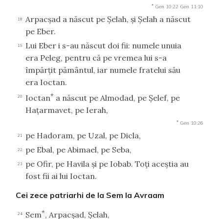
*
Gen 10:22
Gen 11:10
Arpacşad a născut pe Şelah, şi Şelah a născut
18
pe Eber.
Lui Eber i s-au născut doi fii: numele unuia
19
era Peleg, pentru că pe vremea lui s-a
împărţit pământul, iar numele fratelui său
era Ioctan.
*
Ioctan
a născut pe Almodad, pe Şelef, pe
20
Haţarmavet, pe Ierah,
*
Gen 10:26
pe Hadoram, pe Uzal, pe Dicla,
21
pe Ebal, pe Abimael, pe Seba,
22
pe Ofir, pe Havila şi pe Iobab. Toţi aceştia au
23
fost fii ai lui Ioctan.
Cei zece patriarhi de la Sem la Avraam
*
Sem
, Arpacşad, Şelah,
24