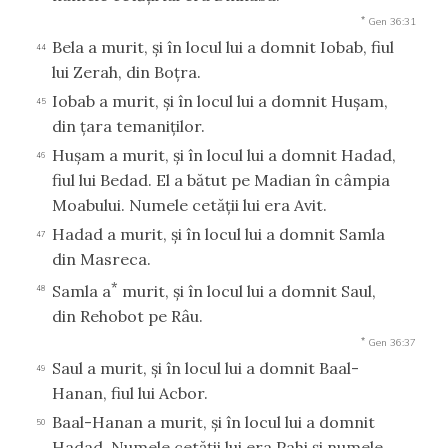
*
Gen 36:31
Bela a murit, şi în locul lui a domnit Iobab, fiul
44
lui Zerah, din Boţra.
Iobab a murit, şi în locul lui a domnit Huşam,
45
din ţara temaniţilor.
Huşam a murit, şi în locul lui a domnit Hadad,
46
fiul lui Bedad. El a bătut pe Madian în câmpia
Moabului. Numele cetăţii lui era Avit.
Hadad a murit, şi în locul lui a domnit Samla
47
din Masreca.
*
Samla a
murit, şi în locul lui a domnit Saul,
48
din Rehobot pe Râu.
*
Gen 36:37
Saul a murit, şi în locul lui a domnit Baal-
49
Hanan, fiul lui Acbor.
Baal-Hanan a murit, şi în locul lui a domnit
50
Hadad. Numele cetăţii lui era Pahi şi numele