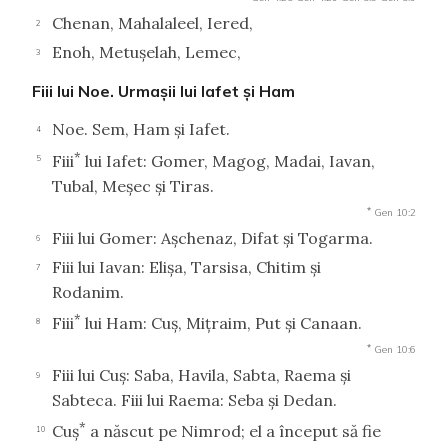
Chenan, Mahalaleel, Iered,
2
Enoh, Metuşelah, Lemec,
3
Fiii lui Noe. Urmaşii lui Iafet şi Ham
Noe. Sem, Ham şi Iafet.
4
*
Fiii
lui Iafet: Gomer, Magog, Madai, Iavan,
5
Tubal, Meşec şi Tiras.
*
Gen 10:2
Fiii lui Gomer: Aşchenaz, Difat şi Togarma.
6
Fiii lui Iavan: Elişa, Tarsisa, Chitim şi
7
Rodanim.
*
Fiii
lui Ham: Cuş, Miţraim, Put şi Canaan.
8
*
Gen 10:6
Fiii lui Cuş: Saba, Havila, Sabta, Raema şi
9
Sabteca. Fiii lui Raema: Seba şi Dedan.
*
Cuş
a născut pe Nimrod; el a început să fie
10