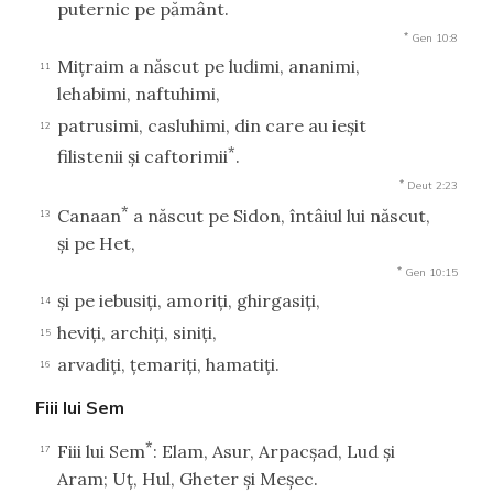
puternic pe pământ.
*
Gen 10:8
Miţraim a născut pe ludimi, ananimi,
11
lehabimi, naftuhimi,
patrusimi, casluhimi, din care au ieşit
12
*
filistenii şi caftorimii
.
*
Deut 2:23
*
Canaan
a născut pe Sidon, întâiul lui născut,
13
şi pe Het,
*
Gen 10:15
şi pe iebusiţi, amoriţi, ghirgasiţi,
14
heviţi, archiţi, siniţi,
15
arvadiţi, ţemariţi, hamatiţi.
16
Fiii lui Sem
*
Fiii lui Sem
: Elam, Asur, Arpacşad, Lud şi
17
Aram; Uţ, Hul, Gheter şi Meşec.