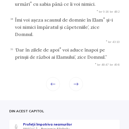
*
urmări
cu sabia până ce îi voi nimici.
*
Ier 9:16
Ier 48:2
*
Îmi voi aşeza scaunul de domnie în Elam
şi-i
38
voi nimici împăratul şi căpeteniile’, zice
Domnul.
*
Ier 43:10
*
‘Dar în zilele de apoi
voi aduce înapoi pe
39
prinşii de război ai Elamului’, zice Domnul.”
*
Ier 48:47
Ier 49:6
DIN ACEST CAPITOL
Profeții împotriva neamurilor
PREDICĂ
Beniamin Fărăgău