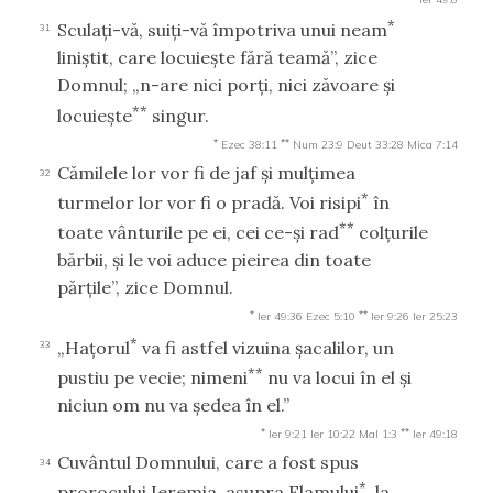
*
Sculaţi-vă, suiţi-vă împotriva unui neam
31
liniştit, care locuieşte fără teamă”, zice
Domnul; „n-are nici porţi, nici zăvoare şi
**
locuieşte
singur.
*
**
Ezec 38:11
Num 23:9
Deut 33:28
Mica 7:14
Cămilele lor vor fi de jaf şi mulţimea
32
*
turmelor lor vor fi o pradă. Voi risipi
în
**
toate vânturile pe ei, cei ce-şi rad
colţurile
bărbii, şi le voi aduce pieirea din toate
părţile”, zice Domnul.
*
**
Ier 49:36
Ezec 5:10
Ier 9:26
Ier 25:23
*
„Haţorul
va fi astfel vizuina şacalilor, un
33
**
pustiu pe vecie; nimeni
nu va locui în el şi
niciun om nu va şedea în el.”
*
**
Ier 9:21
Ier 10:22
Mal 1:3
Ier 49:18
Cuvântul Domnului, care a fost spus
34
*
prorocului Ieremia, asupra Elamului
, la