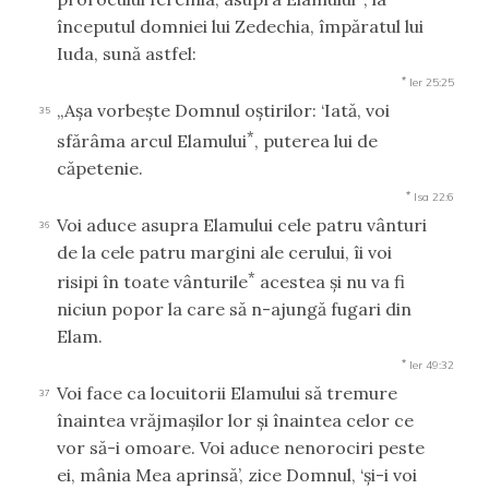
începutul domniei lui Zedechia, împăratul lui
Iuda, sună astfel:
*
Ier 25:25
„Aşa vorbeşte Domnul oştirilor: ‘Iată, voi
35
*
sfărâma arcul Elamului
, puterea lui de
căpetenie.
*
Isa 22:6
Voi aduce asupra Elamului cele patru vânturi
36
de la cele patru margini ale cerului, îi voi
*
risipi în toate vânturile
acestea şi nu va fi
niciun popor la care să n-ajungă fugari din
Elam.
*
Ier 49:32
Voi face ca locuitorii Elamului să tremure
37
înaintea vrăjmaşilor lor şi înaintea celor ce
vor să-i omoare. Voi aduce nenorociri peste
ei, mânia Mea aprinsă’, zice Domnul, ‘şi-i voi