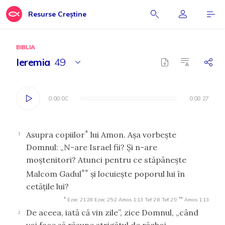
Resurse Creștine
BIBLIA
Ieremia
49
0:00:00
0:00:00
0:08:27
0:08:27
*
Asupra copiilor
lui Amon. Aşa vorbeşte
1
Domnul: „N-are Israel fii? Şi n-are
moştenitori? Atunci pentru ce stăpâneşte
**
Malcom Gadul
şi locuieşte poporul lui în
cetăţile lui?
*
**
Ezec 21:28
Ezec 25:2
Amos 1:13
Tef 2:8
Tef 2:9
Amos 1:13
De aceea, iată că vin zile”, zice Domnul, „când
2
voi face să răsune strigătul de război