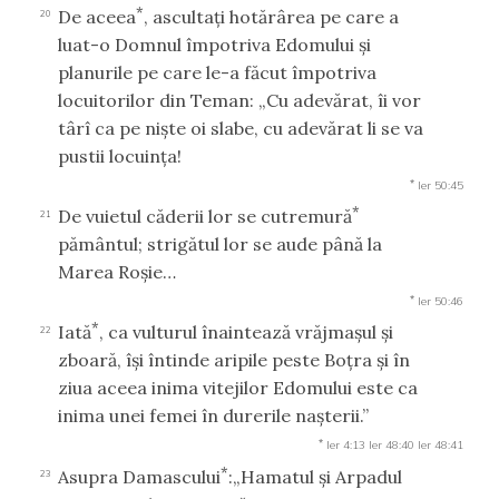
*
De aceea
, ascultaţi hotărârea pe care a
20
luat-o Domnul împotriva Edomului şi
planurile pe care le-a făcut împotriva
locuitorilor din Teman: „Cu adevărat, îi vor
târî ca pe nişte oi slabe, cu adevărat li se va
pustii locuinţa!
*
Ier 50:45
*
De vuietul căderii lor se cutremură
21
pământul; strigătul lor se aude până la
Marea Roşie…
*
Ier 50:46
*
Iată
, ca vulturul înaintează vrăjmaşul şi
22
zboară, îşi întinde aripile peste Boţra şi în
ziua aceea inima vitejilor Edomului este ca
inima unei femei în durerile naşterii.”
*
Ier 4:13
Ier 48:40
Ier 48:41
*
Asupra Damascului
:„Hamatul şi Arpadul
23