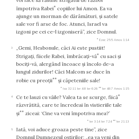
*
împotriva Rabei
copiilor lui Amon. Ea va
ajunge un morman de dărâmături, şi satele
sale vor fi arse de foc. Atunci, Israel va
izgoni pe cei ce-l izgoniseră”, zice Domnul.
*
Ezec 25:5
Amos 1:14
„Gemi, Hesbonule, căci Ai este pustiit!
3
*
Strigaţi, fiicele Rabei, îmbrăcaţi-vă
cu saci şi
bociţi-vă, alergând încoace şi încolo de-a
lungul zidurilor! Căci Malcom se duce în
**
robie cu preoţii
şi căpeteniile sale!
*
**
Isa 32:11
Ier 4:8
Ier 6:26
Ier 48:7
Amos 1:15
*
Ce te lauzi cu văile? Valea ta se scurge, fiică
4
răzvrătită, care te încredeai în vistieriile tale
**
şi
ziceai: ‘Cine va veni împotriva mea?’
*
**
Ier 3:14
Ier 7:24
Ier 21:13
Iată, voi aduce groaza peste tine”, zice
5
Domnul Dumnezeul oştirilor; „ea va veni din