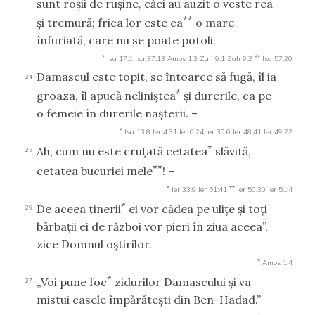
sunt roşii de ruşine, căci au auzit o veste rea
**
şi tremură; frica lor este ca
o mare
înfuriată, care nu se poate potoli.
*
**
Isa 17:1
Isa 37:13
Amos 1:3
Zah 9:1
Zah 9:2
Isa 57:20
Damascul este topit, se întoarce să fugă, îl ia
24
*
groaza, îl apucă neliniştea
şi durerile, ca pe
o femeie în durerile naşterii. –
*
Isa 13:8
Ier 4:31
Ier 6:24
Ier 30:6
Ier 48:41
Ier 49:22
*
Ah, cum nu este cruţată cetatea
slăvită,
25
**
cetatea bucuriei mele
! –
*
**
Ier 33:9
Ier 51:41
Ier 50:30
Ier 51:4
*
De aceea tinerii
ei vor cădea pe uliţe şi toţi
26
bărbaţii ei de război vor pieri în ziua aceea”,
zice Domnul oştirilor.
*
Amos 1:4
*
„Voi pune foc
zidurilor Damascului şi va
27
mistui casele împărăteşti din Ben-Hadad.”