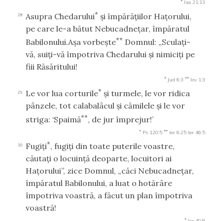
*
Isa 21:13
*
Asupra Chedarului
şi împărăţiilor Haţorului,
28
pe care le-a bătut Nebucadneţar, împăratul
**
Babilonului.Aşa vorbeşte
Domnul: „Sculaţi-
vă, suiţi-vă împotriva Chedarului şi nimiciţi pe
fiii Răsăritului!
*
**
Jud 6:3
Iov 1:3
*
Le vor lua corturile
şi turmele, le vor ridica
29
pânzele, tot calabalâcul şi cămilele şi le vor
**
striga: ‘Spaimă
, de jur împrejur!’
*
**
Ps 120:5
Ier 6:25
Ier 46:5
*
Fugiţi
, fugiţi din toate puterile voastre,
30
căutaţi o locuinţă deoparte, locuitori ai
Haţorului”, zice Domnul, „căci Nebucadneţar,
împăratul Babilonului, a luat o hotărâre
împotriva voastră, a făcut un plan împotriva
voastră!
*
Ier 49:8