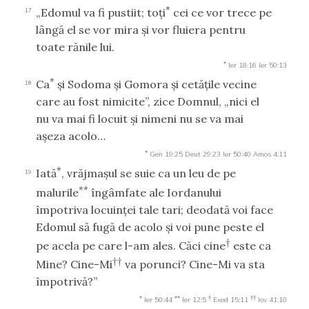
*
„Edomul va fi pustiit; toţi
cei ce vor trece pe
17
lângă el se vor mira şi vor fluiera pentru
toate rănile lui.
*
Ier 18:16
Ier 50:13
*
Ca
şi Sodoma şi Gomora şi cetăţile vecine
18
care au fost nimicite”, zice Domnul, „nici el
nu va mai fi locuit şi nimeni nu se va mai
aşeza acolo…
*
Gen 19:25
Deut 29:23
Ier 50:40
Amos 4:11
*
Iată
, vrăjmaşul se suie ca un leu de pe
19
**
malurile
îngâmfate ale Iordanului
împotriva locuinţei tale tari; deodată voi face
Edomul să fugă de acolo şi voi pune peste el
†
pe acela pe care l-am ales. Căci cine
este ca
††
Mine? Cine-Mi
va porunci? Cine-Mi va sta
împotrivă?”
*
**
†
††
Ier 50:44
Ier 12:5
Exod 15:11
Iov 41:10