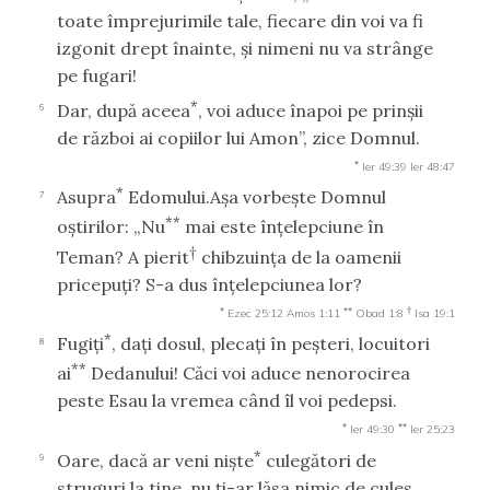
toate împrejurimile tale, fiecare din voi va fi
izgonit drept înainte, şi nimeni nu va strânge
pe fugari!
*
Dar, după aceea
, voi aduce înapoi pe prinşii
6
de război ai copiilor lui Amon”, zice Domnul.
*
Ier 49:39
Ier 48:47
*
Asupra
Edomului.Aşa vorbeşte Domnul
7
**
oştirilor: „Nu
mai este înţelepciune în
†
Teman? A pierit
chibzuinţa de la oamenii
pricepuţi? S-a dus înţelepciunea lor?
*
**
†
Ezec 25:12
Amos 1:11
Obad 1:8
Isa 19:1
*
Fugiţi
, daţi dosul, plecaţi în peşteri, locuitori
8
**
ai
Dedanului! Căci voi aduce nenorocirea
peste Esau la vremea când îl voi pedepsi.
*
**
Ier 49:30
Ier 25:23
*
Oare, dacă ar veni nişte
culegători de
9
struguri la tine, nu ţi-ar lăsa nimic de cules