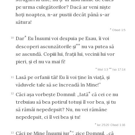
pe urma culegătorilor? Dacă ar veni nişte
hoţi noaptea, n-ar pustii decât până s-ar
sătura!
*
Obad 1:5
*
Dar
Eu Însumi voi despuia pe Esau, îi voi
10
**
descoperi ascunzătorile şi
nu va putea să
se ascundă. Copiii lui, fraţii lui, vecinii lui vor
pieri, şi el nu va mai fi!
*
**
Mal 1:3
Isa 17:14
Lasă pe orfanii tăi! Eu îi voi ţine în viaţă, şi
11
văduvele tale să se încreadă în Mine!”
*
Căci aşa vorbeşte Domnul: „Iată
că cei ce nu
12
trebuiau să bea potirul totuşi îl vor bea, şi tu
să rămâi nepedepsit? Nu, nu vei rămâne
nepedepsit, ci îl vei bea şi tu!
*
Ier 25:29
Obad 1:16
*
Căci pe Mine Însumi jur
”, zice Domnul, „că
13