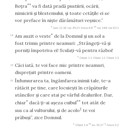
**
Boţra
va fi dată pradă pustiirii, ocării,
nimicirii şi blestemului, şi toate cetăţile ei se
vor preface în nişte dărâmături veşnice.”
*
**
Gen 22:16
Isa 45:23
Amos 6:8
Isa 34:6
Isa 63:1
*
Am auzit o veste
de la Domnul şi un sol a
14
fost trimis printre neamuri: „Strângeţi-vă şi
porniţi împotriva ei! Sculaţi-vă pentru război!
*
Obad 1:1
Obad 1:2
Obad 1:3
Căci iată, te voi face mic printre neamuri,
15
dispreţuit printre oameni.
Înfumurarea ta, îngâmfarea inimii tale, te-a
16
rătăcit pe tine, care locuieşti în crăpăturile
stâncilor şi care stai pe vârful dealurilor. Dar,
*
**
chiar
dacă ţi-ai aşeza cuibul
tot atât de
†
sus ca al vulturului, şi de acolo
te voi
prăbuşi”, zice Domnul.
*
**
†
Obad 1:4
Iov 39:27
Amos 9:2