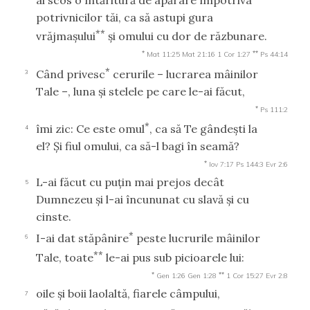
potrivnicilor tăi, ca să astupi gura
**
vrăjmaşului
şi omului cu dor de răzbunare.
*
**
Mat 11:25
Mat 21:16
1 Cor 1:27
Ps 44:14
*
Când privesc
cerurile – lucrarea mâinilor
3
Tale –, luna şi stelele pe care le-ai făcut,
*
Ps 111:2
*
îmi zic: Ce este omul
, ca să Te gândeşti la
4
el? Şi fiul omului, ca să-l bagi în seamă?
*
Iov 7:17
Ps 144:3
Evr 2:6
L-ai făcut cu puţin mai prejos decât
5
Dumnezeu şi l-ai încununat cu slavă şi cu
cinste.
*
I-ai dat stăpânire
peste lucrurile mâinilor
6
**
Tale, toate
le-ai pus sub picioarele lui:
*
**
Gen 1:26
Gen 1:28
1 Cor 15:27
Evr 2:8
oile şi boii laolaltă, fiarele câmpului,
7