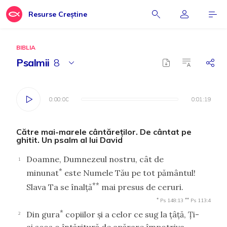
Resurse Creștine
BIBLIA
Psalmii
8
0:00:00
0:00:00
0:01:19
0:01:19
Către mai-marele cântăreţilor. De cântat pe
ghitit. Un psalm al lui David
Doamne, Dumnezeul nostru, cât de
1
*
minunat
este Numele Tău pe tot pământul!
**
Slava Ta se înalţă
mai presus de ceruri.
*
**
Ps 148:13
Ps 113:4
*
Din gura
copiilor şi a celor ce sug la ţâţă, Ţi-
2
ai scos o întăritură de apărare împotriva