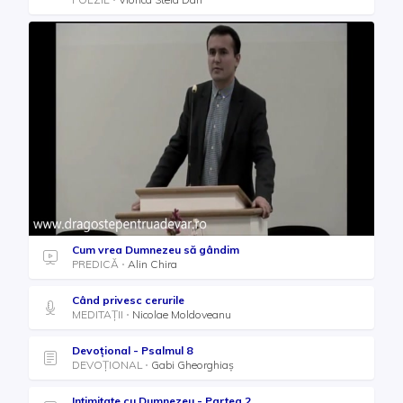
Cum vrea Dumnezeu să gândim
PREDICĂ
Alin Chira
Când privesc cerurile
MEDITAȚII
Nicolae Moldoveanu
Devoțional - Psalmul 8
DEVOȚIONAL
Gabi Gheorghiaș
Intimitate cu Dumnezeu - Partea 2