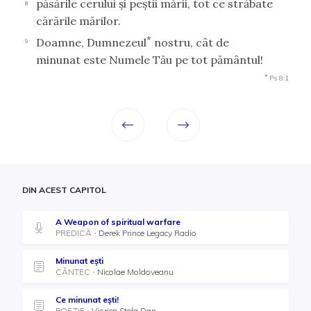
păsările cerului şi peştii mării, tot ce străbate
8
cărările mărilor.
*
Doamne, Dumnezeul
nostru, cât de
9
minunat este Numele Tău pe tot pământul!
*
Ps 8:1
DIN ACEST CAPITOL
A Weapon of spiritual warfare
PREDICĂ
Derek Prince Legacy Radio
Minunat ești
CÂNTEC
Nicolae Moldoveanu
Ce minunat ești!
POEZIE
Viorica Stela Dan