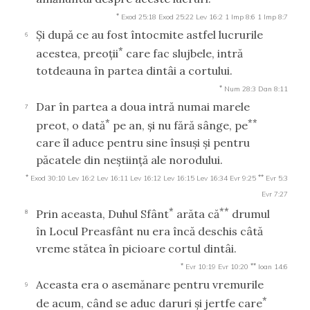
*
Exod 25:18
Exod 25:22
Lev 16:2
1 Imp 8:6
1 Imp 8:7
Şi după ce au fost întocmite astfel lucrurile
6
*
acestea, preoţii
care fac slujbele, intră
totdeauna în partea dintâi a cortului.
*
Num 28:3
Dan 8:11
Dar în partea a doua intră numai marele
7
*
**
preot, o dată
pe an, şi nu fără sânge, pe
care îl aduce pentru sine însuşi şi pentru
păcatele din neştiinţă ale norodului.
*
**
Exod 30:10
Lev 16:2
Lev 16:11
Lev 16:12
Lev 16:15
Lev 16:34
Evr 9:25
Evr 5:3
Evr 7:27
*
**
Prin aceasta, Duhul Sfânt
arăta că
drumul
8
în Locul Preasfânt nu era încă deschis câtă
vreme stătea în picioare cortul dintâi.
*
**
Evr 10:19
Evr 10:20
Ioan 14:6
Aceasta era o asemănare pentru vremurile
9
*
de acum, când se aduc daruri şi jertfe care