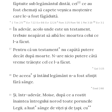
††
făptuite sub legământul dintâi, cei
ce au
fost chemaţi să capete veşnica moştenire
care le-a fost făgăduită.
*
**
†
††
1 Tim 2:5
Evr 7:22
Evr 8:6
Evr 12:24
Rom 3:25
Rom 5:6
1 Pet 3:18
Evr 3:1
În adevăr, acolo unde este un testament,
16
trebuie neapărat să aibă loc moartea celui ce
l-a făcut.
*
Pentru că un testament
nu capătă putere
17
decât după moarte. N-are nicio putere câtă
vreme trăieşte cel ce l-a făcut.
*
Gal 3:15
*
De aceea
şi întâiul legământ n-a fost sfinţit
18
fără sânge.
*
Exod 24:6
Şi, într-adevăr, Moise, după ce a rostit
19
înaintea întregului norod toate poruncile
*
**
Legii, a luat
sânge de viţei şi de ţapi, cu