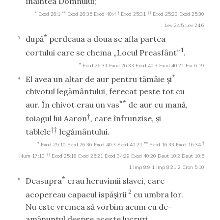
înaintea Domnului;
*
**
†
††
Exod 26:1
Exod 26:35
Exod 40:4
Exod 25:31
Exod 25:23
Exod 25:30
Lev 24:5
Lev 24:6
*
după
perdeaua a doua se afla partea
3
1
cortului care se chema „Locul Preasfânt”
.
*
Exod 26:31
Exod 26:33
Exod 40:3
Exod 40:21
Evr 6:19
*
El avea un altar de aur pentru tămâie şi
4
chivotul legământului, ferecat peste tot cu
**
aur. În chivot erau un vas
de aur cu mană,
†
toiagul lui Aaron
, care înfrunzise, şi
††
tablele
legământului.
*
**
†
Exod 25:10
Exod 26:36
Exod 40:3
Exod 40:21
Exod 16:33
Exod 16:34
††
Num 17:10
Exod 25:16
Exod 25:21
Exod 34:29
Exod 40:20
Deut 10:2
Deut 10:5
1 Imp 8:9
1 Imp 8:21
2 Cron 5:10
*
Deasupra
erau heruvimii slavei, care
5
2
acopereau capacul ispăşirii
cu umbra lor.
Nu este vremea să vorbim acum cu de-
amănuntul despre aceste lucruri.