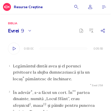
Resurse Creștine
BIBLIA
Evrei
9
0:00:00
0:00:00
0:05:58
0:05:58
Legământul dintâi avea şi el porunci
1
privitoare la slujba dumnezeiască şi la un
*
locaş
pământesc de închinare.
*
Exod 25:8
*
**
În adevăr
, s-a făcut un cort. În
partea
2
dinainte, numită „Locul Sfânt”, erau
†
††
sfeşnicul
, masa
şi pâinile pentru punerea