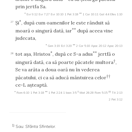
prin jertfa Sa.
*
**
Evr 9:12
Evr 7:27
Evr 10:10
1 Pet 3:18
1 Cor 10:11
Gal 4:4
Efes 1:10
*
Şi
, după cum oamenilor le este rânduit să
27
**
moară o singură dată, iar
după aceea vine
judecata,
*
**
Gen 3:19
Ecl 3:20
2 Cor 5:10
Apoc 20:12
Apoc 20:13
*
**
tot aşa, Hristos
, după ce S-a adus
jertfă o
28
†
singură dată, ca să poarte păcatele multora
,
Se va arăta a doua oară nu în vederea
††
păcatului, ci ca să aducă mântuirea celor
ce-L aşteaptă.
*
**
†
††
Rom 6:10
1 Pet 3:18
1 Pet 2:24
1 Ioan 3:5
Mat 26:28
Rom 5:15
Tit 2:13
2 Pet 3:12
1)
Sau:
Sfânta Sfintelor
.