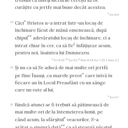
trebuia ca înseşi lucrurile cereşti să fie
curăţite cu jertfe mai bune decât acestea.
*
Evr 8:5
*
Căci
Hristos n-a intrat într-un locaş de
24
închinare făcut de mână omenească, după
**
chipul
adevăratului locaş de închinare, ci a
†
intrat chiar în cer, ca să Se
înfăţişeze acum,
pentru noi, înaintea lui Dumnezeu.
*
**
†
Evr 6:20
Evr 8:2
Rom 8:34
Evr 7:25
1 Ioan 2:1
Şi nu ca să Se aducă de mai multe ori jertfă
25
*
pe Sine Însuşi, ca marele preot
care intră în
fiecare an în Locul Preasfânt cu un sânge
care nu este al lui,
*
Evr 9:7
fiindcă atunci ar fi trebuit să pătimească de
26
mai multe ori de la întemeierea lumii, pe
*
când acum, la sfârşitul
veacurilor, S-a
**
arătat o singură dată
ca să şteargă păcatul