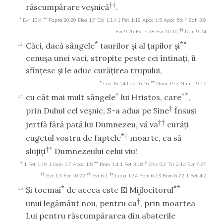
††
răscumpărare veşnică
.
*
**
†
Evr 10:4
Fapte 20:28
Efes 1:7
Col 1:14
1 Pet 1:19
Apoc 1:5
Apoc 5:9
Zah 3:9
††
Evr 9:26
Evr 9:28
Evr 10:10
Dan 9:24
*
**
Căci, dacă sângele
taurilor şi al ţapilor şi
13
cenuşa unei vaci, stropite peste cei întinaţi, îi
sfinţesc şi le aduc curăţirea trupului,
*
**
Lev 16:14
Lev 16:16
Num 19:2
Num 19:17
*
**
cu cât mai mult sângele
lui Hristos, care
,
14
†
prin Duhul cel veşnic, S-a adus pe Sine
Însuşi
††
jertfă fără pată lui Dumnezeu, vă va
curăţi
*†
cugetul vostru de faptele
moarte, ca să
†*
slujiţi
Dumnezeului celui viu!
*
**
†
1 Pet 1:19
1 Ioan 1:7
Apoc 1:5
Rom 1:4
1 Pet 3:18
Efes 5:2
Tit 2:14
Evr 7:27
††
*†
†*
Evr 1:3
Evr 10:22
Evr 6:1
Luca 1:74
Rom 6:13
Rom 6:22
1 Pet 4:2
*
**
Şi tocmai
de aceea este El Mijlocitorul
15
†
unui legământ nou, pentru ca
, prin moartea
Lui pentru răscumpărarea din abaterile