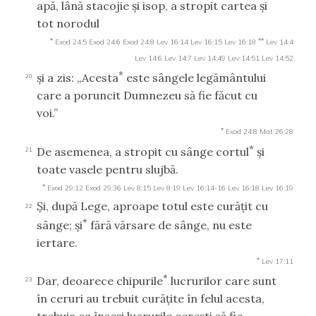
apă, lână stacojie şi isop, a stropit cartea şi
tot norodul
*
**
Exod 24:5
Exod 24:6
Exod 24:8
Lev 16:14
Lev 16:15
Lev 16:18
Lev 14:4
Lev 14:6
Lev 14:7
Lev 14:49
Lev 14:51
Lev 14:52
*
şi a zis: „Acesta
este sângele legământului
20
care a poruncit Dumnezeu să fie făcut cu
voi.”
*
Exod 24:8
Mat 26:28
*
De asemenea, a stropit cu sânge cortul
şi
21
toate vasele pentru slujbă.
*
Exod 29:12
Exod 29:36
Lev 8:15
Lev 8:19
Lev 16:14-16
Lev 16:18
Lev 16:19
Şi, după Lege, aproape totul este curăţit cu
22
*
sânge; şi
fără vărsare de sânge, nu este
iertare.
*
Lev 17:11
*
Dar, deoarece chipurile
lucrurilor care sunt
23
în ceruri au trebuit curăţite în felul acesta,