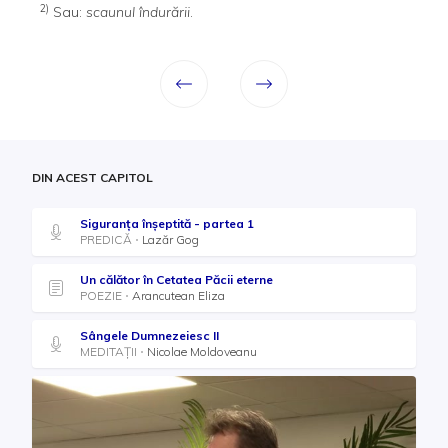
2)
Sau:
scaunul îndurării
.
DIN ACEST CAPITOL
Siguranța înșeptită - partea 1
PREDICĂ
Lazăr Gog
Un călător în Cetatea Păcii eterne
POEZIE
Arancutean Eliza
Sângele Dumnezeiesc II
MEDITAȚII
Nicolae Moldoveanu