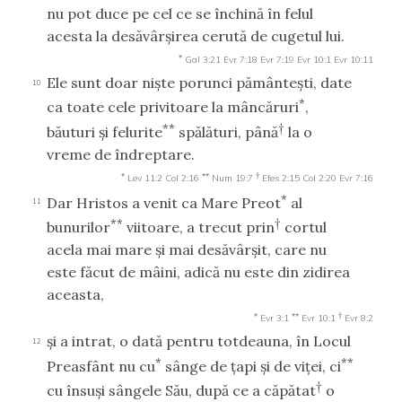
nu pot duce pe cel ce se închină în felul
acesta la desăvârşirea cerută de cugetul lui.
*
Gal 3:21
Evr 7:18
Evr 7:19
Evr 10:1
Evr 10:11
Ele sunt doar nişte porunci pământeşti, date
10
*
ca toate cele privitoare la mâncăruri
,
**
†
băuturi şi felurite
spălături, până
la o
vreme de îndreptare.
*
**
†
Lev 11:2
Col 2:16
Num 19:7
Efes 2:15
Col 2:20
Evr 7:16
*
Dar Hristos a venit ca Mare Preot
al
11
**
†
bunurilor
viitoare, a trecut prin
cortul
acela mai mare şi mai desăvârşit, care nu
este făcut de mâini, adică nu este din zidirea
aceasta,
*
**
†
Evr 3:1
Evr 10:1
Evr 8:2
şi a intrat, o dată pentru totdeauna, în Locul
12
*
**
Preasfânt nu cu
sânge de ţapi şi de viţei, ci
†
cu însuşi sângele Său, după ce a căpătat
o