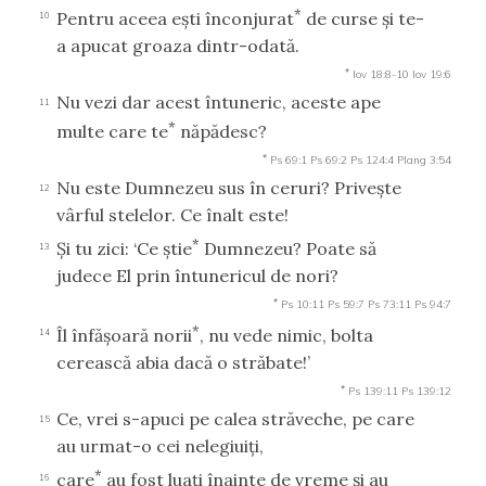
*
Pentru aceea eşti înconjurat
de curse şi te-
10
a apucat groaza dintr-odată.
*
Iov 18:8-10
Iov 19:6
Nu vezi dar acest întuneric, aceste ape
11
*
multe care te
năpădesc?
*
Ps 69:1
Ps 69:2
Ps 124:4
Plang 3:54
Nu este Dumnezeu sus în ceruri? Priveşte
12
vârful stelelor. Ce înalt este!
*
Şi tu zici: ‘Ce ştie
Dumnezeu? Poate să
13
judece El prin întunericul de nori?
*
Ps 10:11
Ps 59:7
Ps 73:11
Ps 94:7
*
Îl înfăşoară norii
, nu vede nimic, bolta
14
cerească abia dacă o străbate!’
*
Ps 139:11
Ps 139:12
Ce, vrei s-apuci pe calea străveche, pe care
15
au urmat-o cei nelegiuiţi,
*
care
au fost luaţi înainte de vreme şi au
16