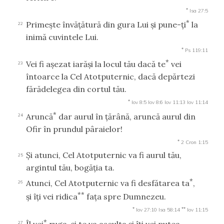
*
Isa 27:5
*
Primeşte învăţătură din gura Lui şi pune-ţi
la
22
inimă cuvintele Lui.
*
Ps 119:11
*
Vei fi aşezat iarăşi la locul tău dacă te
vei
23
întoarce la Cel Atotputernic, dacă depărtezi
fărădelegea din cortul tău.
*
Iov 8:5
Iov 8:6
Iov 11:13
Iov 11:14
*
Aruncă
dar aurul în ţărână, aruncă aurul din
24
Ofir în prundul pâraielor!
*
2 Cron 1:15
Şi atunci, Cel Atotputernic va fi aurul tău,
25
argintul tău, bogăţia ta.
*
Atunci, Cel Atotputernic va fi desfătarea ta
,
26
**
şi îţi vei ridica
faţa spre Dumnezeu.
*
**
Iov 27:10
Isa 58:14
Iov 11:15
*
Îl vei
ruga, şi te va asculta şi îţi vei putea
27