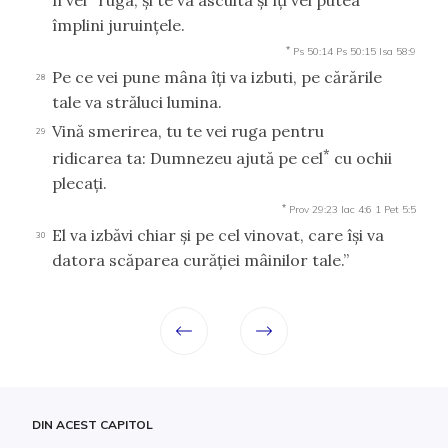
împlini juruinţele.
*
Ps 50:14
Ps 50:15
Isa 58:9
Pe ce vei pune mâna îţi va izbuti, pe cărările
28
tale va străluci lumina.
Vină smerirea, tu te vei ruga pentru
29
*
ridicarea ta: Dumnezeu ajută pe cel
cu ochii
plecaţi.
*
Prov 29:23
Iac 4:6
1 Pet 5:5
El va izbăvi chiar şi pe cel vinovat, care îşi va
30
datora scăparea curăţiei mâinilor tale.”
DIN ACEST CAPITOL