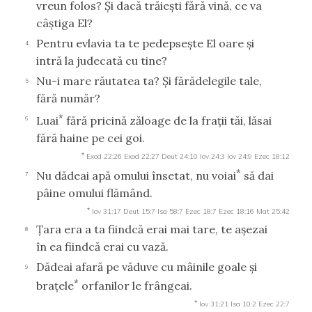
vreun folos? Şi dacă trăieşti fără vină, ce va
câştiga El?
Pentru evlavia ta te pedepseşte El oare şi
4
intră la judecată cu tine?
Nu-i mare răutatea ta? Şi fărădelegile tale,
5
fără număr?
*
Luai
fără pricină zăloage de la fraţii tăi, lăsai
6
fără haine pe cei goi.
*
Exod 22:26
Exod 22:27
Deut 24:10
Iov 24:3
Iov 24:9
Ezec 18:12
*
Nu dădeai apă omului însetat, nu voiai
să dai
7
pâine omului flămând.
*
Iov 31:17
Deut 15:7
Isa 58:7
Ezec 18:7
Ezec 18:16
Mat 25:42
Ţara era a ta fiindcă erai mai tare, te aşezai
8
în ea fiindcă erai cu vază.
Dădeai afară pe văduve cu mâinile goale şi
9
*
braţele
orfanilor le frângeai.
*
Iov 31:21
Isa 10:2
Ezec 22:7