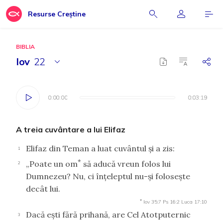
Resurse Creștine
BIBLIA
Iov
22
0:00:00
0:00:00
0:03:19
0:03:19
A treia cuvântare a lui Elifaz
Elifaz din Teman a luat cuvântul şi a zis:
1
*
„Poate un om
să aducă vreun folos lui
2
Dumnezeu? Nu, ci înţeleptul nu-şi foloseşte
decât lui.
*
Iov 35:7
Ps 16:2
Luca 17:10
Dacă eşti fără prihană, are Cel Atotputernic
3