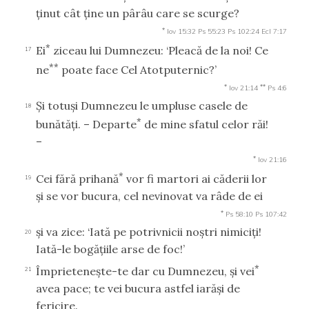
ţinut cât ţine un pârâu care se scurge?
*
Iov 15:32
Ps 55:23
Ps 102:24
Ecl 7:17
*
Ei
ziceau lui Dumnezeu: ‘Pleacă de la noi! Ce
17
**
ne
poate face Cel Atotputernic?’
*
**
Iov 21:14
Ps 4:6
Şi totuşi Dumnezeu le umpluse casele de
18
*
bunătăţi. – Departe
de mine sfatul celor răi!
–
*
Iov 21:16
*
Cei fără prihană
vor fi martori ai căderii lor
19
şi se vor bucura, cel nevinovat va râde de ei
*
Ps 58:10
Ps 107:42
şi va zice: ‘Iată pe potrivnicii noştri nimiciţi!
20
Iată-le bogăţiile arse de foc!’
*
Împrieteneşte-te dar cu Dumnezeu, şi vei
21
avea pace; te vei bucura astfel iarăşi de
fericire.