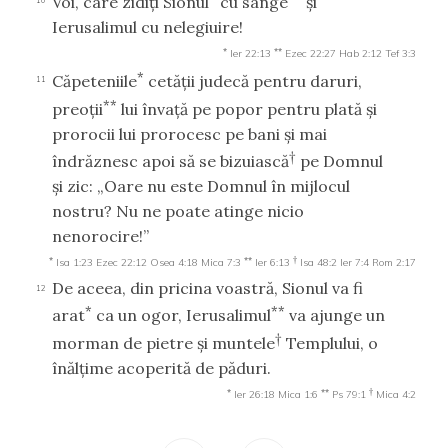
Voi, care zidiţi Sionul
cu sânge
şi
Ierusalimul cu nelegiuire!
*
**
Ier 22:13
Ezec 22:27
Hab 2:12
Tef 3:3
*
Căpeteniile
cetăţii judecă pentru daruri,
11
**
preoţii
lui învaţă pe popor pentru plată şi
prorocii lui prorocesc pe bani şi mai
†
îndrăznesc apoi să se bizuiască
pe Domnul
şi zic: „Oare nu este Domnul în mijlocul
nostru? Nu ne poate atinge nicio
nenorocire!”
*
**
†
Isa 1:23
Ezec 22:12
Osea 4:18
Mica 7:3
Ier 6:13
Isa 48:2
Ier 7:4
Rom 2:17
De aceea, din pricina voastră, Sionul va fi
12
*
**
arat
ca un ogor, Ierusalimul
va ajunge un
†
morman de pietre şi muntele
Templului, o
înălţime acoperită de păduri.
*
**
†
Ier 26:18
Mica 1:6
Ps 79:1
Mica 4:2