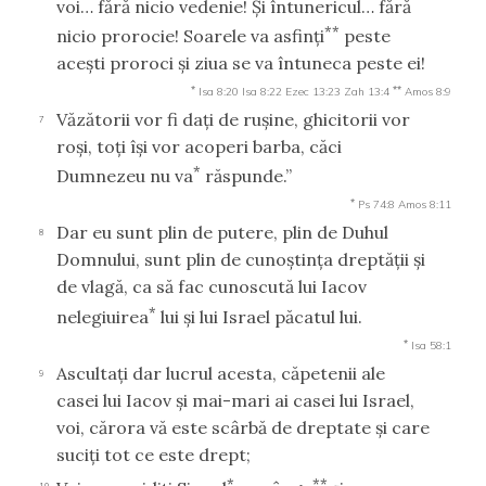
voi… fără nicio vedenie! Şi întunericul… fără
**
nicio prorocie! Soarele va asfinţi
peste
aceşti proroci şi ziua se va întuneca peste ei!
*
**
Isa 8:20
Isa 8:22
Ezec 13:23
Zah 13:4
Amos 8:9
Văzătorii vor fi daţi de ruşine, ghicitorii vor
7
roşi, toţi îşi vor acoperi barba, căci
*
Dumnezeu nu va
răspunde.”
*
Ps 74:8
Amos 8:11
Dar eu sunt plin de putere, plin de Duhul
8
Domnului, sunt plin de cunoştinţa dreptăţii şi
de vlagă, ca să fac cunoscută lui Iacov
*
nelegiuirea
lui şi lui Israel păcatul lui.
*
Isa 58:1
Ascultaţi dar lucrul acesta, căpetenii ale
9
casei lui Iacov şi mai-mari ai casei lui Israel,
voi, cărora vă este scârbă de dreptate şi care
suciţi tot ce este drept;
*
**
10