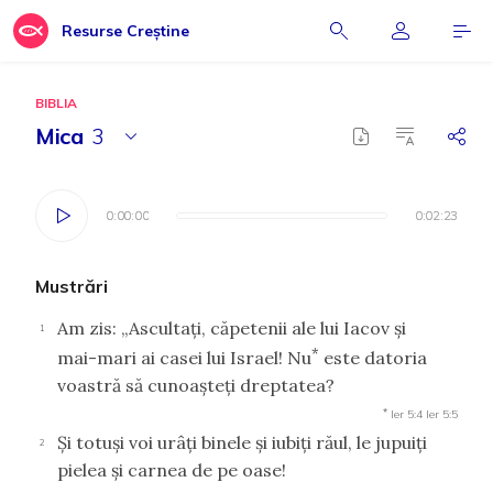
Resurse Creștine
BIBLIA
Mica
3
0:00:00
0:00:00
0:02:23
0:02:23
Mustrări
Am zis: „Ascultaţi, căpetenii ale lui Iacov şi
1
*
mai-mari ai casei lui Israel! Nu
este datoria
voastră să cunoaşteţi dreptatea?
*
Ier 5:4
Ier 5:5
Şi totuşi voi urâţi binele şi iubiţi răul, le jupuiţi
2
pielea şi carnea de pe oase!