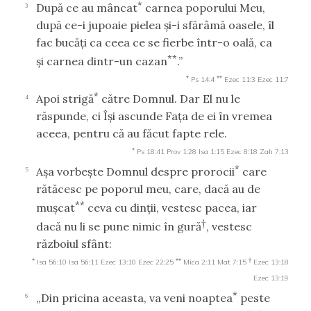
*
După ce au mâncat
carnea poporului Meu,
3
după ce-i jupoaie pielea şi-i sfărâmă oasele, îl
fac bucăţi ca ceea ce se fierbe într-o oală, ca
**
şi carnea dintr-un cazan
.”
*
**
Ps 14:4
Ezec 11:3
Ezec 11:7
*
Apoi strigă
către Domnul. Dar El nu le
4
răspunde, ci Îşi ascunde Faţa de ei în vremea
aceea, pentru că au făcut fapte rele.
*
Ps 18:41
Prov 1:28
Isa 1:15
Ezec 8:18
Zah 7:13
*
Aşa vorbeşte Domnul despre prorocii
care
5
rătăcesc pe poporul meu, care, dacă au de
**
muşcat
ceva cu dinţii, vestesc pacea, iar
†
dacă nu li se pune nimic în gură
, vestesc
războiul sfânt:
*
**
†
Isa 56:10
Isa 56:11
Ezec 13:10
Ezec 22:25
Mica 2:11
Mat 7:15
Ezec 13:18
Ezec 13:19
*
„Din pricina aceasta, va veni noaptea
peste
6