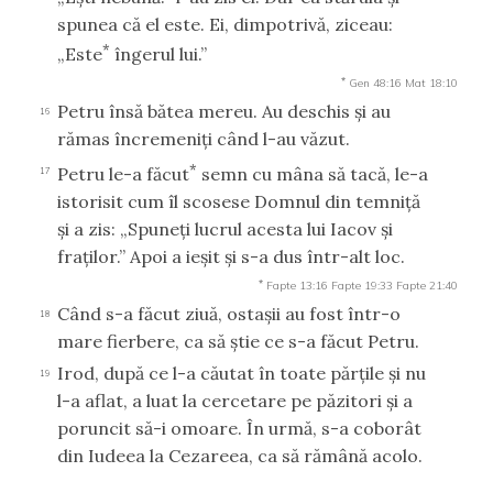
spunea că el este. Ei, dimpotrivă, ziceau:
*
„Este
îngerul lui.”
*
Gen 48:16
Mat 18:10
Petru însă bătea mereu. Au deschis şi au
16
rămas încremeniţi când l-au văzut.
*
Petru le-a făcut
semn cu mâna să tacă, le-a
17
istorisit cum îl scosese Domnul din temniţă
şi a zis: „Spuneţi lucrul acesta lui Iacov şi
fraţilor.” Apoi a ieşit şi s-a dus într-alt loc.
*
Fapte 13:16
Fapte 19:33
Fapte 21:40
Când s-a făcut ziuă, ostaşii au fost într-o
18
mare fierbere, ca să ştie ce s-a făcut Petru.
Irod, după ce l-a căutat în toate părţile şi nu
19
l-a aflat, a luat la cercetare pe păzitori şi a
poruncit să-i omoare. În urmă, s-a coborât
din Iudeea la Cezareea, ca să rămână acolo.