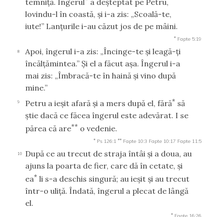
temniţă. Îngerul
a deşteptat pe Petru,
lovindu-l în coastă, şi i-a zis: „Scoală-te,
iute!” Lanţurile i-au căzut jos de pe mâini.
*
Fapte 5:19
Apoi, îngerul i-a zis: „Încinge-te şi leagă-ţi
8
încălţămintea.” Şi el a făcut aşa. Îngerul i-a
mai zis: „Îmbracă-te în haină şi vino după
mine.”
*
Petru a ieşit afară şi a mers după el, fără
să
9
ştie dacă ce făcea îngerul este adevărat. I se
**
părea că are
o vedenie.
*
**
Ps 126:1
Fapte 10:3
Fapte 10:17
Fapte 11:5
După ce au trecut de straja întâi şi a doua, au
10
ajuns la poarta de fier, care dă în cetate, şi
*
ea
li s-a deschis singură; au ieşit şi au trecut
într-o uliţă. Îndată, îngerul a plecat de lângă
el.
*
Fapte 16:26