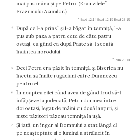
*
mai pus mâna şi pe Petru. (Erau zilele
Praznicului Azimilor.)
*
Exod 12:14
Exod 12:15
Exod 23:15
*
După ce l-a prins
şi l-a băgat în temniţă, l-a
4
pus sub paza a patru cete de câte patru
ostaşi, cu gând ca după Paşte să-l scoată
înaintea norodului.
*
Ioan 21:18
Deci Petru era păzit în temniţă, şi Biserica nu
5
înceta să înalţe rugăciuni către Dumnezeu
pentru el.
În noaptea zilei când avea de gând Irod să-l
6
înfăţişeze la judecată, Petru dormea între
doi ostaşi, legat de mâini cu două lanţuri, şi
nişte păzitori păzeau temniţa la uşă.
Şi iată, un înger al Domnului a stat lângă el
7
pe neaşteptate şi o lumină a strălucit în
*