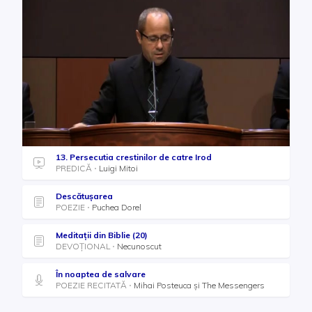
13. Persecutia crestinilor de catre Irod
PREDICĂ
Luigi Mitoi
Descătușarea
POEZIE
Puchea Dorel
Meditații din Biblie (20)
DEVOȚIONAL
Necunoscut
În noaptea de salvare
POEZIE RECITATĂ
Mihai Posteuca și The Messengers