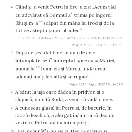
Când şi-a venit Petru în fire, a zis: „Acum văd
11
*
cu adevărat că Domnul a
trimis pe îngerul
**
Său şi m-a
scăpat din mâna lui Irod şi de la
tot ce aştepta poporul iudeu.”
*
**
Ps 34:7
Dan 3:28
Dan 6:22
Evr 1:14
Iov 5:19
Ps 33:18
Ps 33:19
Ps 34:22
Ps 41:2
Ps 97:10
2 Cor 1:10
2 Pet 2:9
După ce şi-a dat bine seama de cele
12
*
întâmplate, s-a
îndreptat spre casa Mariei,
**
mama lui
Ioan, zis şi Marcu, unde erau
†
adunaţi mulţi laolaltă şi se rugau
.
*
**
†
Fapte 4:23
Fapte 15:37
Fapte 12:5
A bătut la uşa care dădea în pridvor, şi o
13
slujnică, numită Roda, a venit să vadă cine e.
A cunoscut glasul lui Petru şi, de bucurie, în
14
loc să deschidă, a alergat înăuntru să dea de
veste că Petru stă înaintea porţii.
„Eşti nebună!” i-au zis ei. Dar ea stăruia şi
15