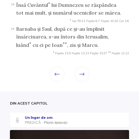
*
Însă Cuvântul
lui Dumnezeu se răspândea
24
tot mai mult, şi numărul ucenicilor se mărea.
*
Isa 55:11
Fapte 6:7
Fapte 19:20
Col 1:6
Barnaba şi Saul, după ce şi-au împlinit
25
însărcinarea, s-au întors din Ierusalim,
*
**
luând
cu ei pe Ioan
, zis şi Marcu.
*
**
Fapte 13:5
Fapte 13:13
Fapte 15:37
Fapte 12:12
DIN ACEST CAPITOL
Un înger de om
PREDICĂ
Florin Ianovici