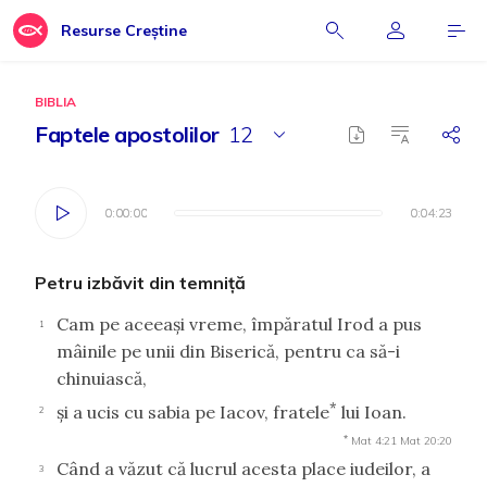
Resurse Creștine
BIBLIA
Faptele apostolilor
12
0:00:00
0:00:00
0:04:23
0:04:23
Petru izbăvit din temniţă
Cam pe aceeaşi vreme, împăratul Irod a pus
1
mâinile pe unii din Biserică, pentru ca să-i
chinuiască,
*
şi a ucis cu sabia pe Iacov, fratele
lui Ioan.
2
*
Mat 4:21
Mat 20:20
Când a văzut că lucrul acesta place iudeilor, a
3