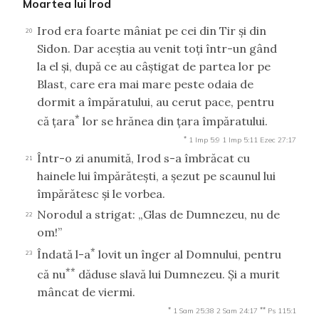
Moartea lui Irod
Irod era foarte mâniat pe cei din Tir şi din
20
Sidon. Dar aceştia au venit toţi într-un gând
la el şi, după ce au câştigat de partea lor pe
Blast, care era mai mare peste odaia de
dormit a împăratului, au cerut pace, pentru
*
că ţara
lor se hrănea din ţara împăratului.
*
1 Imp 5:9
1 Imp 5:11
Ezec 27:17
Într-o zi anumită, Irod s-a îmbrăcat cu
21
hainele lui împărăteşti, a şezut pe scaunul lui
împărătesc şi le vorbea.
Norodul a strigat: „Glas de Dumnezeu, nu de
22
om!”
*
Îndată l-a
lovit un înger al Domnului, pentru
23
**
că nu
dăduse slavă lui Dumnezeu. Şi a murit
mâncat de viermi.
*
**
1 Sam 25:38
2 Sam 24:17
Ps 115:1