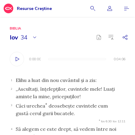
Resurse Creștine
BIBLIA
Iov
34
0:00:00
0:00:00
0:04:06
0:04:06
Elihu a luat din nou cuvântul şi a zis:
1
„Ascultaţi, înţelepţilor, cuvintele mele! Luaţi
2
aminte la mine, pricepuţilor!
*
Căci urechea
deosebeşte cuvintele cum
3
gustă cerul gurii bucatele.
*
Iov 6:30
Iov 12:11
Să alegem ce este drept, să vedem între noi
4