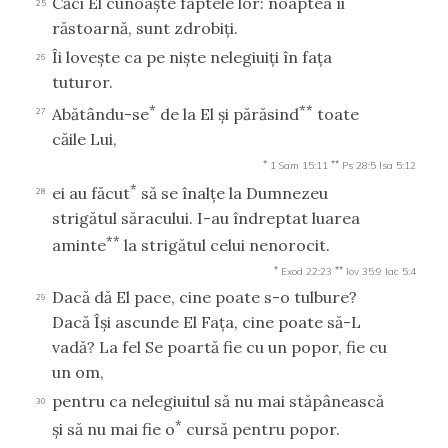
Căci El cunoaşte faptele lor: noaptea îi
25
răstoarnă, sunt zdrobiţi.
Îi loveşte ca pe nişte nelegiuiţi în faţa
26
tuturor.
*
**
Abătându-se
de la El şi părăsind
toate
27
căile Lui,
*
**
1 Sam 15:11
Ps 28:5
Isa 5:12
*
ei au făcut
să se înalţe la Dumnezeu
28
strigătul săracului. I-au îndreptat luarea
**
aminte
la strigătul celui nenorocit.
*
**
Exod 22:23
Iov 35:9
Iac 5:4
Dacă dă El pace, cine poate s-o tulbure?
29
Dacă Îşi ascunde El Faţa, cine poate să-L
vadă? La fel Se poartă fie cu un popor, fie cu
un om,
pentru ca nelegiuitul să nu mai stăpânească
30
*
şi să nu mai fie o
cursă pentru popor.