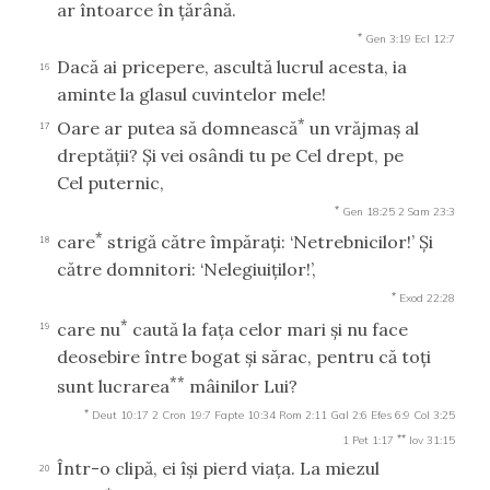
ar întoarce în ţărână.
*
Gen 3:19
Ecl 12:7
Dacă ai pricepere, ascultă lucrul acesta, ia
16
aminte la glasul cuvintelor mele!
*
Oare ar putea să domnească
un vrăjmaş al
17
dreptăţii? Şi vei osândi tu pe Cel drept, pe
Cel puternic,
*
Gen 18:25
2 Sam 23:3
*
care
strigă către împăraţi: ‘Netrebnicilor!’ Şi
18
către domnitori: ‘Nelegiuiţilor!’,
*
Exod 22:28
*
care nu
caută la faţa celor mari şi nu face
19
deosebire între bogat şi sărac, pentru că toţi
**
sunt lucrarea
mâinilor Lui?
*
Deut 10:17
2 Cron 19:7
Fapte 10:34
Rom 2:11
Gal 2:6
Efes 6:9
Col 3:25
**
1 Pet 1:17
Iov 31:15
Într-o clipă, ei îşi pierd viaţa. La miezul
20