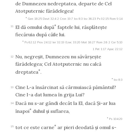
de Dumnezeu nedreptatea, departe de Cel
Atotputernic fărădelegea!
*
Gen 18:25
Deut 32:4
2 Cron 19:7
Iov 8:3
Iov 36:23
Ps 92:15
Rom 9:14
*
El dă omului după
faptele lui, răsplăteşte
11
fiecăruia după căile lui.
*
Ps 62:12
Prov 24:12
Ier 32:19
Ezec 33:20
Mat 16:27
Rom 2:6
2 Cor 5:10
1 Pet 1:17
Apoc 22:12
Nu, negreşit, Dumnezeu nu săvârşeşte
12
fărădelegea; Cel Atotputernic nu calcă
*
dreptatea
.
*
Iov 8:3
Cine L-a însărcinat să cârmuiască pământul?
13
Cine I-a dat lumea în grija Lui?
Dacă nu s-ar gândi decât la El, dacă Şi-ar lua
14
*
înapoi
duhul şi suflarea,
*
Ps 104:29
*
tot ce este carne
ar pieri deodată şi omul s-
15