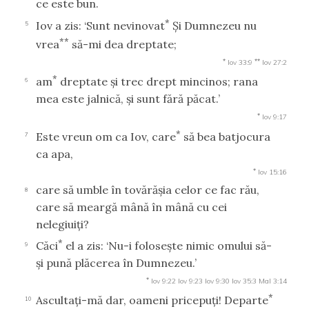
ce este bun.
*
Iov a zis: ‘Sunt nevinovat
Şi Dumnezeu nu
5
**
vrea
să-mi dea dreptate;
*
**
Iov 33:9
Iov 27:2
*
am
dreptate şi trec drept mincinos; rana
6
mea este jalnică, şi sunt fără păcat.’
*
Iov 9:17
*
Este vreun om ca Iov, care
să bea batjocura
7
ca apa,
*
Iov 15:16
care să umble în tovărăşia celor ce fac rău,
8
care să meargă mână în mână cu cei
nelegiuiţi?
*
Căci
el a zis: ‘Nu-i foloseşte nimic omului să-
9
şi pună plăcerea în Dumnezeu.’
*
Iov 9:22
Iov 9:23
Iov 9:30
Iov 35:3
Mal 3:14
*
Ascultaţi-mă dar, oameni pricepuţi! Departe
10