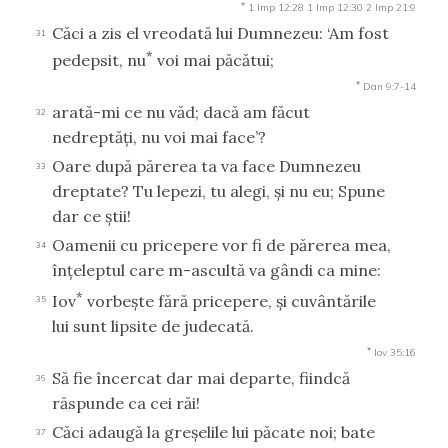
*
1 Imp 12:28
1 Imp 12:30
2 Imp 21:9
Căci a zis el vreodată lui Dumnezeu: ‘Am fost
31
*
pedepsit, nu
voi mai păcătui;
*
Dan 9:7-14
arată-mi ce nu văd; dacă am făcut
32
nedreptăţi, nu voi mai face’?
Oare după părerea ta va face Dumnezeu
33
dreptate? Tu lepezi, tu alegi, şi nu eu; Spune
dar ce ştii!
Oamenii cu pricepere vor fi de părerea mea,
34
înţeleptul care m-ascultă va gândi ca mine:
*
Iov
vorbeşte fără pricepere, şi cuvântările
35
lui sunt lipsite de judecată.
*
Iov 35:16
Să fie încercat dar mai departe, fiindcă
36
răspunde ca cei răi!
Căci adaugă la greşelile lui păcate noi; bate
37