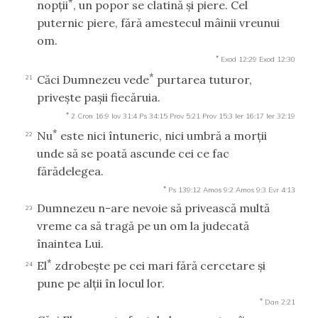
*
nopţii
, un popor se clatină şi piere. Cel
puternic piere, fără amestecul mâinii vreunui
om.
*
Exod 12:29
Exod 12:30
*
Căci Dumnezeu vede
purtarea tuturor,
21
priveşte paşii fiecăruia.
*
2 Cron 16:9
Iov 31:4
Ps 34:15
Prov 5:21
Prov 15:3
Ier 16:17
Ier 32:19
*
Nu
este nici întuneric, nici umbră a morţii
22
unde să se poată ascunde cei ce fac
fărădelegea.
*
Ps 139:12
Amos 9:2
Amos 9:3
Evr 4:13
Dumnezeu n-are nevoie să privească multă
23
vreme ca să tragă pe un om la judecată
înaintea Lui.
*
El
zdrobeşte pe cei mari fără cercetare şi
24
pune pe alţii în locul lor.
*
Dan 2:21