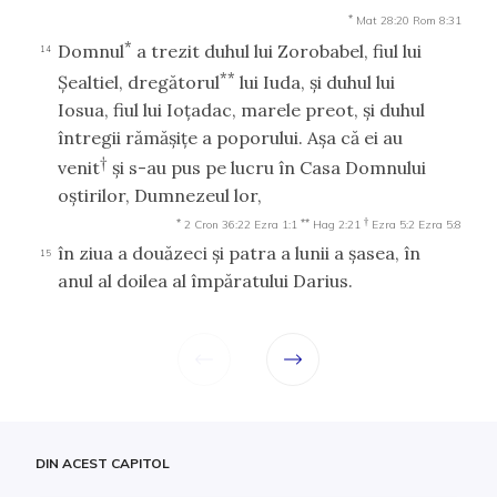
*
Mat 28:20
Rom 8:31
*
Domnul
a trezit duhul lui Zorobabel, fiul lui
14
**
Şealtiel, dregătorul
lui Iuda, şi duhul lui
Iosua, fiul lui Ioţadac, marele preot, şi duhul
întregii rămăşiţe a poporului. Aşa că ei au
†
venit
şi s-au pus pe lucru în Casa Domnului
oştirilor, Dumnezeul lor,
*
**
†
2 Cron 36:22
Ezra 1:1
Hag 2:21
Ezra 5:2
Ezra 5:8
în ziua a douăzeci şi patra a lunii a şasea, în
15
anul al doilea al împăratului Darius.
DIN ACEST CAPITOL