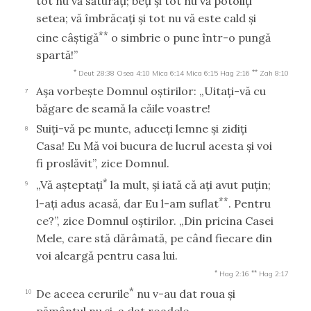
tot nu vă săturaţi; beţi şi tot nu vă potoliţi
setea; vă îmbrăcaţi şi tot nu vă este cald şi
**
cine câştigă
o simbrie o pune într-o pungă
spartă!”
*
**
Deut 28:38
Osea 4:10
Mica 6:14
Mica 6:15
Hag 2:16
Zah 8:10
Aşa vorbeşte Domnul oştirilor: „Uitaţi-vă cu
7
băgare de seamă la căile voastre!
Suiţi-vă pe munte, aduceţi lemne şi zidiţi
8
Casa! Eu Mă voi bucura de lucrul acesta şi voi
fi proslăvit”, zice Domnul.
*
„Vă aşteptaţi
la mult, şi iată că aţi avut puţin;
9
**
l-aţi adus acasă, dar Eu l-am suflat
. Pentru
ce?”, zice Domnul oştirilor. „Din pricina Casei
Mele, care stă dărâmată, pe când fiecare din
voi aleargă pentru casa lui.
*
**
Hag 2:16
Hag 2:17
*
De aceea cerurile
nu v-au dat roua şi
10
pământul nu şi-a dat roadele.