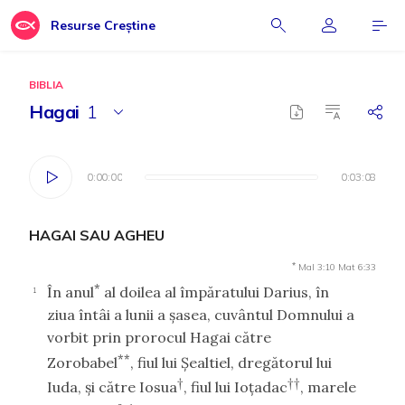
Resurse Creștine
BIBLIA
Hagai
1
0:00:00
0:00:00
0:03:08
0:03:08
HAGAI SAU AGHEU
*
Mal 3:10
Mat 6:33
*
În anul
al doilea al împăratului Darius, în
1
ziua întâi a lunii a şasea, cuvântul Domnului a
vorbit prin prorocul Hagai către
**
Zorobabel
, fiul lui Şealtiel, dregătorul lui
†
††
Iuda, şi către Iosua
, fiul lui Ioţadac
, marele