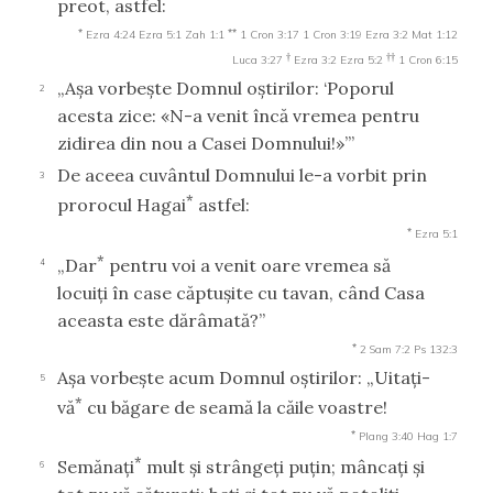
preot, astfel:
*
**
Ezra 4:24
Ezra 5:1
Zah 1:1
1 Cron 3:17
1 Cron 3:19
Ezra 3:2
Mat 1:12
†
††
Luca 3:27
Ezra 3:2
Ezra 5:2
1 Cron 6:15
„Aşa vorbeşte Domnul oştirilor: ‘Poporul
2
acesta zice: «N-a venit încă vremea pentru
zidirea din nou a Casei Domnului!»’”
De aceea cuvântul Domnului le-a vorbit prin
3
*
prorocul Hagai
astfel:
*
Ezra 5:1
*
„Dar
pentru voi a venit oare vremea să
4
locuiţi în case căptuşite cu tavan, când Casa
aceasta este dărâmată?”
*
2 Sam 7:2
Ps 132:3
Aşa vorbeşte acum Domnul oştirilor: „Uitaţi-
5
*
vă
cu băgare de seamă la căile voastre!
*
Plang 3:40
Hag 1:7
*
Semănaţi
mult şi strângeţi puţin; mâncaţi şi
6