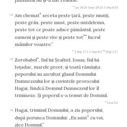
*
Lev 26:19
Deut 28:23
1 Imp 8:35
*
Am chemat
seceta peste ţară, peste munţi,
11
peste grâu, peste must, peste untdelemn,
peste tot ce poate aduce pământul, peste
**
oameni şi peste vite şi peste tot
lucrul
mâinilor voastre.”
*
**
1 Imp 17:1
2 Imp 8:1
Hag 2:17
*
Zorobabel
, fiul lui Şealtiel, Iosua, fiul lui
12
Ioţadac, marele preot, şi toată rămăşiţa
poporului au ascultat glasul Domnului
Dumnezeului lor şi cuvintele prorocului
Hagai, fiindcă Domnul Dumnezeul lor îl
trimisese. Şi poporul s-a temut de Domnul.
*
Ezra 5:2
Hagai, trimisul Domnului, a zis poporului,
13
*
după porunca Domnului: „Eu sunt
cu voi,
zice Domnul.”