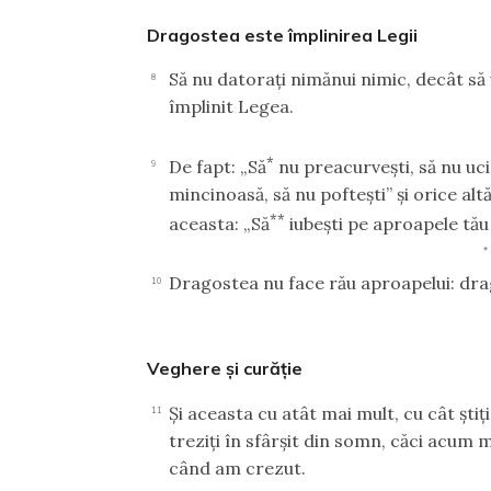
Dragostea este împlinirea Legii
Să nu datoraţi nimănui nimic, decât să vă 
8
împlinit Legea.
*
De fapt: „Să
nu preacurveşti, să nu uciz
9
mincinoasă, să nu pofteşti” şi orice al
**
aceasta: „Să
iubeşti pe aproapele tău 
*
Dragostea nu face rău aproapelui: dr
10
Veghere şi curăţie
Şi aceasta cu atât mai mult, cu cât ştiţ
11
treziţi în sfârşit din somn, căci acum
când am crezut.