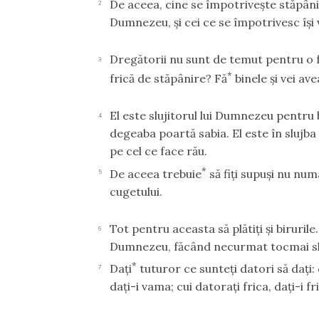
De aceea, cine se împotriveşte stăpâni
2
Dumnezeu, şi cei ce se împotrivesc îşi
Dregătorii nu sunt de temut pentru o fa
3
*
frică de stăpânire? Fă
binele şi vei ave
El este slujitorul lui Dumnezeu pentru b
4
degeaba poartă sabia. El este în slujb
pe cel ce face rău.
*
De aceea trebuie
să fiţi supuşi nu num
5
cugetului.
Tot pentru aceasta să plătiţi şi birurile.
6
Dumnezeu, făcând necurmat tocmai sl
*
Daţi
tuturor ce sunteţi datori să daţi: c
7
daţi-i vama; cui datoraţi frica, daţi-i fr