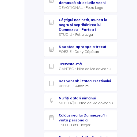
demască obiceiurile vechi
DEVOȚIONAL
Petru Loga
Câștigul necinstit, munca la
negru și neprihănirea lui
Dumnezeu – Partea I
STUDIU
Petru Loga
Noaptea aproape a trecut
POEZIE
Dany Căpătan
Trezește-mă
CÂNTEC
Nicolae Moldoveanu
Responsabilitatea crestinului
VERSET
Anonim
Nu fiți datori nimănui
MEDITAȚII
Nicolae Moldoveanu
Călăuzirea lui Dumnezeu în
viaţa personală
ESEU
Fritz Berger