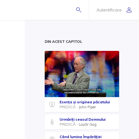
Autentificare
DIN ACEST CAPITOL
Esența și originea păcatului
PREDICĂ
John Piper
Urmăriți ceasul Domnului
PREDICĂ
Lazăr Gog
Când lumina Împărăției