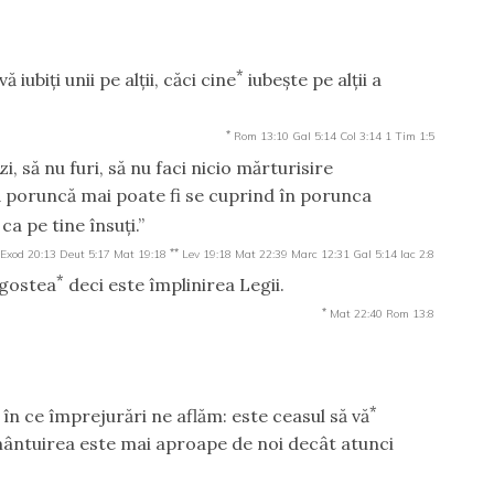
*
iubiţi unii pe alţii, căci cine
iubeşte pe alţii a
*
Rom 13:10
Gal 5:14
Col 3:14
1 Tim 1:5
i, să nu furi, să nu faci nicio mărturisire
tă poruncă mai poate fi se cuprind în porunca
ca pe tine însuţi.”
**
Exod 20:13
Deut 5:17
Mat 19:18
Lev 19:18
Mat 22:39
Marc 12:31
Gal 5:14
Iac 2:8
*
agostea
deci este împlinirea Legii.
*
Mat 22:40
Rom 13:8
*
i în ce împrejurări ne aflăm: este ceasul să vă
 mântuirea este mai aproape de noi decât atunci