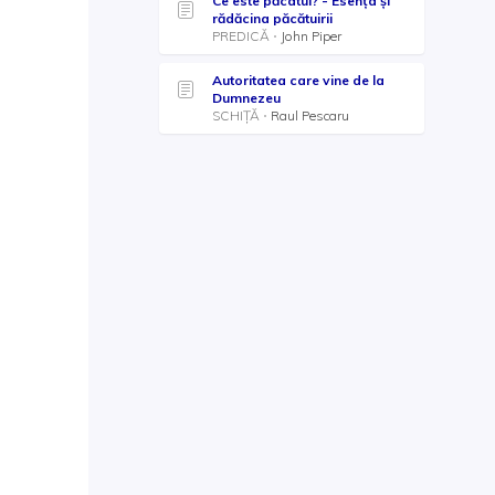
Ce este păcatul? - Esența și
rădăcina păcătuirii
PREDICĂ
John Piper
Autoritatea care vine de la
Dumnezeu
SCHIȚĂ
Raul Pescaru