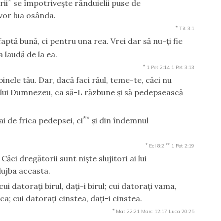
*
rii
se împotriveşte rânduielii puse de
 vor lua osânda.
*
Tit 3:1
ptă bună, ci pentru una rea. Vrei dar să nu-ţi fie
a laudă de la ea.
*
1 Pet 2:14
1 Pet 3:13
inele tău. Dar, dacă faci răul, teme-te, căci nu
a lui Dumnezeu, ca să-L răzbune şi să pedepsească
**
ai de frica pedepsei, ci
şi din îndemnul
*
**
Ecl 8:2
1 Pet 2:19
 Căci dregătorii sunt nişte slujitori ai lui
ujba aceasta.
ui datoraţi birul, daţi-i birul; cui datoraţi vama,
ica; cui datoraţi cinstea, daţi-i cinstea.
*
Mat 22:21
Marc 12:17
Luca 20:25