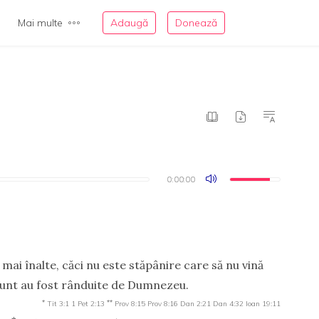
Mai multe
Adaugă
Donează
0:00:00
0:00:00
 mai înalte, căci nu este stăpânire care să nu vină
sunt au fost rânduite de Dumnezeu.
*
**
Tit 3:1
1 Pet 2:13
Prov 8:15
Prov 8:16
Dan 2:21
Dan 4:32
Ioan 19:11