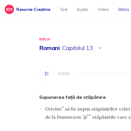
Resurse Creștine
Text
Audio
Video
Biblia
BIBLIA
Romani
Capitolul
13
0:00:00
0:00:00
Supunerea faţă de stăpânire
*
Oricine
să fie supus stăpânirilor celor
1
**
de la Dumnezeu. Şi
stăpânirile care 