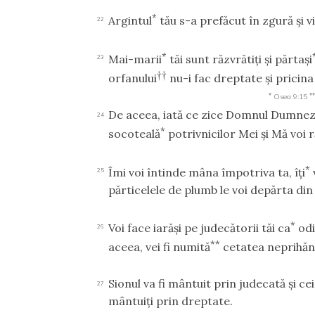
*
Argintul
tău s-a prefăcut în zgură şi v
22
*
Mai-marii
tăi sunt răzvrătiţi şi părtaşi
23
††
orfanului
nu-i fac dreptate şi pricina
*
**
Osea 9:15
De aceea, iată ce zice Domnul Dumnezeul
24
*
socoteală
potrivnicilor Mei şi Mă voi 
*
Îmi voi întinde mâna împotriva ta, îţi
25
părticelele de plumb le voi depărta din 
*
Voi face iarăşi pe judecătorii tăi ca
odi
26
**
aceea, vei fi numită
cetatea neprihăni
Sionul va fi mântuit prin judecată şi ce
27
mântuiţi prin dreptate.