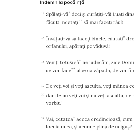
Îndemn la pocăinţă
*
Spălaţi-vă
deci şi curăţiţi-vă! Luaţi di
16
**
făcut! Încetaţi
să mai faceţi răul!
*
Învăţaţi-vă să faceţi binele, căutaţi
dre
17
orfanului, apăraţi pe văduvă!
*
Veniţi totuşi să
ne judecăm, zice Domnu
18
**
se vor face
albe ca zăpada; de vor fi 
De veţi voi şi veţi asculta, veţi mânca c
19
dar de nu veţi voi şi nu veţi asculta, de sa
20
vorbit.”
*
Vai, cetatea
aceea credincioasă, cum a
21
locuia în ea, şi acum e plină de ucigaşi!