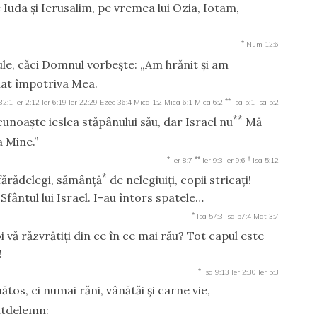
re Iuda şi Ierusalim, pe vremea lui Ozia, Iotam,
*
Num 12:6
tule, căci Domnul vorbeşte: „Am hrănit şi am
ulat împotriva Mea.
**
32:1
Ier 2:12
Ier 6:19
Ier 22:29
Ezec 36:4
Mica 1:2
Mica 6:1
Mica 6:2
Isa 5:1
Isa 5:2
**
cunoaşte ieslea stăpânului său, dar Israel nu
Mă
a Mine.”
*
**
†
Ier 8:7
Ier 9:3
Ier 9:6
Isa 5:12
*
fărădelegi, sămânţă
de nelegiuiţi, copii stricaţi!
Sfântul lui Israel. I-au întors spatele…
*
Isa 57:3
Isa 57:4
Mat 3:7
 vă răzvrătiţi din ce în ce mai rău? Tot capul este
!
*
Isa 9:13
Ier 2:30
Ier 5:3
ătos, ci numai răni, vânătăi şi carne vie,
untdelemn: