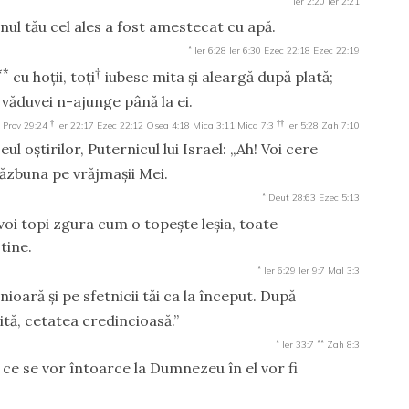
Ier 2:20
Ier 2:21
inul tău cel ales a fost amestecat cu apă.
*
Ier 6:28
Ier 6:30
Ezec 22:18
Ezec 22:19
**
†
cu hoţii, toţi
iubesc mita şi aleargă după plată;
 văduvei n-ajunge până la ei.
†
††
Prov 29:24
Ier 22:17
Ezec 22:12
Osea 4:18
Mica 3:11
Mica 7:3
Ier 5:28
Zah 7:10
 oştirilor, Puternicul lui Israel: „Ah! Voi cere
răzbuna pe vrăjmaşii Mei.
*
Deut 28:63
Ezec 5:13
voi topi zgura cum o topeşte leşia, toate
tine.
*
Ier 6:29
Ier 9:7
Mal 3:3
nioară şi pe sfetnicii tăi ca la început. După
tă, cetatea credincioasă.”
*
**
Ier 33:7
Zah 8:3
i ce se vor întoarce la Dumnezeu în el vor fi