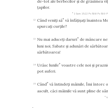
de-tot ale berbecilor şi de grăsimea viţ
ţapilor.
*
1 Sam 15:22
Ps 50:8
Ps 50:9
P
*
Când veniţi să
vă înfăţişaţi înaintea Me
12
spurcaţi curţile?
*
Nu mai aduceţi daruri
de mâncare nefo
13
luni noi, Sabate şi adunări de sărbătoa
sărbătoarea!
*
Urăsc lunile
voastre cele noi şi prazni
14
pot suferi.
*
Când
vă întindeţi mâinile, Îmi întorc oc
15
ascult, căci mâinile vă sunt pline de sâ
*
I