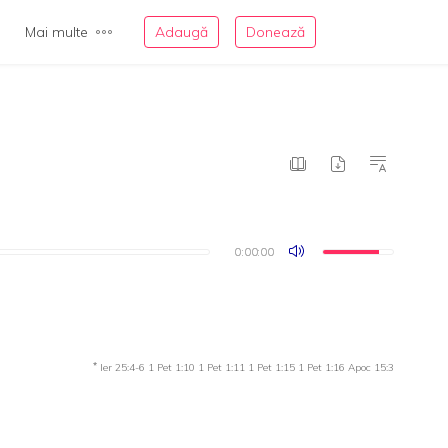
Mai multe
Adaugă
Donează
0:00:00
0:00:00
*
Ier 25:4-6
1 Pet 1:10
1 Pet 1:11
1 Pet 1:15
1 Pet 1:16
Apoc 15:3