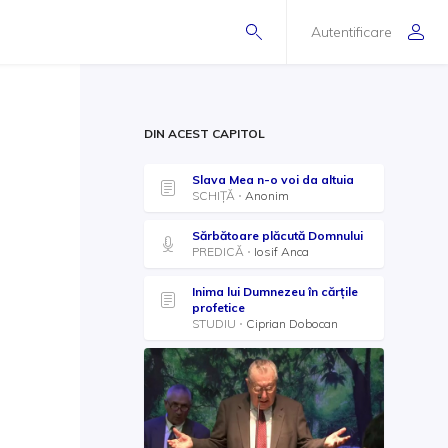
Autentificare
DIN ACEST CAPITOL
Slava Mea n-o voi da altuia
SCHIȚĂ
Anonim
Sărbătoare plăcută Domnului
PREDICĂ
Iosif Anca
Inima lui Dumnezeu în cărțile
profetice
STUDIU
Ciprian Dobocan