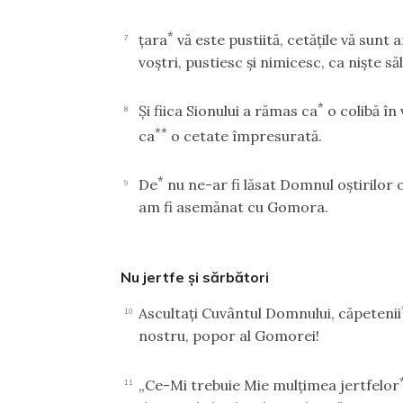
*
ţara
vă este pustiită, cetăţile vă sunt
7
voştri, pustiesc şi nimicesc, ca nişte săl
*
Şi fiica Sionului a rămas ca
o colibă în
8
**
ca
o cetate împresurată.
*
De
nu ne-ar fi lăsat Domnul oştirilor
9
am fi asemănat cu Gomora.
Nu jertfe şi sărbători
Ascultaţi Cuvântul Domnului, căpetenii
10
nostru, popor al Gomorei!
„Ce-Mi trebuie Mie mulţimea jertfelor
11