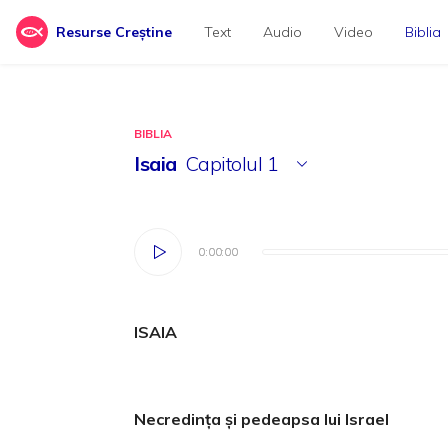
Resurse Creștine
Text
Audio
Video
Biblia
BIBLIA
Isaia
Capitolul
1
0:00:00
0:00:00
ISAIA
Necredinţa şi pedeapsa lui Israel