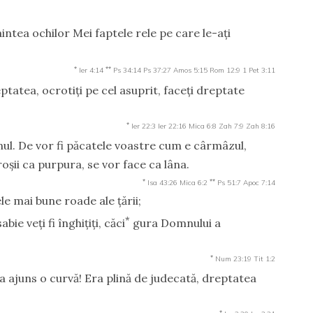
naintea ochilor Mei faptele rele pe care le-aţi
*
**
Ier 4:14
Ps 34:14
Ps 37:27
Amos 5:15
Rom 12:9
1 Pet 3:11
ptatea, ocrotiţi pe cel asuprit, faceţi dreptate
*
Ier 22:3
Ier 22:16
Mica 6:8
Zah 7:9
Zah 8:16
l. De vor fi păcatele voastre cum e cârmâzul,
roşii ca purpura, se vor face ca lâna.
*
**
Isa 43:26
Mica 6:2
Ps 51:7
Apoc 7:14
ele mai bune roade ale ţării;
*
bie veţi fi înghiţiţi, căci
gura Domnului a
*
Num 23:19
Tit 1:2
 ajuns o curvă! Era plină de judecată, dreptatea
*