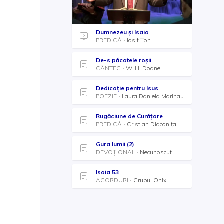
Dumnezeu și Isaia
PREDICĂ
Iosif Țon
De-s păcatele roșii
CÂNTEC
W. H. Doane
Dedicație pentru Isus
POEZIE
Laura Daniela Marinau
Rugăciune de Curățare
PREDICĂ
Cristian Diaconița
Gura lumii (2)
DEVOȚIONAL
Necunoscut
Isaia 53
ACORDURI
Grupul Onix