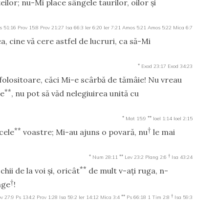
eilor; nu-Mi place sângele taurilor, oilor şi
s 51:16
Prov 15:8
Prov 21:27
Isa 66:3
Ier 6:20
Ier 7:21
Amos 5:21
Amos 5:22
Mica 6:7
a, cine vă cere astfel de lucruri, ca să-Mi
*
Exod 23:17
Exod 34:23
lositoare, căci Mi-e scârbă de tămâie! Nu vreau
**
re
, nu pot să văd nelegiuirea unită cu
*
**
Mat 15:9
Ioel 1:14
Ioel 2:15
**
†
cele
voastre; Mi-au ajuns o povară, nu
le mai
*
**
†
Num 28:11
Lev 23:2
Plang 2:6
Isa 43:24
**
hii de la voi şi, oricât
de mult v-aţi ruga, n-
†
nge
!
**
†
ov 27:9
Ps 134:2
Prov 1:28
Isa 59:2
Ier 14:12
Mica 3:4
Ps 66:18
1 Tim 2:8
Isa 59:3