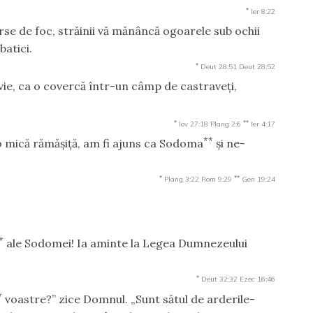
*
Ier 8:22
 arse de foc, străinii vă mănâncă ogoarele sub ochii
batici.
*
Deut 28:51
Deut 28:52
 vie, ca o covercă într-un câmp de castraveţi,
*
**
Iov 27:18
Plang 2:6
Ier 4:17
**
 o mică rămăşiţă, am fi ajuns ca Sodoma
şi ne-
*
**
Plang 3:22
Rom 9:29
Gen 19:24
*
ale Sodomei! Ia aminte la Legea Dumnezeului
*
Deut 32:32
Ezec 16:46
*
voastre?” zice Domnul. „Sunt sătul de arderile-