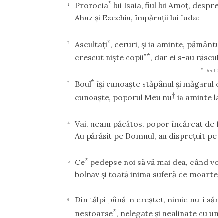
*
Prorocia
lui Isaia, fiul lui Amoţ, desp
1
Ahaz şi Ezechia, împăraţii lui Iuda:
*
Ascultaţi
, ceruri, şi ia aminte, pămân
2
**
crescut nişte copii
, dar ei s-au răsc
*
Deut 
*
Boul
îşi cunoaşte stăpânul şi măgarul 
3
†
cunoaşte, poporul Meu nu
ia aminte l
Vai, neam păcătos, popor încărcat de 
4
Au părăsit pe Domnul, au dispreţuit pe 
*
Ce
pedepse noi să vă mai dea, când voi
5
bolnav şi toată inima suferă de moarte
Din tălpi până-n creştet, nimic nu-i săn
6
*
nestoarse
, nelegate şi nealinate cu 