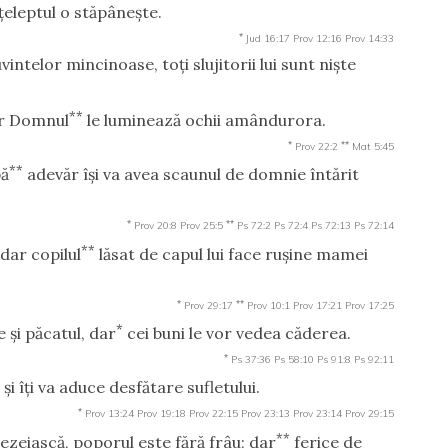
ţeleptul o stăpâneşte.
*
Jud 16:17
Prov 12:16
Prov 14:33
ntelor mincinoase, toţi slujitorii lui sunt nişte
**
ar Domnul
le luminează ochii amândurora.
*
**
Prov 22:2
Mat 5:45
**
pă
adevăr îşi va avea scaunul de domnie întărit
*
**
Prov 20:8
Prov 25:5
Ps 72:2
Ps 72:4
Ps 72:13
Ps 72:14
**
dar copilul
lăsat de capul lui face ruşine mamei
*
**
Prov 29:17
Prov 10:1
Prov 17:21
Prov 17:25
*
 şi păcatul, dar
cei buni le vor vedea căderea.
*
Ps 37:36
Ps 58:10
Ps 91:8
Ps 92:11
ă şi îţi va aduce desfătare sufletului.
*
Prov 13:24
Prov 19:18
Prov 22:15
Prov 23:13
Prov 23:14
Prov 29:15
**
zeiască, poporul este fără frâu; dar
ferice de