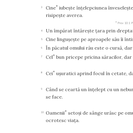
*
Cine
iubeşte înţelepciunea înveseleşte
3
risipeşte averea.
*
Prov 10:1
P
Un împărat întăreşte ţara prin dreptat
4
Cine linguşeşte pe aproapele său îi întin
5
În păcatul omului rău este o cursă, dar 
6
*
Cel
bun pricepe pricina săracilor, dar
7
*
Cei
uşuratici aprind focul în cetate, d
8
Când se ceartă un înţelept cu un nebun
9
se face.
*
Oamenii
setoşi de sânge urăsc pe omul
10
ocrotesc viaţa.