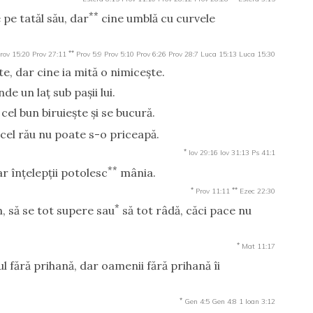
**
 pe tatăl său, dar
cine umblă cu curvele
**
rov 15:20
Prov 27:11
Prov 5:9
Prov 5:10
Prov 6:26
Prov 28:7
Luca 15:13
Luca 15:30
e, dar cine ia mită o nimiceşte.
de un laţ sub paşii lui.
cel bun biruieşte şi se bucură.
 cel rău nu poate s-o priceapă.
*
Iov 29:16
Iov 31:13
Ps 41:1
**
ar înţelepţii potolesc
mânia.
*
**
Prov 11:11
Ezec 22:30
*
, să se tot supere sau
să tot râdă, căci pace nu
*
Mat 11:17
 fără prihană, dar oamenii fără prihană îi
*
Gen 4:5
Gen 4:8
1 Ioan 3:12