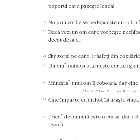
poporul care păzeşte legea!
Nu prin vorbe se pedepseşte un rob, că
19
Dacă vezi un om care vorbeşte nechibzu
20
decât de la el.
Slujitorul pe care-l răsfeţi din copilăr
21
*
Un om
mânios stârneşte certuri şi un
22
*
Mândria
unui om îl coboară, dar cine 
23
*
Iov 22:29
Prov 15:33
Prov 18:12
Isa 6
Cine împarte cu un hoţ îşi urăşte viaţa
24
*
Frica
de oameni este o cursă, dar cel
25
teamă.
*