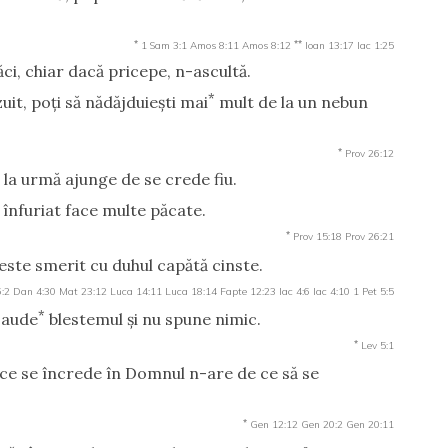
*
**
1 Sam 3:1
Amos 8:11
Amos 8:12
Ioan 13:17
Iac 1:25
ci, chiar dacă pricepe, n-ascultă.
*
it, poţi să nădăjduieşti mai
mult de la un nebun
*
Prov 26:12
ie la urmă ajunge de se crede fiu.
 înfuriat face multe păcate.
*
Prov 15:18
Prov 26:21
este smerit cu duhul capătă cinste.
6:2
Dan 4:30
Mat 23:12
Luca 14:11
Luca 18:14
Fapte 12:23
Iac 4:6
Iac 4:10
1 Pet 5:5
*
, aude
blestemul şi nu spune nimic.
*
Lev 5:1
 ce se încrede în Domnul n-are de ce să se
*
Gen 12:12
Gen 20:2
Gen 20:11