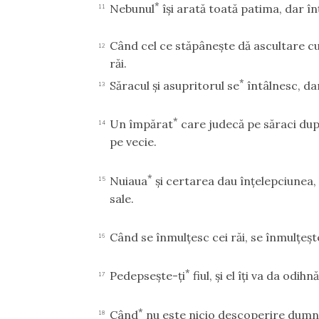
*
Nebunul
îşi arată toată patima, dar în
11
Când cel ce stăpâneşte dă ascultare cuvi
12
răi.
*
Săracul şi asupritorul se
întâlnesc, d
13
*
Un împărat
care judecă pe săraci du
14
pe vecie.
*
Nuiaua
şi certarea dau înţelepciunea, 
15
sale.
Când se înmulţesc cei răi, se înmulţeşte
16
*
Pedepseşte-ţi
fiul, şi el îţi va da odihn
17
*
Când
nu este nicio descoperire dumne
18