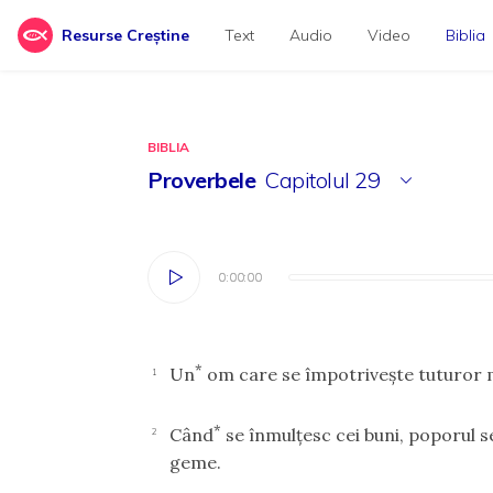
Resurse Creștine
Text
Audio
Video
Biblia
BIBLIA
Proverbele
Capitolul
29
0:00:00
0:00:00
*
Un
om care se împotriveşte tuturor mu
1
*
Când
se înmulţesc cei buni, poporul s
2
geme.