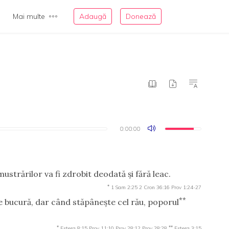
Mai multe
Adaugă
Donează
0:00:00
0:00:00
strărilor va fi zdrobit deodată şi fără leac.
*
1 Sam 2:25
2 Cron 36:16
Prov 1:24-27
**
e bucură, dar când stăpâneşte cel rău, poporul
*
**
Estera 8:15
Prov 11:10
Prov 28:12
Prov 28:28
Estera 3:15