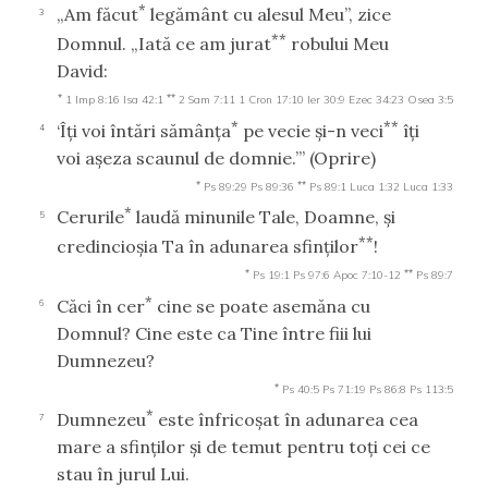
*
„Am făcut
legământ cu alesul Meu”, zice
3
**
Domnul. „Iată ce am jurat
robului Meu
David:
*
**
1 Imp 8:16
Isa 42:1
2 Sam 7:11
1 Cron 17:10
Ier 30:9
Ezec 34:23
Osea 3:5
*
**
‘Îţi voi întări sămânţa
pe vecie şi-n veci
îţi
4
voi aşeza scaunul de domnie.’”
(Oprire)
*
**
Ps 89:29
Ps 89:36
Ps 89:1
Luca 1:32
Luca 1:33
*
Cerurile
laudă minunile Tale, Doamne, şi
5
**
credincioşia Ta în adunarea sfinţilor
!
*
**
Ps 19:1
Ps 97:6
Apoc 7:10-12
Ps 89:7
*
Căci în cer
cine se poate asemăna cu
6
Domnul? Cine este ca Tine între fiii lui
Dumnezeu?
*
Ps 40:5
Ps 71:19
Ps 86:8
Ps 113:5
*
Dumnezeu
este înfricoşat în adunarea cea
7
mare a sfinţilor şi de temut pentru toţi cei ce
stau în jurul Lui.