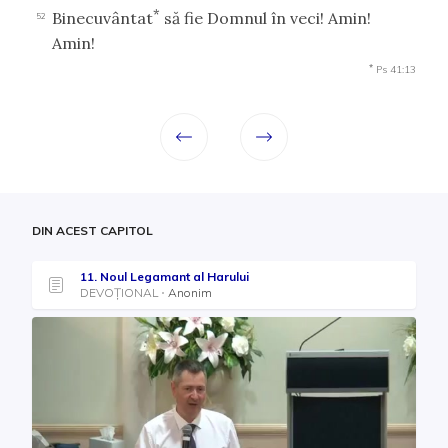
*
Binecuvântat
să fie Domnul în veci! Amin!
52
Amin!
*
Ps 41:13
DIN ACEST CAPITOL
11. Noul Legamant al Harului
DEVOȚIONAL
Anonim