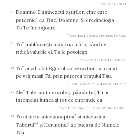
*
Ps 76:7
Ps 76:11
Doamne, Dumnezeul oştirilor, cine este
8
*
puternic
ca Tine, Doamne! Şi credincioşia
Ta Te înconjoară.
*
Exod 15:11
1 Sam 2:2
Ps 35:10
Ps 71:19
*
Tu
îmblânzeşti mândria mării; când se
9
ridică valurile ei, Tu le potoleşti.
*
Ps 65:7
Ps 93:3
Ps 93:4
Ps 107:29
*
Tu
ai zdrobit Egiptul ca pe un hoit, ai risipit
10
pe vrăjmaşii Tăi prin puterea braţului Tău.
*
Exod 14:26-28
Ps 87:4
Isa 30:7
Isa 51:9
*
Ale
Tale sunt cerurile şi pământul, Tu ai
11
întemeiat lumea şi tot ce cuprinde ea.
*
Gen 1:1
1 Cron 29:11
Ps 24:1
Ps 24:2
Ps 50:12
*
Tu ai făcut miazănoaptea
şi miazăziua;
12
**
†
Taborul
şi Hermonul
se bucură de Numele
Tău.