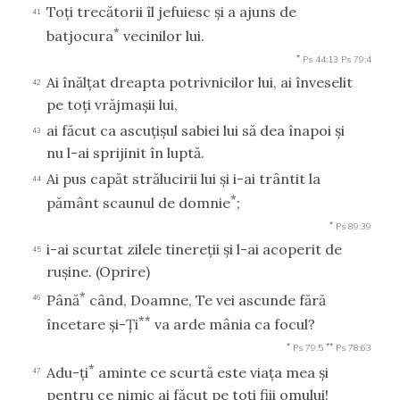
Toţi trecătorii îl jefuiesc şi a ajuns de
41
*
batjocura
vecinilor lui.
*
Ps 44:13
Ps 79:4
Ai înălţat dreapta potrivnicilor lui, ai înveselit
42
pe toţi vrăjmaşii lui,
ai făcut ca ascuţişul sabiei lui să dea înapoi şi
43
nu l-ai sprijinit în luptă.
Ai pus capăt strălucirii lui şi i-ai trântit la
44
*
pământ scaunul de domnie
;
*
Ps 89:39
i-ai scurtat zilele tinereţii şi l-ai acoperit de
45
ruşine.
(Oprire)
*
Până
când, Doamne, Te vei ascunde fără
46
**
încetare şi-Ţi
va arde mânia ca focul?
*
**
Ps 79:5
Ps 78:63
*
Adu-ţi
aminte ce scurtă este viaţa mea şi
47
pentru ce nimic ai făcut pe toţi fiii omului!