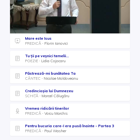
Mare este Isus
PREDICĂ
Florin Ianovici
Tu ții pe veșnici temelii...
POEZIE
Lidia Cojocaru
Păstrează-mi bunătatea Ta
CÂNTEC
Nicolae Moldoveanu
Credincioșia lui Dumnezeu
SCHIȚĂ
Marcel Călugăru
Vremea ridicării tinerilor
PREDICĂ
Voicu Marchis
Pentru bucuria care-I era pusă înainte - Partea 3
PREDICĂ
Paul Washer