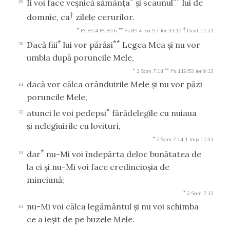
*
**
Îi voi face veşnică sămânţa
şi scaunul
lui de
29
†
domnie, ca
zilele cerurilor.
*
**
†
Ps 89:4
Ps 89:6
Ps 89:4
Isa 9:7
Ier 33:17
Deut 11:21
*
**
Dacă fiii
lui vor părăsi
Legea Mea şi nu vor
30
umbla după poruncile Mele,
*
**
2 Sam 7:14
Ps 119:53
Ier 9:13
dacă vor călca orânduirile Mele şi nu vor păzi
31
poruncile Mele,
*
atunci le voi pedepsi
fărădelegile cu nuiaua
32
şi nelegiuirile cu lovituri,
*
2 Sam 7:14
1 Imp 11:31
*
dar
nu-Mi voi îndepărta deloc bunătatea de
33
la ei şi nu-Mi voi face credincioşia de
minciună;
*
2 Sam 7:13
nu-Mi voi călca legământul şi nu voi schimba
34
ce a ieşit de pe buzele Mele.