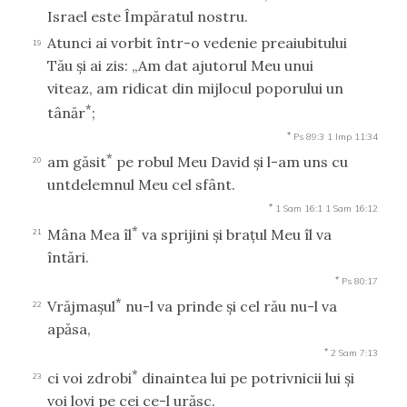
Israel este Împăratul nostru.
Atunci ai vorbit într-o vedenie preaiubitului
19
Tău şi ai zis: „Am dat ajutorul Meu unui
viteaz, am ridicat din mijlocul poporului un
*
tânăr
;
*
Ps 89:3
1 Imp 11:34
*
am găsit
pe robul Meu David şi l-am uns cu
20
untdelemnul Meu cel sfânt.
*
1 Sam 16:1
1 Sam 16:12
*
Mâna Mea îl
va sprijini şi braţul Meu îl va
21
întări.
*
Ps 80:17
*
Vrăjmaşul
nu-l va prinde şi cel rău nu-l va
22
apăsa,
*
2 Sam 7:13
*
ci voi zdrobi
dinaintea lui pe potrivnicii lui şi
23
voi lovi pe cei ce-l urăsc.