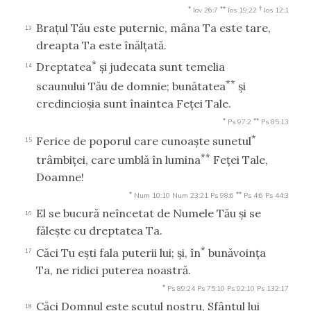
*
**
†
Iov 26:7
Ios 19:22
Ios 12:1
Braţul Tău este puternic, mâna Ta este tare,
13
dreapta Ta este înălţată.
*
Dreptatea
şi judecata sunt temelia
14
**
scaunului Tău de domnie; bunătatea
şi
credincioşia sunt înaintea Feţei Tale.
*
**
Ps 97:2
Ps 85:13
*
Ferice de poporul care cunoaşte sunetul
15
**
trâmbiţei, care umblă în lumina
Feţei Tale,
Doamne!
*
**
Num 10:10
Num 23:21
Ps 98:6
Ps 4:6
Ps 44:3
El se bucură neîncetat de Numele Tău şi se
16
făleşte cu dreptatea Ta.
*
Căci Tu eşti fala puterii lui; şi, în
bunăvoinţa
17
Ta, ne ridici puterea noastră.
*
Ps 89:24
Ps 75:10
Ps 92:10
Ps 132:17
Căci Domnul este scutul nostru, Sfântul lui
18