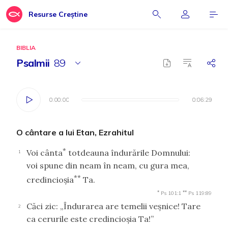
Resurse Creștine
BIBLIA
Psalmii
89
0:00:00
0:00:00
0:06:29
0:06:29
O cântare a lui Etan, Ezrahitul
*
Voi cânta
totdeauna îndurările Domnului:
1
voi spune din neam în neam, cu gura mea,
**
credincioşia
Ta.
*
**
Ps 101:1
Ps 119:89
Căci zic: „Îndurarea are temelii veşnice! Tare
2
ca cerurile este credincioşia Ta!”