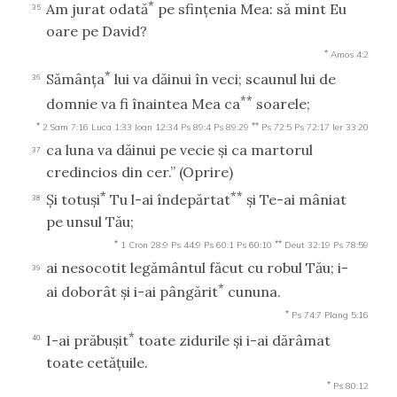
*
Am jurat odată
pe sfinţenia Mea: să mint Eu
35
oare pe David?
*
Amos 4:2
*
Sămânţa
lui va dăinui în veci; scaunul lui de
36
**
domnie va fi înaintea Mea ca
soarele;
*
**
2 Sam 7:16
Luca 1:33
Ioan 12:34
Ps 89:4
Ps 89:29
Ps 72:5
Ps 72:17
Ier 33:20
ca luna va dăinui pe vecie şi ca martorul
37
credincios din cer.”
(Oprire)
*
**
Şi totuşi
Tu l-ai îndepărtat
şi Te-ai mâniat
38
pe unsul Tău;
*
**
1 Cron 28:9
Ps 44:9
Ps 60:1
Ps 60:10
Deut 32:19
Ps 78:59
ai nesocotit legământul făcut cu robul Tău; i-
39
*
ai doborât şi i-ai pângărit
cununa.
*
Ps 74:7
Plang 5:16
*
I-ai prăbuşit
toate zidurile şi i-ai dărâmat
40
toate cetăţuile.
*
Ps 80:12