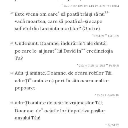
*
Iov 7:7
Iov 10:9
Iov 14:1
Ps 39:5
Ps 119:84
*
**
Este vreun om care
să poată trăi şi să nu
48
vadă moartea, care să poată să-şi scape
sufletul din Locuinţa morţilor?
(Oprire)
*
**
Ps 49:9
Evr 11:5
Unde sunt, Doamne, îndurările Tale dintâi,
49
*
**
pe care le-ai jurat
lui David în
credincioşia
Ta?
*
**
2 Sam 7:15
Isa 55:3
Ps 54:5
Adu-ţi aminte, Doamne, de ocara robilor Tăi,
50
*
adu-Ţi
aminte că port în sân ocara multor
popoare;
*
Ps 69:9
Ps 69:19
adu-Ţi aminte de ocările vrăjmaşilor Tăi,
51
*
Doamne, de
ocările lor împotriva paşilor
unsului Tău!
*
Ps 74:22