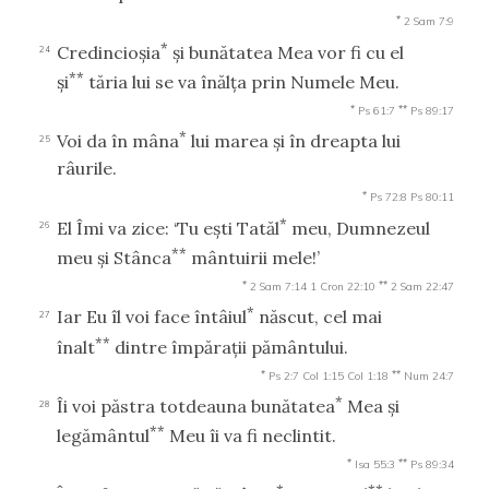
*
2 Sam 7:9
*
Credincioşia
şi bunătatea Mea vor fi cu el
24
**
şi
tăria lui se va înălţa prin Numele Meu.
*
**
Ps 61:7
Ps 89:17
*
Voi da în mâna
lui marea şi în dreapta lui
25
râurile.
*
Ps 72:8
Ps 80:11
*
El Îmi va zice: ‘Tu eşti Tatăl
meu, Dumnezeul
26
**
meu şi Stânca
mântuirii mele!’
*
**
2 Sam 7:14
1 Cron 22:10
2 Sam 22:47
*
Iar Eu îl voi face întâiul
născut, cel mai
27
**
înalt
dintre împăraţii pământului.
*
**
Ps 2:7
Col 1:15
Col 1:18
Num 24:7
*
Îi voi păstra totdeauna bunătatea
Mea şi
28
**
legământul
Meu îi va fi neclintit.
*
**
Isa 55:3
Ps 89:34