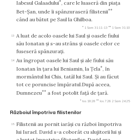
*
Iabesul Galaadului
, care le luaseră din piaţa
**
Bet-Şan, unde îi spânzuraseră filistenii
când au bătut pe Saul la Ghilboa.
*
**
1 Sam 31:11-13
1 Sam 31:10
A luat de acolo oasele lui Saul şi oasele fiului
13
său Ionatan şi s-au strâns şi oasele celor ce
fuseseră spânzuraţi.
Au îngropat oasele lui Saul şi ale fiului său
14
*
Ionatan în ţara lui Beniamin, la Ţela
, în
mormântul lui Chis, tatăl lui Saul. Şi au făcut
tot ce poruncise împăratul.După aceea,
**
Dumnezeu
a fost potolit faţă de ţară.
*
**
Ios 18:28
Ios 7:26
2 Sam 24:25
Războiul împotriva filistenilor
Filistenii au pornit iarăşi cu război împotriva
15
lui Israel. David s-a coborât cu slujitorii lui şi
a luptat împotriva filistenilor. David era