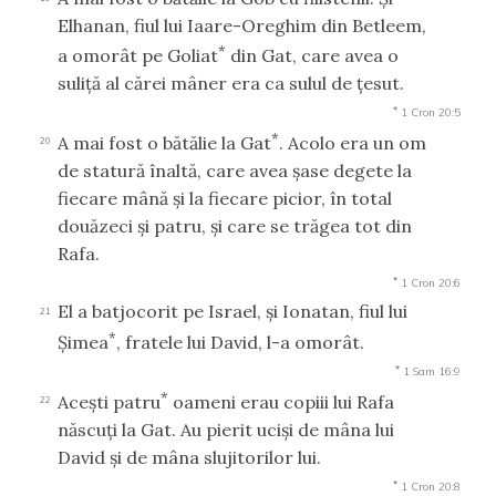
Elhanan, fiul lui Iaare-Oreghim din Betleem,
*
a omorât pe Goliat
din Gat, care avea o
suliţă al cărei mâner era ca sulul de ţesut.
*
1 Cron 20:5
*
A mai fost o bătălie la Gat
. Acolo era un om
20
de statură înaltă, care avea şase degete la
fiecare mână şi la fiecare picior, în total
douăzeci şi patru, şi care se trăgea tot din
Rafa.
*
1 Cron 20:6
El a batjocorit pe Israel, şi Ionatan, fiul lui
21
*
Şimea
, fratele lui David, l-a omorât.
*
1 Sam 16:9
*
Aceşti patru
oameni erau copiii lui Rafa
22
născuţi la Gat. Au pierit ucişi de mâna lui
David şi de mâna slujitorilor lui.
*
1 Cron 20:8