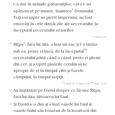
i-a dat în mâinile gabaoniţilor, care i-au
9
*
spânzurat pe munte, înaintea
Domnului.
Toţi cei şapte au pierit împreună; au fost
omorâţi în cele dintâi zile ale seceratului, la
începutul seceratului orzurilor.
*
2 Sam 6:17
*
Riţpa
, fata lui Aiia, a luat un sac şi l-a întins
10
**
sub ea, peste stâncă, de la începutul
seceratului până când a căzut peste ei ploaie
din cer, şi a oprit păsările cerului să se
apropie de ei în timpul zilei şi fiarele
câmpului, în timpul nopţii.
*
**
2 Sam 3:7
2 Sam 21:8
Deut 21:23
Au înştiinţat pe David despre ce făcuse Riţpa,
11
fata lui Aiia, ţiitoarea lui Saul.
Şi David s-a dus şi a luat oasele lui Saul şi
12
oasele fiului său Ionatan de la locuitorii din