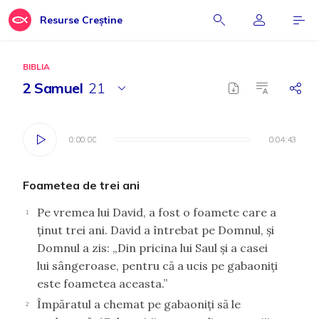
Resurse Creștine
BIBLIA
2 Samuel
21
0:00:00
0:00:00
0:04:43
0:04:43
Foametea de trei ani
Pe vremea lui David, a fost o foamete care a
1
ţinut trei ani. David a întrebat pe Domnul, şi
Domnul a zis: „Din pricina lui Saul şi a casei
lui sângeroase, pentru că a ucis pe gabaoniţi
este foametea aceasta.”
Împăratul a chemat pe gabaoniţi să le
2