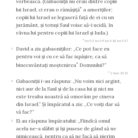
vorbească. (Gabaoniţii nu erau dintre copiii
*
lui Israel, ci erau o rămăşiţă
a amoriţilor;
copiii lui Israel se legaseră faţă de ei cu un
jurământ, şi totuşi Saul voise să-i ucidă, în
râvna lui pentru copiii lui Israel şi Iuda.)
*
Ios 9:3
Ios 9:5
Ios 9:16
Ios 9:17
David a zis gabaoniţilor: „Ce pot face eu
3
pentru voi şi cu ce să fac ispăşire, ca să
*
binecuvântaţi moştenirea
Domnului?”
*
2 Sam 20:19
Gabaoniţii i-au răspuns: „Nu voim nici argint,
4
nici aur de la Saul şi de la casa lui şi nici nu
este treaba noastră să omorâm pe cineva
din Israel.” Şi împăratul a zis: „Ce voiţi dar să
vă fac?”
Ei au răspuns împăratului: „Fiindcă omul
5
acela ne-a slăbit şi îşi pusese de gând să ne
nimicească, pentru ca să ne facă să pierim