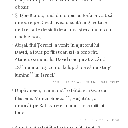
obosit.
Şi Işbi-Benob, unul din copiii lui Rafa, a voit să
16
omoare pe David; avea o suliţă în greutate
de trei sute de sicli de aramă şi era încins cu
o sabie nouă.
Abişai, fiul Ţeruiei, a venit în ajutorul lui
17
David, a lovit pe filistean şi l-a omorât.
Atunci, oamenii lui David i-au jurat zicând:
*
„Să
nu mai ieşi cu noi la luptă, ca să nu stingi
**
lumina
lui Israel.”
*
**
2 Sam 18:3
1 Imp 11:36
1 Imp 15:4
Ps 132:17
*
După aceea, a mai fost
o bătălie la Gob cu
18
**
filistenii. Atunci, Sibecai
, Huşatitul, a
omorât pe Saf, care era unul din copiii lui
Rafa.
*
**
1 Cron 20:4
1 Cron 11:29
A mai fost o bătălie la Gob cu filistenii. Şi
19