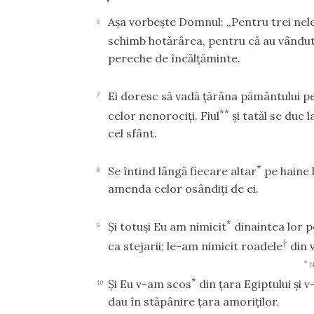
Aşa vorbeşte Domnul: „Pentru trei neleg
6
schimb hotărârea, pentru că au vându
pereche de încălţăminte.
Ei doresc să vadă ţărâna pământului pe
7
**
celor nenorociţi. Fiul
şi tatăl se duc 
cel sfânt.
*
Se întind lângă fiecare altar
pe haine 
8
amenda celor osândiţi de ei.
*
Şi totuşi Eu am nimicit
dinaintea lor pe
9
†
ca stejarii; le-am nimicit roadele
din v
*
N
*
Şi Eu v-am scos
din ţara Egiptului şi 
10
dau în stăpânire ţara amoriţilor.