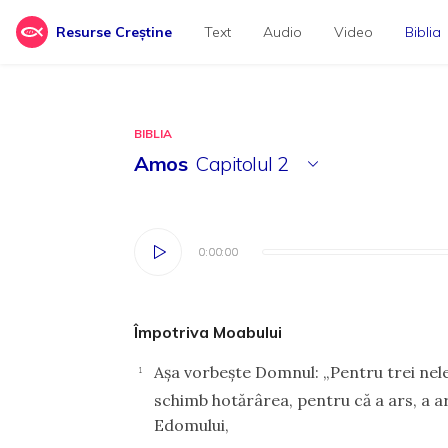
Resurse Creștine
Text
Audio
Video
Biblia
BIBLIA
Amos
Capitolul
2
0:00:00
0:00:00
Împotriva Moabului
Aşa vorbeşte Domnul: „Pentru trei nele
1
schimb hotărârea, pentru că a ars, a a
Edomului,