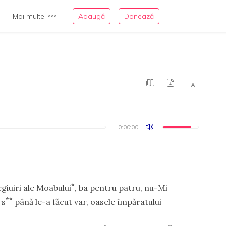
Mai multe
Adaugă
Donează
0:00:00
0:00:00
*
giuiri ale Moabului
, ba pentru patru, nu-Mi
**
rs
până le-a făcut var, oasele împăratului
*
**