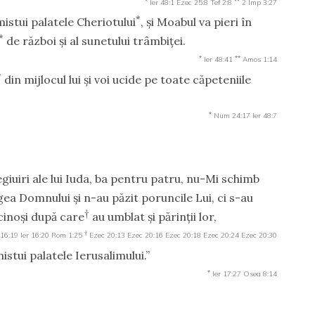
Ier 48:1
Ezec 25:8
Tef 2:8
2 Imp 3:27
*
mistui palatele Cheriotului
, şi Moabul va pieri în
*
de război şi al sunetului trâmbiţei.
*
**
Ier 48:41
Amos 1:14
*
din mijlocul lui şi voi ucide pe toate căpeteniile
*
Num 24:17
Ier 48:7
giuiri ale lui Iuda, ba pentru patru, nu-Mi schimb
ea Domnului şi n-au păzit poruncile Lui, ci s-au
†
cinoşi după care
au umblat şi părinţii lor,
†
 16:19
Ier 16:20
Rom 1:25
Ezec 20:13
Ezec 20:16
Ezec 20:18
Ezec 20:24
Ezec 20:30
mistui palatele Ierusalimului.”
*
Ier 17:27
Osea 8:14