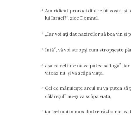
Am ridicat proroci dintre fiii voştri şi 
11
lui Israel?”, zice Domnul.
„Iar voi aţi dat nazireilor să bea vin şi
12
*
Iată
, vă voi stropşi cum stropşeşte p
13
*
aşa că cel iute nu va putea să fugă
, ia
14
viteaz nu-şi va scăpa viaţa.
Cel ce mânuieşte arcul nu va putea să ţi
15
*
călăreţul
nu-şi va scăpa viaţa,
iar cel mai inimos dintre războinici va 
16