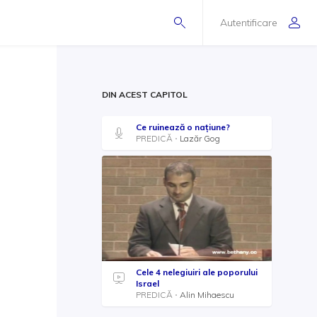
Autentificare
DIN ACEST CAPITOL
Ce ruinează o națiune?
PREDICĂ
Lazăr Gog
Cele 4 nelegiuiri ale poporului
Israel
PREDICĂ
Alin Mihaescu