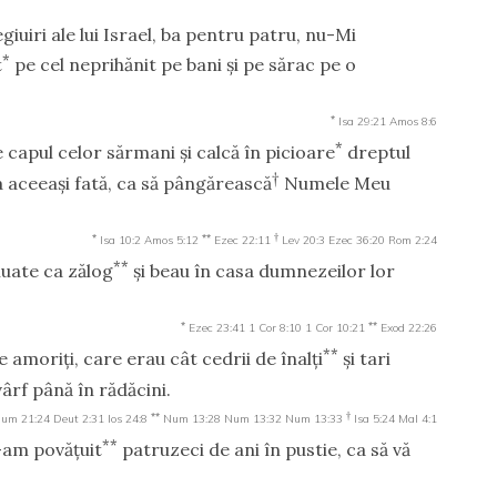
iuiri ale lui Israel, ba pentru patru, nu-Mi
*
t
pe cel neprihănit pe bani şi pe sărac pe o
*
Isa 29:21
Amos 8:6
*
 capul celor sărmani şi calcă în picioare
dreptul
†
la aceeaşi fată, ca să pângărească
Numele Meu
*
**
†
Isa 10:2
Amos 5:12
Ezec 22:11
Lev 20:3
Ezec 36:20
Rom 2:24
**
luate ca zălog
şi beau în casa dumnezeilor lor
*
**
Ezec 23:41
1 Cor 8:10
1 Cor 10:21
Exod 22:26
**
 amoriţi, care erau cât cedrii de înalţi
şi tari
ârf până în rădăcini.
**
†
um 21:24
Deut 2:31
Ios 24:8
Num 13:28
Num 13:32
Num 13:33
Isa 5:24
Mal 4:1
**
v-am povăţuit
patruzeci de ani în pustie, ca să vă