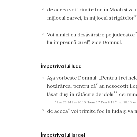
de aceea voi trimite foc în Moab şi va 
2
*
mijlocul zarvei, în mijlocul strigătelor
Voi nimici cu desăvârşire pe judecător
3
lui împreună cu el”, zice Domnul.
Împotriva lui Iuda
Aşa vorbeşte Domnul: „Pentru trei nele
4
*
hotărârea, pentru că
au nesocotit Leg
**
lăsat duşi în rătăcire de idolii
cei min
*
**
Lev 26:14
Lev 26:15
Neem 1:7
Dan 9:11
Isa 28:15
Ier
*
de aceea
voi trimite foc în Iuda şi va 
5
Împotriva lui Israel