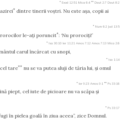
*
**
Exod 12:51
Mica 6:4
Deut 2:7
Deut 8:2
*
nazirei
dintre tinerii voştri. Nu este aşa, copii ai
*
Num 6:2
Jud 13:5
*
 prorocilor le-aţi poruncit
: ‘Nu prorociţi!’
*
Isa 30:10
Ier 11:21
Amos 7:12
Amos 7:13
Mica 2:6
ământul carul încărcat cu snopi,
*
Isa 1:14
**
r cel tare
nu se va putea sluji de tăria lui, şi omul
*
**
Ier 9:23
Amos 9:1
Ps 33:16
nă piept, cel iute de picioare nu va scăpa şi
*
Ps 33:17
fugi în pielea goală în ziua aceea”, zice Domnul.