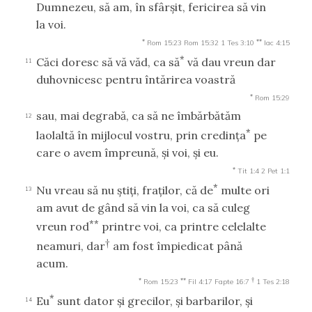
Dumnezeu, să am, în sfârşit, fericirea să vin
la voi.
*
**
Rom 15:23
Rom 15:32
1 Tes 3:10
Iac 4:15
*
Căci doresc să vă văd, ca să
vă dau vreun dar
11
duhovnicesc pentru întărirea voastră
*
Rom 15:29
sau, mai degrabă, ca să ne îmbărbătăm
12
*
laolaltă în mijlocul vostru, prin credinţa
pe
care o avem împreună, şi voi, şi eu.
*
Tit 1:4
2 Pet 1:1
*
Nu vreau să nu ştiţi, fraţilor, că de
multe ori
13
am avut de gând să vin la voi, ca să culeg
**
vreun rod
printre voi, ca printre celelalte
†
neamuri, dar
am fost împiedicat până
acum.
*
**
†
Rom 15:23
Fil 4:17
Fapte 16:7
1 Tes 2:18
*
Eu
sunt dator şi grecilor, şi barbarilor, şi
14