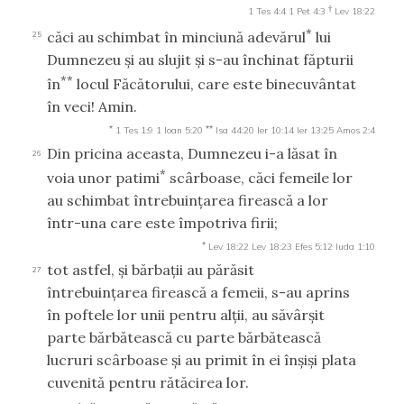
†
1 Tes 4:4
1 Pet 4:3
Lev 18:22
*
căci au schimbat în minciună adevărul
lui
25
Dumnezeu şi au slujit şi s-au închinat făpturii
**
în
locul Făcătorului, care este binecuvântat
în veci! Amin.
*
**
1 Tes 1:9
1 Ioan 5:20
Isa 44:20
Ier 10:14
Ier 13:25
Amos 2:4
Din pricina aceasta, Dumnezeu i-a lăsat în
26
*
voia unor patimi
scârboase, căci femeile lor
au schimbat întrebuinţarea firească a lor
într-una care este împotriva firii;
*
Lev 18:22
Lev 18:23
Efes 5:12
Iuda 1:10
tot astfel, şi bărbaţii au părăsit
27
întrebuinţarea firească a femeii, s-au aprins
în poftele lor unii pentru alţii, au săvârşit
parte bărbătească cu parte bărbătească
lucruri scârboase şi au primit în ei înşişi plata
cuvenită pentru rătăcirea lor.