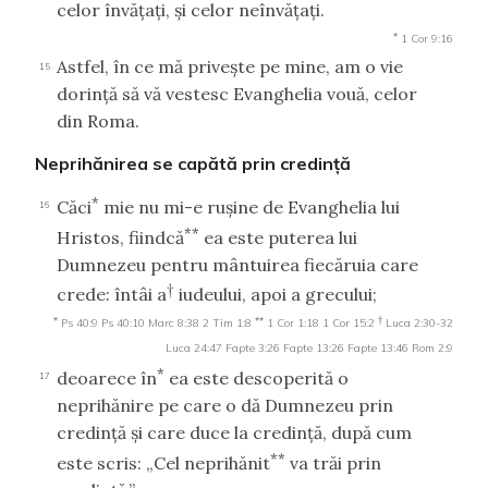
celor învăţaţi, şi celor neînvăţaţi.
*
1 Cor 9:16
Astfel, în ce mă priveşte pe mine, am o vie
15
dorinţă să vă vestesc Evanghelia vouă, celor
din Roma.
Neprihănirea se capătă prin credinţă
*
Căci
mie nu mi-e ruşine de Evanghelia lui
16
**
Hristos, fiindcă
ea este puterea lui
Dumnezeu pentru mântuirea fiecăruia care
†
crede: întâi a
iudeului, apoi a grecului;
*
**
†
Ps 40:9
Ps 40:10
Marc 8:38
2 Tim 1:8
1 Cor 1:18
1 Cor 15:2
Luca 2:30-32
Luca 24:47
Fapte 3:26
Fapte 13:26
Fapte 13:46
Rom 2:9
*
deoarece în
ea este descoperită o
17
neprihănire pe care o dă Dumnezeu prin
credinţă şi care duce la credinţă, după cum
**
este scris: „Cel neprihănit
va trăi prin