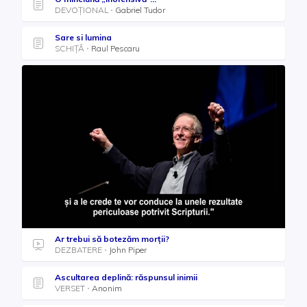
DEVOȚIONAL
Gabriel Tudor
Sare si lumina
SCHIȚĂ
Raul Pescaru
Ar trebui să botezăm morții?
DEZBATERE
John Piper
Ascultarea deplină: răspunsul inimii
VERSET
Anonim