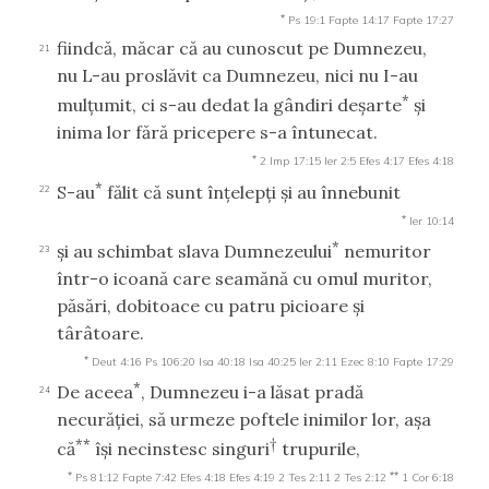
*
Ps 19:1
Fapte 14:17
Fapte 17:27
fiindcă, măcar că au cunoscut pe Dumnezeu,
21
nu L-au proslăvit ca Dumnezeu, nici nu I-au
*
mulţumit, ci s-au dedat la gândiri deşarte
şi
inima lor fără pricepere s-a întunecat.
*
2 Imp 17:15
Ier 2:5
Efes 4:17
Efes 4:18
*
S-au
fălit că sunt înţelepţi şi au înnebunit
22
*
Ier 10:14
*
şi au schimbat slava Dumnezeului
nemuritor
23
într-o icoană care seamănă cu omul muritor,
păsări, dobitoace cu patru picioare şi
târâtoare.
*
Deut 4:16
Ps 106:20
Isa 40:18
Isa 40:25
Ier 2:11
Ezec 8:10
Fapte 17:29
*
De aceea
, Dumnezeu i-a lăsat pradă
24
necurăţiei, să urmeze poftele inimilor lor, aşa
**
†
că
îşi necinstesc singuri
trupurile,
*
**
Ps 81:12
Fapte 7:42
Efes 4:18
Efes 4:19
2 Tes 2:11
2 Tes 2:12
1 Cor 6:18