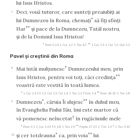
lui Isus Hristos.
Deci, vouă tuturor, care sunteţi preaiubiţi ai
7
*
lui Dumnezeu în Roma, chemaţi
să fiţi sfinţi:
**
Har
şi pace de la Dumnezeu, Tatăl nostru,
şi de la Domnul Isus Hristos!
*
**
Rom 9:24
1 Cor 1:2
1 Tes 4:7
1 Cor 1:3
2 Cor 1:2
Gal 1:3
Pavel şi creştinii din Roma
*
Mai întâi mulţumesc
Dumnezeului meu, prin
8
**
Isus Hristos, pentru voi toţi, căci credinţa
voastră este vestită în toată lumea.
*
**
1 Cor 1:4
Fil 1:3
Col 1:3
Col 1:4
1 Tes 1:2
Filim 1:4
Rom 16:19
1 Tes 1:8
*
**
Dumnezeu
, căruia Îi slujesc
în duhul meu,
9
în Evanghelia Fiului Său, îmi este martor că
†
vă pomenesc neîncetat
în rugăciunile mele
*
**
†
Rom 9:1
2 Cor 1:23
Fil 1:8
1 Tes 2:5
Fapte 27:23
2 Tim 1:3
1 Tes 3:10
*
**
şi cer totdeauna
ca, prin voia
lui
10