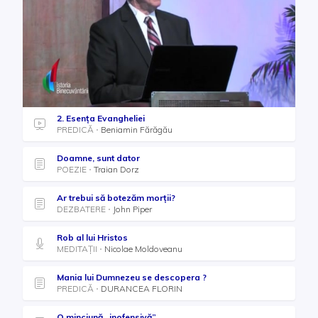
2. Esența Evangheliei
PREDICĂ
Beniamin Fărăgău
Doamne, sunt dator
POEZIE
Traian Dorz
Ar trebui să botezăm morții?
DEZBATERE
John Piper
Rob al lui Hristos
MEDITAȚII
Nicolae Moldoveanu
Mania lui Dumnezeu se descopera ?
PREDICĂ
DURANCEA FLORIN
O minciună „inofensivă”...