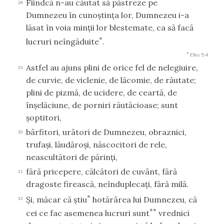
Fiindcă n-au căutat să păstreze pe
28
Dumnezeu în cunoştinţa lor, Dumnezeu i-a
lăsat în voia minţii lor blestemate, ca să facă
*
lucruri neîngăduite
.
*
Efes 5:4
Astfel au ajuns plini de orice fel de nelegiuire,
29
de curvie, de viclenie, de lăcomie, de răutate;
plini de pizmă, de ucidere, de ceartă, de
înşelăciune, de porniri răutăcioase; sunt
şoptitori,
bârfitori, urâtori de Dumnezeu, obraznici,
30
trufaşi, lăudăroşi, născocitori de rele,
neascultători de părinţi,
fără pricepere, călcători de cuvânt, fără
31
dragoste firească, neînduplecaţi, fără milă.
*
Şi, măcar că ştiu
hotărârea lui Dumnezeu, că
32
**
cei ce fac asemenea lucruri sunt
vrednici