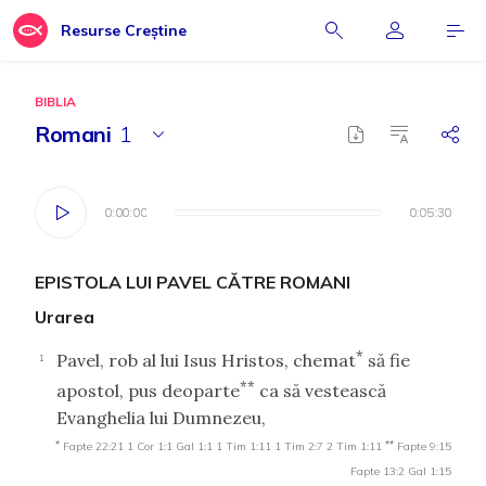
Resurse Creștine
BIBLIA
Romani
1
0:00:00
0:00:00
0:05:30
0:05:30
EPISTOLA LUI PAVEL CĂTRE ROMANI
Urarea
*
Pavel, rob al lui Isus Hristos, chemat
să fie
1
**
apostol, pus deoparte
ca să vestească
Evanghelia lui Dumnezeu,
*
**
Fapte 22:21
1 Cor 1:1
Gal 1:1
1 Tim 1:11
1 Tim 2:7
2 Tim 1:11
Fapte 9:15
Fapte 13:2
Gal 1:15