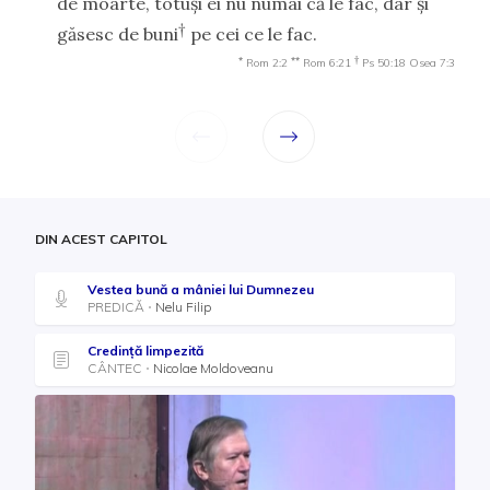
de moarte, totuşi ei nu numai că le fac, dar şi
†
găsesc de buni
pe cei ce le fac.
*
**
†
Rom 2:2
Rom 6:21
Ps 50:18
Osea 7:3
DIN ACEST CAPITOL
Vestea bună a mâniei lui Dumnezeu
PREDICĂ
Nelu Filip
Credință limpezită
CÂNTEC
Nicolae Moldoveanu