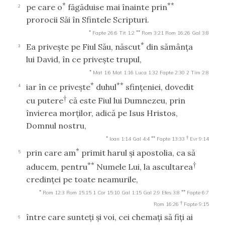
*
**
pe care o
făgăduise mai înainte prin
2
prorocii Săi în Sfintele Scripturi.
*
**
Fapte 26:6
Tit 1:2
Rom 3:21
Rom 16:26
Gal 3:8
*
Ea priveşte pe Fiul Său, născut
din sămânţa
3
lui David, în ce priveşte trupul,
*
Mat 1:6
Mat 1:16
Luca 1:32
Fapte 2:30
2 Tim 2:8
*
**
iar în ce priveşte
duhul
sfinţeniei, dovedit
4
†
cu putere
că este Fiul lui Dumnezeu, prin
învierea morţilor, adică pe Isus Hristos,
Domnul nostru,
*
**
†
Ioan 1:14
Gal 4:4
Fapte 13:33
Evr 9:14
*
prin care am
primit harul şi apostolia, ca să
5
**
†
aducem, pentru
Numele Lui, la ascultarea
credinţei pe toate neamurile,
*
**
Rom 12:3
Rom 15:15
1 Cor 15:10
Gal 1:15
Gal 2:9
Efes 3:8
Fapte 6:7
†
Rom 16:26
Fapte 9:15
între care sunteţi şi voi, cei chemaţi să fiţi ai
6