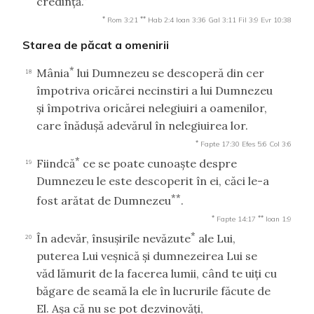
credinţă.”
*
**
Rom 3:21
Hab 2:4
Ioan 3:36
Gal 3:11
Fil 3:9
Evr 10:38
Starea de păcat a omenirii
*
Mânia
lui Dumnezeu se descoperă din cer
18
împotriva oricărei necinstiri a lui Dumnezeu
şi împotriva oricărei nelegiuiri a oamenilor,
care înăduşă adevărul în nelegiuirea lor.
*
Fapte 17:30
Efes 5:6
Col 3:6
*
Fiindcă
ce se poate cunoaşte despre
19
Dumnezeu le este descoperit în ei, căci le-a
**
fost arătat de Dumnezeu
.
*
**
Fapte 14:17
Ioan 1:9
*
În adevăr, însuşirile nevăzute
ale Lui,
20
puterea Lui veşnică şi dumnezeirea Lui se
văd lămurit de la facerea lumii, când te uiţi cu
băgare de seamă la ele în lucrurile făcute de
El. Aşa că nu se pot dezvinovăţi,