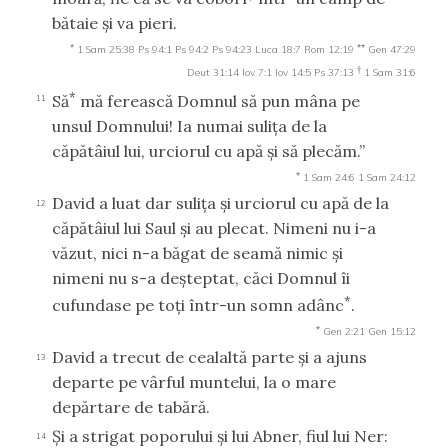
bătaie şi va pieri.
*
**
1 Sam 25:38
Ps 94:1
Ps 94:2
Ps 94:23
Luca 18:7
Rom 12:19
Gen 47:29
†
Deut 31:14
Iov 7:1
Iov 14:5
Ps 37:13
1 Sam 31:6
*
Să
mă ferească Domnul să pun mâna pe
11
unsul Domnului! Ia numai suliţa de la
căpătâiul lui, urciorul cu apă şi să plecăm.”
*
1 Sam 24:6
1 Sam 24:12
David a luat dar suliţa şi urciorul cu apă de la
12
căpătâiul lui Saul şi au plecat. Nimeni nu i-a
văzut, nici n-a băgat de seamă nimic şi
nimeni nu s-a deşteptat, căci Domnul îi
*
cufundase pe toţi într-un somn adânc
.
*
Gen 2:21
Gen 15:12
David a trecut de cealaltă parte şi a ajuns
13
departe pe vârful muntelui, la o mare
depărtare de tabără.
Şi a strigat poporului şi lui Abner, fiul lui Ner:
14