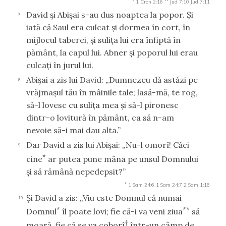
1 Cron 2:16
Jud 7:10
Jud 7:11
David şi Abişai s-au dus noaptea la popor. Şi
7
iată că Saul era culcat şi dormea în cort, în
mijlocul taberei, şi suliţa lui era înfiptă în
pământ, la capul lui. Abner şi poporul lui erau
culcaţi în jurul lui.
Abişai a zis lui David: „Dumnezeu dă astăzi pe
8
vrăjmaşul tău în mâinile tale; lasă-mă, te rog,
să-l lovesc cu suliţa mea şi să-l pironesc
dintr-o lovitură în pământ, ca să n-am
nevoie să-i mai dau alta.”
Dar David a zis lui Abişai: „Nu-l omorî! Căci
9
*
cine
ar putea pune mâna pe unsul Domnului
şi să rămână nepedepsit?”
*
1 Sam 24:6
1 Sam 24:7
2 Sam 1:16
Şi David a zis: „Viu este Domnul că numai
10
*
**
Domnul
îl poate lovi; fie că-i va veni ziua
să
†
moară, fie că se va coborî
într-un câmp de