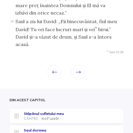
mare preţ înaintea Domnului şi El mă va
izbăvi din orice necaz.”
Saul a zis lui David: „Fii binecuvântat, fiul meu
25
*
David! Tu vei face lucruri mari şi vei
birui.”
David şi-a văzut de drum, şi Saul s-a întors
acasă.
*
Gen 32:28
DIN ACEST CAPITOL
Stăpânul sufletului meu
CÂNTEC
Iosif Lazăr
Saul dormea