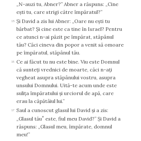
„N-auzi tu, Abner?” Abner a răspuns: „Cine
eşti tu, care strigi către împăratul?”
Şi David a zis lui Abner: „Oare nu eşti tu
15
bărbat? Şi cine este ca tine în Israel? Pentru
ce atunci n-ai păzit pe împărat, stăpânul
tău? Căci cineva din popor a venit să omoare
pe împăratul, stăpânul tău.
Ce ai făcut tu nu este bine. Viu este Domnul
16
că sunteţi vrednici de moarte, căci n-aţi
vegheat asupra stăpânului vostru, asupra
unsului Domnului. Uită-te acum unde este
suliţa împăratului şi urciorul de apă, care
erau la căpătâiul lui.”
Saul a cunoscut glasul lui David şi a zis:
17
*
„Glasul tău
este, fiul meu David?” Şi David a
răspuns: „Glasul meu, împărate, domnul
meu!”