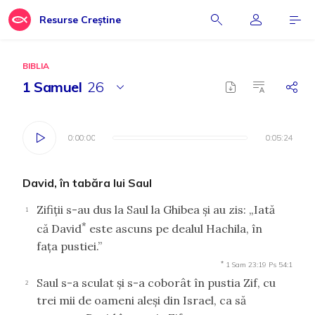
Resurse Creștine
BIBLIA
1 Samuel
26
0:00:00
0:00:00
0:05:24
0:05:24
David, în tabăra lui Saul
Zifiţii s-au dus la Saul la Ghibea şi au zis: „Iată
1
*
că David
este ascuns pe dealul Hachila, în
faţa pustiei.”
*
1 Sam 23:19
Ps 54:1
Saul s-a sculat şi s-a coborât în pustia Zif, cu
2
trei mii de oameni aleşi din Israel, ca să