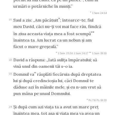
urmări o potârniche în munţi.”
*
1 Sam 24:14
*
Saul a zis: „Am păcătuit
; întoarce-te, fiul
21
meu David, căci nu-ţi voi mai face rău, fiindcă
**
în ziua aceasta viaţa mea a fost scumpă
înaintea ta. Am lucrat ca un nebun şi am
făcut o mare greşeală.”
*
**
1 Sam 15:24
1 Sam 24:17
1 Sam 18:30
David a răspuns: „Iată suliţa împăratului; să
22
vină unul din oamenii tăi s-o ia.
*
Domnul va
răsplăti fiecăruia după dreptatea
23
lui şi după credincioşia lui, căci Domnul te
dăduse azi în mâinile mele, şi eu n-am vrut să
pun mâna pe unsul Domnului.
*
Ps 7:8
Ps 18:20
Şi după cum azi viaţa ta a avut un mare preţ
24
înaintea mea, tot aşa şi viaţa mea va avea un