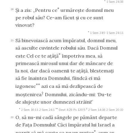
*
1 Sam 24:16
*
Şi a zis: „Pentru ce
urmăreşte domnul meu
18
pe robul său? Ce-am făcut şi cu ce sunt
vinovat?
*
1 Sam 24:9
1 Sam 24:11
Să binevoiască acum împăratul, domnul meu,
19
să asculte cuvintele robului său. Dacă Domnul
*
este Cel ce te aţâţă
împotriva mea, să
primească mirosul unui dar de mâncare de
la noi, dar dacă oamenii te aţâţă, blestemaţi
să fie înaintea Domnului, fiindcă ei mă
**
izgonesc
azi ca să mă dezlipească de
†
moştenirea
Domnului, zicându-mi: ‘Du-te
de slujeşte unor dumnezei străini!’
*
**
†
2 Sam 16:11
2 Sam 24:1
Deut 4:28
Ps 120:5
2 Sam 14:16
2 Sam 20:19
O, să nu-mi cadă sângele pe pământ departe
20
de Faţa Domnului! Căci împăratul lui Israel a
*
pornit să mă caute ca pe un purice
, cum ar