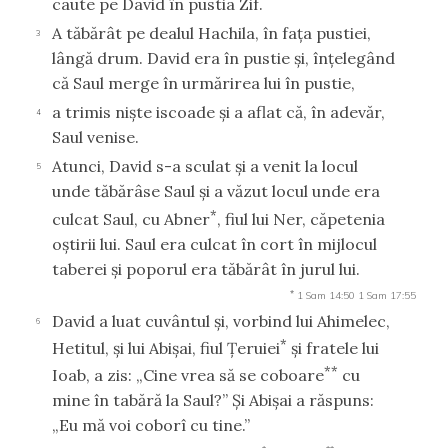
caute pe David în pustia Zif.
A tăbărât pe dealul Hachila, în faţa pustiei,
3
lângă drum. David era în pustie şi, înţelegând
că Saul merge în urmărirea lui în pustie,
a trimis nişte iscoade şi a aflat că, în adevăr,
4
Saul venise.
Atunci, David s-a sculat şi a venit la locul
5
unde tăbărâse Saul şi a văzut locul unde era
*
culcat Saul, cu Abner
, fiul lui Ner, căpetenia
oştirii lui. Saul era culcat în cort în mijlocul
taberei şi poporul era tăbărât în jurul lui.
*
1 Sam 14:50
1 Sam 17:55
David a luat cuvântul şi, vorbind lui Ahimelec,
6
*
Hetitul, şi lui Abişai, fiul Ţeruiei
şi fratele lui
**
Ioab, a zis: „Cine vrea să se coboare
cu
mine în tabără la Saul?” Şi Abişai a răspuns:
„Eu mă voi coborî cu tine.”
*
**