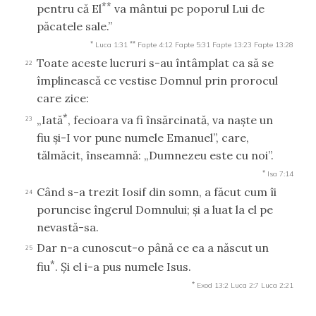
**
pentru că El
va mântui pe poporul Lui de
păcatele sale.”
*
**
Luca 1:31
Fapte 4:12
Fapte 5:31
Fapte 13:23
Fapte 13:28
Toate aceste lucruri s-au întâmplat ca să se
22
împlinească ce vestise Domnul prin prorocul
care zice:
*
„Iată
, fecioara va fi însărcinată, va naşte un
23
fiu şi-I vor pune numele Emanuel”, care,
tălmăcit, înseamnă: „Dumnezeu este cu noi”.
*
Isa 7:14
Când s-a trezit Iosif din somn, a făcut cum îi
24
poruncise îngerul Domnului; şi a luat la el pe
nevastă-sa.
Dar n-a cunoscut-o până ce ea a născut un
25
*
fiu
. Şi el i-a pus numele Isus.
*
Exod 13:2
Luca 2:7
Luca 2:21