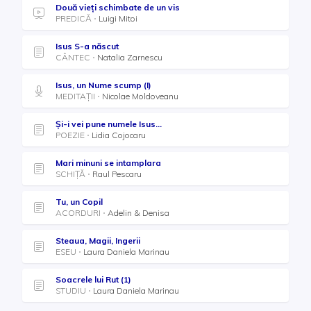
Două vieți schimbate de un vis
PREDICĂ
Luigi Mitoi
Isus S-a născut
CÂNTEC
Natalia Zarnescu
Isus, un Nume scump (I)
MEDITAȚII
Nicolae Moldoveanu
Și-i vei pune numele Isus...
POEZIE
Lidia Cojocaru
Mari minuni se intamplara
SCHIȚĂ
Raul Pescaru
Tu, un Copil
ACORDURI
Adelin & Denisa
Steaua, Magii, Ingerii
ESEU
Laura Daniela Marinau
Soacrele lui Rut (1)
STUDIU
Laura Daniela Marinau