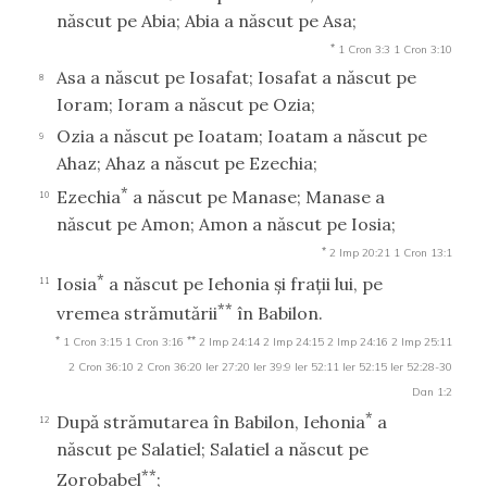
născut pe Abia; Abia a născut pe Asa;
*
1 Cron 3:3
1 Cron 3:10
Asa a născut pe Iosafat; Iosafat a născut pe
8
Ioram; Ioram a născut pe Ozia;
Ozia a născut pe Ioatam; Ioatam a născut pe
9
Ahaz; Ahaz a născut pe Ezechia;
*
Ezechia
a născut pe Manase; Manase a
10
născut pe Amon; Amon a născut pe Iosia;
*
2 Imp 20:21
1 Cron 13:1
*
Iosia
a născut pe Iehonia şi fraţii lui, pe
11
**
vremea strămutării
în Babilon.
*
**
1 Cron 3:15
1 Cron 3:16
2 Imp 24:14
2 Imp 24:15
2 Imp 24:16
2 Imp 25:11
2 Cron 36:10
2 Cron 36:20
Ier 27:20
Ier 39:9
Ier 52:11
Ier 52:15
Ier 52:28-30
Dan 1:2
*
După strămutarea în Babilon, Iehonia
a
12
născut pe Salatiel; Salatiel a născut pe
**
Zorobabel
;