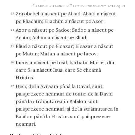
*
**
1 Cron 3:17
1 Cron 3:19
Ezra 3:2
Ezra 5:2
Neem 12:1
Hag 1:1
Zorobabel a născut pe Abiud; Abiud a născut
13
pe Eliachim; Eliachim a născut pe Azor;
Azor a născut pe Sadoc; Sadoc a născut pe
14
Achim; Achim a născut pe Eliud;
Eliud a născut pe Eleazar; Eleazar a născut
15
pe Matan; Matan a născut pe Iacov;
Iacov a născut pe Iosif, bărbatul Mariei, din
16
care S-a născut Isus, care Se cheamă
Hristos.
Deci, de la Avraam până la David, sunt
17
paisprezece neamuri de toate; de la David
până la strămutarea în Babilon sunt
paisprezece neamuri; şi de la strămutarea în
Babilon până la Hristos sunt paisprezece
neamuri.