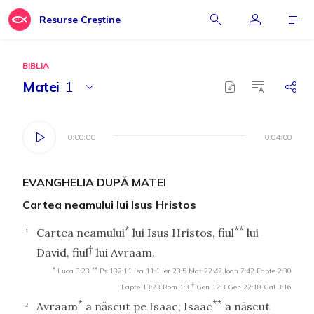
Resurse Creștine
BIBLIA
Matei
1
0:00:00
0:00:00
0:04:00
0:04:00
EVANGHELIA DUPĂ MATEI
Cartea neamului lui Isus Hristos
*
**
Cartea neamului
lui Isus Hristos, fiul
lui
1
†
David, fiul
lui Avraam.
*
**
Luca 3:23
Ps 132:11
Isa 11:1
Ier 23:5
Mat 22:42
Ioan 7:42
Fapte 2:30
†
Fapte 13:23
Rom 1:3
Gen 12:3
Gen 22:18
Gal 3:16
*
**
Avraam
a născut pe Isaac; Isaac
a născut
2