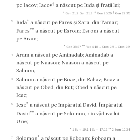
†
pe Iacov; Iacov
a născut pe Iuda şi fraţii lui;
*
**
†
Gen 21:2
Gen 21:3
Gen 25:26
Gen 29:35
*
Iuda
a născut pe Fares şi Zara, din Tamar;
3
**
Fares
a născut pe Esrom; Esrom a născut
pe Aram;
*
**
Gen 38:27
Rut 4:18
1 Cron 2:5
1 Cron 2:9
Aram a născut pe Aminadab; Aminadab a
4
născut pe Naason; Naason a născut pe
Salmon;
Salmon a născut pe Boaz, din Rahav; Boaz a
5
născut pe Obed, din Rut; Obed a născut pe
Iese;
*
Iese
a născut pe împăratul David. Împăratul
6
**
David
a născut pe Solomon, din văduva lui
Urie;
*
**
1 Sam 16:1
1 Sam 17:12
2 Sam 12:24
*
Solomon
a născut pe Roboam; Roboam a
7