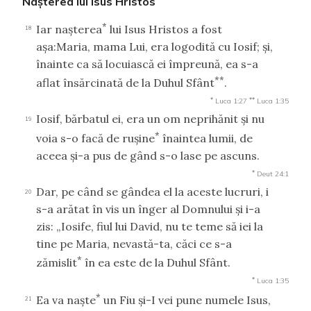
Naşterea lui Isus Hristos
*
Iar naşterea
lui Isus Hristos a fost
18
aşa:Maria, mama Lui, era logodită cu Iosif; şi,
înainte ca să locuiască ei împreună, ea s-a
**
aflat însărcinată de la Duhul Sfânt
.
*
**
Luca 1:27
Luca 1:35
Iosif, bărbatul ei, era un om neprihănit şi nu
19
*
voia s-o facă de ruşine
înaintea lumii, de
aceea şi-a pus de gând s-o lase pe ascuns.
*
Deut 24:1
Dar, pe când se gândea el la aceste lucruri, i
20
s-a arătat în vis un înger al Domnului şi i-a
zis: „Iosife, fiul lui David, nu te teme să iei la
tine pe Maria, nevastă-ta, căci ce s-a
*
zămislit
în ea este de la Duhul Sfânt.
*
Luca 1:35
*
Ea va naşte
un Fiu şi-I vei pune numele Isus,
21