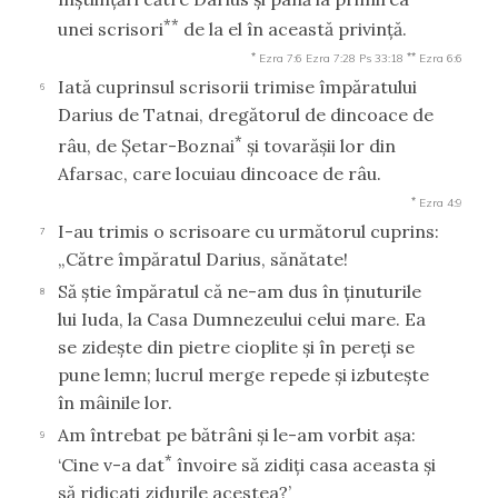
**
unei scrisori
de la el în această privinţă.
*
**
Ezra 7:6
Ezra 7:28
Ps 33:18
Ezra 6:6
Iată cuprinsul scrisorii trimise împăratului
6
Darius de Tatnai, dregătorul de dincoace de
*
râu, de Şetar-Boznai
şi tovarăşii lor din
Afarsac, care locuiau dincoace de râu.
*
Ezra 4:9
I-au trimis o scrisoare cu următorul cuprins:
7
„Către împăratul Darius, sănătate!
Să ştie împăratul că ne-am dus în ţinuturile
8
lui Iuda, la Casa Dumnezeului celui mare. Ea
se zideşte din pietre cioplite şi în pereţi se
pune lemn; lucrul merge repede şi izbuteşte
în mâinile lor.
Am întrebat pe bătrâni şi le-am vorbit aşa:
9
*
‘Cine v-a dat
învoire să zidiţi casa aceasta şi
să ridicaţi zidurile acestea?’