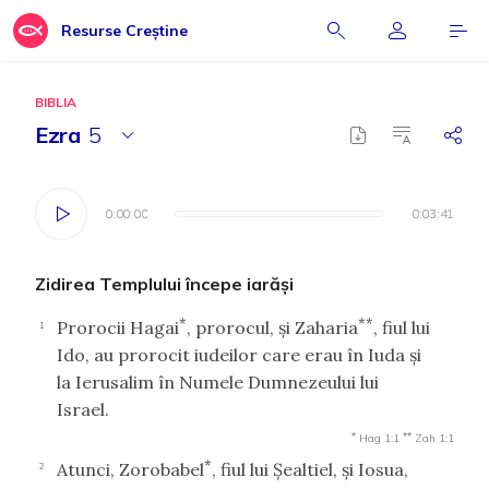
Resurse Creștine
BIBLIA
Ezra
5
0:00:00
0:00:00
0:03:41
0:03:41
Zidirea Templului începe iarăşi
*
**
Prorocii Hagai
, prorocul, şi Zaharia
, fiul lui
1
Ido, au prorocit iudeilor care erau în Iuda şi
la Ierusalim în Numele Dumnezeului lui
Israel.
*
**
Hag 1:1
Zah 1:1
*
Atunci, Zorobabel
, fiul lui Şealtiel, şi Iosua,
2