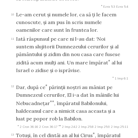
*
Ezra 5:3
Ezra 5:4
Le-am cerut şi numele lor, ca să ţi le facem
10
cunoscute, şi am pus în scris numele
oamenilor care sunt în fruntea lor.
Iată răspunsul pe care ni l-au dat: ‘Noi
11
suntem slujitorii Dumnezeului cerurilor şi al
pământului şi zidim din nou casa care fusese
*
zidită acum mulţi ani. Un mare împărat
al lui
Israel o zidise şi o isprăvise.
*
1 Imp 6:1
*
Dar, după ce
părinţii noştri au mâniat pe
12
Dumnezeul cerurilor, El i-a dat în mâinile lui
**
Nebucadneţar
, împăratul Babilonului,
haldeeanul care a nimicit casa aceasta şi a
luat pe popor rob la Babilon.
*
**
2 Cron 36:16
2 Cron 36:17
2 Imp 24:2
2 Imp 25:8
2 Imp 25:9
2 Imp 25:11
*
Totuşi, în cel dintâi an al lui Cirus
, împăratul
13