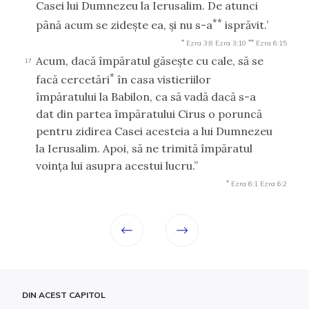
Casei lui Dumnezeu la Ierusalim. De atunci
**
până acum se zideşte ea, şi nu s-a
isprăvit.’
*
**
Ezra 3:8
Ezra 3:10
Ezra 6:15
Acum, dacă împăratul găseşte cu cale, să se
17
*
facă cercetări
în casa vistieriilor
împăratului la Babilon, ca să vadă dacă s-a
dat din partea împăratului Cirus o poruncă
pentru zidirea Casei acesteia a lui Dumnezeu
la Ierusalim. Apoi, să ne trimită împăratul
voinţa lui asupra acestui lucru.”
*
Ezra 6:1
Ezra 6:2
DIN ACEST CAPITOL