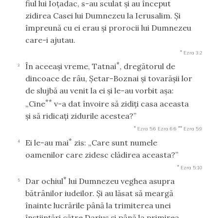
fiul lui Ioţadac, s-au sculat şi au început
zidirea Casei lui Dumnezeu la Ierusalim. Şi
împreună cu ei erau şi prorocii lui Dumnezeu
care-i ajutau.
*
Ezra 3:2
*
În aceeaşi vreme, Tatnai
, dregătorul de
3
dincoace de râu, Şetar-Boznai şi tovarăşii lor
de slujbă au venit la ei şi le-au vorbit aşa:
**
„Cine
v-a dat învoire să zidiţi casa aceasta
şi să ridicaţi zidurile acestea?”
*
**
Ezra 5:6
Ezra 6:6
Ezra 5:9
*
Ei le-au mai
zis: „Care sunt numele
4
oamenilor care zidesc clădirea aceasta?”
*
Ezra 5:10
*
Dar ochiul
lui Dumnezeu veghea asupra
5
bătrânilor iudeilor. Şi au lăsat să meargă
înainte lucrările până la trimiterea unei
înştiinţări către Darius şi până la primirea