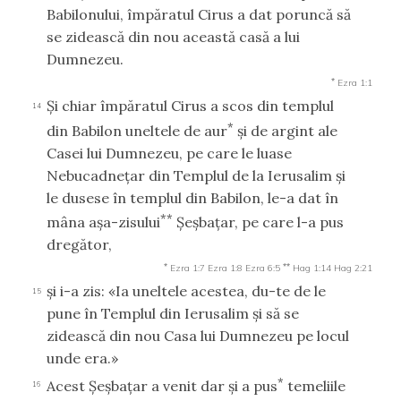
Babilonului, împăratul Cirus a dat poruncă să
se zidească din nou această casă a lui
Dumnezeu.
*
Ezra 1:1
Şi chiar împăratul Cirus a scos din templul
14
*
din Babilon uneltele de aur
şi de argint ale
Casei lui Dumnezeu, pe care le luase
Nebucadneţar din Templul de la Ierusalim şi
le dusese în templul din Babilon, le-a dat în
**
mâna aşa-zisului
Şeşbaţar, pe care l-a pus
dregător,
*
**
Ezra 1:7
Ezra 1:8
Ezra 6:5
Hag 1:14
Hag 2:21
şi i-a zis: «Ia uneltele acestea, du-te de le
15
pune în Templul din Ierusalim şi să se
zidească din nou Casa lui Dumnezeu pe locul
unde era.»
*
Acest Şeşbaţar a venit dar şi a pus
temeliile
16