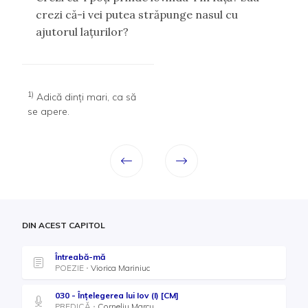
crezi că-i vei putea străpunge nasul cu
ajutorul laţurilor?
1)
Adică dinţi mari, ca să
se apere.
DIN ACEST CAPITOL
Întreabă-mă
POEZIE
Viorica Mariniuc
030 - Înțelegerea lui Iov (I) [CM]
PREDICĂ
Corneliu Marcu