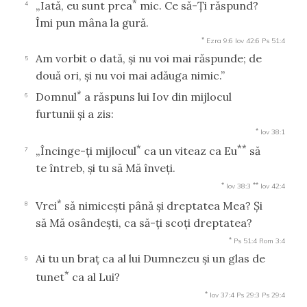
*
„Iată, eu sunt prea
mic. Ce să-Ţi răspund?
4
Îmi pun mâna la gură.
*
Ezra 9:6
Iov 42:6
Ps 51:4
Am vorbit o dată, şi nu voi mai răspunde; de
5
două ori, şi nu voi mai adăuga nimic.”
*
Domnul
a răspuns lui Iov din mijlocul
6
furtunii şi a zis:
*
Iov 38:1
*
**
„Încinge-ţi mijlocul
ca un viteaz ca Eu
să
7
te întreb, şi tu să Mă înveţi.
*
**
Iov 38:3
Iov 42:4
*
Vrei
să nimiceşti până şi dreptatea Mea? Şi
8
să Mă osândeşti, ca să-ţi scoţi dreptatea?
*
Ps 51:4
Rom 3:4
Ai tu un braţ ca al lui Dumnezeu şi un glas de
9
*
tunet
ca al Lui?
*
Iov 37:4
Ps 29:3
Ps 29:4