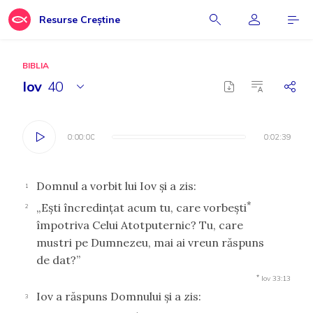
Resurse Creștine
BIBLIA
Iov
40
0:00:00
0:00:00
0:02:39
0:02:39
Domnul a vorbit lui Iov şi a zis:
1
*
„Eşti încredinţat acum tu, care vorbeşti
2
împotriva Celui Atotputernic? Tu, care
mustri pe Dumnezeu, mai ai vreun răspuns
de dat?”
*
Iov 33:13
Iov a răspuns Domnului şi a zis:
3