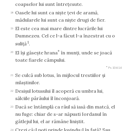
coapselor lui sunt întreţesute.
Oasele lui sunt ca nişte ţevi de aramă,
18
mădularele lui sunt ca nişte drugi de fier.
El este cea mai mare dintre lucrările lui
19
Dumnezeu. Cel ce l-a făcut l-a înzestrat cu o
1
suliţă
.
*
El îşi găseşte hrana
în munţi, unde se joacă
20
toate fiarele câmpului.
*
Ps 104:14
Se culcă sub lotus, în mijlocul trestiilor şi
21
mlaştinilor.
Desişul lotusului îl acoperă cu umbra lui,
22
sălciile pârâului îl înconjoară.
Dacă se întâmplă ca râul să iasă din matcă, el
23
nu fuge: chiar de s-ar năpusti Iordanul în
gâtlejul lui, el ar rămâne liniştit.
Crezi că-l poţi prinde lovindu-l în faţă? Sau
24