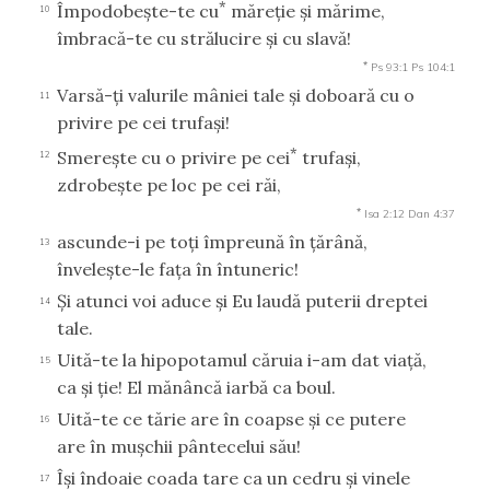
*
Împodobeşte-te cu
măreţie şi mărime,
10
îmbracă-te cu strălucire şi cu slavă!
*
Ps 93:1
Ps 104:1
Varsă-ţi valurile mâniei tale şi doboară cu o
11
privire pe cei trufaşi!
*
Smereşte cu o privire pe cei
trufaşi,
12
zdrobeşte pe loc pe cei răi,
*
Isa 2:12
Dan 4:37
ascunde-i pe toţi împreună în ţărână,
13
înveleşte-le faţa în întuneric!
Şi atunci voi aduce şi Eu laudă puterii dreptei
14
tale.
Uită-te la hipopotamul căruia i-am dat viaţă,
15
ca şi ţie! El mănâncă iarbă ca boul.
Uită-te ce tărie are în coapse şi ce putere
16
are în muşchii pântecelui său!
Îşi îndoaie coada tare ca un cedru şi vinele
17