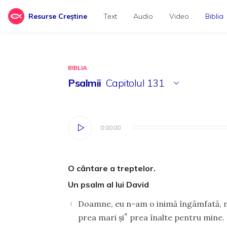
Resurse Creștine
Text
Audio
Video
Biblia
BIBLIA
Psalmii
Capitolul
131
0:00:00
0:00:00
O cântare a treptelor.
Un psalm al lui David
Doamne, eu n-am o inimă îngâmfată, nic
1
*
prea mari şi
prea înalte pentru mine.