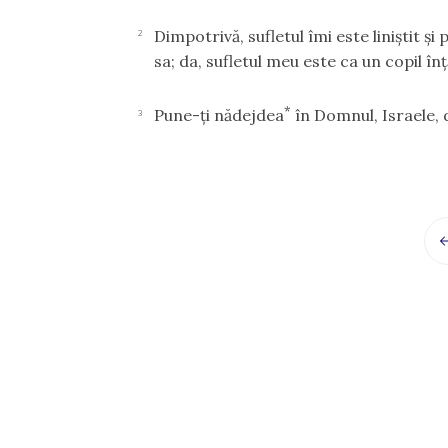
Dimpotrivă, sufletul îmi este liniştit şi 
2
sa; da, sufletul meu este ca un copil în
*
Pune-ţi nădejdea
în Domnul, Israele, 
3