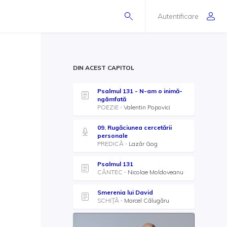
Autentificare
DIN ACEST CAPITOL
Psalmul 131 - N-am o inimă-
ngâmfată
POEZIE
Valentin Popovici
09. Rugăciunea cercetării
personale
PREDICĂ
Lazăr Gog
Psalmul 131
CÂNTEC
Nicolae Moldoveanu
Smerenia lui David
SCHIȚĂ
Marcel Călugăru