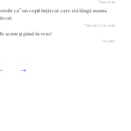
*
Rom 12:16
*
potolit ca
un copil înţărcat care stă lângă mama
ţărcat.
*
Mat 18:3
1 Cor 14:20
de acum şi până în veac!
*
Ps 130:7