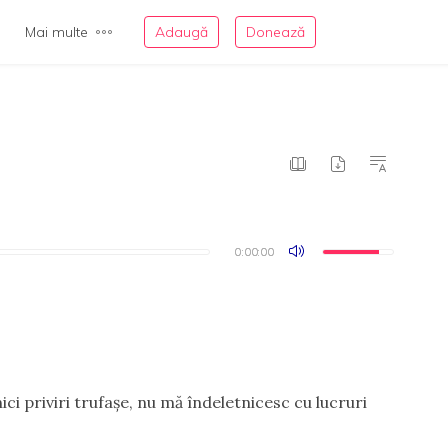
Mai multe
Adaugă
Donează
0:00:00
0:00:00
i priviri trufaşe, nu mă îndeletnicesc cu lucruri