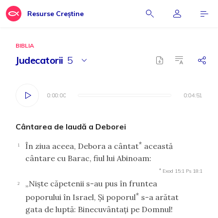
Resurse Creștine
BIBLIA
Judecatorii
5
0:00:00
0:00:00
0:04:51
0:04:51
Cântarea de laudă a Deborei
*
În ziua aceea, Debora a cântat
această
1
cântare cu Barac, fiul lui Abinoam:
*
Exod 15:1
Ps 18:1
„Nişte căpetenii s-au pus în fruntea
2
*
poporului în Israel, Şi poporul
s-a arătat
gata de luptă: Binecuvântaţi pe Domnul!