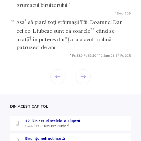
grumazul biruitorului!’
*
Exod 15:9
*
Aşa
să piară toţi vrăjmaşii Tăi, Doamne! Dar
31
**
cei ce-L iubesc sunt ca soarele
când se
†
arată
în puterea lui.”Ţara a avut odihnă
patruzeci de ani.
*
**
†
Ps 83:9
Ps 83:10
2 Sam 23:4
Ps 19:5
DIN ACEST CAPITOL
12. Din ceruri stelele-au luptat
CÂNTEC
Krausz Rudolf
Biruința nefructificată