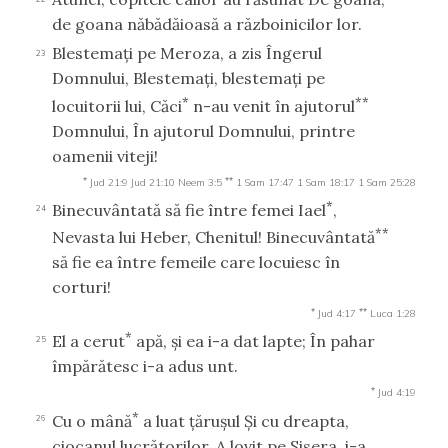
de goana năbădăioasă a războinicilor lor.
Blestemaţi pe Meroza, a zis Îngerul
23
Domnului, Blestemaţi, blestemaţi pe
*
**
locuitorii lui, Căci
n-au venit în ajutorul
Domnului, În ajutorul Domnului, printre
oamenii viteji!
*
**
Jud 21:9
Jud 21:10
Neem 3:5
1 Sam 17:47
1 Sam 18:17
1 Sam 25:28
*
Binecuvântată să fie între femei Iael
,
24
**
Nevasta lui Heber, Chenitul! Binecuvântată
să fie ea între femeile care locuiesc în
corturi!
*
**
Jud 4:17
Luca 1:28
*
El a cerut
apă, şi ea i-a dat lapte; În pahar
25
împărătesc i-a adus unt.
*
Jud 4:19
*
Cu o mână
a luat ţăruşul Şi cu dreapta,
26
ciocanul lucrătorilor, A lovit pe Sisera, i-a