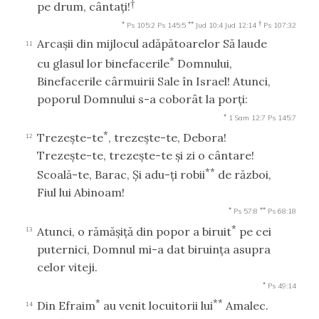
†
pe drum, cântaţi!
*
**
†
Ps 105:2
Ps 145:5
Jud 10:4
Jud 12:14
Ps 107:32
Arcaşii din mijlocul adăpătoarelor Să laude
11
*
cu glasul lor binefacerile
Domnului,
Binefacerile cârmuirii Sale în Israel! Atunci,
poporul Domnului s-a coborât la porţi:
*
1 Sam 12:7
Ps 145:7
*
Trezeşte-te
, trezeşte-te, Debora!
12
Trezeşte-te, trezeşte-te şi zi o cântare!
**
Scoală-te, Barac, Şi adu-ţi robii
de război,
Fiul lui Abinoam!
*
**
Ps 57:8
Ps 68:18
*
Atunci, o rămăşiţă din popor a biruit
pe cei
13
puternici, Domnul mi-a dat biruinţa asupra
celor viteji.
*
Ps 49:14
*
**
Din Efraim
au venit locuitorii lui
Amalec.
14