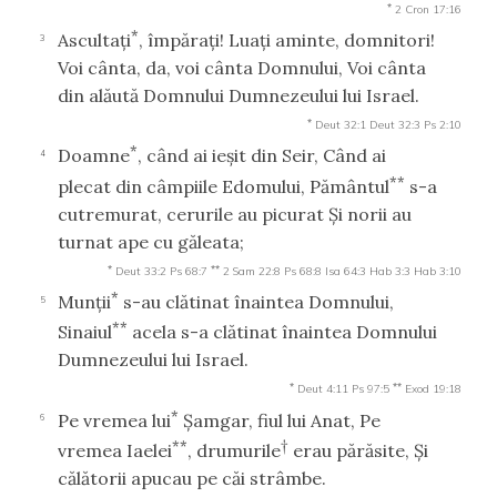
*
2 Cron 17:16
*
Ascultaţi
, împăraţi! Luaţi aminte, domnitori!
3
Voi cânta, da, voi cânta Domnului, Voi cânta
din alăută Domnului Dumnezeului lui Israel.
*
Deut 32:1
Deut 32:3
Ps 2:10
*
Doamne
, când ai ieşit din Seir, Când ai
4
**
plecat din câmpiile Edomului, Pământul
s-a
cutremurat, cerurile au picurat Şi norii au
turnat ape cu găleata;
*
**
Deut 33:2
Ps 68:7
2 Sam 22:8
Ps 68:8
Isa 64:3
Hab 3:3
Hab 3:10
*
Munţii
s-au clătinat înaintea Domnului,
5
**
Sinaiul
acela s-a clătinat înaintea Domnului
Dumnezeului lui Israel.
*
**
Deut 4:11
Ps 97:5
Exod 19:18
*
Pe vremea lui
Şamgar, fiul lui Anat, Pe
6
**
†
vremea Iaelei
, drumurile
erau părăsite, Şi
călătorii apucau pe căi strâmbe.