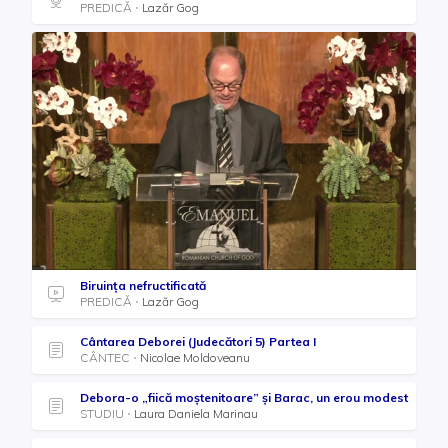
PREDICĂ
Lazăr Gog
Biruința nefructificată
PREDICĂ
Lazăr Gog
Cântarea Deborei (Judecători 5) Partea I
CÂNTEC
Nicolae Moldoveanu
Debora-o „fiică moștenitoare” și Barac, un erou modest
STUDIU
Laura Daniela Marinau