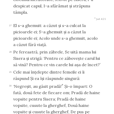
despicat capul, I-a sfărâmat şi străpuns
tâmpla.
*
Jud 4:21
El s-a ghemuit: a căzut şi s-a culcat la
27
picioarele ei; S-a ghemuit şi a căzut la
picioarele ei; Acolo unde s-a ghemuit, acolo
a căzut fără viaţă.
Pe fereastră, prin zăbrele, Se uită mama lui
28
Sisera şi strigă: ‘Pentru ce zăboveşte carul lui
să vină? Pentru ce vin carele lui aşa de încet?’
Cele mai înţelepte dintre femeile ei îi
29
răspund Şi ea îşi răspunde singură:
*
‘Negreşit, au găsit pradă!
Şi-o împart: O
30
fată, două fete de fiecare om; Pradă de haine
vopsite pentru Sisera; Pradă de haine
vopsite, cusute la gherghef, Două haine
vopsite şi cusute la gherghef, De pus pe