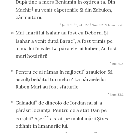
După tine a mers Beniamin în oştirea ta. Din
†
Machir
au venit căpeteniile Şi din Zabulon,
cârmuitorii.
*
**
†
Jud 3:13
Jud 3:27
Num 32:39
Num 32:40
Mai-marii lui Isahar au fost cu Debora, Şi
15
*
Isahar a venit după Barac
, A fost trimis pe
urma lui în vale. La pâraiele lui Ruben, Au fost
mari hotărâri!
*
Jud 4:14
*
Pentru ce ai rămas în mijlocul
staulelor Să
16
asculţi behăitul turmelor? La pâraiele lui
Ruben Mari au fost sfaturile!
*
Num 32:1
*
Galaadul
de dincolo de Iordan nu şi-a
17
părăsit locuinţa. Pentru ce a stat Dan pe
**
corăbii? Aşer
a stat pe malul mării Şi s-a
odihnit în limanurile lui.
*
**