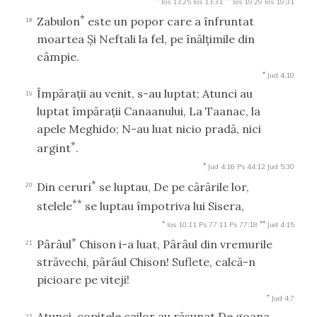
Ios 13:25
Ios 13:31
Ios 19:29
Ios 19:31
*
Zabulon
este un popor care a înfruntat
18
moartea Şi Neftali la fel, pe înălţimile din
câmpie.
*
Jud 4:10
Împăraţii au venit, s-au luptat; Atunci au
19
luptat împăraţii Canaanului, La Taanac, la
apele Meghido; N-au luat nicio pradă, nici
*
argint
.
*
Jud 4:16
Ps 44:12
Jud 5:30
*
Din ceruri
se luptau, De pe cărările lor,
20
**
stelele
se luptau împotriva lui Sisera,
*
**
Ios 10:11
Ps 77:11
Ps 77:18
Jud 4:15
*
Pârâul
Chison i-a luat, Pârâul din vremurile
21
străvechi, pârâul Chison! Suflete, calcă-n
picioare pe viteji!
*
Jud 4:7
Atunci, copitele cailor au răsunat De goana,
22