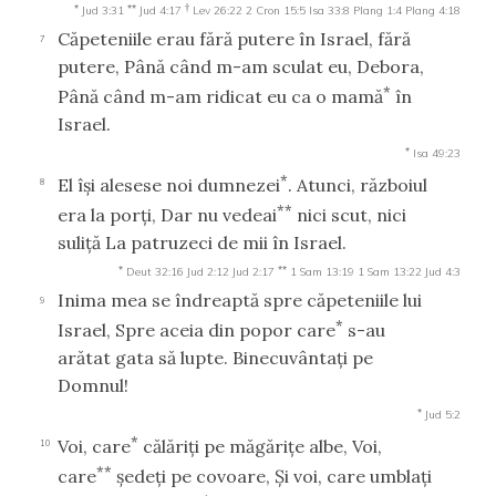
*
**
†
Jud 3:31
Jud 4:17
Lev 26:22
2 Cron 15:5
Isa 33:8
Plang 1:4
Plang 4:18
Căpeteniile erau fără putere în Israel, fără
7
putere, Până când m-am sculat eu, Debora,
*
Până când m-am ridicat eu ca o mamă
în
Israel.
*
Isa 49:23
*
El îşi alesese noi dumnezei
. Atunci, războiul
8
**
era la porţi, Dar nu vedeai
nici scut, nici
suliţă La patruzeci de mii în Israel.
*
**
Deut 32:16
Jud 2:12
Jud 2:17
1 Sam 13:19
1 Sam 13:22
Jud 4:3
Inima mea se îndreaptă spre căpeteniile lui
9
*
Israel, Spre aceia din popor care
s-au
arătat gata să lupte. Binecuvântaţi pe
Domnul!
*
Jud 5:2
*
Voi, care
călăriţi pe măgăriţe albe, Voi,
10
**
care
şedeţi pe covoare, Şi voi, care umblaţi