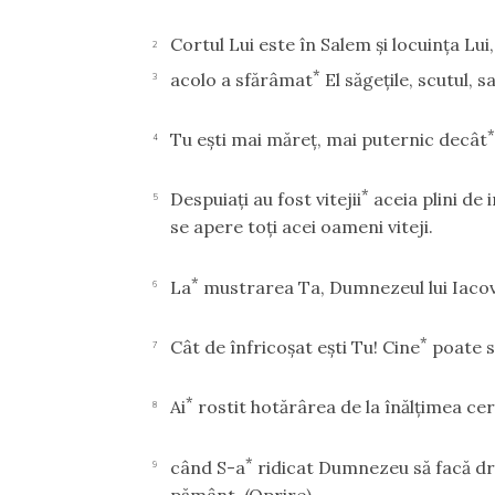
Cortul Lui este în Salem şi locuinţa Lui,
2
*
acolo a sfărâmat
El săgeţile, scutul, 
3
Tu eşti mai măreţ, mai puternic decât
4
*
Despuiaţi au fost vitejii
aceia plini de 
5
se apere toţi acei oameni viteji.
*
La
mustrarea Ta, Dumnezeul lui Iacov, a
6
*
Cât de înfricoşat eşti Tu! Cine
poate s
7
*
Ai
rostit hotărârea de la înălţimea cer
8
*
când S-a
ridicat Dumnezeu să facă dre
9
pământ.
(Oprire)