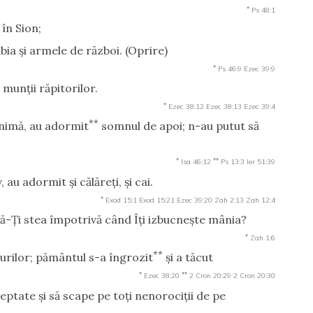
*
Ps 48:1
 în Sion;
sabia şi armele de război.
(Oprire)
*
Ps 46:9
Ezec 39:9
*
munţii răpitorilor.
*
Ezec 38:12
Ezec 38:13
Ezec 39:4
**
inimă, au adormit
somnul de apoi; n-au putut să
*
**
Isa 46:12
Ps 13:3
Ier 51:39
u adormit şi călăreţi, şi cai.
*
Exod 15:1
Exod 15:21
Ezec 39:20
Zah 2:13
Zah 12:4
ă-Ţi stea împotrivă când Îţi izbucneşte mânia?
*
Zah 1:6
**
urilor; pământul s-a îngrozit
şi a tăcut
*
**
Ezec 38:20
2 Cron 20:29
2 Cron 20:30
ptate şi să scape pe toţi nenorociţii de pe