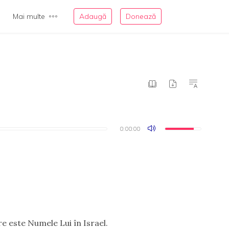
Mai multe
Adaugă
Donează
0:00:00
0:00:00
re este Numele Lui în Israel.