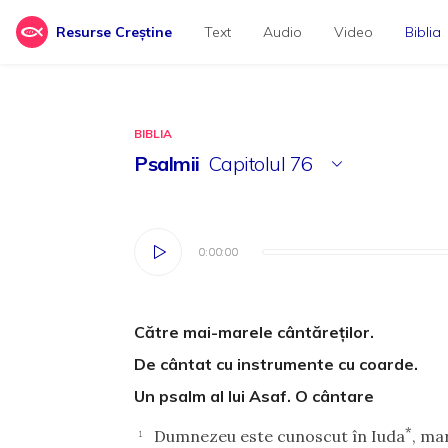
Resurse Creștine
Text
Audio
Video
Biblia
BIBLIA
Psalmii
Capitolul
76
0:00:00
0:00:00
Către mai-marele cântăreţilor.
De cântat cu instrumente cu coarde.
Un psalm al lui Asaf. O cântare
*
Dumnezeu este cunoscut în Iuda
, ma
1