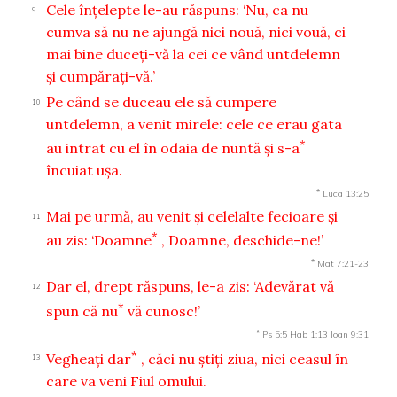
Cele înţelepte le-au răspuns: ‘Nu, ca nu
9
cumva să nu ne ajungă nici nouă, nici vouă, ci
mai bine duceţi-vă la cei ce vând untdelemn
şi cumpăraţi-vă.’
Pe când se duceau ele să cumpere
10
untdelemn, a venit mirele: cele ce erau gata
*
au intrat cu el în odaia de nuntă şi s-a
încuiat uşa.
*
Luca 13:25
Mai pe urmă, au venit şi celelalte fecioare şi
11
*
au zis: ‘Doamne
, Doamne, deschide-ne!’
*
Mat 7:21-23
Dar el, drept răspuns, le-a zis: ‘Adevărat vă
12
*
spun că nu
vă cunosc!’
*
Ps 5:5
Hab 1:13
Ioan 9:31
*
Vegheaţi dar
, căci nu ştiţi ziua, nici ceasul în
13
care va veni Fiul omului.