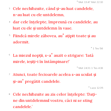
*
Mat 13:47
Mat 22:10
Cele nechibzuite, când şi-au luat candelele,
3
n-au luat cu ele untdelemn,
dar cele înţelepte, împreună cu candelele, au
4
luat cu ele şi untdelemn în vase.
*
Fiindcă mirele zăbovea, au
aţipit toate şi au
5
adormit.
*
1 Tes 5:6
*
La miezul nopţii, s-a
auzit o strigare: ‘Iată
6
mirele, ieşiţi-i în întâmpinare!’
*
Mat 24:31
1 Tes 4:16
Atunci, toate fecioarele acelea s-au sculat şi
7
*
şi-au
pregătit candelele.
*
Luca 12:35
Cele nechibzuite au zis celor înţelepte: ‘Daţi-
8
ne din untdelemnul vostru, căci ni se sting
candelele.’