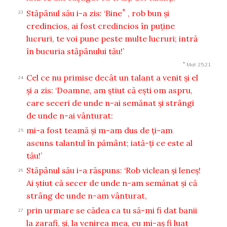
*
Stăpânul său i-a zis: ‘Bine
, rob bun şi
23
credincios, ai fost credincios în puţine
lucruri, te voi pune peste multe lucruri; intră
în bucuria stăpânului tău!’
*
Mat 25:21
Cel ce nu primise decât un talant a venit şi el
24
şi a zis: ‘Doamne, am ştiut că eşti om aspru,
care seceri de unde n-ai semănat şi strângi
de unde n-ai vânturat:
mi-a fost teamă şi m-am dus de ţi-am
25
ascuns talantul în pământ; iată-ţi ce este al
tău!’
Stăpânul său i-a răspuns: ‘Rob viclean şi leneş!
26
Ai ştiut că secer de unde n-am semănat şi că
strâng de unde n-am vânturat,
prin urmare se cădea ca tu să-mi fi dat banii
27
la zarafi, şi, la venirea mea, eu mi-aş fi luat