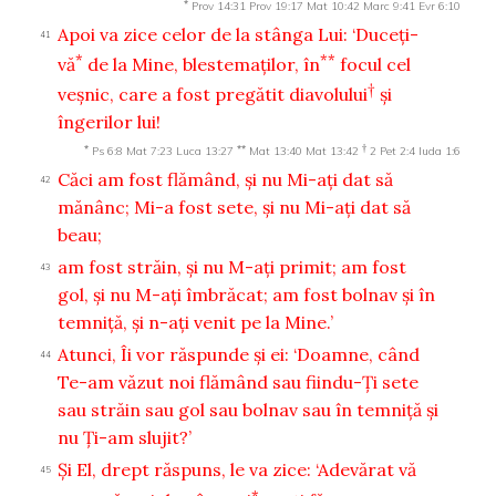
*
Prov 14:31
Prov 19:17
Mat 10:42
Marc 9:41
Evr 6:10
Apoi va zice celor de la stânga Lui: ‘Duceţi-
41
*
**
vă
de la Mine, blestemaţilor, în
focul cel
†
veşnic, care a fost pregătit diavolului
şi
îngerilor lui!
*
**
†
Ps 6:8
Mat 7:23
Luca 13:27
Mat 13:40
Mat 13:42
2 Pet 2:4
Iuda 1:6
Căci am fost flămând, şi nu Mi-aţi dat să
42
mănânc; Mi-a fost sete, şi nu Mi-aţi dat să
beau;
am fost străin, şi nu M-aţi primit; am fost
43
gol, şi nu M-aţi îmbrăcat; am fost bolnav şi în
temniţă, şi n-aţi venit pe la Mine.’
Atunci, Îi vor răspunde şi ei: ‘Doamne, când
44
Te-am văzut noi flămând sau fiindu-Ţi sete
sau străin sau gol sau bolnav sau în temniţă şi
nu Ţi-am slujit?’
Şi El, drept răspuns, le va zice: ‘Adevărat vă
45
*