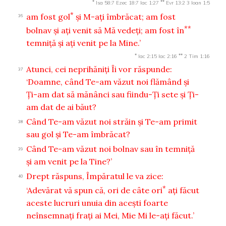
*
**
Isa 58:7
Ezec 18:7
Iac 1:27
Evr 13:2
3 Ioan 1:5
*
am fost gol
şi M-aţi îmbrăcat; am fost
36
**
bolnav şi aţi venit să Mă vedeţi; am fost în
temniţă şi aţi venit pe la Mine.’
*
**
Iac 2:15
Iac 2:16
2 Tim 1:16
Atunci, cei neprihăniţi Îi vor răspunde:
37
‘Doamne, când Te-am văzut noi flămând şi
Ţi-am dat să mănânci sau fiindu-Ţi sete şi Ţi-
am dat de ai băut?
Când Te-am văzut noi străin şi Te-am primit
38
sau gol şi Te-am îmbrăcat?
Când Te-am văzut noi bolnav sau în temniţă
39
şi am venit pe la Tine?’
Drept răspuns, Împăratul le va zice:
40
*
‘Adevărat vă spun că, ori de câte ori
aţi făcut
aceste lucruri unuia din aceşti foarte
neînsemnaţi fraţi ai Mei, Mie Mi le-aţi făcut.’