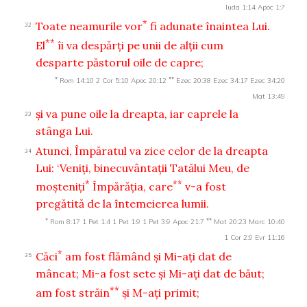
Iuda 1:14
Apoc 1:7
*
Toate neamurile vor
fi adunate înaintea Lui.
32
**
El
îi va despărţi pe unii de alţii cum
desparte păstorul oile de capre;
*
**
Rom 14:10
2 Cor 5:10
Apoc 20:12
Ezec 20:38
Ezec 34:17
Ezec 34:20
Mat 13:49
şi va pune oile la dreapta, iar caprele la
33
stânga Lui.
Atunci, Împăratul va zice celor de la dreapta
34
Lui: ‘Veniţi, binecuvântaţii Tatălui Meu, de
*
**
moşteniţi
Împărăţia, care
v-a fost
pregătită de la întemeierea lumii.
*
**
Rom 8:17
1 Pet 1:4
1 Pet 1:9
1 Pet 3:9
Apoc 21:7
Mat 20:23
Marc 10:40
1 Cor 2:9
Evr 11:16
*
Căci
am fost flămând şi Mi-aţi dat de
35
mâncat; Mi-a fost sete şi Mi-aţi dat de băut;
**
am fost străin
şi M-aţi primit;