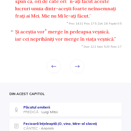
spun că, ori de câte ori
n-aţi făcut aceste
lucruri unuia dintr-aceşti foarte neînsemnaţi
fraţi ai Mei, Mie nu Mi le-aţi făcut.’
*
Prov 14:31
Prov 17:5
Zah 2:8
Fapte 9:5
*
Şi aceştia vor
merge în pedeapsa veşnică,
46
iar cei neprihăniţi vor merge în viaţa veşnică.”
*
Dan 12:2
Ioan 5:29
Rom 2:7
DIN ACEST CAPITOL
Păcatul omiterii
PREDICĂ
Luigi Mitoi
Fecioară înțeleaptă (O, vino, Mire-al slavei)
CÂNTEC
Anonim