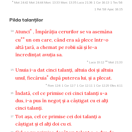
*
Mat 24:42
Mat 24:44
Marc 13:33
Marc 13:35
Luca 21:36
1 Cor 16:13
1 Tes 5:6
1 Pet 5:8
Apoc 16:15
Pilda talanţilor
*
Atunci
, Împărăţia cerurilor se va asemăna
14
**
cu
un om care, când era să plece într-o
altă ţară, a chemat pe robii săi şi le-a
încredinţat avuţia sa.
*
**
Luca 19:12
Mat 21:33
Unuia i-a dat cinci talanţi, altuia doi şi altuia
15
*
unul, fiecăruia
după puterea lui, şi a plecat.
*
Rom 12:6
1 Cor 12:7
1 Cor 12:11
1 Cor 12:29
Efes 4:11
Îndată, cel ce primise cei cinci talanţi s-a
16
dus, i-a pus în negoţ şi a câştigat cu ei alţi
cinci talanţi.
Tot aşa, cel ce primise cei doi talanţi a
17
câştigat şi el alţi doi cu ei.