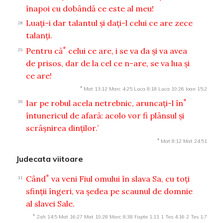
înapoi cu dobândă ce este al meu!
Luaţi-i dar talantul şi daţi-l celui ce are zece
28
talanţi.
*
Pentru că
celui ce are, i se va da şi va avea
29
de prisos, dar de la cel ce n-are, se va lua şi
ce are!
*
Mat 13:12
Marc 4:25
Luca 8:18
Luca 19:26
Ioan 15:2
*
Iar pe robul acela netrebnic, aruncaţi-l în
30
întunericul de afară: acolo vor fi plânsul şi
scrâşnirea dinţilor.’
*
Mat 8:12
Mat 24:51
Judecata viitoare
*
Când
va veni Fiul omului în slava Sa, cu toţi
31
sfinţii îngeri, va şedea pe scaunul de domnie
al slavei Sale.
*
Zah 14:5
Mat 16:27
Mat 19:28
Marc 8:38
Fapte 1:11
1 Tes 4:16
2 Tes 1:7