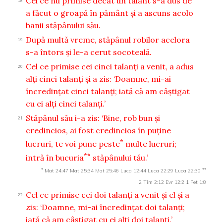
Cel ce nu primise decât un talant s-a dus de
18
a făcut o groapă în pământ şi a ascuns acolo
banii stăpânului său.
După multă vreme, stăpânul robilor acelora
19
s-a întors şi le-a cerut socoteală.
Cel ce primise cei cinci talanţi a venit, a adus
20
alţi cinci talanţi şi a zis: ‘Doamne, mi-ai
încredinţat cinci talanţi; iată că am câştigat
cu ei alţi cinci talanţi.’
Stăpânul său i-a zis: ‘Bine, rob bun şi
21
credincios, ai fost credincios în puţine
*
lucruri, te voi pune peste
multe lucruri;
**
intră în bucuria
stăpânului tău.’
*
**
Mat 24:47
Mat 25:34
Mat 25:46
Luca 12:44
Luca 22:29
Luca 22:30
2 Tim 2:12
Evr 12:2
1 Pet 1:8
Cel ce primise cei doi talanţi a venit şi el şi a
22
zis: ‘Doamne, mi-ai încredinţat doi talanţi;
iată că am câştigat cu ei alţi doi talanţi.’