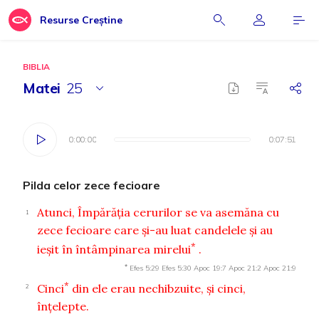
Resurse Creștine
BIBLIA
Matei
25
0:00:00
0:00:00
0:07:51
0:07:51
Pilda celor zece fecioare
Atunci, Împărăţia cerurilor se va asemăna cu
1
zece fecioare care şi-au luat candelele şi au
*
ieşit în întâmpinarea mirelui
.
*
Efes 5:29
Efes 5:30
Apoc 19:7
Apoc 21:2
Apoc 21:9
*
Cinci
din ele erau nechibzuite, şi cinci,
2
înţelepte.