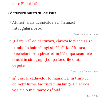
este El fiul lui?”
Cărturarii mustraţi de Isus
*
Atunci
a zis ucenicilor Săi, în auzul
45
întregului norod:
*
Mat 23:1
Marc 12:38
*
„Păziţi-vă
de cărturari, cărora le place să se
46
**
plimbe în haine lungi şi să le
facă lumea
plecăciuni prin pieţe; ei umblă după scaunele
dintâi în sinagogi şi după locurile dintâi la
ospeţe
*
**
Mat 23:5
Luca 11:43
*
şi
casele văduvelor le mănâncă, în timp ce,
47
de ochii lumii, fac rugăciuni lungi. De aceea
vor lua o mai mare osândă.”
*
Mat 23:14