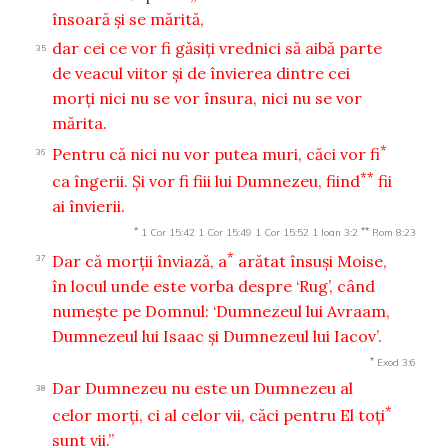
însoară şi se mărită,
dar cei ce vor fi găsiţi vrednici să aibă parte
35
de veacul viitor şi de învierea dintre cei
morţi nici nu se vor însura, nici nu se vor
mărita.
*
Pentru că nici nu vor putea muri, căci vor fi
36
**
ca îngerii. Şi vor fi fiii lui Dumnezeu, fiind
fii
ai învierii.
*
**
1 Cor 15:42
1 Cor 15:49
1 Cor 15:52
1 Ioan 3:2
Rom 8:23
*
Dar că morţii înviază, a
arătat însuşi Moise,
37
în locul unde este vorba despre ‘Rug’, când
numeşte pe Domnul: ‘Dumnezeul lui Avraam,
Dumnezeul lui Isaac şi Dumnezeul lui Iacov’.
*
Exod 3:6
Dar Dumnezeu nu este un Dumnezeu al
38
*
celor morţi, ci al celor vii, căci pentru El toţi
sunt vii.”