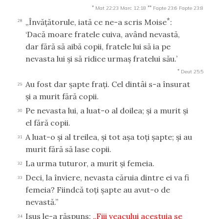
*
**
Mat 22:23
Marc 12:18
Fapte 23:6
Fapte 23:8
*
„Învăţătorule, iată ce ne-a scris Moise
:
28
‘Dacă moare fratele cuiva, având nevastă,
dar fără să aibă copii, fratele lui să ia pe
nevasta lui şi să ridice urmaş fratelui său.’
*
Deut 25:5
Au fost dar şapte fraţi. Cel dintâi s-a însurat
29
şi a murit fără copii.
Pe nevasta lui, a luat-o al doilea; şi a murit şi
30
el fără copii.
A luat-o şi al treilea, şi tot aşa toţi şapte; şi au
31
murit fără să lase copii.
La urma tuturor, a murit şi femeia.
32
Deci, la înviere, nevasta căruia dintre ei va fi
33
femeia? Fiindcă toţi şapte au avut-o de
nevastă.”
Isus le-a răspuns:
„Fiii veacului acestuia se
34