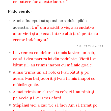
ce putere fac aceste lucruri.”
Pilda vierilor
Apoi a început să spună norodului pilda
9
*
aceasta:
„Un
om a sădit o vie, a arendat-o
unor vieri şi a plecat într-o altă ţară pentru o
vreme îndelungată.
*
Mat 21:33
Marc 12:1
La vremea roadelor, a trimis la vieri un rob,
10
ca să-i dea partea lui din rodul viei. Vierii l-au
bătut şi l-au trimis înapoi cu mâinile goale.
A mai trimis un alt rob; ei l-au bătut şi pe
11
acela, l-au batjocorit şi l-au trimis înapoi cu
mâinile goale.
A mai trimis un al treilea rob; ei l-au rănit şi
12
pe acela şi l-au scos afară.
Stăpânul viei a zis: ‘Ce să fac? Am să trimit pe
13