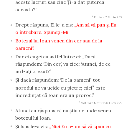
aceste lucruri sau cine Ţi-a dat puterea
aceasta?”
*
Fapte 4:7
Fapte 7:27
Drept răspuns, El le-a zis:
„Am să vă pun şi Eu
3
o întrebare. Spuneţi-Mi:
Botezul lui Ioan venea din cer sau de la
4
oameni?”
Dar ei cugetau astfel între ei: „Dacă
5
răspundem: ‘Din cer’, va zice: ‘Atunci, de ce
nu l-aţi crezut?’
Şi dacă răspundem: ‘De la oameni’, tot
6
*
norodul ne va ucide cu pietre; căci
este
încredinţat că Ioan era un proroc.”
*
Mat 14:5
Mat 21:26
Luca 7:29
Atunci au răspuns că nu ştiu de unde venea
7
botezul lui Ioan.
Şi Isus le-a zis:
„Nici Eu n-am să vă spun cu
8