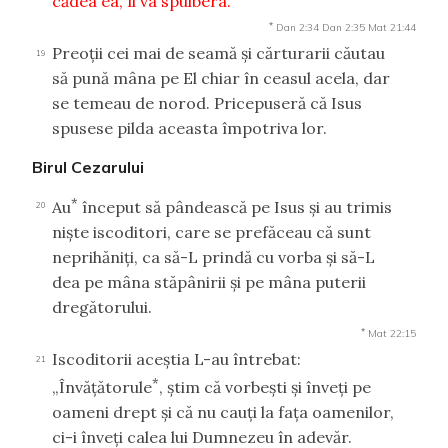
cădea ea, îl va spulbera.”
*
Dan 2:34
Dan 2:35
Mat 21:44
Preoţii cei mai de seamă şi cărturarii căutau
19
să pună mâna pe El chiar în ceasul acela, dar
se temeau de norod. Pricepuseră că Isus
spusese pilda aceasta împotriva lor.
Birul Cezarului
*
Au
început să pândească pe Isus şi au trimis
20
nişte iscoditori, care se prefăceau că sunt
neprihăniţi, ca să-L prindă cu vorba şi să-L
dea pe mâna stăpânirii şi pe mâna puterii
dregătorului.
*
Mat 22:15
Iscoditorii aceştia L-au întrebat:
21
*
„Învăţătorule
, ştim că vorbeşti şi înveţi pe
oameni drept şi că nu cauţi la faţa oamenilor,
ci-i înveţi calea lui Dumnezeu în adevăr.