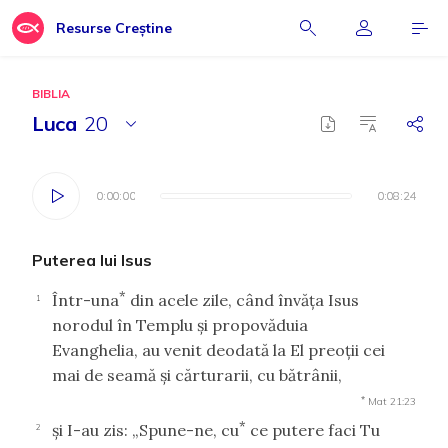
Resurse Creștine
BIBLIA
Luca
20
0:00:00
0:00:00
0:08:24
0:08:24
Puterea lui Isus
*
Într-una
din acele zile, când învăţa Isus
1
norodul în Templu şi propovăduia
Evanghelia, au venit deodată la El preoţii cei
mai de seamă şi cărturarii, cu bătrânii,
*
Mat 21:23
*
şi I-au zis: „Spune-ne, cu
ce putere faci Tu
2