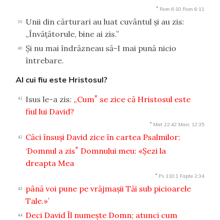
*
Rom 6:10
Rom 6:11
Unii din cărturari au luat cuvântul şi au zis:
39
„Învăţătorule, bine ai zis.”
Şi nu mai îndrăzneau să-I mai pună nicio
40
întrebare.
Al cui fiu este Hristosul?
*
Isus le-a zis:
„Cum
se zice că Hristosul este
41
fiul lui David?
*
Mat 22:42
Marc 12:35
Căci însuşi David zice în cartea Psalmilor:
42
*
‘Domnul a zis
Domnului meu: «Şezi la
dreapta Mea
*
Ps 110:1
Fapte 2:34
până voi pune pe vrăjmaşii Tăi sub picioarele
43
Tale.»’
Deci David Îl numeşte Domn; atunci cum
44