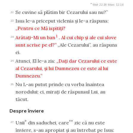
*
Mat 22:16
Marc 12:14
Se cuvine să plătim bir Cezarului sau nu?”
22
Isus le-a priceput viclenia şi le-a răspuns:
23
„Pentru ce Mă ispitiţi?
1
Arătaţi-Mi un ban
. Al cui chip şi ale cui slove
24
sunt scrise pe el?”
„Ale Cezarului”, au răspuns
ei.
Atunci, El le-a zis:
„Daţi dar Cezarului ce este
25
al Cezarului, şi lui Dumnezeu ce este al lui
Dumnezeu.”
Nu L-au putut prinde cu vorba înaintea
26
norodului; ci, miraţi de răspunsul Lui, au
tăcut.
Despre înviere
*
**
Unii
din saduchei, care
zic că nu este
27
înviere, s-au apropiat şi au întrebat pe Isus: