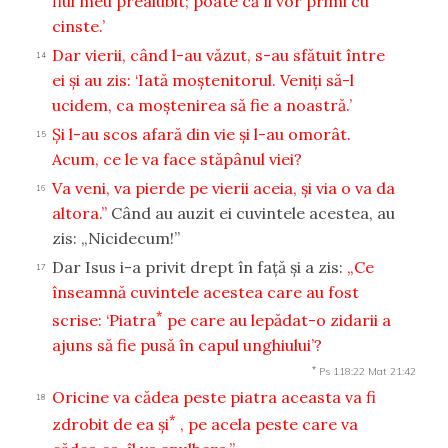
fiul meu preaiubit; poate că îl vor primi cu
cinste.’
Dar vierii, când l-au văzut, s-au sfătuit între
14
ei şi au zis: ‘Iată moştenitorul. Veniţi să-l
ucidem, ca moştenirea să fie a noastră.’
Şi l-au scos afară din vie şi l-au omorât.
15
Acum, ce le va face stăpânul viei?
Va veni, va pierde pe vierii aceia, şi via o va da
16
altora.”
Când au auzit ei cuvintele acestea, au
zis: „Nicidecum!”
Dar Isus i-a privit drept în faţă şi a zis:
„Ce
17
înseamnă cuvintele acestea care au fost
*
scrise: ‘Piatra
pe care au lepădat-o zidarii a
ajuns să fie pusă în capul unghiului’?
*
Ps 118:22
Mat 21:42
Oricine va cădea peste piatra aceasta va fi
18
*
zdrobit de ea şi
, pe acela peste care va