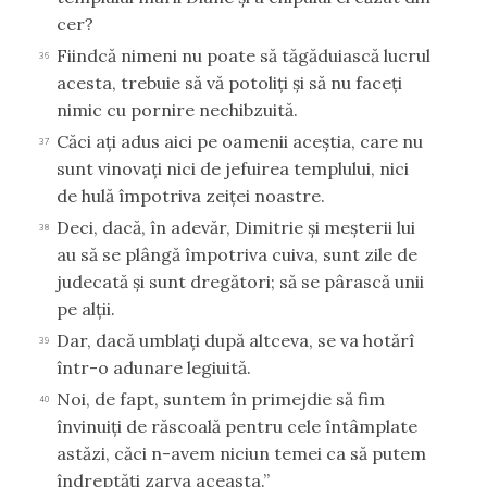
cer?
Fiindcă nimeni nu poate să tăgăduiască lucrul
36
acesta, trebuie să vă potoliţi şi să nu faceţi
nimic cu pornire nechibzuită.
Căci aţi adus aici pe oamenii aceştia, care nu
37
sunt vinovaţi nici de jefuirea templului, nici
de hulă împotriva zeiţei noastre.
Deci, dacă, în adevăr, Dimitrie şi meşterii lui
38
au să se plângă împotriva cuiva, sunt zile de
judecată şi sunt dregători; să se pârască unii
pe alţii.
Dar, dacă umblaţi după altceva, se va hotărî
39
într-o adunare legiuită.
Noi, de fapt, suntem în primejdie să fim
40
învinuiţi de răscoală pentru cele întâmplate
astăzi, căci n-avem niciun temei ca să putem
îndreptăţi zarva aceasta.”