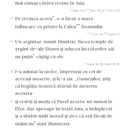
mai rămas câtăva vreme în Asia.
*
**
Fapte 13:5
Rom 16:23
2 Tim 4:20
*
Pe vremea aceea
, s-a făcut o mare
23
**
tulburare cu privire la Calea
Domnului.
*
**
2 Cor 1:8
Fapte 9:2
Un argintar, numit Dimitrie, făcea temple de
24
argint de-ale Dianei şi aducea lucrătorilor săi
*
nu puţin
câştig cu ele.
*
Fapte 16:16
Fapte 16:19
I-a adunat la un loc, împreună cu cei de
25
aceeaşi meserie, şi le-a zis: „Oamenilor, ştiţi
că bogăţia noastră atârnă de meseria
aceasta
şi vedeţi şi auziţi că Pavel acesta, nu numai în
26
Efes, dar aproape în toată Asia, a înduplecat
şi a abătut mult norod şi zice că zeii făcuţi de
*
mâini nu
sunt dumnezei.