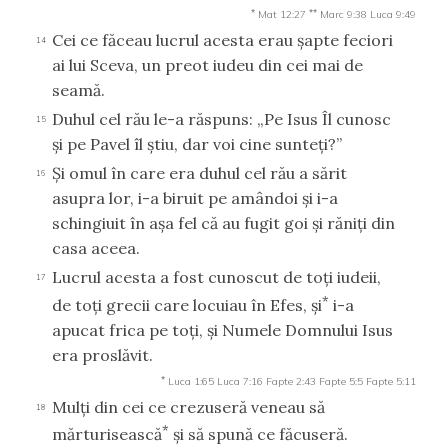
*
**
Mat 12:27
Marc 9:38
Luca 9:49
Cei ce făceau lucrul acesta erau şapte feciori
14
ai lui Sceva, un preot iudeu din cei mai de
seamă.
Duhul cel rău le-a răspuns: „Pe Isus Îl cunosc
15
şi pe Pavel îl ştiu, dar voi cine sunteţi?”
Şi omul în care era duhul cel rău a sărit
16
asupra lor, i-a biruit pe amândoi şi i-a
schingiuit în aşa fel că au fugit goi şi răniţi din
casa aceea.
Lucrul acesta a fost cunoscut de toţi iudeii,
17
*
de toţi grecii care locuiau în Efes, şi
i-a
apucat frica pe toţi, şi Numele Domnului Isus
era proslăvit.
*
Luca 1:65
Luca 7:16
Fapte 2:43
Fapte 5:5
Fapte 5:11
Mulţi din cei ce crezuseră veneau să
18
*
mărturisească
şi să spună ce făcuseră.