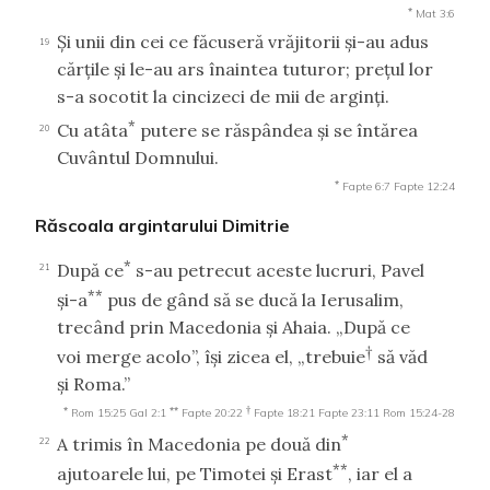
*
Mat 3:6
Şi unii din cei ce făcuseră vrăjitorii şi-au adus
19
cărţile şi le-au ars înaintea tuturor; preţul lor
s-a socotit la cincizeci de mii de arginţi.
*
Cu atâta
putere se răspândea şi se întărea
20
Cuvântul Domnului.
*
Fapte 6:7
Fapte 12:24
Răscoala argintarului Dimitrie
*
După ce
s-au petrecut aceste lucruri, Pavel
21
**
şi-a
pus de gând să se ducă la Ierusalim,
trecând prin Macedonia şi Ahaia. „După ce
†
voi merge acolo”, îşi zicea el, „trebuie
să văd
şi Roma.”
*
**
†
Rom 15:25
Gal 2:1
Fapte 20:22
Fapte 18:21
Fapte 23:11
Rom 15:24-28
*
A trimis în Macedonia pe două din
22
**
ajutoarele lui, pe Timotei şi Erast
, iar el a