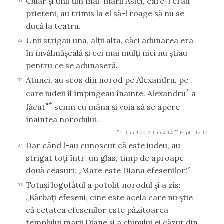
Chiar şi unii din mai-marii Asiei, care-i erau
31
prieteni, au trimis la el să-l roage să nu se
ducă la teatru.
Unii strigau una, alţii alta, căci adunarea era
32
în învălmăşeală şi cei mai mulţi nici nu ştiau
pentru ce se adunaseră.
Atunci, au scos din norod pe Alexandru, pe
33
*
care iudeii îl împingeau înainte. Alexandru
a
**
făcut
semn cu mâna şi voia să se apere
înaintea norodului.
*
**
1 Tim 1:20
2 Tim 4:14
Fapte 12:17
Dar când l-au cunoscut că este iudeu, au
34
strigat toţi într-un glas, timp de aproape
două ceasuri: „Mare este Diana efesenilor!”
Totuşi logofătul a potolit norodul şi a zis:
35
„Bărbaţi efeseni, cine este acela care nu ştie
că cetatea efesenilor este păzitoarea
templului marii Diane şi a chipului ei căzut din