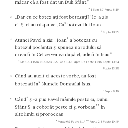
măcar că a fost dat un Duh Sfânt.”
*
1 Sam 3:7
Fapte 8:16
„Dar cu ce botez aţi fost botezaţi?” le-a zis
3
*
el. Şi ei au răspuns: „Cu
botezul lui Ioan.”
*
Fapte 18:25
*
Atunci Pavel a zis: „Ioan
a botezat cu
4
botezul pocăinţei şi spunea norodului să
creadă în Cel ce venea după el, adică în Isus.”
*
Mat 3:11
Ioan 1:15
Ioan 1:27
Ioan 1:30
Fapte 1:5
Fapte 11:16
Fapte 13:24
Fapte 13:25
Când au auzit ei aceste vorbe, au fost
5
*
botezaţi în
Numele Domnului Isus.
*
Fapte 8:16
*
Când
şi-a pus Pavel mâinile peste ei, Duhul
6
**
Sfânt S-a coborât peste ei şi vorbeau
în
alte limbi şi proroceau.
*
**
Fapte 6:6
Fapte 8:17
Fapte 2:4
Fapte 10:46