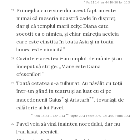
*
Ps 115:4
Isa 44:10-20
Ier 10:3
Primejdia care vine din acest fapt nu este
27
numai că meseria noastră cade în dispreţ,
dar şi că templul marii zeiţe Diana este
socotit ca o nimica, şi chiar măreţia aceleia
care este cinstită în toată Asia şi în toată
lumea este nimicită.”
Cuvintele acestea i-au umplut de mânie şi au
28
început să strige: „Mare este Diana
efesenilor!”
Toată cetatea s-a tulburat. Au năvălit cu toţii
29
într-un gând în teatru şi au luat cu ei pe
*
**
macedonenii Gaius
şi Aristarh
, tovarăşii de
călătorie ai lui Pavel.
*
**
Rom 16:23
1 Cor 1:14
Fapte 20:4
Fapte 27:2
Col 4:10
Filim 1:24
Pavel voia să vină înaintea norodului, dar nu
30
l-au lăsat ucenicii.