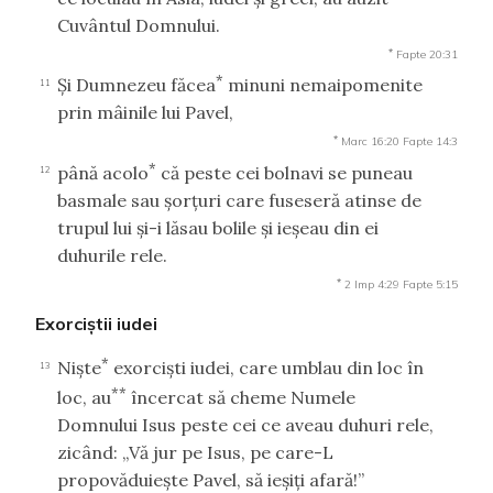
Cuvântul Domnului.
*
Fapte 20:31
*
Şi Dumnezeu făcea
minuni nemaipomenite
11
prin mâinile lui Pavel,
*
Marc 16:20
Fapte 14:3
*
până acolo
că peste cei bolnavi se puneau
12
basmale sau şorţuri care fuseseră atinse de
trupul lui şi-i lăsau bolile şi ieşeau din ei
duhurile rele.
*
2 Imp 4:29
Fapte 5:15
Exorciştii iudei
*
Nişte
exorcişti iudei, care umblau din loc în
13
**
loc, au
încercat să cheme Numele
Domnului Isus peste cei ce aveau duhuri rele,
zicând: „Vă jur pe Isus, pe care-L
propovăduieşte Pavel, să ieşiţi afară!”