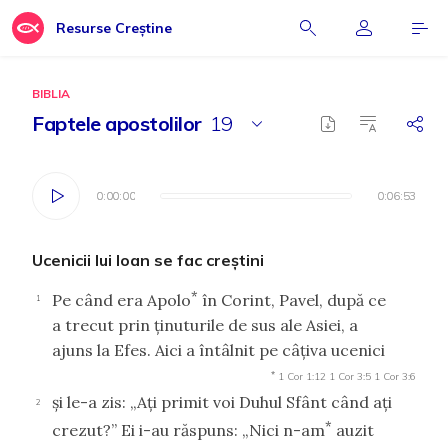
Resurse Creștine
BIBLIA
Faptele apostolilor
19
0:00:00
0:00:00
0:06:53
0:06:53
Ucenicii lui Ioan se fac creştini
*
Pe când era Apolo
în Corint, Pavel, după ce
1
a trecut prin ţinuturile de sus ale Asiei, a
ajuns la Efes. Aici a întâlnit pe câţiva ucenici
*
1 Cor 1:12
1 Cor 3:5
1 Cor 3:6
şi le-a zis: „Aţi primit voi Duhul Sfânt când aţi
2
*
crezut?” Ei i-au răspuns: „Nici n-am
auzit