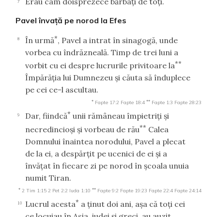
Erau cam doisprezece bărbaţi de toţi.
7
Pavel învaţă pe norod la Efes
*
În urmă
, Pavel a intrat în sinagogă, unde
8
vorbea cu îndrăzneală. Timp de trei luni a
**
vorbit cu ei despre lucrurile privitoare la
Împărăţia lui Dumnezeu şi căuta să înduplece
pe cei ce-l ascultau.
*
**
Fapte 17:2
Fapte 18:4
Fapte 1:3
Fapte 28:23
*
Dar, fiindcă
unii rămâneau împietriţi şi
9
**
necredincioşi şi vorbeau de rău
Calea
Domnului înaintea norodului, Pavel a plecat
de la ei, a despărţit pe ucenici de ei şi a
învăţat în fiecare zi pe norod în şcoala unuia
numit Tiran.
*
**
2 Tim 1:15
2 Pet 2:2
Iuda 1:10
Fapte 9:2
Fapte 19:23
Fapte 22:4
Fapte 24:14
*
Lucrul acesta
a ţinut doi ani, aşa că toţi cei
10
ce locuiau în Asia, iudei şi greci, au auzit