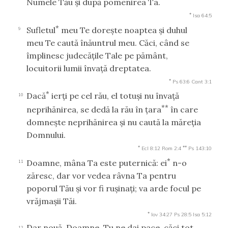
Numele Tău şi după pomenirea Ta.
*
Isa 64:5
*
Sufletul
meu Te doreşte noaptea şi duhul
9
meu Te caută înăuntrul meu. Căci, când se
împlinesc judecăţile Tale pe pământ,
locuitorii lumii învaţă dreptatea.
*
Ps 63:6
Cant 3:1
*
Dacă
ierţi pe cel rău, el totuşi nu învaţă
10
**
neprihănirea, se dedă la rău în ţara
în care
domneşte neprihănirea şi nu caută la măreţia
Domnului.
*
**
Ecl 8:12
Rom 2:4
Ps 143:10
*
Doamne, mâna Ta este puternică: ei
n-o
11
zăresc, dar vor vedea râvna Ta pentru
poporul Tău şi vor fi ruşinaţi; va arde focul pe
vrăjmaşii Tăi.
*
Iov 34:27
Ps 28:5
Isa 5:12
Dar nouă, Doamne, Tu ne dai pace, căci tot
12