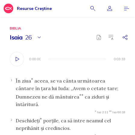
Resurse Creștine
BIBLIA
Isaia
26
0:00:00
0:00:00
0:03:33
0:03:33
*
În ziua
aceea, se va cânta următoarea
1
cântare în ţara lui Iuda: „Avem o cetate tare;
**
Dumnezeu ne dă mântuirea
ca ziduri şi
întăritură.
*
**
Isa 2:11
Isa 60:18
*
Deschideţi
porţile, ca să intre neamul cel
2
neprihănit şi credincios.
*