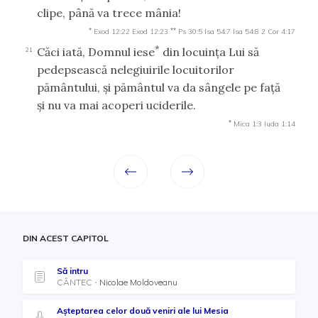
clipe, până va trece mânia!
*
**
Exod 12:22
Exod 12:23
Ps 30:5
Isa 54:7
Isa 54:8
2 Cor 4:17
*
Căci iată, Domnul iese
din locuinţa Lui să
21
pedepsească nelegiuirile locuitorilor
pământului, şi pământul va da sângele pe faţă
şi nu va mai acoperi uciderile.
*
Mica 1:3
Iuda 1:14
DIN ACEST CAPITOL
Să intru
CÂNTEC
Nicolae Moldoveanu
Așteptarea celor două veniri ale lui Mesia