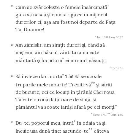
*
Cum se zvârcoleşte o femeie însărcinată
17
gata să nască şi cum strigă ea în mijlocul
durerilor ei, aşa am fost noi departe de Faţa
Ta, Doamne!
*
Isa 13:8
Ioan 16:21
Am zămislit, am simţit dureri şi, când să
18
naştem, am născut vânt: ţara nu este
*
mântuită şi locuitorii
ei nu sunt născuţi.
*
Ps 17:14
*
Să învieze dar morţii
Tăi! Să se scoale
19
**
trupurile mele moarte! Treziţi-vă
şi săriţi
de bucurie, cei ce locuiţi în ţărână! Căci roua
Ta este o rouă dătătoare de viaţă, şi
pământul va scoate iarăşi afară pe cei morţi.”
*
**
Ezec 37:1
Dan 12:2
*
Du-te, poporul meu, intră
în odaia ta şi
20
**
încuie uşa după tine; ascunde-te
câteva