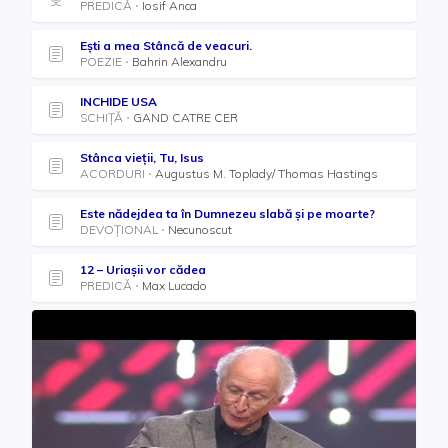
PREDICĂ
Iosif Anca
Ești a mea Stâncă de veacuri.
POEZIE
Bahrin Alexandru
INCHIDE USA
SCHIȚĂ
GAND CATRE CER
Stânca vieții, Tu, Isus
ACORDURI
Au­gus­tus M. Top­la­dy/ Thom­as Hast­ings
Este nădejdea ta în Dumnezeu slabă și pe moarte?
DEVOȚIONAL
Necunoscut
12 – Uriașii vor cădea
PREDICĂ
Max Lucado