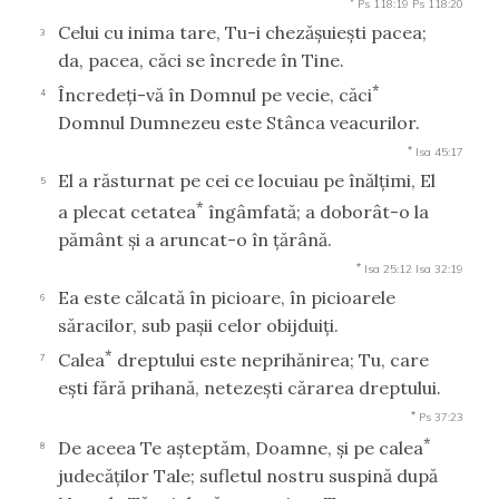
Ps 118:19
Ps 118:20
Celui cu inima tare, Tu-i chezăşuieşti pacea;
3
da, pacea, căci se încrede în Tine.
*
Încredeţi-vă în Domnul pe vecie, căci
4
Domnul Dumnezeu este Stânca veacurilor.
*
Isa 45:17
El a răsturnat pe cei ce locuiau pe înălţimi, El
5
*
a plecat cetatea
îngâmfată; a doborât-o la
pământ şi a aruncat-o în ţărână.
*
Isa 25:12
Isa 32:19
Ea este călcată în picioare, în picioarele
6
săracilor, sub paşii celor obijduiţi.
*
Calea
dreptului este neprihănirea; Tu, care
7
eşti fără prihană, netezeşti cărarea dreptului.
*
Ps 37:23
*
De aceea Te aşteptăm, Doamne, şi pe calea
8
judecăţilor Tale; sufletul nostru suspină după