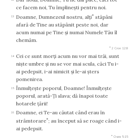
ce facem noi, Tu împlineşti pentru noi.
*
Doamne, Dumnezeul nostru, alţi
stăpâni
13
afară de Tine au stăpânit peste noi, dar
acum numai pe Tine şi numai Numele Tău îl
chemăm.
*
2 Cron 12:8
Cei ce sunt morţi acum nu vor mai trăi, sunt
14
nişte umbre şi nu se vor mai scula, căci Tu i-
ai pedepsit, i-ai nimicit şi le-ai şters
pomenirea.
Înmulţeşte poporul, Doamne! Înmulţeşte
15
poporul, arată-Ţi slava; dă înapoi toate
hotarele ţării!
Doamne, ei Te-au căutat când erau în
16
*
strâmtorare
; au început să se roage când i-
ai pedepsit.
*
Osea 5:15