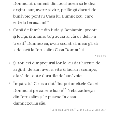
Domnului, oamenii din locul acela să le dea
argint, aur, avere şi vite, pe lângă daruri de
bunăvoie pentru Casa lui Dumnezeu, care
este la Ierusalim!’”
Capii de familie din Iuda şi Beniamin, preoţii
5
şi leviţii, şi anume toţi aceia al căror duh l-a
*
trezit
Dumnezeu, s-au sculat să meargă să
zidească la Ierusalim Casa Domnului.
*
Fil 2:13
Şi toţi cei dimprejurul lor le-au dat lucruri de
6
argint, de aur, avere, vite şi lucruri scumpe,
afară de toate darurile de bunăvoie.
*
Împăratul Cirus a dat
înapoi uneltele Casei
7
**
Domnului pe care le luase
Nebucadneţar
din Ierusalim şi le pusese în casa
dumnezeului său.
*
**
Ezra 5:14
Ezra 6:5
2 Imp 24:13
2 Cron 36:7