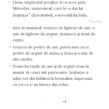
Cirus, împăratul perşilor, le-a scos prin
8
Mitredat, vistiernicul, care le-a dat lui
*
Şeşbaţar
(Zorobabel), voievodul lui Iuda.
*
Ezra 5:14
Iată-le numărul: treizeci de lighene de aur, o
9
mie de lighene de argint, douăzeci şi nouă de
cuţite,
treizeci de potire de aur, patru sute zece
10
potire de argint de mâna a doua şi o mie de
alte unelte.
Toate lucrurile de aur şi de argint erau în
11
număr de cinci mii patru sute. Şeşbaţar a
adus tot din Babilon la Ierusalim, împreună
cu cei ce s-au întors din robie.