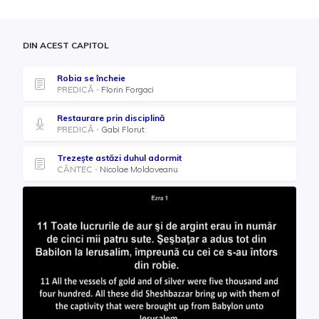
DIN ACEST CAPITOL
Robia se încheie
PREDICĂ
Florin Forgaci
Restaurare prin disciplină
PREDICĂ
Gabi Florut
Trezește astăzi duhul adormit
CÂNTEC
Nicolae Moldoveanu