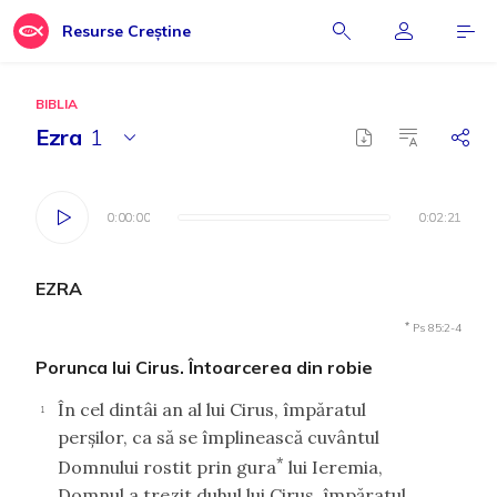
Resurse Creștine
BIBLIA
Ezra
1
0:00:00
0:00:00
0:02:21
0:02:21
EZRA
*
Ps 85:2-4
Porunca lui Cirus. Întoarcerea din robie
În cel dintâi an al lui Cirus, împăratul
1
perşilor, ca să se împlinească cuvântul
*
Domnului rostit prin gura
lui Ieremia,
Domnul a trezit duhul lui Cirus, împăratul