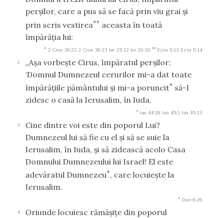
perşilor, care a pus să se facă prin viu grai şi
**
prin scris vestirea
aceasta în toată
împărăţia lui:
*
**
2 Cron 36:22
2 Cron 36:23
Ier 25:12
Ier 29:10
Ezra 5:13
Ezra 5:14
„Aşa vorbeşte Cirus, împăratul perşilor:
2
‘Domnul Dumnezeul cerurilor mi-a dat toate
*
împărăţiile pământului şi mi-a poruncit
să-I
zidesc o casă la Ierusalim, în Iuda.
*
Isa 44:28
Isa 45:1
Isa 45:13
Cine dintre voi este din poporul Lui?
3
Dumnezeul lui să fie cu el şi să se suie la
Ierusalim, în Iuda, şi să zidească acolo Casa
Domnului Dumnezeului lui Israel! El este
*
adevăratul Dumnezeu
, care locuieşte la
Ierusalim.
*
Dan 6:26
Oriunde locuiesc rămăşiţe din poporul
4