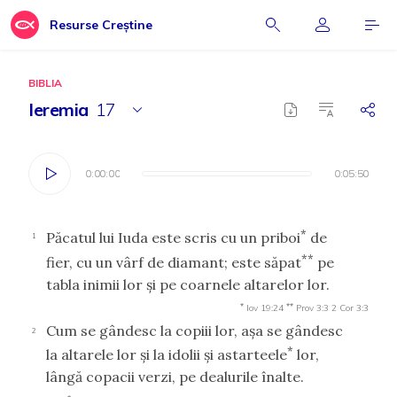
Resurse Creștine
BIBLIA
Ieremia
17
0:00:00
0:00:00
0:05:50
0:05:50
*
Păcatul lui Iuda este scris cu un priboi
de
1
**
fier, cu un vârf de diamant; este săpat
pe
tabla inimii lor şi pe coarnele altarelor lor.
*
**
Iov 19:24
Prov 3:3
2 Cor 3:3
Cum se gândesc la copiii lor, aşa se gândesc
2
*
la altarele lor şi la idolii şi astarteele
lor,
lângă copacii verzi, pe dealurile înalte.
*