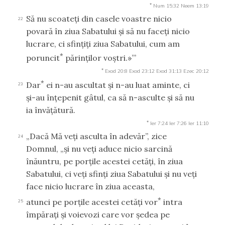
*
Num 15:32
Neem 13:19
Să nu scoateţi din casele voastre nicio
22
povară în ziua Sabatului şi să nu faceţi nicio
lucrare, ci sfinţiţi ziua Sabatului, cum am
*
poruncit
părinţilor voştri.»’”
*
Exod 20:8
Exod 23:12
Exod 31:13
Ezec 20:12
*
Dar
ei n-au ascultat şi n-au luat aminte, ci
23
şi-au înţepenit gâtul, ca să n-asculte şi să nu
ia învăţătură.
*
Ier 7:24
Ier 7:26
Ier 11:10
„Dacă Mă veţi asculta în adevăr”, zice
24
Domnul, „şi nu veţi aduce nicio sarcină
înăuntru, pe porţile acestei cetăţi, în ziua
Sabatului, ci veţi sfinţi ziua Sabatului şi nu veţi
face nicio lucrare în ziua aceasta,
*
atunci pe porţile acestei cetăţi vor
intra
25
împăraţi şi voievozi care vor şedea pe