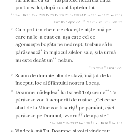
purtarea lui, după rodul faptelor lui.
*
1 Sam 16:7
1 Cron 28:9
Ps 7:9
Ps 139:23
Ps 139:24
Prov 17:3
Ier 11:20
Ier 20:12
**
Rom 8:27
Apoc 2:23
Ps 62:12
Ier 32:19
Rom 2:6
Ca o potârniche care cloceşte nişte ouă pe
11
care nu le-a ouat ea, aşa este cel ce
agoniseşte bogăţii pe nedrept; trebuie să le
*
părăsească
în mijlocul zilelor sale, şi la urmă
**
nu este decât un
nebun.”
*
**
Ps 55:23
Luca 12:20
Scaun de domnie plin de slavă, înălţat de la
12
început, loc al Sfântului nostru Locaş,
*
**
Doamne, nădejdea
lui Israel! Toţi cei ce
Te
13
părăsesc vor fi acoperiţi de ruşine. „Cei ce se
†
abat de la Mine vor fi scrişi
pe pământ, căci
††
părăsesc pe Domnul, izvorul
de apă vie.”
*
**
†
††
Ier 14:8
Ps 73:27
Isa 1:28
Luca 10:20
Ier 2:13
Vindecă-mă Tu, Doamne, şi voi fi vindecat;
14