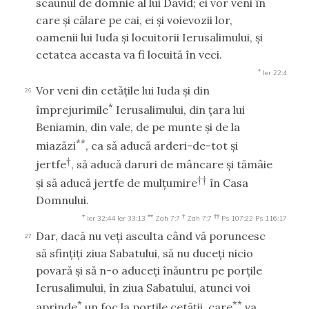
scaunul de domnie al lui David; ei vor veni în
care şi călare pe cai, ei şi voievozii lor,
oamenii lui Iuda şi locuitorii Ierusalimului, şi
cetatea aceasta va fi locuită în veci.
*
Ier 22:4
Vor veni din cetăţile lui Iuda şi din
26
*
împrejurimile
Ierusalimului, din ţara lui
Beniamin, din vale, de pe munte şi de la
**
miazăzi
, ca să aducă arderi-de-tot şi
†
jertfe
, să aducă daruri de mâncare şi tămâie
††
şi să aducă jertfe de mulţumire
în Casa
Domnului.
*
**
†
††
Ier 32:44
Ier 33:13
Zah 7:7
Zah 7:7
Ps 107:22
Ps 116:17
Dar, dacă nu veţi asculta când vă poruncesc
27
să sfinţiţi ziua Sabatului, să nu duceţi nicio
povară şi să n-o aduceţi înăuntru pe porţile
Ierusalimului, în ziua Sabatului, atunci voi
*
**
aprinde
un foc la porţile cetăţii, care
va