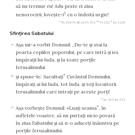
să nu tremur eu! Adu peste ei ziua
†
nenorocirii, loveşte-i
cu o îndoită urgie!
*
**
†
Ps 35:4
Ps 40:14
Ps 70:2
Ps 25:2
Ier 11:20
Sfinţirea Sabatului
Aşa mi-a vorbit Domnul: „Du-te şi stai la
19
poarta copiilor poporului, pe care intră şi ies
împăraţii lui Iuda, şi la toate porţile
Ierusalimului
*
şi spune-le: ‘Ascultaţi
Cuvântul Domnului,
20
împăraţi ai lui Iuda, tot Iuda, şi toţi locuitorii
Ierusalimului care intraţi pe aceste porţi!
*
Ier 19:3
Ier 22:2
*
Aşa vorbeşte Domnul: «Luaţi seama
, în
21
sufletele voastre, să nu purtaţi nicio povară
în ziua Sabatului şi să n-o aduceţi înăuntru pe
porţile Ierusalimului.