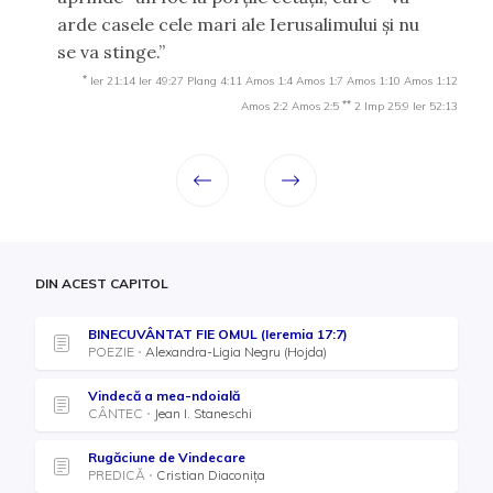
arde casele cele mari ale Ierusalimului şi nu
se va stinge.”
*
Ier 21:14
Ier 49:27
Plang 4:11
Amos 1:4
Amos 1:7
Amos 1:10
Amos 1:12
**
Amos 2:2
Amos 2:5
2 Imp 25:9
Ier 52:13
DIN ACEST CAPITOL
BINECUVÂNTAT FIE OMUL (Ieremia 17:7)
POEZIE
Alexandra-Ligia Negru (Hojda)
Vindecă a mea-ndoială
CÂNTEC
Jean I. Staneschi
Rugăciune de Vindecare
PREDICĂ
Cristian Diaconița