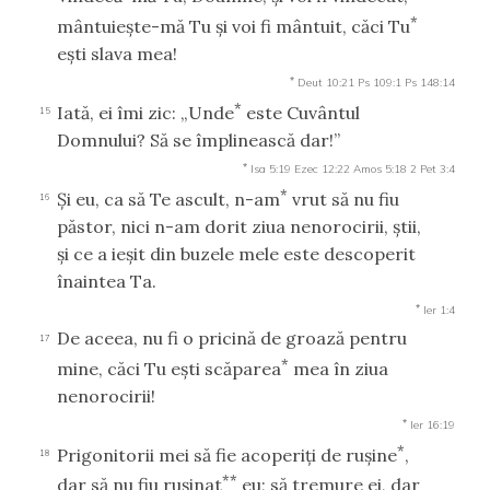
*
mântuieşte-mă Tu şi voi fi mântuit, căci Tu
eşti slava mea!
*
Deut 10:21
Ps 109:1
Ps 148:14
*
Iată, ei îmi zic: „Unde
este Cuvântul
15
Domnului? Să se împlinească dar!”
*
Isa 5:19
Ezec 12:22
Amos 5:18
2 Pet 3:4
*
Şi eu, ca să Te ascult, n-am
vrut să nu fiu
16
păstor, nici n-am dorit ziua nenorocirii, ştii,
şi ce a ieşit din buzele mele este descoperit
înaintea Ta.
*
Ier 1:4
De aceea, nu fi o pricină de groază pentru
17
*
mine, căci Tu eşti scăparea
mea în ziua
nenorocirii!
*
Ier 16:19
*
Prigonitorii mei să fie acoperiţi de ruşine
,
18
**
dar să nu fiu ruşinat
eu; să tremure ei, dar