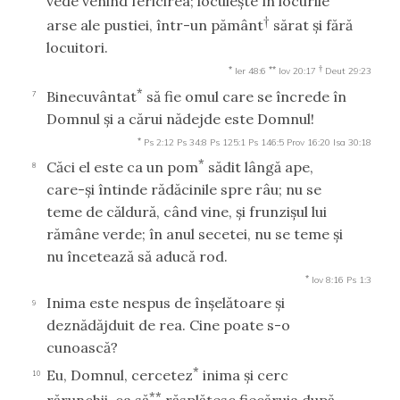
vede venind fericirea; locuieşte în locurile
†
arse ale pustiei, într-un pământ
sărat şi fără
locuitori.
*
**
†
Ier 48:6
Iov 20:17
Deut 29:23
*
Binecuvântat
să fie omul care se încrede în
7
Domnul şi a cărui nădejde este Domnul!
*
Ps 2:12
Ps 34:8
Ps 125:1
Ps 146:5
Prov 16:20
Isa 30:18
*
Căci el este ca un pom
sădit lângă ape,
8
care-şi întinde rădăcinile spre râu; nu se
teme de căldură, când vine, şi frunzişul lui
rămâne verde; în anul secetei, nu se teme şi
nu încetează să aducă rod.
*
Iov 8:16
Ps 1:3
Inima este nespus de înşelătoare şi
9
deznădăjduit de rea. Cine poate s-o
cunoască?
*
Eu, Domnul, cercetez
inima şi cerc
10
**
rărunchii, ca să
răsplătesc fiecăruia după