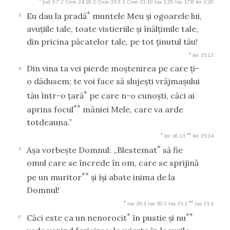
Jud 3:7
2 Cron 24:18
2 Cron 33:3
2 Cron 33:19
Isa 1:29
Isa 17:8
Ier 2:20
*
Eu dau la pradă
muntele Meu şi ogoarele lui,
3
avuţiile tale, toate vistieriile şi înălţimile tale,
din pricina păcatelor tale, pe tot ţinutul tău!
*
Ier 15:13
Din vina ta vei pierde moştenirea pe care ţi-
4
o dădusem; te voi face să slujeşti vrăjmaşului
*
tău într-o ţară
pe care n-o cunoşti, căci ai
**
aprins focul
mâniei Mele, care va arde
totdeauna.”
*
**
Ier 16:13
Ier 15:14
*
Aşa vorbeşte Domnul: „Blestemat
să fie
5
omul care se încrede în om, care se sprijină
**
pe un muritor
şi îşi abate inima de la
Domnul!
*
**
Isa 30:1
Isa 30:2
Isa 31:1
Isa 31:3
*
**
Căci este ca un nenorocit
în pustie şi nu
6