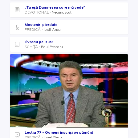
„Tu ești Dumnezeu care mă vede"
DEVOȚIONAL
Necunoscut
Mosteniri pierdute
PREDICĂ
Iosif Anca
Il vreau pe Isus!
SCHIȚĂ
Raul Pescaru
Lecția 77 - Oameni înscrişi pe pământ
PREDICĂ
Ionel Plesa