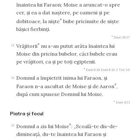
înaintea lui Faraon; Moise a aruncat-o spre
cer, şi ea a dat naştere, pe oameni şi pe
*
dobitoace, la nişte
bube pricinuite de nişte
băşici fierbinţi.
*
Deut 28:27
*
Vrăjitorii
nu s-au putut arăta înaintea lui
11
Moise din pricina bubelor, căci bubele erau
pe vrăjitori, ca şi pe toţi egiptenii.
*
Exod 8:18
Exod 8:19
2 Tim 3:9
Domnul a împietrit inima lui Faraon, şi
12
*
Faraon n-a ascultat de Moise şi de Aaron
,
după cum spusese Domnul lui Moise.
*
Exod 4:21
Piatra şi focul
*
Domnul a zis lui Moise
: „Scoală-te dis-de-
13
dimineaţă, du-te înaintea lui Faraon şi