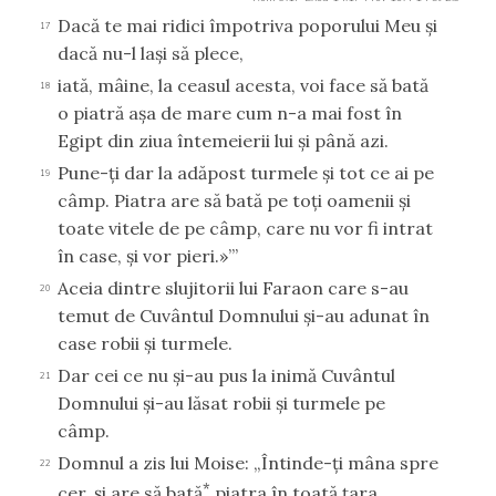
Dacă te mai ridici împotriva poporului Meu şi
17
dacă nu-l laşi să plece,
iată, mâine, la ceasul acesta, voi face să bată
18
o piatră aşa de mare cum n-a mai fost în
Egipt din ziua întemeierii lui şi până azi.
Pune-ţi dar la adăpost turmele şi tot ce ai pe
19
câmp. Piatra are să bată pe toţi oamenii şi
toate vitele de pe câmp, care nu vor fi intrat
în case, şi vor pieri.»’”
Aceia dintre slujitorii lui Faraon care s-au
20
temut de Cuvântul Domnului şi-au adunat în
case robii şi turmele.
Dar cei ce nu şi-au pus la inimă Cuvântul
21
Domnului şi-au lăsat robii şi turmele pe
câmp.
Domnul a zis lui Moise: „Întinde-ţi mâna spre
22
*
cer, şi are să bată
piatra în toată ţara