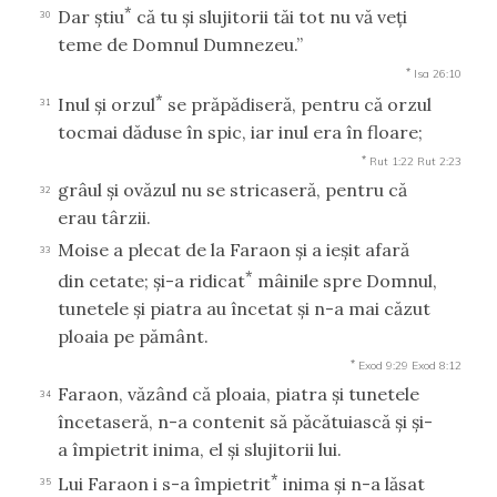
*
Dar ştiu
că tu şi slujitorii tăi tot nu vă veţi
30
teme de Domnul Dumnezeu.”
*
Isa 26:10
*
Inul şi orzul
se prăpădiseră, pentru că orzul
31
tocmai dăduse în spic, iar inul era în floare;
*
Rut 1:22
Rut 2:23
grâul şi ovăzul nu se stricaseră, pentru că
32
erau târzii.
Moise a plecat de la Faraon şi a ieşit afară
33
*
din cetate; şi-a ridicat
mâinile spre Domnul,
tunetele şi piatra au încetat şi n-a mai căzut
ploaia pe pământ.
*
Exod 9:29
Exod 8:12
Faraon, văzând că ploaia, piatra şi tunetele
34
încetaseră, n-a contenit să păcătuiască şi şi-
a împietrit inima, el şi slujitorii lui.
*
Lui Faraon i s-a împietrit
inima şi n-a lăsat
35