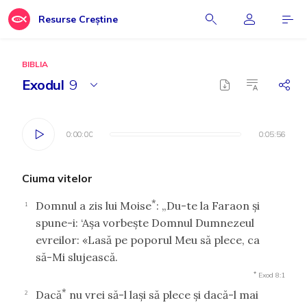
Resurse Creștine
BIBLIA
Exodul
9
0:00:00
0:00:00
0:05:56
0:05:56
Ciuma vitelor
*
Domnul a zis lui Moise
: „Du-te la Faraon şi
1
spune-i: ‘Aşa vorbeşte Domnul Dumnezeul
evreilor: «Lasă pe poporul Meu să plece, ca
să-Mi slujească.
*
Exod 8:1
*
Dacă
nu vrei să-l laşi să plece şi dacă-l mai
2