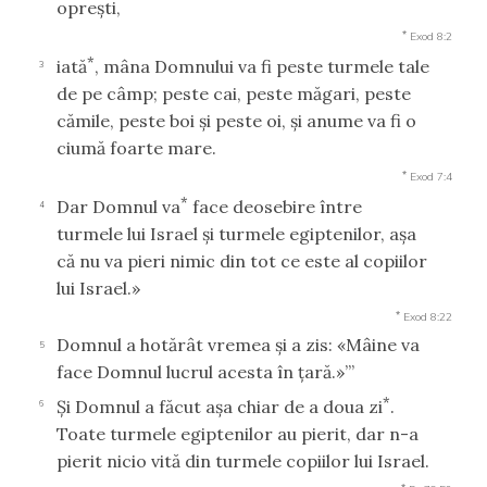
opreşti,
*
Exod 8:2
*
iată
, mâna Domnului va fi peste turmele tale
3
de pe câmp; peste cai, peste măgari, peste
cămile, peste boi şi peste oi, şi anume va fi o
ciumă foarte mare.
*
Exod 7:4
*
Dar Domnul va
face deosebire între
4
turmele lui Israel şi turmele egiptenilor, aşa
că nu va pieri nimic din tot ce este al copiilor
lui Israel.»
*
Exod 8:22
Domnul a hotărât vremea şi a zis: «Mâine va
5
face Domnul lucrul acesta în ţară.»’”
*
Şi Domnul a făcut aşa chiar de a doua zi
.
6
Toate turmele egiptenilor au pierit, dar n-a
pierit nicio vită din turmele copiilor lui Israel.
*