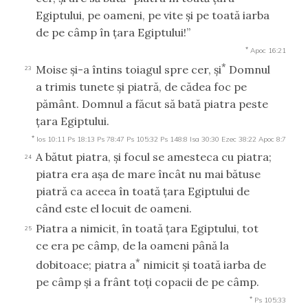
Egiptului, pe oameni, pe vite şi pe toată iarba
de pe câmp în ţara Egiptului!”
*
Apoc 16:21
*
Moise şi-a întins toiagul spre cer, şi
Domnul
23
a trimis tunete şi piatră, de cădea foc pe
pământ. Domnul a făcut să bată piatra peste
ţara Egiptului.
*
Ios 10:11
Ps 18:13
Ps 78:47
Ps 105:32
Ps 148:8
Isa 30:30
Ezec 38:22
Apoc 8:7
A bătut piatra, şi focul se amesteca cu piatra;
24
piatra era aşa de mare încât nu mai bătuse
piatră ca aceea în toată ţara Egiptului de
când este el locuit de oameni.
Piatra a nimicit, în toată ţara Egiptului, tot
25
ce era pe câmp, de la oameni până la
*
dobitoace; piatra a
nimicit şi toată iarba de
pe câmp şi a frânt toţi copacii de pe câmp.
*
Ps 105:33