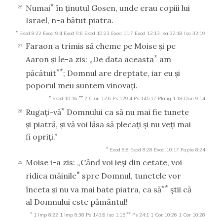
*
Numai
în ţinutul Gosen, unde erau copiii lui
26
Israel, n-a bătut piatra.
*
Exod 8:22
Exod 9:4
Exod 9:6
Exod 10:23
Exod 11:7
Exod 12:13
Isa 32:18
Isa 32:19
Faraon a trimis să cheme pe Moise şi pe
27
*
Aaron şi le-a zis: „De data aceasta
am
**
păcătuit
; Domnul are dreptate, iar eu şi
poporul meu suntem vinovaţi.
*
**
Exod 10:16
2 Cron 12:6
Ps 129:4
Ps 145:17
Plang 1:18
Dan 9:14
*
Rugaţi-vă
Domnului ca să nu mai fie tunete
28
şi piatră, şi vă voi lăsa să plecaţi şi nu veţi mai
fi opriţi.”
*
Exod 8:8
Exod 8:28
Exod 10:17
Fapte 8:24
Moise i-a zis: „Când voi ieşi din cetate, voi
29
*
ridica mâinile
spre Domnul, tunetele vor
**
înceta şi nu va mai bate piatra, ca să
ştii că
al Domnului este pământul!
*
**
1 Imp 8:22
1 Imp 8:38
Ps 143:6
Isa 1:15
Ps 24:1
1 Cor 10:26
1 Cor 10:28