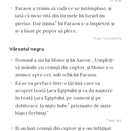
Ps 78:50
Faraon a trimis să vadă ce se întâmplase, şi
7
iată că nicio vită din turmele lui Israel nu
*
pierise. Dar inima
lui Faraon s-a împietrit şi
n-a lăsat pe popor să plece.
*
Exod 7:14
Exod 8:32
Vărsatul negru
Domnul a zis lui Moise şi lui Aaron: „Umpleţi-
8
vă mâinile cu cenuşă din cuptor, şi Moise s-o
arunce spre cer, sub ochii lui Faraon.
Ea se va preface într-o ţărână care va
9
acoperi toată ţara Egiptului şi va da naştere
în toată ţara Egiptului, pe oameni şi pe
*
dobitoace, la nişte bube
pricinuite de nişte
băşici fierbinţi.”
*
Apoc 16:2
Ei au luat cenuşă din cuptor şi s-au înfăţişat
10