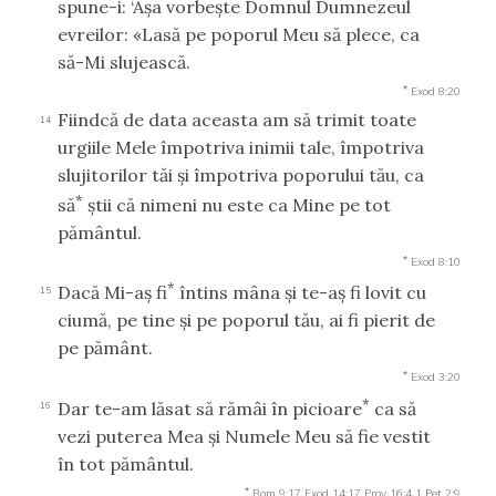
spune-i: ‘Aşa vorbeşte Domnul Dumnezeul
evreilor: «Lasă pe poporul Meu să plece, ca
să-Mi slujească.
*
Exod 8:20
Fiindcă de data aceasta am să trimit toate
14
urgiile Mele împotriva inimii tale, împotriva
slujitorilor tăi şi împotriva poporului tău, ca
*
să
ştii că nimeni nu este ca Mine pe tot
pământul.
*
Exod 8:10
*
Dacă Mi-aş fi
întins mâna şi te-aş fi lovit cu
15
ciumă, pe tine şi pe poporul tău, ai fi pierit de
pe pământ.
*
Exod 3:20
*
Dar te-am lăsat să rămâi în picioare
ca să
16
vezi puterea Mea şi Numele Meu să fie vestit
în tot pământul.
*
Rom 9:17
Exod 14:17
Prov 16:4
1 Pet 2:9