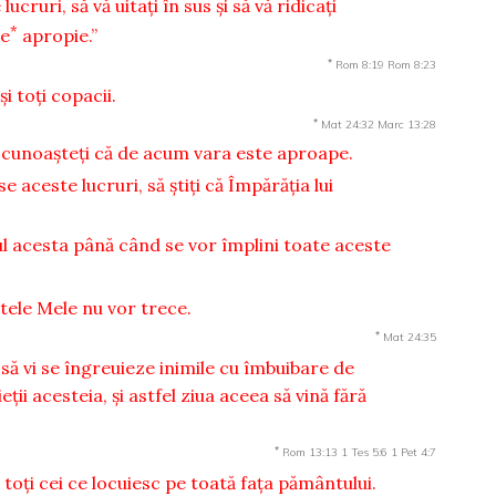
ruri, să vă uitaţi în sus şi să vă ridicaţi
*
se
apropie.”
*
Rom 8:19
Rom 8:23
i toţi copacii.
*
Mat 24:32
Marc 13:28
ri cunoaşteţi că de acum vara este aproape.
 aceste lucruri, să ştiţi că Împărăţia lui
l acesta până când se vor împlini toate aceste
tele Mele nu vor trece.
*
Mat 24:35
 să vi se îngreuieze inimile cu îmbuibare de
eţii acesteia, şi astfel ziua aceea să vină fără
*
Rom 13:13
1 Tes 5:6
1 Pet 4:7
 toţi cei ce locuiesc pe toată faţa pământului.