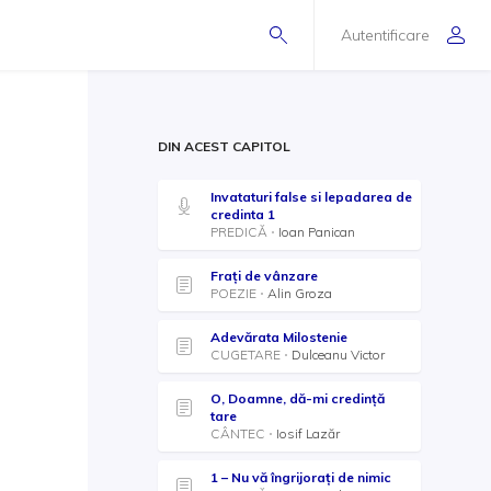
Autentificare
DIN ACEST CAPITOL
Invataturi false si lepadarea de
credinta 1
PREDICĂ
Ioan Panican
Frați de vânzare
POEZIE
Alin Groza
Adevărata Milostenie
CUGETARE
Dulceanu Victor
O, Doamne, dă-mi credință
tare
CÂNTEC
Iosif Lazăr
1 – Nu vă îngrijorați de nimic