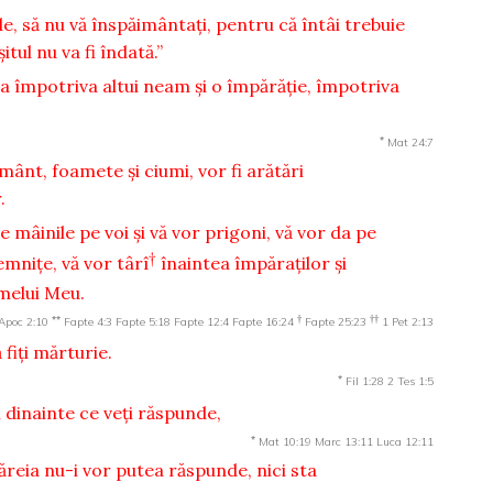
le, să nu vă înspăimântaţi, pentru că întâi trebuie
tul nu va fi îndată.”
a împotriva altui neam şi o împărăţie, împotriva
*
Mat 24:7
ânt, foamete şi ciumi, vor fi arătări
.
 mâinile pe voi şi vă vor prigoni, vă vor da pe
†
emniţe, vă vor târî
înaintea împăraţilor şi
melui Meu.
**
†
††
Apoc 2:10
Fapte 4:3
Fapte 5:18
Fapte 12:4
Fapte 16:24
Fapte 25:23
1 Pet 2:13
 fiţi mărturie.
*
Fil 1:28
2 Tes 1:5
i dinainte ce veţi răspunde,
*
Mat 10:19
Marc 13:11
Luca 12:11
căreia nu-i vor putea răspunde, nici sta