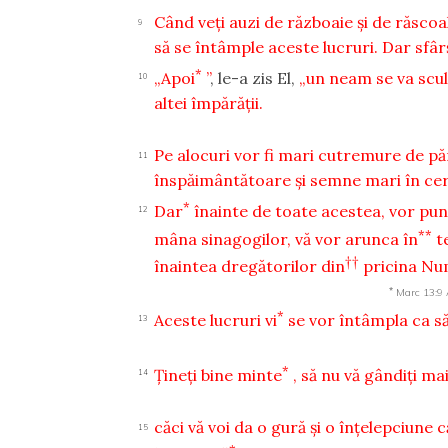
Când veţi auzi de războaie şi de răscoa
9
să se întâmple aceste lucruri. Dar sfârşi
*
„Apoi
”
, le-a zis El,
„un neam se va scul
10
altei împărăţii.
Pe alocuri vor fi mari cutremure de păm
11
înspăimântătoare şi semne mari în cer
*
Dar
înainte de toate acestea, vor pune
12
**
mâna sinagogilor, vă vor arunca în
t
††
înaintea dregătorilor din
pricina Nu
*
Marc 13:9
*
Aceste lucruri vi
se vor întâmpla ca să
13
*
Ţineţi bine minte
, să nu vă gândiţi ma
14
căci vă voi da o gură şi o înţelepciune 
15