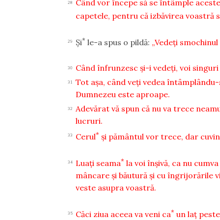
Când vor începe să se întâmple aceste luc
28
capetele, pentru că izbăvirea voastră 
*
Şi
le-a spus o pildă:
„Vedeţi smochinul ş
29
Când înfrunzesc şi-i vedeţi, voi singu
30
Tot aşa, când veţi vedea întâmplându-se
31
Dumnezeu este aproape.
Adevărat vă spun că nu va trece neamu
32
lucruri.
*
Cerul
şi pământul vor trece, dar cuvin
33
*
Luaţi seama
la voi înşivă, ca nu cumva
34
mâncare şi băutură şi cu îngrijorările vi
veste asupra voastră.
*
Căci ziua aceea va veni ca
un laţ peste
35