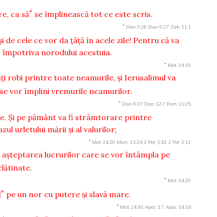
*
re, ca să
se împlinească tot ce este scris.
*
Dan 9:26
Dan 9:27
Zah 11:1
i de cele ce vor da ţâţă în acele zile! Pentru că va
, împotriva norodului acestuia.
*
Mat 24:19
aţi robi printre toate neamurile, şi Ierusalimul va
se vor împlini vremurile neamurilor.
*
Dan 9:27
Dan 12:7
Rom 11:25
ele. Şi pe pământ va fi strâmtorare printre
ul urletului mării şi al valurilor;
*
Mat 24:29
Marc 13:24
2 Pet 3:10
2 Pet 3:12
n aşteptarea lucrurilor care se vor întâmpla pe
clătinate.
*
Mat 24:29
*
d
pe un nor cu putere şi slavă mare.
*
Mat 24:30
Apoc 1:7
Apoc 14:14