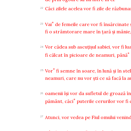
Căci zilele acelea vor fi zile de răzbuna
22
*
Vai
de femeile care vor fi însărcinate ş
23
fi o strâmtorare mare în ţară şi mânie
Vor cădea sub ascuţişul sabiei, vor fi lu
24
*
fi călcat în picioare de neamuri, până
*
Vor
fi semne în soare, în lună şi în st
25
neamuri, care nu vor şti ce să facă la auz
oamenii îşi vor da sufletul de groază î
26
*
pământ, căci
puterile cerurilor vor fi 
Atunci, vor vedea pe Fiul omului venin
27