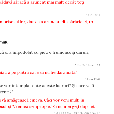
văduvă săracă a aruncat mai mult decât toţi
*
2 Cor 8:12
n prisosul lor, dar ea a aruncat, din sărăcia ei, tot
omului
ă era împodobit cu pietre frumoase şi daruri,
*
Mat 24:1
Marc 13:1
iatră pe piatră care să nu fie dărâmată.”
*
Luca 19:44
se vor întâmpla toate aceste lucruri? Şi care va fi
cruri?”
u vă amăgească cineva. Căci vor veni mulţi în
sul’ şi ‘Vremea se apropie.’ Să nu mergeţi după ei.
*
Mat 24:4
Marc 13:5
Efes 5:6
2 Tes 2:3