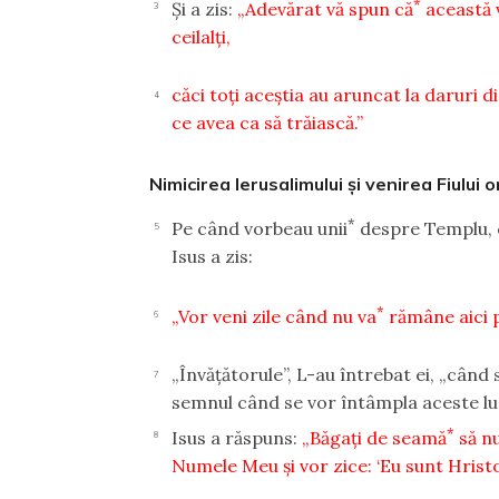
*
Şi a zis:
„Adevărat vă spun că
această 
3
ceilalţi,
căci toţi aceştia au aruncat la daruri di
4
ce avea ca să trăiască.”
Nimicirea Ierusalimului şi venirea Fiului 
*
Pe când vorbeau unii
despre Templu, c
5
Isus a zis:
*
„Vor veni zile când nu va
rămâne aici p
6
„Învăţătorule”, L-au întrebat ei, „când 
7
semnul când se vor întâmpla aceste lu
*
Isus a răspuns:
„Băgaţi de seamă
să n
8
Numele Meu şi vor zice: ‘Eu sunt Hristo