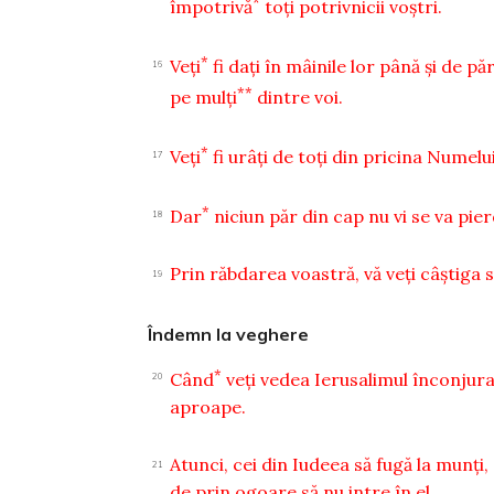
*
împotrivă
toţi potrivnicii voştri.
*
Veţi
fi daţi în mâinile lor până şi de păr
16
**
pe mulţi
dintre voi.
*
Veţi
fi urâţi de toţi din pricina Numelu
17
*
Dar
niciun păr din cap nu vi se va pier
18
Prin răbdarea voastră, vă veţi câştiga s
19
Îndemn la veghere
*
Când
veţi vedea Ierusalimul înconjurat 
20
aproape.
Atunci, cei din Iudeea să fugă la munţi, c
21
de prin ogoare să nu intre în el.