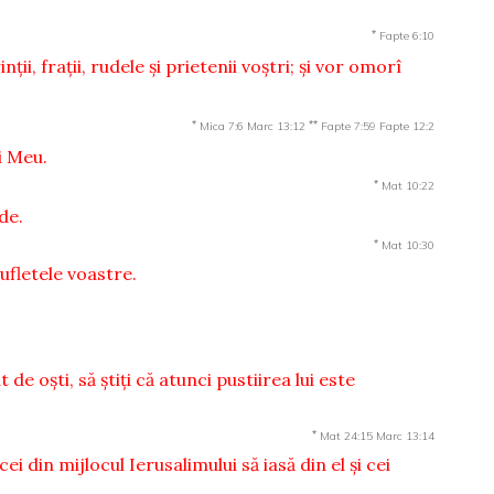
*
Fapte 6:10
inţii, fraţii, rudele şi prietenii voştri; şi vor omorî
*
**
Mica 7:6
Marc 13:12
Fapte 7:59
Fapte 12:2
i Meu.
*
Mat 10:22
de.
*
Mat 10:30
ufletele voastre.
de oşti, să ştiţi că atunci pustiirea lui este
*
Mat 24:15
Marc 13:14
ei din mijlocul Ierusalimului să iasă din el şi cei