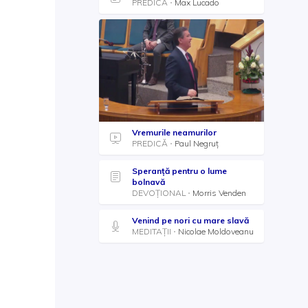
PREDICĂ
Max Lucado
Vremurile neamurilor
PREDICĂ
Paul Negruț
Speranță pentru o lume
bolnavă
DEVOȚIONAL
Morris Venden
Venind pe nori cu mare slavă
MEDITAȚII
Nicolae Moldoveanu