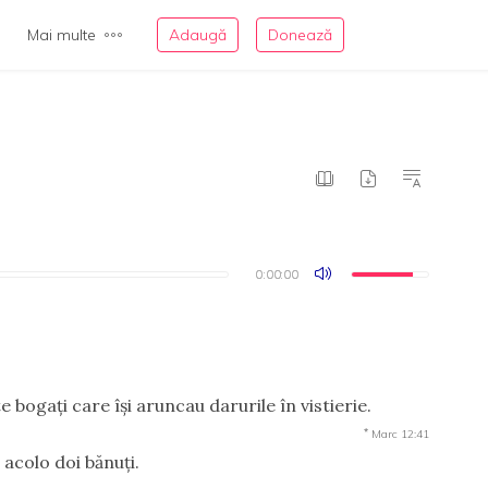
Mai multe
Adaugă
Donează
0:00:00
0:00:00
e bogaţi care îşi aruncau darurile în vistierie.
*
Marc 12:41
 acolo doi bănuţi.