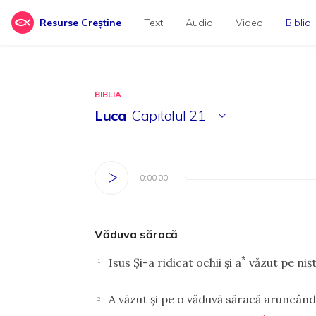
Resurse Creștine
Text
Audio
Video
Biblia
BIBLIA
Luca
Capitolul
21
0:00:00
0:00:00
Văduva săracă
*
Isus Şi-a ridicat ochii şi a
văzut pe nişt
1
A văzut şi pe o văduvă săracă aruncând
2