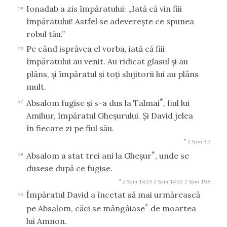
Ionadab a zis împăratului: „Iată că vin fiii
35
împăratului! Astfel se adevereşte ce spunea
robul tău.”
Pe când isprăvea el vorba, iată că fiii
36
împăratului au venit. Au ridicat glasul şi au
plâns, şi împăratul şi toţi slujitorii lui au plâns
mult.
*
Absalom fugise şi s-a dus la Talmai
, fiul lui
37
Amihur, împăratul Gheşurului. Şi David jelea
în fiecare zi pe fiul său.
*
2 Sam 3:3
*
Absalom a stat trei ani la Gheşur
, unde se
38
dusese după ce fugise.
*
2 Sam 14:23
2 Sam 14:32
2 Sam 15:8
Împăratul David a încetat să mai urmărească
39
*
pe Absalom, căci se mângâiase
de moartea
lui Amnon.