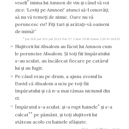
*
veseli
inima lui Amnon de vin şi când vă voi
zice: ‘Loviţi pe Amnon!’ atunci să-l omorâţi;
să nu vă temeţi de nimic. Oare nu vă
poruncesc eu? Fiţi tari şi arătaţi-vă oameni
de inimă!”
*
Jud 19:6
Jud 19:9
Jud 19:22
Rut 3:7
1 Sam 25:36
Estera 1:10
Ps 104:15
Slujitorii lui Absalom au făcut lui Amnon cum
29
le poruncise Absalom. Şi toţi fiii împăratului
s-au sculat, au încălecat fiecare pe catârul
lui şi au fugit.
Pe când erau pe drum, a ajuns zvonul la
30
David că Absalom a ucis pe toţi fiii
împăratului şi că n-a mai rămas niciunul din
ei.
*
Împăratul s-a sculat, şi-a rupt hainele
şi s-a
31
**
culcat
pe pământ, şi toţi slujitorii lui
stăteau acolo cu hainele sfâşiate.
*
**