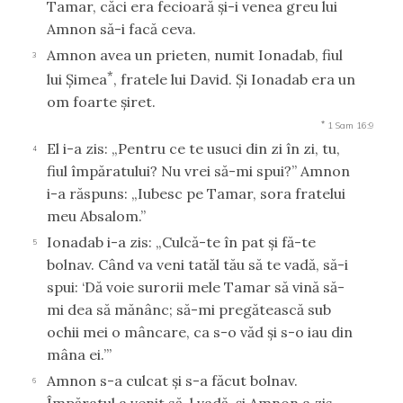
Tamar, căci era fecioară şi-i venea greu lui
Amnon să-i facă ceva.
Amnon avea un prieten, numit Ionadab, fiul
3
*
lui Şimea
, fratele lui David. Şi Ionadab era un
om foarte şiret.
*
1 Sam 16:9
El i-a zis: „Pentru ce te usuci din zi în zi, tu,
4
fiul împăratului? Nu vrei să-mi spui?” Amnon
i-a răspuns: „Iubesc pe Tamar, sora fratelui
meu Absalom.”
Ionadab i-a zis: „Culcă-te în pat şi fă-te
5
bolnav. Când va veni tatăl tău să te vadă, să-i
spui: ‘Dă voie surorii mele Tamar să vină să-
mi dea să mănânc; să-mi pregătească sub
ochii mei o mâncare, ca s-o văd şi s-o iau din
mâna ei.’”
Amnon s-a culcat şi s-a făcut bolnav.
6
Împăratul a venit să-l vadă, şi Amnon a zis