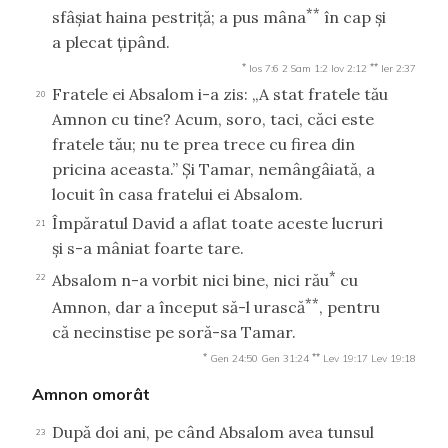
**
sfâşiat haina pestriţă; a pus mâna
în cap şi
a plecat ţipând.
*
**
Ios 7:6
2 Sam 1:2
Iov 2:12
Ier 2:37
Fratele ei Absalom i-a zis: „A stat fratele tău
20
Amnon cu tine? Acum, soro, taci, căci este
fratele tău; nu te prea trece cu firea din
pricina aceasta.” Şi Tamar, nemângâiată, a
locuit în casa fratelui ei Absalom.
Împăratul David a aflat toate aceste lucruri
21
şi s-a mâniat foarte tare.
*
Absalom n-a vorbit nici bine, nici rău
cu
22
**
Amnon, dar a început să-l urască
, pentru
că necinstise pe soră-sa Tamar.
*
**
Gen 24:50
Gen 31:24
Lev 19:17
Lev 19:18
Amnon omorât
După doi ani, pe când Absalom avea tunsul
23