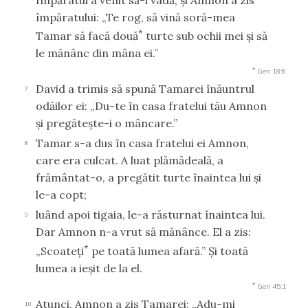
împăratului: „Te rog, să vină soră-mea
*
Tamar să facă două
turte sub ochii mei şi să
le mănânc din mâna ei.”
*
Gen 18:6
David a trimis să spună Tamarei înăuntrul
7
odăilor ei: „Du-te în casa fratelui tău Amnon
şi pregăteşte-i o mâncare.”
Tamar s-a dus în casa fratelui ei Amnon,
8
care era culcat. A luat plămădeală, a
frământat-o, a pregătit turte înaintea lui şi
le-a copt;
luând apoi tigaia, le-a răsturnat înaintea lui.
9
Dar Amnon n-a vrut să mănânce. El a zis:
*
„Scoateţi
pe toată lumea afară.” Şi toată
lumea a ieşit de la el.
*
Gen 45:1
Atunci, Amnon a zis Tamarei: „Adu-mi
10