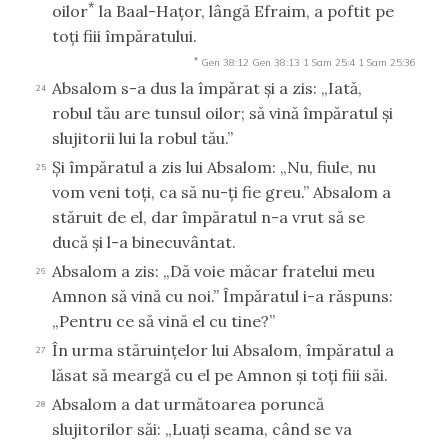
*
oilor
la Baal-Haţor, lângă Efraim, a poftit pe
toţi fiii împăratului.
*
Gen 38:12
Gen 38:13
1 Sam 25:4
1 Sam 25:36
Absalom s-a dus la împărat şi a zis: „Iată,
24
robul tău are tunsul oilor; să vină împăratul şi
slujitorii lui la robul tău.”
Şi împăratul a zis lui Absalom: „Nu, fiule, nu
25
vom veni toţi, ca să nu-ţi fie greu.” Absalom a
stăruit de el, dar împăratul n-a vrut să se
ducă şi l-a binecuvântat.
Absalom a zis: „Dă voie măcar fratelui meu
26
Amnon să vină cu noi.” Împăratul i-a răspuns:
„Pentru ce să vină el cu tine?”
În urma stăruinţelor lui Absalom, împăratul a
27
lăsat să meargă cu el pe Amnon şi toţi fiii săi.
Absalom a dat următoarea poruncă
28
slujitorilor săi: „Luaţi seama, când se va