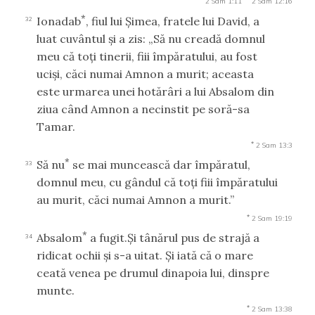
2 Sam 1:11
2 Sam 12:16
*
Ionadab
, fiul lui Şimea, fratele lui David, a
32
luat cuvântul şi a zis: „Să nu creadă domnul
meu că toţi tinerii, fiii împăratului, au fost
ucişi, căci numai Amnon a murit; aceasta
este urmarea unei hotărâri a lui Absalom din
ziua când Amnon a necinstit pe soră-sa
Tamar.
*
2 Sam 13:3
*
Să nu
se mai muncească dar împăratul,
33
domnul meu, cu gândul că toţi fiii împăratului
au murit, căci numai Amnon a murit.”
*
2 Sam 19:19
*
Absalom
a fugit.Şi tânărul pus de strajă a
34
ridicat ochii şi s-a uitat. Şi iată că o mare
ceată venea pe drumul dinapoia lui, dinspre
munte.
*
2 Sam 13:38