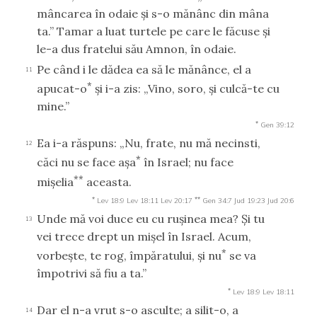
mâncarea în odaie şi s-o mănânc din mâna
ta.” Tamar a luat turtele pe care le făcuse şi
le-a dus fratelui său Amnon, în odaie.
Pe când i le dădea ea să le mănânce, el a
11
*
apucat-o
şi i-a zis: „Vino, soro, şi culcă-te cu
mine.”
*
Gen 39:12
Ea i-a răspuns: „Nu, frate, nu mă necinsti,
12
*
căci nu se face aşa
în Israel; nu face
**
mişelia
aceasta.
*
**
Lev 18:9
Lev 18:11
Lev 20:17
Gen 34:7
Jud 19:23
Jud 20:6
Unde mă voi duce eu cu ruşinea mea? Şi tu
13
vei trece drept un mişel în Israel. Acum,
*
vorbeşte, te rog, împăratului, şi nu
se va
împotrivi să fiu a ta.”
*
Lev 18:9
Lev 18:11
Dar el n-a vrut s-o asculte; a silit-o, a
14