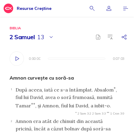
Resurse Creștine
BIBLIA
2 Samuel
13
0:00:00
0:00:00
0:07:03
0:07:03
Amnon curveşte cu soră-sa
*
După aceea, iată ce s-a întâmplat. Absalom
,
1
fiul lui David, avea o soră frumoasă, numită
**
Tamar
, şi Amnon, fiul lui David, a iubit-o.
*
**
2 Sam 3:2
2 Sam 3:3
1 Cron 3:9
Amnon era atât de chinuit din această
2
pricină, încât a căzut bolnav după soră-sa