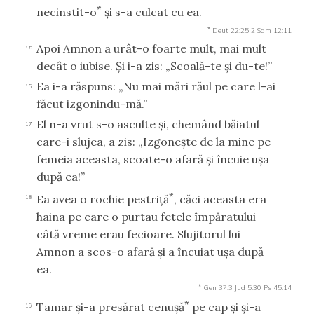
*
necinstit-o
şi s-a culcat cu ea.
*
Deut 22:25
2 Sam 12:11
Apoi Amnon a urât-o foarte mult, mai mult
15
decât o iubise. Şi i-a zis: „Scoală-te şi du-te!”
Ea i-a răspuns: „Nu mai mări răul pe care l-ai
16
făcut izgonindu-mă.”
El n-a vrut s-o asculte şi, chemând băiatul
17
care-i slujea, a zis: „Izgoneşte de la mine pe
femeia aceasta, scoate-o afară şi încuie uşa
după ea!”
*
Ea avea o rochie pestriţă
, căci aceasta era
18
haina pe care o purtau fetele împăratului
câtă vreme erau fecioare. Slujitorul lui
Amnon a scos-o afară şi a încuiat uşa după
ea.
*
Gen 37:3
Jud 5:30
Ps 45:14
*
Tamar şi-a presărat cenuşă
pe cap şi şi-a
19