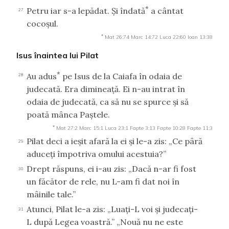
*
Petru iar s-a lepădat. Şi îndată
a cântat
27
cocoşul.
*
Mat 26:74
Marc 14:72
Luca 22:60
Ioan 13:38
Isus înaintea lui Pilat
*
Au adus
pe Isus de la Caiafa în odaia de
28
judecată. Era dimineaţă. Ei n-au intrat în
odaia de judecată, ca să nu se spurce şi să
poată mânca Paştele.
*
Mat 27:2
Marc 15:1
Luca 23:1
Fapte 3:13
Fapte 10:28
Fapte 11:3
Pilat deci a ieşit afară la ei şi le-a zis: „Ce pâră
29
aduceţi împotriva omului acestuia?”
Drept răspuns, ei i-au zis: „Dacă n-ar fi fost
30
un făcător de rele, nu L-am fi dat noi în
mâinile tale.”
Atunci, Pilat le-a zis: „Luaţi-L voi şi judecaţi-
31
L după Legea voastră.” „Nouă nu ne este