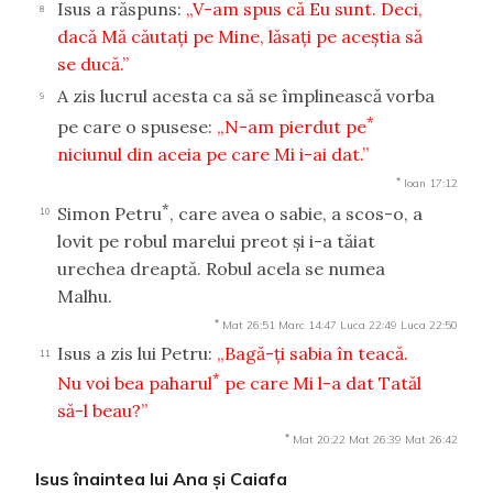
Isus a răspuns:
„V-am spus că Eu sunt. Deci,
8
dacă Mă căutaţi pe Mine, lăsaţi pe aceştia să
se ducă.”
A zis lucrul acesta ca să se împlinească vorba
9
*
pe care o spusese:
„N-am pierdut pe
niciunul din aceia pe care Mi i-ai dat.”
*
Ioan 17:12
*
Simon Petru
, care avea o sabie, a scos-o, a
10
lovit pe robul marelui preot şi i-a tăiat
urechea dreaptă. Robul acela se numea
Malhu.
*
Mat 26:51
Marc 14:47
Luca 22:49
Luca 22:50
Isus a zis lui Petru:
„Bagă-ţi sabia în teacă.
11
*
Nu voi bea paharul
pe care Mi l-a dat Tatăl
să-l beau?”
*
Mat 20:22
Mat 26:39
Mat 26:42
Isus înaintea lui Ana şi Caiafa