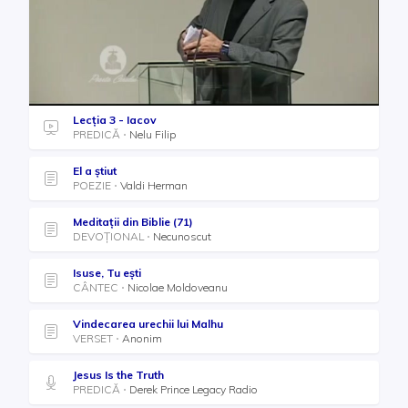
Lecția 3 - Iacov
PREDICĂ
Nelu Filip
El a știut
POEZIE
Valdi Herman
Meditații din Biblie (71)
DEVOȚIONAL
Necunoscut
Isuse, Tu eşti
CÂNTEC
Nicolae Moldoveanu
Vindecarea urechii lui Malhu
VERSET
Anonim
Jesus Is the Truth
PREDICĂ
Derek Prince Legacy Radio