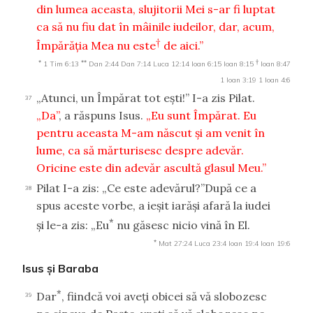
din lumea aceasta, slujitorii Mei s-ar fi luptat
ca să nu fiu dat în mâinile iudeilor, dar, acum,
†
Împărăţia Mea nu este
de aici.”
*
**
†
1 Tim 6:13
Dan 2:44
Dan 7:14
Luca 12:14
Ioan 6:15
Ioan 8:15
Ioan 8:47
1 Ioan 3:19
1 Ioan 4:6
„Atunci, un Împărat tot eşti!” I-a zis Pilat.
37
„Da”
, a răspuns Isus.
„Eu sunt Împărat. Eu
pentru aceasta M-am născut şi am venit în
lume, ca să mărturisesc despre adevăr.
Oricine este din adevăr ascultă glasul Meu.”
Pilat I-a zis: „Ce este adevărul?”După ce a
38
spus aceste vorbe, a ieşit iarăşi afară la iudei
*
şi le-a zis: „Eu
nu găsesc nicio vină în El.
*
Mat 27:24
Luca 23:4
Ioan 19:4
Ioan 19:6
Isus şi Baraba
*
Dar
, fiindcă voi aveţi obicei să vă slobozesc
39