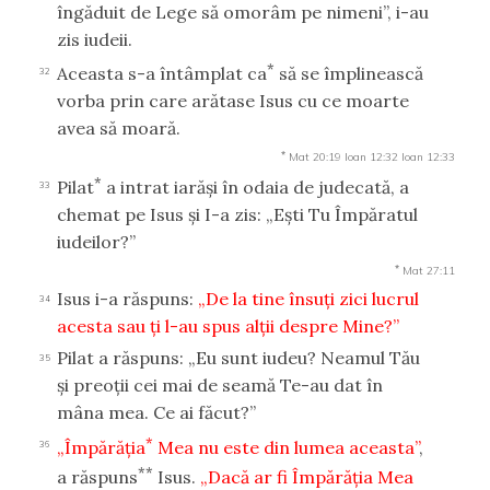
îngăduit de Lege să omorâm pe nimeni”, i-au
zis iudeii.
*
Aceasta s-a întâmplat ca
să se împlinească
32
vorba prin care arătase Isus cu ce moarte
avea să moară.
*
Mat 20:19
Ioan 12:32
Ioan 12:33
*
Pilat
a intrat iarăşi în odaia de judecată, a
33
chemat pe Isus şi I-a zis: „Eşti Tu Împăratul
iudeilor?”
*
Mat 27:11
Isus i-a răspuns:
„De la tine însuţi zici lucrul
34
acesta sau ţi l-au spus alţii despre Mine?”
Pilat a răspuns: „Eu sunt iudeu? Neamul Tău
35
şi preoţii cei mai de seamă Te-au dat în
mâna mea. Ce ai făcut?”
*
„Împărăţia
Mea nu este din lumea aceasta”
,
36
**
a răspuns
Isus.
„Dacă ar fi Împărăţia Mea