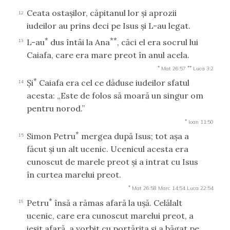
Ceata ostaşilor, căpitanul lor şi aprozii
12
iudeilor au prins deci pe Isus şi L-au legat.
*
**
L-au
dus întâi la Ana
, căci el era socrul lui
13
Caiafa, care era mare preot în anul acela.
*
**
Mat 26:57
Luca 3:2
*
Şi
Caiafa era cel ce dăduse iudeilor sfatul
14
acesta: „Este de folos să moară un singur om
pentru norod.”
*
Ioan 11:50
*
Simon Petru
mergea după Isus; tot aşa a
15
făcut şi un alt ucenic. Ucenicul acesta era
cunoscut de marele preot şi a intrat cu Isus
în curtea marelui preot.
*
Mat 26:58
Marc 14:54
Luca 22:54
*
Petru
însă a rămas afară la uşă. Celălalt
16
ucenic, care era cunoscut marelui preot, a
ieşit afară, a vorbit cu portăriţa şi a băgat pe