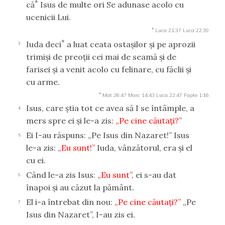
*
că
Isus de multe ori Se adunase acolo cu
ucenicii Lui.
*
Luca 21:37
Luca 22:39
*
Iuda deci
a luat ceata ostaşilor şi pe aprozii
3
trimişi de preoţii cei mai de seamă şi de
farisei şi a venit acolo cu felinare, cu făclii şi
cu arme.
*
Mat 26:47
Marc 14:43
Luca 22:47
Fapte 1:16
Isus, care ştia tot ce avea să I se întâmple, a
4
mers spre ei şi le-a zis:
„Pe cine căutaţi?”
Ei I-au răspuns: „Pe Isus din Nazaret!” Isus
5
le-a zis:
„Eu sunt!”
Iuda, vânzătorul, era şi el
cu ei.
Când le-a zis Isus:
„Eu sunt”
, ei s-au dat
6
înapoi şi au căzut la pământ.
El i-a întrebat din nou:
„Pe cine căutaţi?”
„Pe
7
Isus din Nazaret”, I-au zis ei.