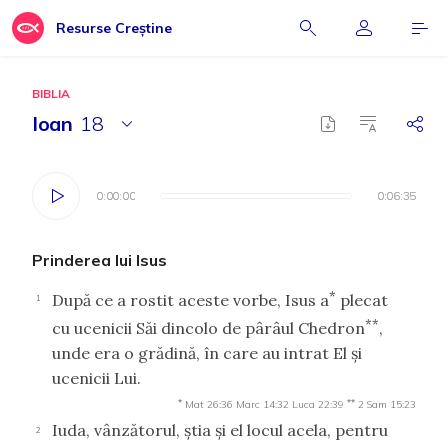
Resurse Creștine
BIBLIA
Ioan
18
0:00:00
0:00:00
0:06:35
0:06:35
Prinderea lui Isus
*
După ce a rostit aceste vorbe, Isus a
plecat
1
**
cu ucenicii Săi dincolo de pârâul Chedron
,
unde era o grădină, în care au intrat El şi
ucenicii Lui.
*
**
Mat 26:36
Marc 14:32
Luca 22:39
2 Sam 15:23
Iuda, vânzătorul, ştia şi el locul acela, pentru
2