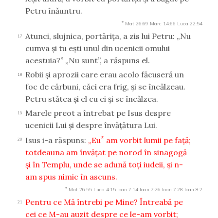
Petru înăuntru.
*
Mat 26:69
Marc 14:66
Luca 22:54
Atunci, slujnica, portăriţa, a zis lui Petru: „Nu
17
cumva şi tu eşti unul din ucenicii omului
acestuia?” „Nu sunt”, a răspuns el.
Robii şi aprozii care erau acolo făcuseră un
18
foc de cărbuni, căci era frig, şi se încălzeau.
Petru stătea şi el cu ei şi se încălzea.
Marele preot a întrebat pe Isus despre
19
ucenicii Lui şi despre învăţătura Lui.
*
Isus i-a răspuns:
„Eu
am vorbit lumii pe faţă;
20
totdeauna am învăţat pe norod în sinagogă
şi în Templu, unde se adună toţi iudeii, şi n-
am spus nimic în ascuns.
*
Mat 26:55
Luca 4:15
Ioan 7:14
Ioan 7:26
Ioan 7:28
Ioan 8:2
Pentru ce Mă întrebi pe Mine? Întreabă pe
21
cei ce M-au auzit despre ce le-am vorbit;