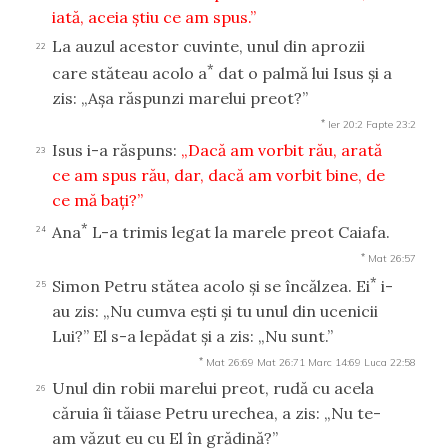
iată, aceia ştiu ce am spus.”
La auzul acestor cuvinte, unul din aprozii
22
*
care stăteau acolo a
dat o palmă lui Isus şi a
zis: „Aşa răspunzi marelui preot?”
*
Ier 20:2
Fapte 23:2
Isus i-a răspuns:
„Dacă am vorbit rău, arată
23
ce am spus rău, dar, dacă am vorbit bine, de
ce mă baţi?”
*
Ana
L-a trimis legat la marele preot Caiafa.
24
*
Mat 26:57
*
Simon Petru stătea acolo şi se încălzea. Ei
i-
25
au zis: „Nu cumva eşti şi tu unul din ucenicii
Lui?” El s-a lepădat şi a zis: „Nu sunt.”
*
Mat 26:69
Mat 26:71
Marc 14:69
Luca 22:58
Unul din robii marelui preot, rudă cu acela
26
căruia îi tăiase Petru urechea, a zis: „Nu te-
am văzut eu cu El în grădină?”