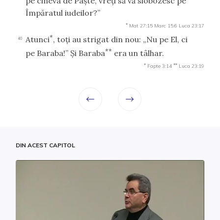
pe cineva de Paşte, vreţi să vă slobozesc pe
Împăratul iudeilor?”
*
Mat 27:15
Marc 15:6
Luca 23:17
*
Atunci
, toţi au strigat din nou: „Nu pe El, ci
40
**
pe Baraba!” Şi Baraba
era un tâlhar.
*
**
Fapte 3:14
Luca 23:19
DIN ACEST CAPITOL