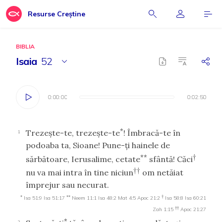
Resurse Creștine
BIBLIA
Isaia
52
0:00:00
0:00:00
0:02:50
0:02:50
*
Trezeşte-te, trezeşte-te
! Îmbracă-te în
1
podoaba ta, Sioane! Pune-ţi hainele de
**
†
sărbătoare, Ierusalime, cetate
sfântă! Căci
††
nu va mai intra în tine niciun
om netăiat
împrejur sau necurat.
*
**
†
Isa 51:9
Isa 51:17
Neem 11:1
Isa 48:2
Mat 4:5
Apoc 21:2
Isa 58:8
Isa 60:21
††
Zah 1:15
Apoc 21:27
*
2