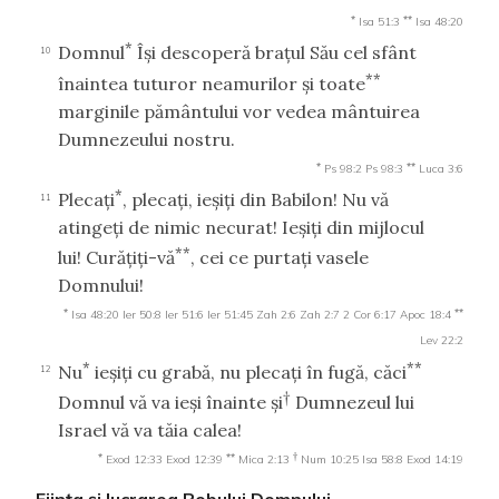
*
**
Isa 51:3
Isa 48:20
*
Domnul
Îşi descoperă braţul Său cel sfânt
10
**
înaintea tuturor neamurilor şi toate
marginile pământului vor vedea mântuirea
Dumnezeului nostru.
*
**
Ps 98:2
Ps 98:3
Luca 3:6
*
Plecaţi
, plecaţi, ieşiţi din Babilon! Nu vă
11
atingeţi de nimic necurat! Ieşiţi din mijlocul
**
lui! Curăţiţi-vă
, cei ce purtaţi vasele
Domnului!
*
**
Isa 48:20
Ier 50:8
Ier 51:6
Ier 51:45
Zah 2:6
Zah 2:7
2 Cor 6:17
Apoc 18:4
Lev 22:2
*
**
Nu
ieşiţi cu grabă, nu plecaţi în fugă, căci
12
†
Domnul vă va ieşi înainte şi
Dumnezeul lui
Israel vă va tăia calea!
*
**
†
Exod 12:33
Exod 12:39
Mica 2:13
Num 10:25
Isa 58:8
Exod 14:19
Fiinţa şi lucrarea Robului Domnului