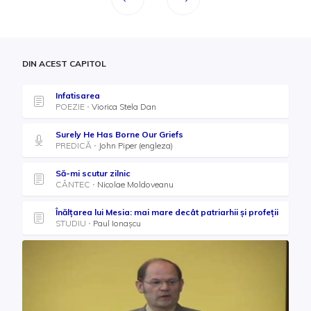
DIN ACEST CAPITOL
Infatisarea
POEZIE
Viorica Stela Dan
Surely He Has Borne Our Griefs
PREDICĂ
John Piper (engleza)
Să-mi scutur zilnic
CÂNTEC
Nicolae Moldoveanu
Înălțarea lui Mesia: mai mare decât patriarhii și profeții
STUDIU
Paul Ionașcu