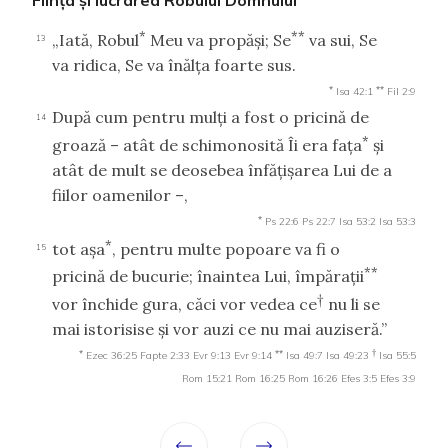
*
**
„Iată, Robul
Meu va propăşi; Se
va sui, Se
13
va ridica, Se va înălţa foarte sus.
*
**
Isa 42:1
Fil 2:9
După cum pentru mulţi a fost o pricină de
14
*
groază – atât de schimonosită Îi era faţa
şi
atât de mult se deosebea înfăţişarea Lui de a
fiilor oamenilor –,
*
Ps 22:6
Ps 22:7
Isa 53:2
Isa 53:3
*
tot aşa
, pentru multe popoare va fi o
15
**
pricină de bucurie; înaintea Lui, împăraţii
†
vor închide gura, căci vor vedea ce
nu li se
mai istorisise şi vor auzi ce nu mai auziseră.”
*
**
†
Ezec 36:25
Fapte 2:33
Evr 9:13
Evr 9:14
Isa 49:7
Isa 49:23
Isa 55:5
Rom 15:21
Rom 16:25
Rom 16:26
Efes 3:5
Efes 3:9