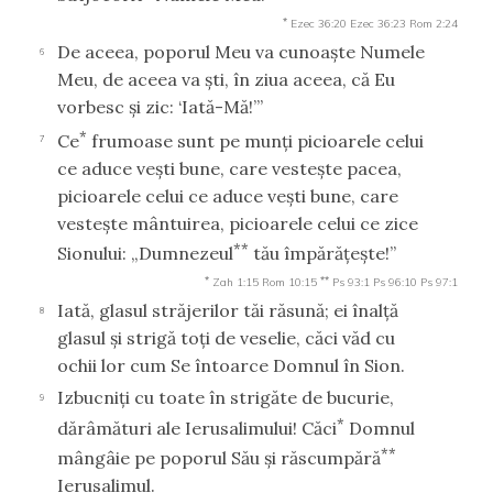
*
Ezec 36:20
Ezec 36:23
Rom 2:24
De aceea, poporul Meu va cunoaşte Numele
6
Meu, de aceea va şti, în ziua aceea, că Eu
vorbesc şi zic: ‘Iată-Mă!’”
*
Ce
frumoase sunt pe munţi picioarele celui
7
ce aduce veşti bune, care vesteşte pacea,
picioarele celui ce aduce veşti bune, care
vesteşte mântuirea, picioarele celui ce zice
**
Sionului: „Dumnezeul
tău împărăţeşte!”
*
**
Zah 1:15
Rom 10:15
Ps 93:1
Ps 96:10
Ps 97:1
Iată, glasul străjerilor tăi răsună; ei înalţă
8
glasul şi strigă toţi de veselie, căci văd cu
ochii lor cum Se întoarce Domnul în Sion.
Izbucniţi cu toate în strigăte de bucurie,
9
*
dărâmături ale Ierusalimului! Căci
Domnul
**
mângâie pe poporul Său şi răscumpără
Ierusalimul.