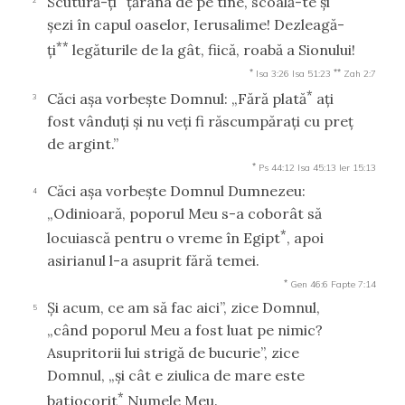
Scutură-ţi
ţărâna de pe tine, scoală-te şi
şezi în capul oaselor, Ierusalime! Dezleagă-
**
ţi
legăturile de la gât, fiică, roabă a Sionului!
*
**
Isa 3:26
Isa 51:23
Zah 2:7
*
Căci aşa vorbeşte Domnul: „Fără plată
aţi
3
fost vânduţi şi nu veţi fi răscumpăraţi cu preţ
de argint.”
*
Ps 44:12
Isa 45:13
Ier 15:13
Căci aşa vorbeşte Domnul Dumnezeu:
4
„Odinioară, poporul Meu s-a coborât să
*
locuiască pentru o vreme în Egipt
, apoi
asirianul l-a asuprit fără temei.
*
Gen 46:6
Fapte 7:14
Şi acum, ce am să fac aici”, zice Domnul,
5
„când poporul Meu a fost luat pe nimic?
Asupritorii lui strigă de bucurie”, zice
Domnul, „şi cât e ziulica de mare este
*
batjocorit
Numele Meu.