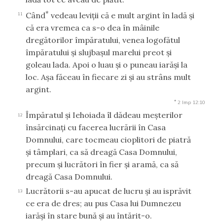
*
Când
vedeau leviţii că e mult argint în ladă şi
11
că era vremea ca s-o dea în mâinile
dregătorilor împăratului, venea logofătul
împăratului şi slujbaşul marelui preot şi
goleau lada. Apoi o luau şi o puneau iarăşi la
loc. Aşa făceau în fiecare zi şi au strâns mult
argint.
*
2 Imp 12:10
Împăratul şi Iehoiada îl dădeau meşterilor
12
însărcinaţi cu facerea lucrării în Casa
Domnului, care tocmeau cioplitori de piatră
şi tâmplari, ca să dreagă Casa Domnului,
precum şi lucrători în fier şi aramă, ca să
dreagă Casa Domnului.
Lucrătorii s-au apucat de lucru şi au isprăvit
13
ce era de dres; au pus Casa lui Dumnezeu
iarăşi în stare bună şi au întărit-o.