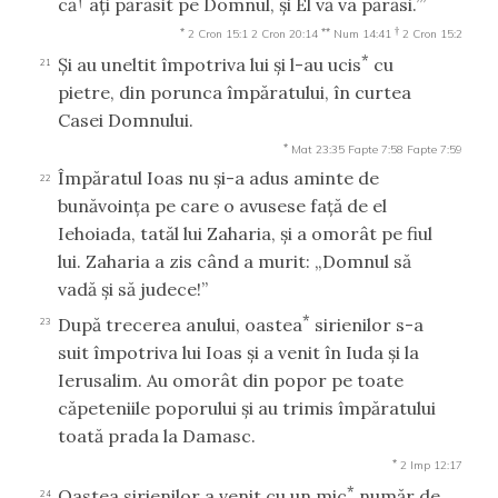
că
aţi părăsit pe Domnul, şi El vă va părăsi.’”
*
**
†
2 Cron 15:1
2 Cron 20:14
Num 14:41
2 Cron 15:2
*
Şi au uneltit împotriva lui şi l-au ucis
cu
21
pietre, din porunca împăratului, în curtea
Casei Domnului.
*
Mat 23:35
Fapte 7:58
Fapte 7:59
Împăratul Ioas nu şi-a adus aminte de
22
bunăvoinţa pe care o avusese faţă de el
Iehoiada, tatăl lui Zaharia, şi a omorât pe fiul
lui. Zaharia a zis când a murit: „Domnul să
vadă şi să judece!”
*
După trecerea anului, oastea
sirienilor s-a
23
suit împotriva lui Ioas şi a venit în Iuda şi la
Ierusalim. Au omorât din popor pe toate
căpeteniile poporului şi au trimis împăratului
toată prada la Damasc.
*
2 Imp 12:17
*
Oastea sirienilor a venit cu un mic
număr de
24