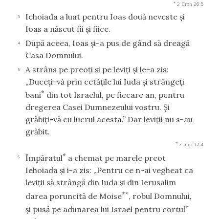
*
2 Cron 26:5
Iehoiada a luat pentru Ioas două neveste şi
3
Ioas a născut fii şi fiice.
După aceea, Ioas şi-a pus de gând să dreagă
4
Casa Domnului.
A strâns pe preoţi şi pe leviţi şi le-a zis:
5
„Duceţi-vă prin cetăţile lui Iuda şi strângeţi
*
bani
din tot Israelul, pe fiecare an, pentru
dregerea Casei Dumnezeului vostru. Şi
grăbiţi-vă cu lucrul acesta.” Dar leviţii nu s-au
grăbit.
*
2 Imp 12:4
*
Împăratul
a chemat pe marele preot
6
Iehoiada şi i-a zis: „Pentru ce n-ai vegheat ca
leviţii să strângă din Iuda şi din Ierusalim
**
darea poruncită de Moise
, robul Domnului,
†
şi pusă pe adunarea lui Israel pentru cortul