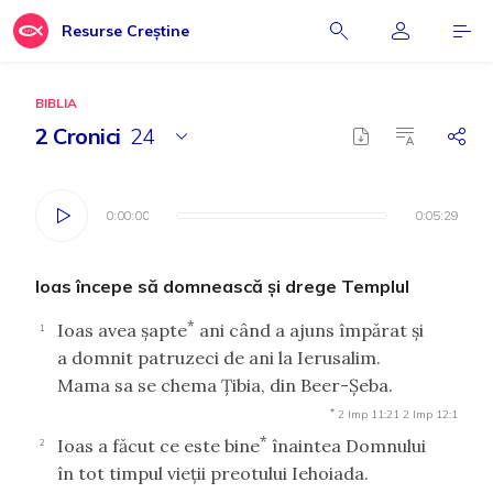
Resurse Creștine
BIBLIA
2 Cronici
24
0:00:00
0:00:00
0:05:29
0:05:29
Ioas începe să domnească şi drege Templul
*
Ioas avea şapte
ani când a ajuns împărat şi
1
a domnit patruzeci de ani la Ierusalim.
Mama sa se chema Ţibia, din Beer-Şeba.
*
2 Imp 11:21
2 Imp 12:1
*
Ioas a făcut ce este bine
înaintea Domnului
2
în tot timpul vieţii preotului Iehoiada.