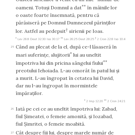
**
oameni. Totuşi Domnul a dat
în mâinile lor
o oaste foarte însemnată, pentru că
părăsiseră pe Domnul Dumnezeul părinţilor
†
lor. Astfel au pedepsit
sirienii pe Ioas.
*
**
†
Lev 26:8
Deut 32:30
Isa 30:17
Lev 26:25
Deut 28:25
2 Cron 22:8
Isa 10:4
Când au plecat de la el, după ce-l lăsaseră în
25
*
mari suferinţe, slujitorii
lui au uneltit
**
împotriva lui din pricina sângelui fiului
preotului Iehoiada. L-au omorât în patul lui şi
a murit. L-au îngropat în cetatea lui David,
dar nu l-au îngropat în mormintele
împăraţilor.
*
**
2 Imp 12:20
2 Cron 24:21
Iată pe cei ce au uneltit împotriva lui: Zabad,
26
fiul Şimeatei, o femeie amonită, şi Iozabad,
fiul Şimritei, o femeie moabită.
Cât despre fiii lui, despre marele număr de
27