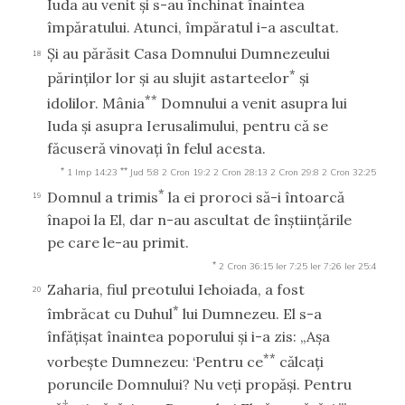
Iuda au venit şi s-au închinat înaintea
împăratului. Atunci, împăratul i-a ascultat.
Şi au părăsit Casa Domnului Dumnezeului
18
*
părinţilor lor şi au slujit astarteelor
şi
**
idolilor. Mânia
Domnului a venit asupra lui
Iuda şi asupra Ierusalimului, pentru că se
făcuseră vinovaţi în felul acesta.
*
**
1 Imp 14:23
Jud 5:8
2 Cron 19:2
2 Cron 28:13
2 Cron 29:8
2 Cron 32:25
*
Domnul a trimis
la ei proroci să-i întoarcă
19
înapoi la El, dar n-au ascultat de înştiinţările
pe care le-au primit.
*
2 Cron 36:15
Ier 7:25
Ier 7:26
Ier 25:4
Zaharia, fiul preotului Iehoiada, a fost
20
*
îmbrăcat cu Duhul
lui Dumnezeu. El s-a
înfăţişat înaintea poporului şi i-a zis: „Aşa
**
vorbeşte Dumnezeu: ‘Pentru ce
călcaţi
poruncile Domnului? Nu veţi propăşi. Pentru
†