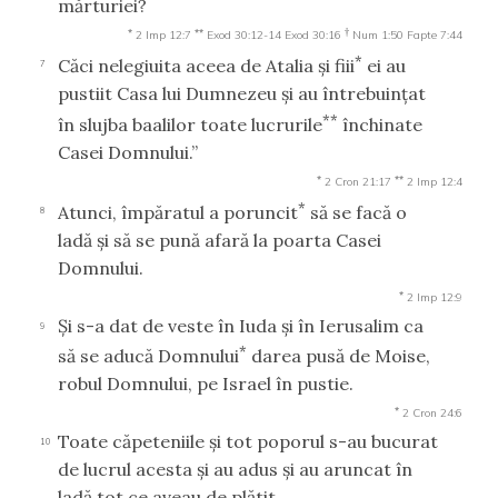
mărturiei?
*
**
†
2 Imp 12:7
Exod 30:12-14
Exod 30:16
Num 1:50
Fapte 7:44
*
Căci nelegiuita aceea de Atalia şi fiii
ei au
7
pustiit Casa lui Dumnezeu şi au întrebuinţat
**
în slujba baalilor toate lucrurile
închinate
Casei Domnului.”
*
**
2 Cron 21:17
2 Imp 12:4
*
Atunci, împăratul a poruncit
să se facă o
8
ladă şi să se pună afară la poarta Casei
Domnului.
*
2 Imp 12:9
Şi s-a dat de veste în Iuda şi în Ierusalim ca
9
*
să se aducă Domnului
darea pusă de Moise,
robul Domnului, pe Israel în pustie.
*
2 Cron 24:6
Toate căpeteniile şi tot poporul s-au bucurat
10
de lucrul acesta şi au adus şi au aruncat în
ladă tot ce aveau de plătit.