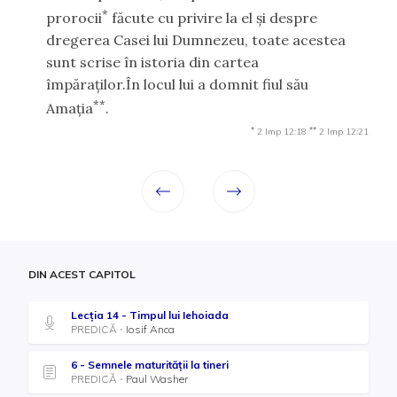
*
prorocii
făcute cu privire la el şi despre
dregerea Casei lui Dumnezeu, toate acestea
sunt scrise în istoria din cartea
împăraţilor.În locul lui a domnit fiul său
**
Amaţia
.
*
**
2 Imp 12:18
2 Imp 12:21
DIN ACEST CAPITOL
Lecţia 14 - Timpul lui Iehoiada
PREDICĂ
Iosif Anca
6 - Semnele maturității la tineri
PREDICĂ
Paul Washer