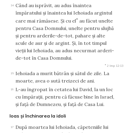
Când au isprăvit, au adus înaintea
14
împăratului şi înaintea lui Iehoiada argintul
*
care mai rămăsese. Şi cu el
au făcut unelte
pentru Casa Domnului, unelte pentru slujbă
şi pentru arderile-de-tot, pahare şi alte
scule de aur şi de argint. Şi, în tot timpul
vieţii lui Iehoiada, au adus necurmat arderi-
de-tot în Casa Domnului.
*
2 Imp 12:13
Iehoiada a murit bătrân şi sătul de zile. La
15
moarte, avea o sută treizeci de ani.
L-au îngropat în cetatea lui David, la un loc
16
cu împăraţii, pentru că făcuse bine în Israel,
şi faţă de Dumnezeu, şi faţă de Casa Lui.
Ioas şi închinarea la idoli
După moartea lui Iehoiada, căpeteniile lui
17