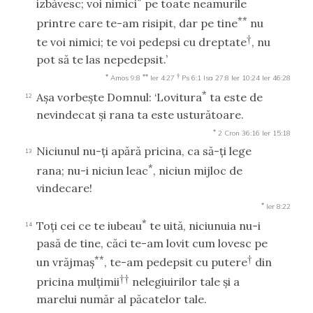
*
izbăvesc; voi nimici
pe toate neamurile
**
printre care te-am risipit, dar pe tine
nu
†
te voi nimici; te voi pedepsi cu dreptate
, nu
pot să te las nepedepsit.’
*
**
†
Amos 9:8
Ier 4:27
Ps 6:1
Isa 27:8
Ier 10:24
Ier 46:28
*
Aşa vorbeşte Domnul: ‘Lovitura
ta este de
12
nevindecat şi rana ta este usturătoare.
*
2 Cron 36:16
Ier 15:18
Niciunul nu-ţi apără pricina, ca să-ţi lege
13
*
rana; nu-i niciun leac
, niciun mijloc de
vindecare!
*
Ier 8:22
*
Toţi cei ce te iubeau
te uită, niciunuia nu-i
14
pasă de tine, căci te-am lovit cum lovesc pe
**
†
un vrăjmaş
, te-am pedepsit cu putere
din
††
pricina mulţimii
nelegiuirilor tale şi a
marelui număr al păcatelor tale.