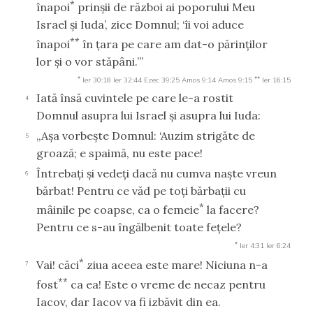
*
înapoi
prinşii de război ai poporului Meu
Israel şi Iuda’, zice Domnul; ‘îi voi aduce
**
înapoi
în ţara pe care am dat-o părinţilor
lor şi o vor stăpâni.’”
*
**
Ier 30:18
Ier 32:44
Ezec 39:25
Amos 9:14
Amos 9:15
Ier 16:15
Iată însă cuvintele pe care le-a rostit
4
Domnul asupra lui Israel şi asupra lui Iuda:
„Aşa vorbeşte Domnul: ‘Auzim strigăte de
5
groază; e spaimă, nu este pace!
Întrebaţi şi vedeţi dacă nu cumva naşte vreun
6
bărbat! Pentru ce văd pe toţi bărbaţii cu
*
mâinile pe coapse, ca o femeie
la facere?
Pentru ce s-au îngălbenit toate feţele?
*
Ier 4:31
Ier 6:24
*
Vai! căci
ziua aceea este mare! Niciuna n-a
7
**
fost
ca ea! Este o vreme de necaz pentru
Iacov, dar Iacov va fi izbăvit din ea.