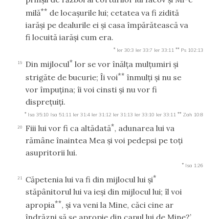
**
milă
de locaşurile lui; cetatea va fi zidită
iarăşi pe dealurile ei şi casa împărătească va
fi locuită iarăşi cum era.
*
**
Ier 30:3
Ier 33:7
Ier 33:11
Ps 102:13
*
Din mijlocul
lor se vor înălţa mulţumiri şi
19
**
strigăte de bucurie; Îi voi
înmulţi şi nu se
vor împuţina; îi voi cinsti şi nu vor fi
dispreţuiţi.
*
**
Isa 35:10
Isa 51:11
Ier 31:4
Ier 31:12
Ier 31:13
Ier 33:10
Ier 33:11
Zah 10:8
*
Fiii lui vor fi ca altădată
, adunarea lui va
20
rămâne înaintea Mea şi voi pedepsi pe toţi
asupritorii lui.
*
Isa 1:26
*
Căpetenia lui va fi din mijlocul lui şi
21
stăpânitorul lui va ieşi din mijlocul lui; îl voi
**
apropia
, şi va veni la Mine, căci cine ar
îndrăzni să se apropie din capul lui de Mine?’,