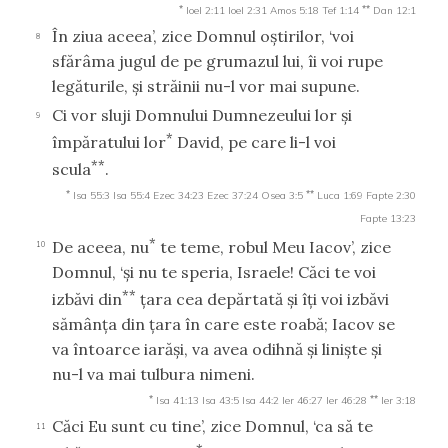
*
**
Ioel 2:11
Ioel 2:31
Amos 5:18
Tef 1:14
Dan 12:1
În ziua aceea’, zice Domnul oştirilor, ‘voi
8
sfărâma jugul de pe grumazul lui, îi voi rupe
legăturile, şi străinii nu-l vor mai supune.
Ci vor sluji Domnului Dumnezeului lor şi
9
*
împăratului lor
David, pe care li-l voi
**
scula
.
*
**
Isa 55:3
Isa 55:4
Ezec 34:23
Ezec 37:24
Osea 3:5
Luca 1:69
Fapte 2:30
Fapte 13:23
*
De aceea, nu
te teme, robul Meu Iacov’, zice
10
Domnul, ‘şi nu te speria, Israele! Căci te voi
**
izbăvi din
ţara cea depărtată şi îţi voi izbăvi
sămânţa din ţara în care este roabă; Iacov se
va întoarce iarăşi, va avea odihnă şi linişte şi
nu-l va mai tulbura nimeni.
*
**
Isa 41:13
Isa 43:5
Isa 44:2
Ier 46:27
Ier 46:28
Ier 3:18
Căci Eu sunt cu tine’, zice Domnul, ‘ca să te
11