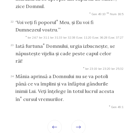
zice Domnul.
*
**
Gen 49:10
Num 16:5
*
‘Voi veţi fi poporul
Meu, şi Eu voi fi
22
Dumnezeul vostru.’”
*
Ier 24:7
Ier 31:1
Ier 31:33
Ier 32:38
Ezec 11:20
Ezec 36:28
Ezec 37:27
*
Iată furtuna
Domnului, urgia izbucneşte, se
23
năpusteşte vijelia şi cade peste capul celor
răi!
*
Ier 23:19
Ier 23:20
Ier 25:32
Mânia aprinsă a Domnului nu se va potoli
24
până ce va împlini şi va înfăptui gândurile
inimii Lui. Veţi înţelege în totul lucrul acesta
*
în
cursul vremurilor.
*
Gen 49:1