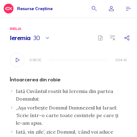
Resurse Creștine
BIBLIA
Ieremia
30
0:00:00
0:00:00
0:04:41
0:04:41
Întoarcerea din robie
Iată Cuvântul rostit lui Ieremia din partea
1
Domnului:
„Aşa vorbeşte Domnul Dumnezeul lui Israel:
2
‘Scrie într-o carte toate cuvintele pe care ţi
le-am spus.
Iată, vin zile’, zice Domnul, ‘când voi aduce
3