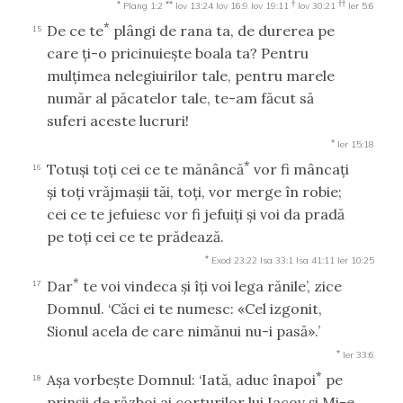
*
**
†
††
Plang 1:2
Iov 13:24
Iov 16:9
Iov 19:11
Iov 30:21
Ier 5:6
*
De ce te
plângi de rana ta, de durerea pe
15
care ţi-o pricinuieşte boala ta? Pentru
mulţimea nelegiuirilor tale, pentru marele
număr al păcatelor tale, te-am făcut să
suferi aceste lucruri!
*
Ier 15:18
*
Totuşi toţi cei ce te mănâncă
vor fi mâncaţi
16
şi toţi vrăjmaşii tăi, toţi, vor merge în robie;
cei ce te jefuiesc vor fi jefuiţi şi voi da pradă
pe toţi cei ce te prădează.
*
Exod 23:22
Isa 33:1
Isa 41:11
Ier 10:25
*
Dar
te voi vindeca şi îţi voi lega rănile’, zice
17
Domnul. ‘Căci ei te numesc: «Cel izgonit,
Sionul acela de care nimănui nu-i pasă».’
*
Ier 33:6
*
Aşa vorbeşte Domnul: ‘Iată, aduc înapoi
pe
18
prinşii de război ai corturilor lui Iacov şi Mi-e