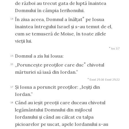
de război au trecut gata de luptă înaintea
Domnului în câmpia Ierihonului.
*
În ziua aceea, Domnul a înălţat
pe Iosua
14
înaintea întregului Israel şi s-au temut de el,
cum se temuseră de Moise, în toate zilele
vieţii lui.
*
Ios 3:7
Domnul a zis lui Iosua:
15
*
„Porunceşte preoţilor care duc
chivotul
16
mărturiei să iasă din Iordan.”
*
Exod 25:16
Exod 25:22
Şi Iosua a poruncit preoţilor: „Ieşiţi din
17
Iordan.”
Când au ieşit preoţii care duceau chivotul
18
legământului Domnului din mijlocul
Iordanului şi când au călcat cu talpa
picioarelor pe uscat, apele Iordanului s-au