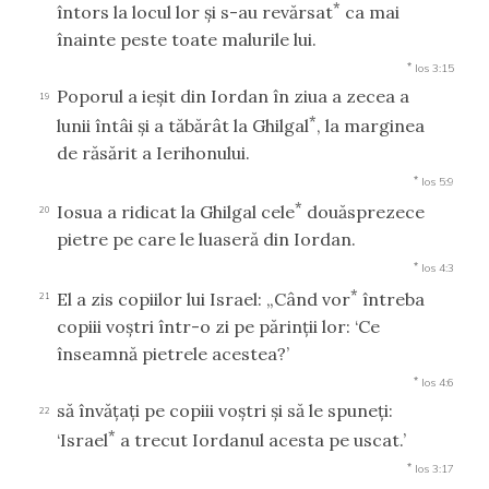
*
întors la locul lor şi s-au revărsat
ca mai
înainte peste toate malurile lui.
*
Ios 3:15
Poporul a ieşit din Iordan în ziua a zecea a
19
*
lunii întâi şi a tăbărât la Ghilgal
, la marginea
de răsărit a Ierihonului.
*
Ios 5:9
*
Iosua a ridicat la Ghilgal cele
douăsprezece
20
pietre pe care le luaseră din Iordan.
*
Ios 4:3
*
El a zis copiilor lui Israel: „Când vor
întreba
21
copiii voştri într-o zi pe părinţii lor: ‘Ce
înseamnă pietrele acestea?’
*
Ios 4:6
să învăţaţi pe copiii voştri şi să le spuneţi:
22
*
‘Israel
a trecut Iordanul acesta pe uscat.’
*
Ios 3:17