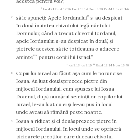
acestea pentru voi?’,
*
Ios 4:21
Exod 12:26
Exod 13:14
Deut 6:20
Ps 44:1
Ps 78:3-6
*
să le spuneţi: ‘Apele Iordanului
s-au despicat
7
în două înaintea chivotului legământului
Domnului; când a trecut chivotul Iordanul,
apele Iordanului s-au despicat în două’, şi
pietrele acestea să fie totdeauna o aducere
**
aminte
pentru copiii lui Israel.”
*
**
Ios 3:13
Ios 3:16
Exod 12:14
Num 16:40
Copiii lui Israel au făcut aşa cum le poruncise
8
Iosua. Au luat douăsprezece pietre din
mijlocul Iordanului, cum spusese lui Iosua
Domnul, după numărul seminţiilor copiilor lui
Israel, le-au luat cu ei şi le-au pus în locul
unde aveau să rămână peste noapte.
Iosua a ridicat şi el douăsprezece pietre în
9
mijlocul Iordanului, în locul unde se opriseră
picioarele preoţilor care duceau chivotul