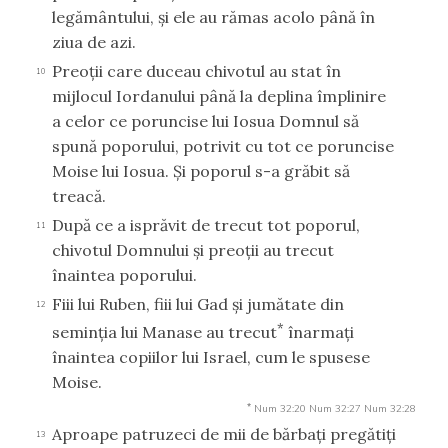
legământului, şi ele au rămas acolo până în
ziua de azi.
Preoţii care duceau chivotul au stat în
10
mijlocul Iordanului până la deplina împlinire
a celor ce poruncise lui Iosua Domnul să
spună poporului, potrivit cu tot ce poruncise
Moise lui Iosua. Şi poporul s-a grăbit să
treacă.
După ce a isprăvit de trecut tot poporul,
11
chivotul Domnului şi preoţii au trecut
înaintea poporului.
Fiii lui Ruben, fiii lui Gad şi jumătate din
12
*
seminţia lui Manase au trecut
înarmaţi
înaintea copiilor lui Israel, cum le spusese
Moise.
*
Num 32:20
Num 32:27
Num 32:28
Aproape patruzeci de mii de bărbaţi pregătiţi
13