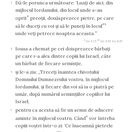
Dă-le porunca următoare: ‘Luaţi de aici, din
3
mijlocul Iordanului, din locul unde s-au
*
oprit
preoţii, douăsprezece pietre, pe care
**
să le duceţi cu voi şi să le puneţi în locul
unde veţi petrece noaptea aceasta.’”
*
**
Ios 3:13
Ios 4:19
Ios 4:20
Iosua a chemat pe cei doisprezece bărbaţi
4
pe care i-a ales dintre copiii lui Israel, câte
un bărbat de fiecare seminţie,
şi le-a zis: „Treceţi înaintea chivotului
5
Domnului Dumnezeului vostru, în mijlocul
Iordanului, şi fiecare din voi să ia o piatră pe
umăr, după numărul seminţiilor copiilor lui
Israel,
pentru ca acesta să fie un semn de aducere
6
*
aminte în mijlocul vostru. Când
vor întreba
copiii voştri într-o zi: ‘Ce înseamnă pietrele