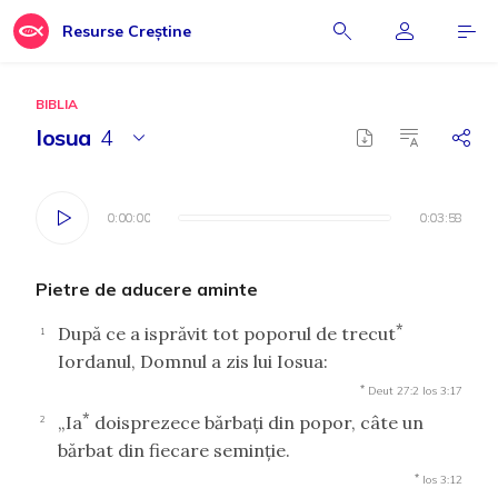
Resurse Creștine
BIBLIA
Iosua
4
0:00:00
0:00:00
0:03:58
0:03:58
Pietre de aducere aminte
*
După ce a isprăvit tot poporul de trecut
1
Iordanul, Domnul a zis lui Iosua:
*
Deut 27:2
Ios 3:17
*
„Ia
doisprezece bărbaţi din popor, câte un
2
bărbat din fiecare seminţie.
*
Ios 3:12