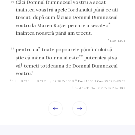
Căci Domnul Dumnezeul vostru a secat
23
înaintea voastră apele Iordanului până ce aţi
trecut, după cum făcuse Domnul Dumnezeul
*
vostru la Marea Roşie, pe care a secat-o
înaintea noastră până am trecut,
*
Exod 14:21
*
pentru ca
toate popoarele pământului să
24
**
ştie că mâna Domnului este
puternică şi să
†
vă
temeţi totdeauna de Domnul Dumnezeul
vostru.”
*
**
1 Imp 8:42
1 Imp 8:43
2 Imp 19:19
Ps 106:8
Exod 15:16
1 Cron 29:12
Ps 89:13
†
Exod 14:31
Deut 6:2
Ps 89:7
Ier 10:7