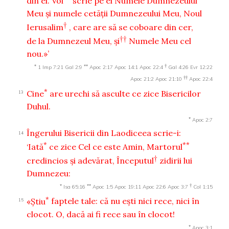
din el. Voi
scrie pe el Numele Dumnezeului
Meu şi numele cetăţii Dumnezeului Meu, Noul
†
Ierusalim
, care are să se coboare din cer,
††
de la Dumnezeul Meu, şi
Numele Meu cel
nou.»’
*
**
†
1 Imp 7:21
Gal 2:9
Apoc 2:17
Apoc 14:1
Apoc 22:4
Gal 4:26
Evr 12:22
††
Apoc 21:2
Apoc 21:10
Apoc 22:4
*
Cine
are urechi să asculte ce zice Bisericilor
13
Duhul.
*
Apoc 2:7
Îngerului Bisericii din Laodiceea scrie-i:
14
*
**
‘Iată
ce zice Cel ce este Amin, Martorul
†
credincios şi adevărat, Începutul
zidirii lui
Dumnezeu:
*
**
†
Isa 65:16
Apoc 1:5
Apoc 19:11
Apoc 22:6
Apoc 3:7
Col 1:15
*
«Ştiu
faptele tale: că nu eşti nici rece, nici în
15
clocot. O, dacă ai fi rece sau în clocot!
*
Apoc 3:1