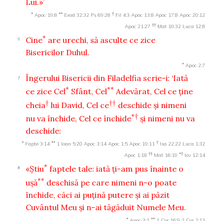
Lui.»’
*
**
†
Apoc 19:8
Exod 32:32
Ps 69:28
Fil 4:3
Apoc 13:8
Apoc 17:8
Apoc 20:12
††
Apoc 21:27
Mat 10:32
Luca 12:8
*
Cine
are urechi, să asculte ce zice
6
Bisericilor Duhul.
*
Apoc 2:7
Îngerului Bisericii din Filadelfia scrie-i:
‘Iată
7
*
**
ce zice Cel
Sfânt, Cel
Adevărat, Cel ce ţine
†
††
cheia
lui David, Cel ce
deschide şi nimeni
*†
nu va închide, Cel ce închide
şi nimeni nu va
deschide:
*
**
†
Fapte 3:14
1 Ioan 5:20
Apoc 3:14
Apoc 1:5
Apoc 19:11
Isa 22:22
Luca 1:32
††
*†
Apoc 1:18
Mat 16:19
Iov 12:14
*
«Ştiu
faptele tale: iată ţi-am pus înainte o
8
**
uşă
deschisă pe care nimeni n-o poate
închide, căci ai puţină putere şi ai păzit
Cuvântul Meu şi n-ai tăgăduit Numele Meu.
*
**
Apoc 3:1
1 Cor 16:9
2 Cor 2:13