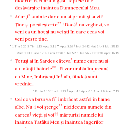
moarte, căci n-am găsit faptele tale
desăvârşite înaintea Dumnezeului Meu.
*
Adu-ţi
aminte dar cum ai primit şi auzit!
3
**
†
Ţine şi pocăieşte-te
! Dacă
nu veghezi, voi
veni ca un hoţ şi nu vei şti în care ceas voi
veni peste tine.
*
**
†
1 Tim 6:20
2 Tim 1:13
Apoc 3:11
Apoc 3:19
Mat 24:42
Mat 24:43
Mat 25:13
Marc 13:33
Luca 12:39
Luca 12:40
1 Tes 5:2
1 Tes 5:6
2 Pet 3:10
Apoc 16:15
*
Totuşi ai în Sardes câteva
nume care nu şi-
4
**
au mânjit hainele
. Ei vor umbla împreună
†
cu Mine, îmbrăcaţi în
alb, fiindcă sunt
vrednici.
*
**
†
Fapte 1:15
Iuda 1:23
Apoc 4:4
Apoc 6:1
Apoc 7:9
Apoc 7:13
*
Cel ce va birui va fi
îmbrăcat astfel în haine
5
**
albe. Nu-i voi şterge
nicidecum numele din
†
††
cartea
vieţii şi voi
mărturisi numele lui
înaintea Tatălui Meu şi înaintea îngerilor