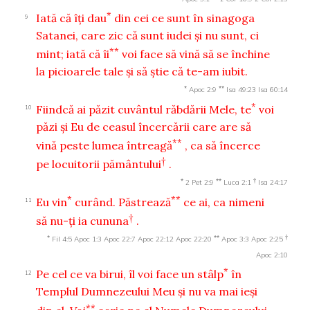
*
Iată că îţi dau
din cei ce sunt în sinagoga
9
Satanei, care zic că sunt iudei şi nu sunt, ci
**
mint; iată că îi
voi face să vină să se închine
la picioarele tale şi să ştie că te-am iubit.
*
**
Apoc 2:9
Isa 49:23
Isa 60:14
*
Fiindcă ai păzit cuvântul răbdării Mele, te
voi
10
păzi şi Eu de ceasul încercării care are să
**
vină peste lumea întreagă
, ca să încerce
†
pe locuitorii pământului
.
*
**
†
2 Pet 2:9
Luca 2:1
Isa 24:17
*
**
Eu vin
curând. Păstrează
ce ai, ca nimeni
11
†
să nu-ţi ia cununa
.
*
**
†
Fil 4:5
Apoc 1:3
Apoc 22:7
Apoc 22:12
Apoc 22:20
Apoc 3:3
Apoc 2:25
Apoc 2:10
*
Pe cel ce va birui, îl voi face un stâlp
în
12
Templul Dumnezeului Meu şi nu va mai ieşi
**