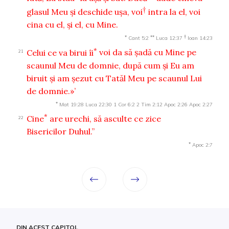
†
glasul Meu şi deschide uşa, voi
intra la el, voi
cina cu el, şi el, cu Mine.
*
**
†
Cant 5:2
Luca 12:37
Ioan 14:23
*
Celui ce va birui îi
voi da să şadă cu Mine pe
21
scaunul Meu de domnie, după cum şi Eu am
biruit şi am şezut cu Tatăl Meu pe scaunul Lui
de domnie.»’
*
Mat 19:28
Luca 22:30
1 Cor 6:2
2 Tim 2:12
Apoc 2:26
Apoc 2:27
*
Cine
are urechi, să asculte ce zice
22
Bisericilor Duhul.”
*
Apoc 2:7
DIN ACEST CAPITOL