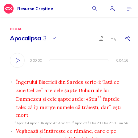
Resurse Creștine
BIBLIA
Apocalipsa
3
0:00:00
0:00:00
0:04:16
0:04:16
Îngerului Bisericii din Sardes scrie-i: ‘Iată ce
1
*
zice Cel ce
are cele şapte Duhuri ale lui
**
Dumnezeu şi cele şapte stele:
«Ştiu
faptele
†
tale: că îţi merge numele că trăieşti, dar
eşti
mort.
*
**
†
Apoc 1:4
Apoc 1:16
Apoc 4:5
Apoc 5:6
Apoc 2:2
Efes 2:1
Efes 2:5
1 Tim 5:6
Veghează şi întăreşte ce rămâne, care e pe
2