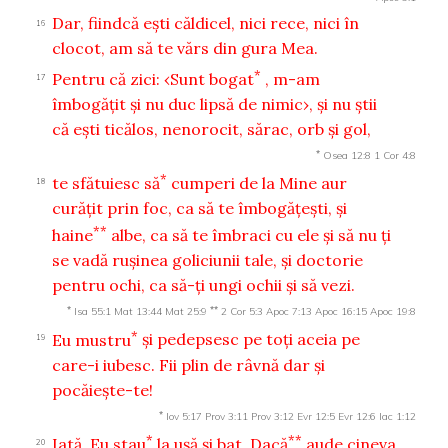
Dar, fiindcă eşti căldicel, nici rece, nici în
16
clocot, am să te vărs din gura Mea.
*
Pentru că zici: ‹Sunt bogat
, m-am
17
îmbogăţit şi nu duc lipsă de nimic›, şi nu ştii
că eşti ticălos, nenorocit, sărac, orb şi gol,
*
Osea 12:8
1 Cor 4:8
*
te sfătuiesc să
cumperi de la Mine aur
18
curăţit prin foc, ca să te îmbogăţeşti, şi
**
haine
albe, ca să te îmbraci cu ele şi să nu ţi
se vadă ruşinea goliciunii tale, şi doctorie
pentru ochi, ca să-ţi ungi ochii şi să vezi.
*
**
Isa 55:1
Mat 13:44
Mat 25:9
2 Cor 5:3
Apoc 7:13
Apoc 16:15
Apoc 19:8
*
Eu mustru
şi pedepsesc pe toţi aceia pe
19
care-i iubesc. Fii plin de râvnă dar şi
pocăieşte-te!
*
Iov 5:17
Prov 3:11
Prov 3:12
Evr 12:5
Evr 12:6
Iac 1:12
*
**
Iată, Eu stau
la uşă şi bat. Dacă
aude cineva
20