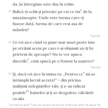
da, în întregime este dus în robie.
*
Ridică-ţi ochii şi priveşte pe cei ce vin
de la
20
miazănoapte. Unde este turma care-ţi
fusese dată, turma de care erai aşa de
mândru?
*
Ier 6:22
Ce vei zice când va pune mai-mari peste tine
21
pe străinii aceia pe care i-ai obişnuit să-ţi fie
prieteni de aproape? Nu te vor apuca
*
durerile
, cum apucă pe o femeie la naştere?
*
Ier 6:24
*
Şi, dacă vei zice în inima ta: „Pentru ce
mi se
22
întâmplă lucrul acesta?” – din pricina
mulţimii nelegiuirilor tale, ţi s-au ridicat
**
poalele
hainelor şi ţi se dezgolesc călcâiele
cu sila.
*
**
Ier 5:19
Ier 16:10
Isa 3:17
Isa 47:2
Isa 47:3
Ier 13:26
Ezec 16:37-39
Naum 3:5