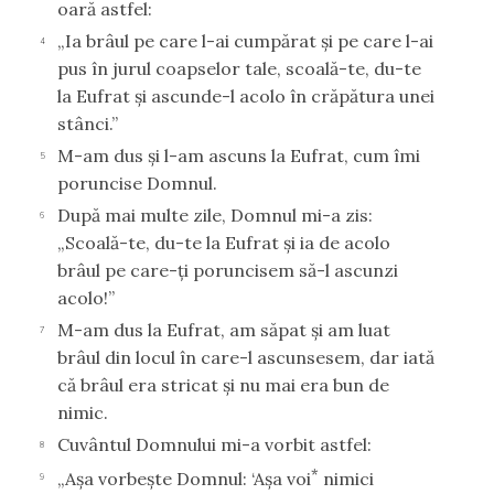
oară astfel:
„Ia brâul pe care l-ai cumpărat şi pe care l-ai
4
pus în jurul coapselor tale, scoală-te, du-te
la Eufrat şi ascunde-l acolo în crăpătura unei
stânci.”
M-am dus şi l-am ascuns la Eufrat, cum îmi
5
poruncise Domnul.
După mai multe zile, Domnul mi-a zis:
6
„Scoală-te, du-te la Eufrat şi ia de acolo
brâul pe care-ţi poruncisem să-l ascunzi
acolo!”
M-am dus la Eufrat, am săpat şi am luat
7
brâul din locul în care-l ascunsesem, dar iată
că brâul era stricat şi nu mai era bun de
nimic.
Cuvântul Domnului mi-a vorbit astfel:
8
*
„Aşa vorbeşte Domnul: ‘Aşa voi
nimici
9