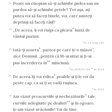
Poate un etiopian să-şi schimbe pielea sau un
23
pardos să-şi schimbe petele? Tot aşa, aţi
putea voi să faceţi binele, voi, care sunteţi
deprinşi să faceţi răul?
*
„De aceea, îi voi risipi ca pleava
luată de
24
vântul pustiei.
*
Ps 1:4
Osea 13:3
*
Iată-ţi soarta
, partea pe care ţi-o măsor”,
25
zice Domnul, „pentru că M-ai uitat şi ţi-ai
**
pus încrederea în
minciună.
*
**
Iov 20:29
Ps 11:6
Ier 10:14
*
De aceea îţi voi ridica
poalele şi ţi le voi da
26
peste cap, ca să ţi se vadă ruşinea.
*
Ier 13:22
*
Am văzut preacurviile şi nechezăturile
tale,
27
**
curviile nelegiuite pe dealuri
şi în ogoare,
ţi-am văzut urâciunile! Vai de tine,