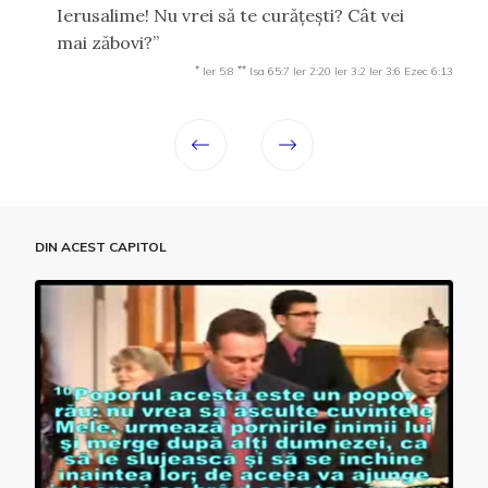
Ierusalime! Nu vrei să te curăţeşti? Cât vei
mai zăbovi?”
*
**
Ier 5:8
Isa 65:7
Ier 2:20
Ier 3:2
Ier 3:6
Ezec 6:13
DIN ACEST CAPITOL