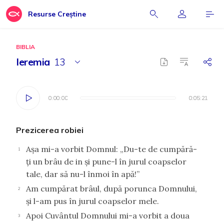
Resurse Creștine
BIBLIA
Ieremia
13
0:00:00
0:00:00
0:05:21
0:05:21
Prezicerea robiei
Aşa mi-a vorbit Domnul: „Du-te de cumpără-
1
ţi un brâu de in şi pune-l în jurul coapselor
tale, dar să nu-l înmoi în apă!”
Am cumpărat brâul, după porunca Domnului,
2
şi l-am pus în jurul coapselor mele.
Apoi Cuvântul Domnului mi-a vorbit a doua
3