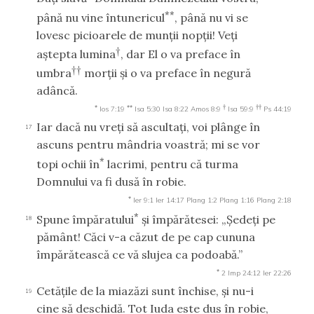
**
până nu vine întunericul
, până nu vi se
lovesc picioarele de munţii nopţii! Veţi
†
aştepta lumina
, dar El o va preface în
††
umbra
morţii şi o va preface în negură
adâncă.
*
**
†
††
Ios 7:19
Isa 5:30
Isa 8:22
Amos 8:9
Isa 59:9
Ps 44:19
Iar dacă nu vreţi să ascultaţi, voi plânge în
17
ascuns pentru mândria voastră; mi se vor
*
topi ochii în
lacrimi, pentru că turma
Domnului va fi dusă în robie.
*
Ier 9:1
Ier 14:17
Plang 1:2
Plang 1:16
Plang 2:18
*
Spune împăratului
şi împărătesei: „Şedeţi pe
18
pământ! Căci v-a căzut de pe cap cununa
împărătească ce vă slujea ca podoabă.”
*
2 Imp 24:12
Ier 22:26
Cetăţile de la miazăzi sunt închise, şi nu-i
19
cine să deschidă. Tot Iuda este dus în robie,