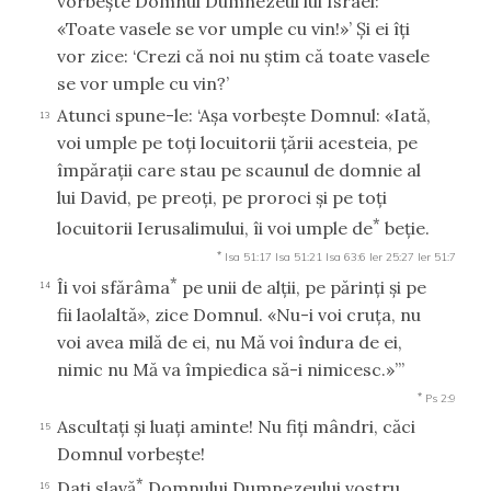
vorbeşte Domnul Dumnezeul lui Israel:
«Toate vasele se vor umple cu vin!»’ Şi ei îţi
vor zice: ‘Crezi că noi nu ştim că toate vasele
se vor umple cu vin?’
Atunci spune-le: ‘Aşa vorbeşte Domnul: «Iată,
13
voi umple pe toţi locuitorii ţării acesteia, pe
împăraţii care stau pe scaunul de domnie al
lui David, pe preoţi, pe proroci şi pe toţi
*
locuitorii Ierusalimului, îi voi umple de
beţie.
*
Isa 51:17
Isa 51:21
Isa 63:6
Ier 25:27
Ier 51:7
*
Îi voi sfărâma
pe unii de alţii, pe părinţi şi pe
14
fii laolaltă», zice Domnul. «Nu-i voi cruţa, nu
voi avea milă de ei, nu Mă voi îndura de ei,
nimic nu Mă va împiedica să-i nimicesc.»’”
*
Ps 2:9
Ascultaţi şi luaţi aminte! Nu fiţi mândri, căci
15
Domnul vorbeşte!
*
Daţi slavă
Domnului Dumnezeului vostru,
16