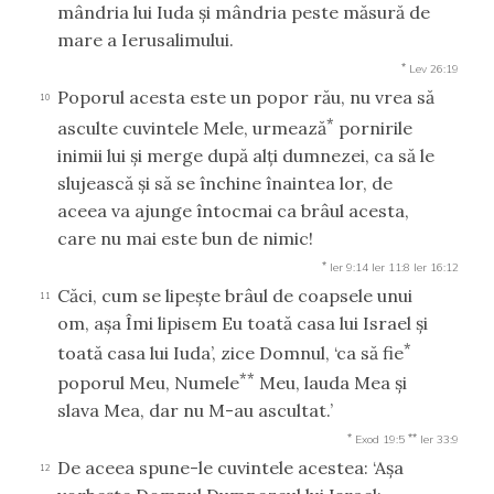
mândria lui Iuda şi mândria peste măsură de
mare a Ierusalimului.
*
Lev 26:19
Poporul acesta este un popor rău, nu vrea să
10
*
asculte cuvintele Mele, urmează
pornirile
inimii lui şi merge după alţi dumnezei, ca să le
slujească şi să se închine înaintea lor, de
aceea va ajunge întocmai ca brâul acesta,
care nu mai este bun de nimic!
*
Ier 9:14
Ier 11:8
Ier 16:12
Căci, cum se lipeşte brâul de coapsele unui
11
om, aşa Îmi lipisem Eu toată casa lui Israel şi
*
toată casa lui Iuda’, zice Domnul, ‘ca să fie
**
poporul Meu, Numele
Meu, lauda Mea şi
slava Mea, dar nu M-au ascultat.’
*
**
Exod 19:5
Ier 33:9
De aceea spune-le cuvintele acestea: ‘Aşa
12