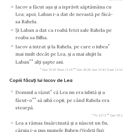
Iacov a făcut aşa şi a isprăvit săptămâna cu
28
Lea; apoi, Laban i-a dat de nevastă pe fiică-
sa Rahela.
Şi Laban a dat ca roabă fetei sale Rahela pe
29
roaba sa Bilha.
*
Iacov a intrat şi la Rahela, pe care o iubea
30
mai mult decât pe Lea, şi a mai slujit la
**
Laban
alţi şapte ani.
*
**
Gen 29:20
Deut 21:15
Gen 30:26
Gen 31:41
Osea 12:12
Copiii făcuţi lui Iacov de Lea
*
Domnul a văzut
că Lea nu era iubită şi a
31
**
făcut-o
să aibă copii, pe când Rahela era
stearpă.
*
**
Ps 127:3
Gen 30:1
Lea a rămas însărcinată şi a născut un fiu,
32
căruia i-a pus numele Ruben (Vedeţi fiu);