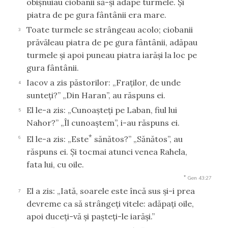
obişnuiau ciobanii să-şi adape turmele. Şi
piatra de pe gura fântânii era mare.
Toate turmele se strângeau acolo; ciobanii
3
prăvăleau piatra de pe gura fântânii, adăpau
turmele şi apoi puneau piatra iarăşi la loc pe
gura fântânii.
Iacov a zis păstorilor: „Fraţilor, de unde
4
sunteţi?” „Din Haran”, au răspuns ei.
El le-a zis: „Cunoaşteţi pe Laban, fiul lui
5
Nahor?” „Îl cunoaştem”, i-au răspuns ei.
*
El le-a zis: „Este
sănătos?” „Sănătos”, au
6
răspuns ei. Şi tocmai atunci venea Rahela,
fata lui, cu oile.
*
Gen 43:27
El a zis: „Iată, soarele este încă sus şi-i prea
7
devreme ca să strângeţi vitele: adăpaţi oile,
apoi duceţi-vă şi paşteţi-le iarăşi.”