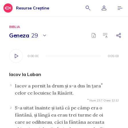
Resurse Creștine
BIBLIA
Geneza
29
0:00:00
0:00:00
0:05:03
0:05:03
Iacov la Laban
*
Iacov a pornit la drum şi s-a dus în ţara
1
celor ce locuiesc la Răsărit.
*
Num 23:7
Osea 12:12
S-a uitat înainte şi iată că pe câmp era o
2
fântână, şi lângă ea erau trei turme de oi
care se odihneau, căci la fântâna aceasta