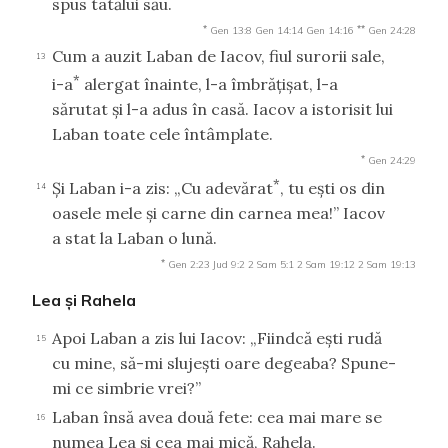
spus tatălui său.
*
**
Gen 13:8
Gen 14:14
Gen 14:16
Gen 24:28
Cum a auzit Laban de Iacov, fiul surorii sale,
13
*
i-a
alergat înainte, l-a îmbrăţişat, l-a
sărutat şi l-a adus în casă. Iacov a istorisit lui
Laban toate cele întâmplate.
*
Gen 24:29
*
Şi Laban i-a zis: „Cu adevărat
, tu eşti os din
14
oasele mele şi carne din carnea mea!” Iacov
a stat la Laban o lună.
*
Gen 2:23
Jud 9:2
2 Sam 5:1
2 Sam 19:12
2 Sam 19:13
Lea şi Rahela
Apoi Laban a zis lui Iacov: „Fiindcă eşti rudă
15
cu mine, să-mi slujeşti oare degeaba? Spune-
mi ce simbrie vrei?”
Laban însă avea două fete: cea mai mare se
16
numea Lea şi cea mai mică, Rahela.