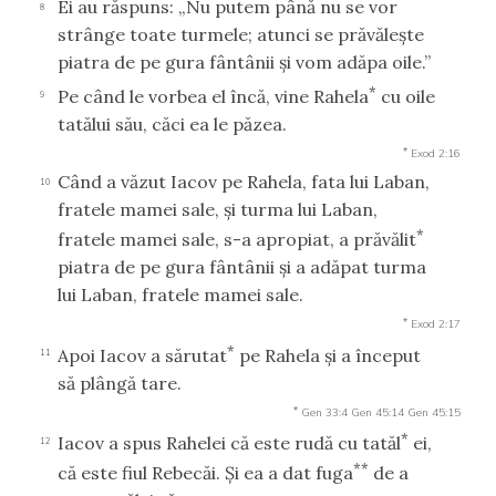
Ei au răspuns: „Nu putem până nu se vor
8
strânge toate turmele; atunci se prăvăleşte
piatra de pe gura fântânii şi vom adăpa oile.”
*
Pe când le vorbea el încă, vine Rahela
cu oile
9
tatălui său, căci ea le păzea.
*
Exod 2:16
Când a văzut Iacov pe Rahela, fata lui Laban,
10
fratele mamei sale, şi turma lui Laban,
*
fratele mamei sale, s-a apropiat, a prăvălit
piatra de pe gura fântânii şi a adăpat turma
lui Laban, fratele mamei sale.
*
Exod 2:17
*
Apoi Iacov a sărutat
pe Rahela şi a început
11
să plângă tare.
*
Gen 33:4
Gen 45:14
Gen 45:15
*
Iacov a spus Rahelei că este rudă cu tatăl
ei,
12
**
că este fiul Rebecăi. Şi ea a dat fuga
de a