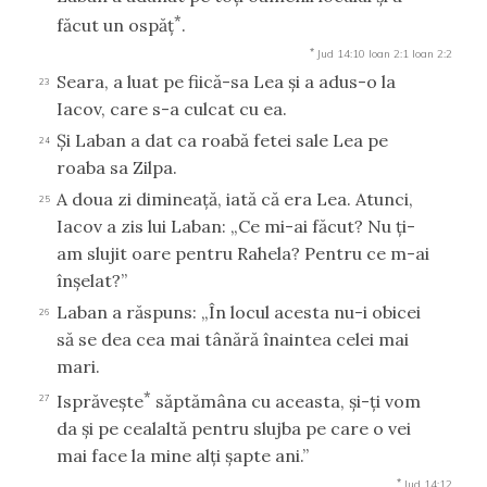
*
făcut un ospăţ
.
*
Jud 14:10
Ioan 2:1
Ioan 2:2
Seara, a luat pe fiică-sa Lea şi a adus-o la
23
Iacov, care s-a culcat cu ea.
Şi Laban a dat ca roabă fetei sale Lea pe
24
roaba sa Zilpa.
A doua zi dimineaţă, iată că era Lea. Atunci,
25
Iacov a zis lui Laban: „Ce mi-ai făcut? Nu ţi-
am slujit oare pentru Rahela? Pentru ce m-ai
înşelat?”
Laban a răspuns: „În locul acesta nu-i obicei
26
să se dea cea mai tânără înaintea celei mai
mari.
*
Isprăveşte
săptămâna cu aceasta, şi-ţi vom
27
da şi pe cealaltă pentru slujba pe care o vei
mai face la mine alţi şapte ani.”
*
Jud 14:12