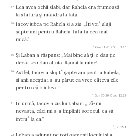
Lea avea ochii slabi, dar Rahela era frumoasă
17
la statură şi mândră la faţă.
*
Iacov iubea pe Rahela şi a zis: „Îţi voi
sluji
18
şapte ani pentru Rahela, fata ta cea mai
mică.”
*
Gen 31:41
2 Sam 3:14
Şi Laban a răspuns: „Mai bine să ţi-o dau ţie,
19
decât s-o dau altuia. Rămâi la mine!”
*
Astfel, Iacov a slujit
şapte ani pentru Rahela;
20
şi anii aceştia i s-au părut ca vreo câteva zile,
pentru că o iubea.
*
Gen 30:26
Osea 12:12
În urmă, Iacov a zis lui Laban: „Dă-mi
21
nevasta, căci mi s-a împlinit sorocul, ca să
*
intru
la ea.”
*
Jud 15:1
Laban a adunat pe toţi oamenii locului şi a
22