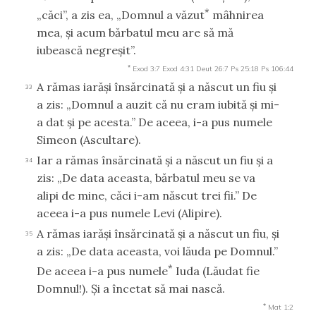
*
„căci”, a zis ea, „Domnul a văzut
mâhnirea
mea, şi acum bărbatul meu are să mă
iubească negreşit”.
*
Exod 3:7
Exod 4:31
Deut 26:7
Ps 25:18
Ps 106:44
A rămas iarăşi însărcinată şi a născut un fiu şi
33
a zis: „Domnul a auzit că nu eram iubită şi mi-
a dat şi pe acesta.” De aceea, i-a pus numele
Simeon (Ascultare).
Iar a rămas însărcinată şi a născut un fiu şi a
34
zis: „De data aceasta, bărbatul meu se va
alipi de mine, căci i-am născut trei fii.” De
aceea i-a pus numele Levi (Alipire).
A rămas iarăşi însărcinată şi a născut un fiu, şi
35
a zis: „De data aceasta, voi lăuda pe Domnul.”
*
De aceea i-a pus numele
Iuda (Lăudat fie
Domnul!). Şi a încetat să mai nască.
*
Mat 1:2