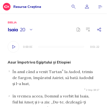
Resurse Creștine
BIBLIA
Isaia
20
0:00:00
0:00:00
0:01:22
0:01:22
Asur împotriva Egiptului şi Etiopiei
*
În anul când a venit Tartan
la Asdod, trimis
1
de Sargon, împăratul Asiriei, să bată Asdodul
şi l-a luat,
*
2 Imp 18:17
în vremea aceea, Domnul a vorbit lui Isaia,
2
fiul lui Amoţ şi i-a zis: „Du-te, dezleagă-ţi