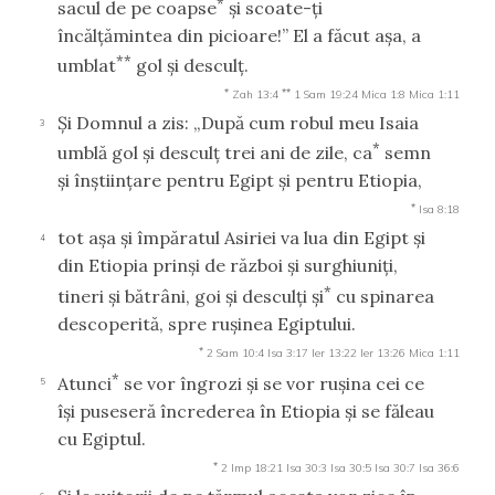
*
sacul de pe coapse
şi scoate-ţi
încălţămintea din picioare!” El a făcut aşa, a
**
umblat
gol şi desculţ.
*
**
Zah 13:4
1 Sam 19:24
Mica 1:8
Mica 1:11
Şi Domnul a zis: „După cum robul meu Isaia
3
*
umblă gol şi desculţ trei ani de zile, ca
semn
şi înştiinţare pentru Egipt şi pentru Etiopia,
*
Isa 8:18
tot aşa şi împăratul Asiriei va lua din Egipt şi
4
din Etiopia prinşi de război şi surghiuniţi,
*
tineri şi bătrâni, goi şi desculţi şi
cu spinarea
descoperită, spre ruşinea Egiptului.
*
2 Sam 10:4
Isa 3:17
Ier 13:22
Ier 13:26
Mica 1:11
*
Atunci
se vor îngrozi şi se vor ruşina cei ce
5
îşi puseseră încrederea în Etiopia şi se făleau
cu Egiptul.
*
2 Imp 18:21
Isa 30:3
Isa 30:5
Isa 30:7
Isa 36:6