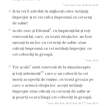
*
Ezec 32:21
Isa 14:18
Isa 14:19
Şi tu vei fi zdrobit în mijlocul celor netăiaţi
28
împrejur şi te vei culca împreună cu cei ucişi
de sabie!
*
Acolo este şi Edomul
, cu împăraţii lui şi toţi
29
voievozii lui, care, cu toată vitejia lor, au fost
aşezaţi la un loc cu cei ucişi de sabie: stau
culcaţi împreună cu cei netăiaţi împrejur, cu
cei coborâţi în groapă.
*
Ezec 25:12
*
Tot acolo
sunt voievozii de la miazănoapte
30
**
şi toţi sidonienii
care s-au coborât la cei
morţi acoperiţi de ruşine, cu toată groaza pe
care o aruncă vitejia lor; aceşti netăiaţi
împrejur stau culcaţi cu cei ucişi de sabie şi-
şi poartă ocara lângă cei coborâţi în groapă.
*
**
Ezec 38:6
Ezec 38:15
Ezec 39:2
Ezec 28:21