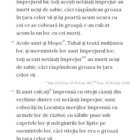
împrejurul lui; toţi aceşti netăiaţi împrejur au
murit ucişi de sabie, căci răspândeau groaza
în ţara celor vii şi îşi poartă acum ocara cu
cei ce se coboară în groapă; i-au culcat
acum la un loc cu cei morţi.
*
Acolo sunt şi Meşec
, Tubal şi toată mulţimea
26
lor, şi mormintele lor sunt împrejurul lor;
**
toţi aceşti netăiaţi împrejur
au murit ucişi
de sabie, căci răspândeau groaza în ţara
celor vii.
*
**
Gen 10:2
Ezec 27:13
Ezec 38:2
Ezec 32:19
Ezec 32:20
*
Ei sunt culcaţi
împreună cu vitejii căzuţi din
27
vechime dintre cei netăiaţi împrejur; sunt
coborâţi în Locuinţa morţilor împreună cu
armele lor de război, cu săbiile puse sub
capetele lor şi nelegiuirile lor lipite pe
osemintele lor, căci vitejia lor era o groază
în ţara celor vii.