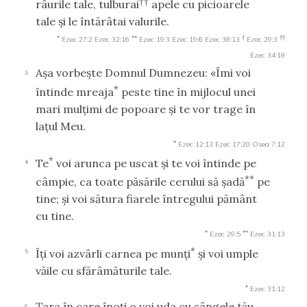
††
râurile tale, tulburai
apele cu picioarele
tale şi le întărâtai valurile.
*
**
†
††
Ezec 27:2
Ezec 32:16
Ezec 19:3
Ezec 19:6
Ezec 38:13
Ezec 29:3
Ezec 34:18
Aşa vorbeşte Domnul Dumnezeu: «Îmi voi
3
*
întinde mreaja
peste tine în mijlocul unei
mari mulţimi de popoare şi te vor trage în
laţul Meu.
*
Ezec 12:13
Ezec 17:20
Osea 7:12
*
Te
voi arunca pe uscat şi te voi întinde pe
4
**
câmpie, ca toate păsările cerului să şadă
pe
tine; şi voi sătura fiarele întregului pământ
cu tine.
*
**
Ezec 29:5
Ezec 31:13
*
Îţi voi azvârli carnea pe munţi
şi voi umple
5
văile cu sfărâmăturile tale.
*
Ezec 31:12
Ţara în care înoţi o voi uda cu sângele tău
6