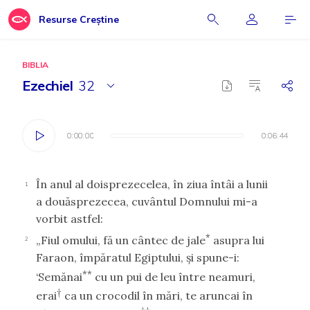
Resurse Creștine
BIBLIA
Ezechiel
32
0:00:00
0:00:00
0:06:44
0:06:44
În anul al doisprezecelea, în ziua întâi a lunii
1
a douăsprezecea, cuvântul Domnului mi-a
vorbit astfel:
*
„Fiul omului, fă un cântec de jale
asupra lui
2
Faraon, împăratul Egiptului, şi spune-i:
**
‘Semănai
cu un pui de leu între neamuri,
†
erai
ca un crocodil în mări, te aruncai în