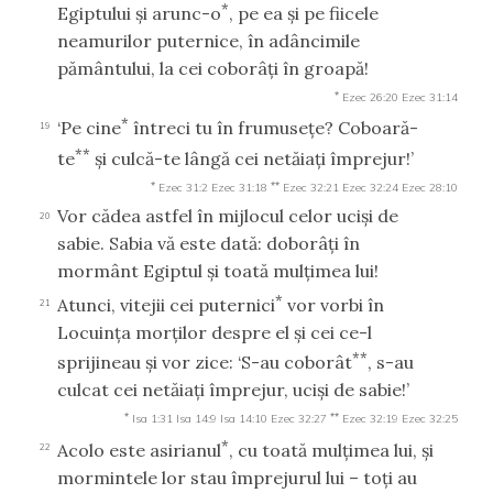
*
Egiptului şi arunc-o
, pe ea şi pe fiicele
neamurilor puternice, în adâncimile
pământului, la cei coborâţi în groapă!
*
Ezec 26:20
Ezec 31:14
*
‘Pe cine
întreci tu în frumuseţe? Coboară-
19
**
te
şi culcă-te lângă cei netăiaţi împrejur!’
*
**
Ezec 31:2
Ezec 31:18
Ezec 32:21
Ezec 32:24
Ezec 28:10
Vor cădea astfel în mijlocul celor ucişi de
20
sabie. Sabia vă este dată: doborâţi în
mormânt Egiptul şi toată mulţimea lui!
*
Atunci, vitejii cei puternici
vor vorbi în
21
Locuinţa morţilor despre el şi cei ce-l
**
sprijineau şi vor zice: ‘S-au coborât
, s-au
culcat cei netăiaţi împrejur, ucişi de sabie!’
*
**
Isa 1:31
Isa 14:9
Isa 14:10
Ezec 32:27
Ezec 32:19
Ezec 32:25
*
Acolo este asirianul
, cu toată mulţimea lui, şi
22
mormintele lor stau împrejurul lui – toţi au