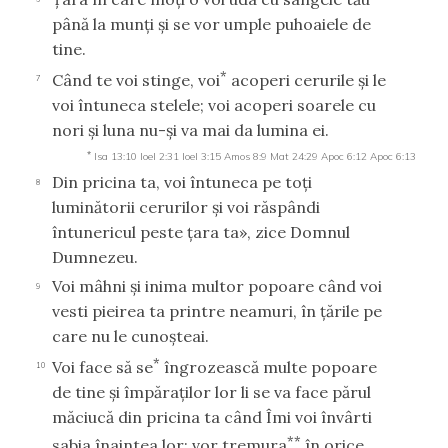
până la munţi şi se vor umple puhoaiele de
tine.
*
Când te voi stinge, voi
acoperi cerurile şi le
7
voi întuneca stelele; voi acoperi soarele cu
nori şi luna nu-şi va mai da lumina ei.
*
Isa 13:10
Ioel 2:31
Ioel 3:15
Amos 8:9
Mat 24:29
Apoc 6:12
Apoc 6:13
Din pricina ta, voi întuneca pe toţi
8
luminătorii cerurilor şi voi răspândi
întunericul peste ţara ta», zice Domnul
Dumnezeu.
Voi mâhni şi inima multor popoare când voi
9
vesti pieirea ta printre neamuri, în ţările pe
care nu le cunoşteai.
*
Voi face să se
îngrozească multe popoare
10
de tine şi împăraţilor lor li se va face părul
măciucă din pricina ta când Îmi voi învârti
**
sabia înaintea lor; vor tremura
în orice