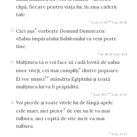
clipă, fiecare pentru viaţa lui, în ziua căderii
tale.
*
**
Ezec 27:35
Ezec 26:16
*
Căci aşa
vorbeşte Domnul Dumnezeu:
11
«Sabia împăratului Babilonului va veni peste
tine.
*
Ier 46:26
Ezec 30:4
Mulţimea ta o voi face să cadă lovită de sabia
12
*
unor viteji, cei mai cumpliţi
dintre popoare.
**
Ei vor nimici
mândria Egiptului şi toată
mulţimea lui va fi prăpădită.
*
**
Ezec 28:7
Ezec 29:19
Voi pierde şi toate vitele lui de lângă apele
13
*
cele mari; nici picior
de om nu le va mai
tulbura, nici copită de vite nu le va mai
tulbura.
*
Ezec 29:11