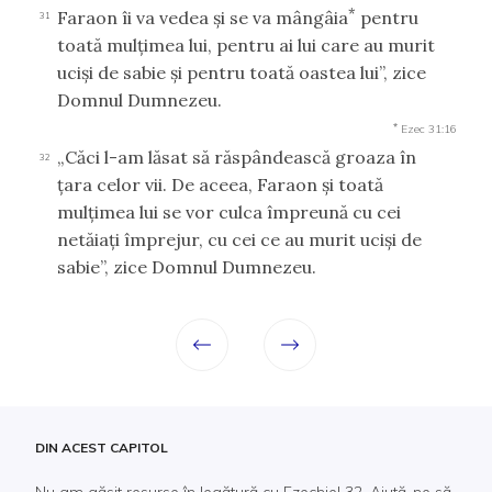
*
Faraon îi va vedea şi se va mângâia
pentru
31
toată mulţimea lui, pentru ai lui care au murit
ucişi de sabie şi pentru toată oastea lui”, zice
Domnul Dumnezeu.
*
Ezec 31:16
„Căci l-am lăsat să răspândească groaza în
32
ţara celor vii. De aceea, Faraon şi toată
mulţimea lui se vor culca împreună cu cei
netăiaţi împrejur, cu cei ce au murit ucişi de
sabie”, zice Domnul Dumnezeu.
DIN ACEST CAPITOL