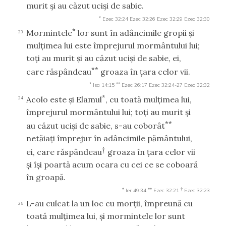
murit şi au căzut ucişi de sabie.
*
Ezec 32:24
Ezec 32:26
Ezec 32:29
Ezec 32:30
*
Mormintele
lor sunt în adâncimile gropii şi
23
mulţimea lui este împrejurul mormântului lui;
toţi au murit şi au căzut ucişi de sabie, ei,
**
care răspândeau
groaza în ţara celor vii.
*
**
Isa 14:15
Ezec 26:17
Ezec 32:24-27
Ezec 32:32
*
Acolo este şi Elamul
, cu toată mulţimea lui,
24
împrejurul mormântului lui; toţi au murit şi
**
au căzut ucişi de sabie, s-au coborât
netăiaţi împrejur în adâncimile pământului,
†
ei, care răspândeau
groaza în ţara celor vii
şi îşi poartă acum ocara cu cei ce se coboară
în groapă.
*
**
†
Ier 49:34
Ezec 32:21
Ezec 32:23
L-au culcat la un loc cu morţii, împreună cu
25
toată mulţimea lui, şi mormintele lor sunt