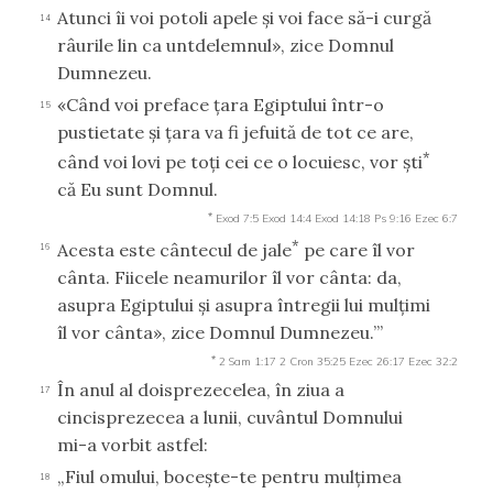
Atunci îi voi potoli apele şi voi face să-i curgă
14
râurile lin ca untdelemnul», zice Domnul
Dumnezeu.
«Când voi preface ţara Egiptului într-o
15
pustietate şi ţara va fi jefuită de tot ce are,
*
când voi lovi pe toţi cei ce o locuiesc, vor şti
că Eu sunt Domnul.
*
Exod 7:5
Exod 14:4
Exod 14:18
Ps 9:16
Ezec 6:7
*
Acesta este cântecul de jale
pe care îl vor
16
cânta. Fiicele neamurilor îl vor cânta: da,
asupra Egiptului şi asupra întregii lui mulţimi
îl vor cânta», zice Domnul Dumnezeu.’”
*
2 Sam 1:17
2 Cron 35:25
Ezec 26:17
Ezec 32:2
În anul al doisprezecelea, în ziua a
17
cincisprezecea a lunii, cuvântul Domnului
mi-a vorbit astfel:
„Fiul omului, boceşte-te pentru mulţimea
18