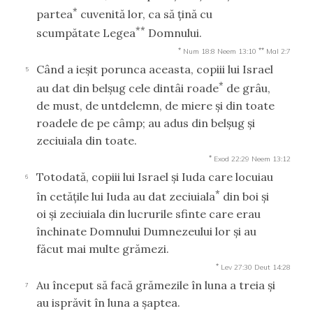
*
partea
cuvenită lor, ca să ţină cu
**
scumpătate Legea
Domnului.
*
**
Num 18:8
Neem 13:10
Mal 2:7
Când a ieşit porunca aceasta, copiii lui Israel
5
*
au dat din belşug cele dintâi roade
de grâu,
de must, de untdelemn, de miere şi din toate
roadele de pe câmp; au adus din belşug şi
zeciuiala din toate.
*
Exod 22:29
Neem 13:12
Totodată, copiii lui Israel şi Iuda care locuiau
6
*
în cetăţile lui Iuda au dat zeciuiala
din boi şi
oi şi zeciuiala din lucrurile sfinte care erau
închinate Domnului Dumnezeului lor şi au
făcut mai multe grămezi.
*
Lev 27:30
Deut 14:28
Au început să facă grămezile în luna a treia şi
7
au isprăvit în luna a şaptea.