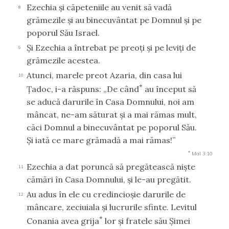
Ezechia şi căpeteniile au venit să vadă
8
grămezile şi au binecuvântat pe Domnul şi pe
poporul Său Israel.
Şi Ezechia a întrebat pe preoţi şi pe leviţi de
9
grămezile acestea.
Atunci, marele preot Azaria, din casa lui
10
*
Ţadoc, i-a răspuns: „De când
au început să
se aducă darurile în Casa Domnului, noi am
mâncat, ne-am săturat şi a mai rămas mult,
căci Domnul a binecuvântat pe poporul Său.
Şi iată ce mare grămadă a mai rămas!”
*
Mal 3:10
Ezechia a dat poruncă să pregătească nişte
11
cămări în Casa Domnului, şi le-au pregătit.
Au adus în ele cu credincioşie darurile de
12
mâncare, zeciuiala şi lucrurile sfinte. Levitul
*
Conania avea grija
lor şi fratele său Şimei