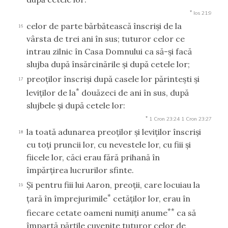
*
Ios 21:9
celor de parte bărbătească înscrişi de la
16
vârsta de trei ani în sus; tuturor celor ce
intrau zilnic în Casa Domnului ca să-şi facă
slujba după însărcinările şi după cetele lor;
preoţilor înscrişi după casele lor părinteşti şi
17
*
leviţilor de la
douăzeci de ani în sus, după
slujbele şi după cetele lor:
*
1 Cron 23:24
1 Cron 23:27
la toată adunarea preoţilor şi leviţilor înscrişi
18
cu toţi pruncii lor, cu nevestele lor, cu fiii şi
fiicele lor, căci erau fără prihană în
împărţirea lucrurilor sfinte.
Şi pentru fiii lui Aaron, preoţii, care locuiau la
19
*
ţară în împrejurimile
cetăţilor lor, erau în
**
fiecare cetate oameni numiţi anume
ca să
împartă părţile cuvenite tuturor celor de