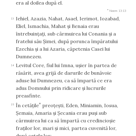
era al doilea după el.
*
Neem 13:13
Iehiel, Azazia, Nahat, Asael, Ierimot, Iozabad,
13
Eliel, Ismachia, Mahat şi Benaia erau
întrebuinţaţi, sub cârmuirea lui Conania şi a
fratelui său Şimei, după porunca împăratului
Ezechia şi a lui Azaria, căpetenia Casei lui
Dumnezeu.
Levitul Core, fiul lui Imna, uşier în partea de
14
răsărit, avea grijă de darurile de bunăvoie
aduse lui Dumnezeu, ca să împartă ce era
adus Domnului prin ridicare şi lucrurile
preasfinte.
*
În cetăţile
preoţeşti, Eden, Miniamin, Iosua,
15
Şemaia, Amaria şi Şecania erau puşi sub
cârmuirea lui ca să împartă cu credincioşie
fraţilor lor, mari şi mici, partea cuvenită lor,
după cetele lor: