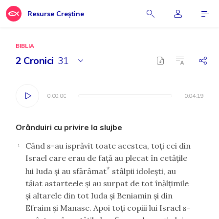
Resurse Creștine
BIBLIA
2 Cronici
31
0:00:00
0:00:00
0:04:19
0:04:19
Orânduiri cu privire la slujbe
Când s-au isprăvit toate acestea, toţi cei din
1
Israel care erau de faţă au plecat în cetăţile
*
lui Iuda şi au sfărâmat
stâlpii idoleşti, au
tăiat astarteele şi au surpat de tot înălţimile
şi altarele din tot Iuda şi Beniamin şi din
Efraim şi Manase. Apoi toţi copiii lui Israel s-