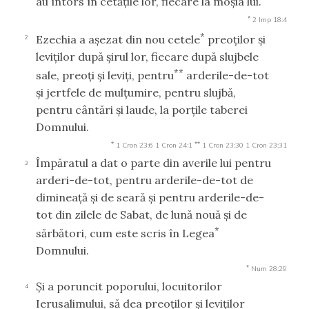
au întors în cetăţile lor, fiecare la moşia lui.
*
2 Imp 18:4
*
Ezechia a aşezat din nou cetele
preoţilor şi
2
leviţilor după şirul lor, fiecare după slujbele
**
sale, preoţi şi leviţi, pentru
arderile-de-tot
şi jertfele de mulţumire, pentru slujbă,
pentru cântări şi laude, la porţile taberei
Domnului.
*
**
1 Cron 23:6
1 Cron 24:1
1 Cron 23:30
1 Cron 23:31
Împăratul a dat o parte din averile lui pentru
3
arderi-de-tot, pentru arderile-de-tot de
dimineaţă şi de seară şi pentru arderile-de-
tot din zilele de Sabat, de lună nouă şi de
*
sărbători, cum este scris în Legea
Domnului.
*
Num 28:29
Şi a poruncit poporului, locuitorilor
4
Ierusalimului, să dea preoţilor şi leviţilor