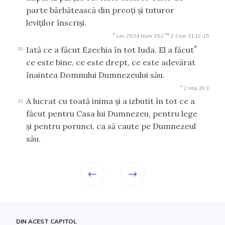
parte bărbătească din preoţi şi tuturor
leviţilor înscrişi.
*
**
Lev 25:34
Num 35:2
2 Cron 31:12-15
*
Iată ce a făcut Ezechia în tot Iuda. El a făcut
20
ce este bine, ce este drept, ce este adevărat
înaintea Domnului Dumnezeului său.
*
2 Imp 20:3
A lucrat cu toată inima şi a izbutit în tot ce a
21
făcut pentru Casa lui Dumnezeu, pentru lege
şi pentru porunci, ca să caute pe Dumnezeul
său.
DIN ACEST CAPITOL