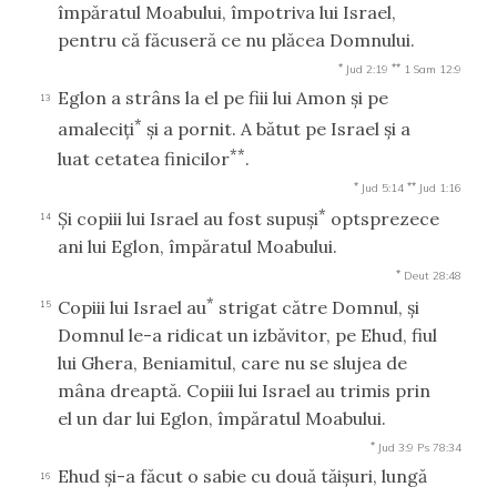
împăratul Moabului, împotriva lui Israel,
pentru că făcuseră ce nu plăcea Domnului.
*
**
Jud 2:19
1 Sam 12:9
Eglon a strâns la el pe fiii lui Amon şi pe
13
*
amaleciţi
şi a pornit. A bătut pe Israel şi a
**
luat cetatea finicilor
.
*
**
Jud 5:14
Jud 1:16
*
Şi copiii lui Israel au fost supuşi
optsprezece
14
ani lui Eglon, împăratul Moabului.
*
Deut 28:48
*
Copiii lui Israel au
strigat către Domnul, şi
15
Domnul le-a ridicat un izbăvitor, pe Ehud, fiul
lui Ghera, Beniamitul, care nu se slujea de
mâna dreaptă. Copiii lui Israel au trimis prin
el un dar lui Eglon, împăratul Moabului.
*
Jud 3:9
Ps 78:34
Ehud şi-a făcut o sabie cu două tăişuri, lungă
16