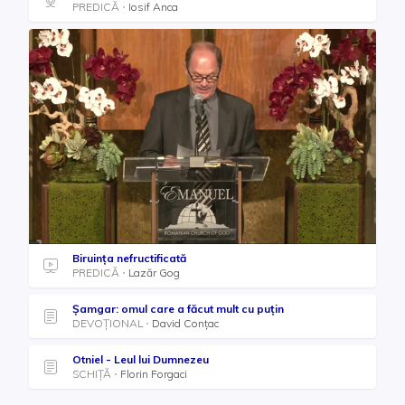
PREDICĂ
Iosif Anca
Biruința nefructificată
PREDICĂ
Lazăr Gog
Șamgar: omul care a făcut mult cu puțin
DEVOȚIONAL
David Conțac
Otniel - Leul lui Dumnezeu
SCHIȚĂ
Florin Forgaci