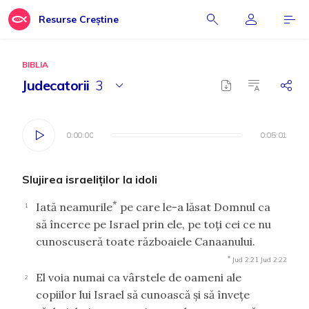
Resurse Creștine
BIBLIA
Judecatorii
3
0:00:00
0:00:00
0:05:01
0:05:01
Slujirea israeliţilor la idoli
*
Iată neamurile
pe care le-a lăsat Domnul ca
1
să încerce pe Israel prin ele, pe toţi cei ce nu
cunoscuseră toate războaiele Canaanului.
*
Jud 2:21
Jud 2:22
El voia numai ca vârstele de oameni ale
2
copiilor lui Israel să cunoască şi să înveţe