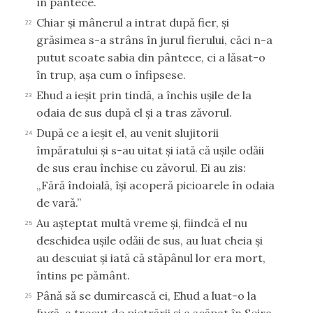
în pântece.
Chiar şi mânerul a intrat după fier, şi
22
grăsimea s-a strâns în jurul fierului, căci n-a
putut scoate sabia din pântece, ci a lăsat-o
în trup, aşa cum o înfipsese.
Ehud a ieşit prin tindă, a închis uşile de la
23
odaia de sus după el şi a tras zăvorul.
După ce a ieşit el, au venit slujitorii
24
împăratului şi s-au uitat şi iată că uşile odăii
de sus erau închise cu zăvorul. Ei au zis:
„Fără îndoială, îşi acoperă picioarele în odaia
de vară.”
Au aşteptat multă vreme şi, fiindcă el nu
25
deschidea uşile odăii de sus, au luat cheia şi
au descuiat şi iată că stăpânul lor era mort,
întins pe pământ.
Până să se dumirească ei, Ehud a luat-o la
26
fugă, a trecut de pietrării şi a scăpat în Seira.