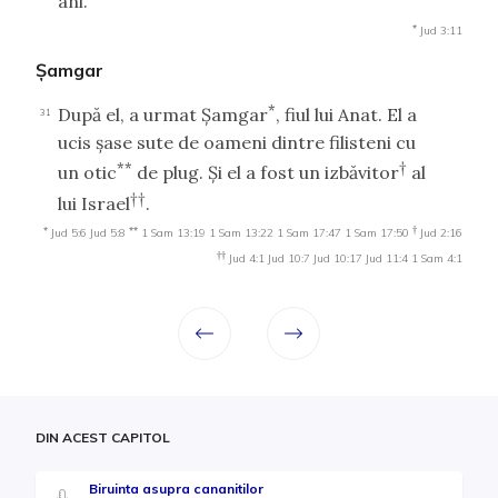
ani.
*
Jud 3:11
Şamgar
*
După el, a urmat Şamgar
, fiul lui Anat. El a
31
ucis şase sute de oameni dintre filisteni cu
**
†
un otic
de plug. Şi el a fost un izbăvitor
al
††
lui Israel
.
*
**
†
Jud 5:6
Jud 5:8
1 Sam 13:19
1 Sam 13:22
1 Sam 17:47
1 Sam 17:50
Jud 2:16
††
Jud 4:1
Jud 10:7
Jud 10:17
Jud 11:4
1 Sam 4:1
DIN ACEST CAPITOL
Biruinta asupra cananitilor