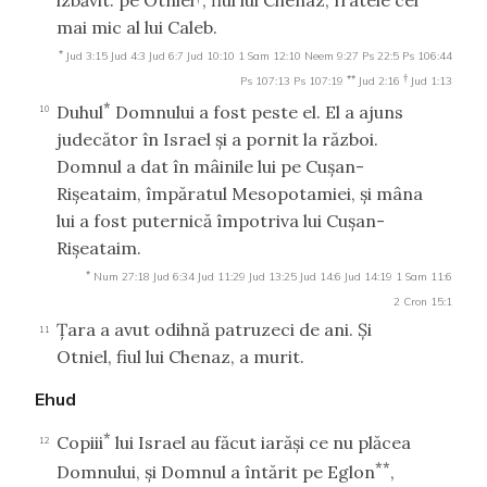
izbăvit: pe Otniel
, fiul lui Chenaz, fratele cel
mai mic al lui Caleb.
*
Jud 3:15
Jud 4:3
Jud 6:7
Jud 10:10
1 Sam 12:10
Neem 9:27
Ps 22:5
Ps 106:44
**
†
Ps 107:13
Ps 107:19
Jud 2:16
Jud 1:13
*
Duhul
Domnului a fost peste el. El a ajuns
10
judecător în Israel şi a pornit la război.
Domnul a dat în mâinile lui pe Cuşan-
Rişeataim, împăratul Mesopotamiei, şi mâna
lui a fost puternică împotriva lui Cuşan-
Rişeataim.
*
Num 27:18
Jud 6:34
Jud 11:29
Jud 13:25
Jud 14:6
Jud 14:19
1 Sam 11:6
2 Cron 15:1
Ţara a avut odihnă patruzeci de ani. Şi
11
Otniel, fiul lui Chenaz, a murit.
Ehud
*
Copiii
lui Israel au făcut iarăşi ce nu plăcea
12
**
Domnului, şi Domnul a întărit pe Eglon
,