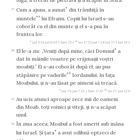
*
Cum a ajuns, a sunat
din trâmbiţă în
27
**
muntele
lui Efraim. Copiii lui Israel s-au
coborât cu el din munte şi el s-a pus în
fruntea lor.
*
**
Jud 5:14
Jud 6:34
1 Sam 13:3
Ios 17:15
Jud 7:24
Jud 17:1
Jud 19:1
*
El le-a zis: „Veniţi după mine, căci Domnul
a
28
dat în mâinile voastre pe vrăjmaşii voştri
moabiţi.” Ei s-au coborât după el, au pus
**
stăpânire pe vadurile
Iordanului, în faţa
Moabului, şi n-au lăsat pe nimeni să treacă.
*
**
Jud 7:9
Jud 7:15
1 Sam 17:47
Ios 2:7
Jud 12:5
Au ucis atunci aproape zece mii de oameni
29
din Moab, toţi voinici şi viteji, şi n-a scăpat
unul.
În ziua aceea, Moabul a fost smerit sub mâna
30
*
lui Israel. Şi ţara
a avut odihnă optzeci de