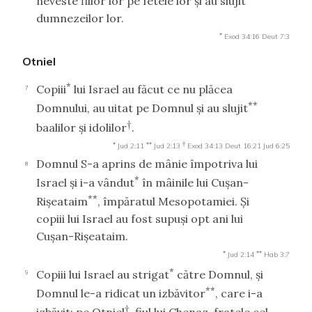
neveste fiilor lor pe fetele lor şi au slujit
dumnezeilor lor.
*
Exod 34:16
Deut 7:3
Otniel
*
Copiii
lui Israel au făcut ce nu plăcea
7
**
Domnului, au uitat pe Domnul şi au slujit
†
baalilor şi idolilor
.
*
**
†
Jud 2:11
Jud 2:13
Exod 34:13
Deut 16:21
Jud 6:25
Domnul S-a aprins de mânie împotriva lui
8
*
Israel şi i-a vândut
în mâinile lui Cuşan-
**
Rişeataim
, împăratul Mesopotamiei. Şi
copiii lui Israel au fost supuşi opt ani lui
Cuşan-Rişeataim.
*
**
Jud 2:14
Hab 3:7
*
Copiii lui Israel au strigat
către Domnul, şi
9
**
Domnul le-a ridicat un izbăvitor
, care i-a
†