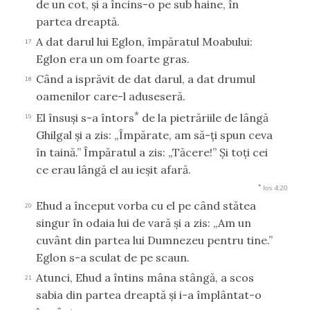
de un cot, şi a încins-o pe sub haine, în
partea dreaptă.
A dat darul lui Eglon, împăratul Moabului:
17
Eglon era un om foarte gras.
Când a isprăvit de dat darul, a dat drumul
18
oamenilor care-l aduseseră.
*
El însuşi s-a întors
de la pietrăriile de lângă
19
Ghilgal şi a zis: „Împărate, am să-ţi spun ceva
în taină.” Împăratul a zis: „Tăcere!” Şi toţi cei
ce erau lângă el au ieşit afară.
*
Ios 4:20
Ehud a început vorba cu el pe când stătea
20
singur în odaia lui de vară şi a zis: „Am un
cuvânt din partea lui Dumnezeu pentru tine.”
Eglon s-a sculat de pe scaun.
Atunci, Ehud a întins mâna stângă, a scos
21
sabia din partea dreaptă şi i-a împlântat-o