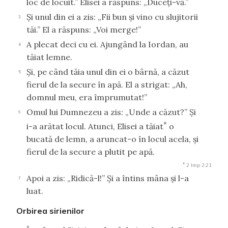
loc de locuit.” Elisei a răspuns: „Duceţi-vă.”
Şi unul din ei a zis: „Fii bun şi vino cu slujitorii
3
tăi.” El a răspuns: „Voi merge!”
A plecat deci cu ei. Ajungând la Iordan, au
4
tăiat lemne.
Şi, pe când tăia unul din ei o bârnă, a căzut
5
fierul de la secure în apă. El a strigat: „Ah,
domnul meu, era împrumutat!”
Omul lui Dumnezeu a zis: „Unde a căzut?” Şi
6
*
i-a arătat locul. Atunci, Elisei a tăiat
o
bucată de lemn, a aruncat-o în locul acela, şi
fierul de la secure a plutit pe apă.
*
2 Imp 2:21
Apoi a zis: „Ridică-l!” Şi a întins mâna şi l-a
7
luat.
Orbirea sirienilor