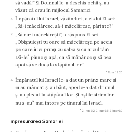
să vadă!” Şi Domnul le-a deschis ochii şi au
văzut că erau în mijlocul Samariei.
Împăratul lui Israel, văzându-i, a zis lui Elisei:
21
„Să-i măcelăresc, să-i măcelăresc, părinte?”
„Să nu-i măcelăreşti”, a răspuns Elisei.
22
„Obişnuieşti tu oare să măcelăreşti pe aceia
pe care îi iei prinşi cu sabia şi cu arcul tău?
*
Dă-le
pâine şi apă, ca să mănânce şi să bea,
apoi să se ducă la stăpânul lor.”
*
Rom 12:20
Împăratul lui Israel le-a dat un prânz mare şi
23
ei au mâncat şi au băut, apoi le-a dat drumul
şi au plecat la stăpânul lor. Şi oştile sirienilor
*
nu s-au
mai întors pe ţinutul lui Israel.
*
2 Imp 5:2
2 Imp 6:8
2 Imp 6:9
Împresurarea Samariei