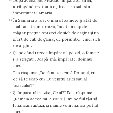
După aceea, Ben-Hadad, împăratul Siriei,
24
strângându-şi toată oştirea, s-a suit şi a
împresurat Samaria.
În Samaria a fost o mare foamete şi atât de
25
mult au strâmtorat-o, încât un cap de
măgar preţuia optzeci de sicli de argint şi un
sfert de cab de găinaţ de porumbel, cinci sicli
de argint.
Şi, pe când trecea împăratul pe zid, o femeie
26
i-a strigat: „Scapă-mă, împărate, domnul
meu!”
El a răspuns: „Dacă nu te scapă Domnul, cu
27
ce să te scap eu? Cu venitul ariei sau al
teascului?”
Şi împăratul i-a zis: „Ce ai?” Ea a răspuns:
28
„Femeia aceea mi-a zis: ‘Dă-mi pe fiul tău să-
l mâncăm astăzi, şi mâine vom mânca pe fiul
meu.’