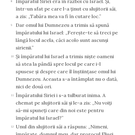
Împăratul Siriei era în război cu Israel. Şi,
8
într-un sfat pe care l-a ţinut cu slujitorii săi,
a zis: „Tabăra mea va fi în cutare loc.”
Dar omul lui Dumnezeu a trimis să spună
9
împăratului lui Israel: „Fereşte-te să treci pe
lângă locul acela, căci acolo sunt ascunşi
sirienii.”
Şi împăratul lui Israel a trimis nişte oameni
10
să stea la pândă spre locul pe care i-l
spusese şi despre care îl înştiinţase omul lui
Dumnezeu. Aceasta s-a întâmplat nu o dată,
nici de două ori.
Împăratului Siriei i s-a tulburat inima. A
11
chemat pe slujitorii săi şi le-a zis: „Nu voiţi
să-mi spuneţi care din noi este pentru
împăratul lui Israel?”
Unul din slujitorii săi a răspuns: „Nimeni,
12
împărate, domnul meu, dar prorocul Elisei,