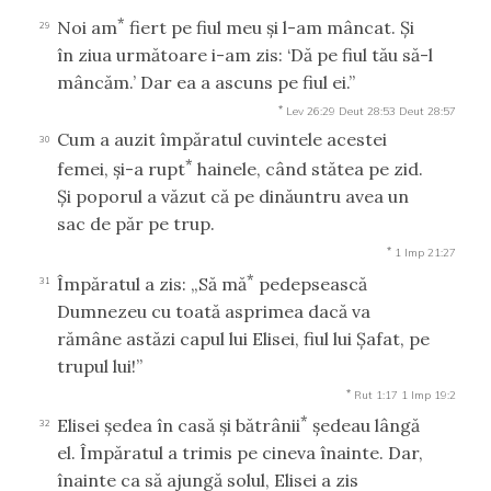
*
Noi am
fiert pe fiul meu şi l-am mâncat. Şi
29
în ziua următoare i-am zis: ‘Dă pe fiul tău să-l
mâncăm.’ Dar ea a ascuns pe fiul ei.”
*
Lev 26:29
Deut 28:53
Deut 28:57
Cum a auzit împăratul cuvintele acestei
30
*
femei, şi-a rupt
hainele, când stătea pe zid.
Şi poporul a văzut că pe dinăuntru avea un
sac de păr pe trup.
*
1 Imp 21:27
*
Împăratul a zis: „Să mă
pedepsească
31
Dumnezeu cu toată asprimea dacă va
rămâne astăzi capul lui Elisei, fiul lui Şafat, pe
trupul lui!”
*
Rut 1:17
1 Imp 19:2
*
Elisei şedea în casă şi bătrânii
şedeau lângă
32
el. Împăratul a trimis pe cineva înainte. Dar,
înainte ca să ajungă solul, Elisei a zis