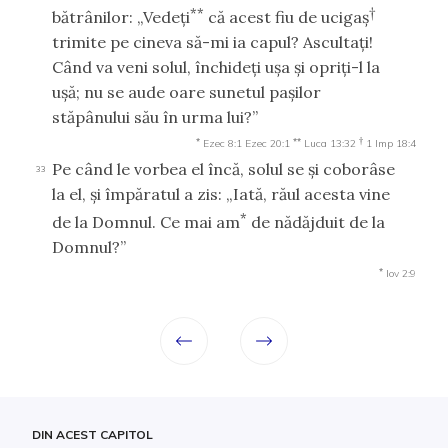
**
†
bătrânilor: „Vedeţi
că acest fiu de ucigaş
trimite pe cineva să-mi ia capul? Ascultaţi!
Când va veni solul, închideţi uşa şi opriţi-l la
uşă; nu se aude oare sunetul paşilor
stăpânului său în urma lui?”
*
**
†
Ezec 8:1
Ezec 20:1
Luca 13:32
1 Imp 18:4
Pe când le vorbea el încă, solul se şi coborâse
33
la el, şi împăratul a zis: „Iată, răul acesta vine
*
de la Domnul. Ce mai am
de nădăjduit de la
Domnul?”
*
Iov 2:9
DIN ACEST CAPITOL