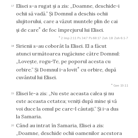
Elisei s-a rugat şi a zis: „Doamne, deschide-i
17
ochii să vadă.” Şi Domnul a deschis ochii
slujitorului, care a văzut muntele plin de cai
*
şi de care
de foc împrejurul lui Elisei.
*
2 Imp 2:11
Ps 34:7
Ps 68:17
Zah 1:8
Zah 6:1-7
Sirienii s-au coborât la Elisei. El a făcut
18
atunci următoarea rugăciune către Domnul:
„Loveşte, rogu-Te, pe poporul acesta cu
*
orbire.” Şi Domnul i-a lovit
cu orbire, după
cuvântul lui Elisei.
*
Gen 19:11
Elisei le-a zis: „Nu este aceasta calea şi nu
19
este aceasta cetatea; veniţi după mine şi vă
voi duce la omul pe care-l căutaţi.” Şi i-a dus
la Samaria.
Când au intrat în Samaria, Elisei a zis:
20
„Doamne, deschide ochii oamenilor acestora