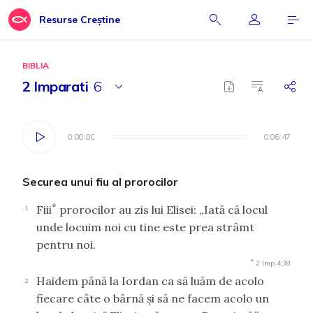
Resurse Creștine
BIBLIA
2 Imparati
6
0:00:00
0:00:00
0:06:47
0:06:47
Securea unui fiu al prorocilor
*
Fiii
prorocilor au zis lui Elisei: „Iată că locul
1
unde locuim noi cu tine este prea strâmt
pentru noi.
*
2 Imp 4:38
Haidem până la Iordan ca să luăm de acolo
2
fiecare câte o bârnă şi să ne facem acolo un