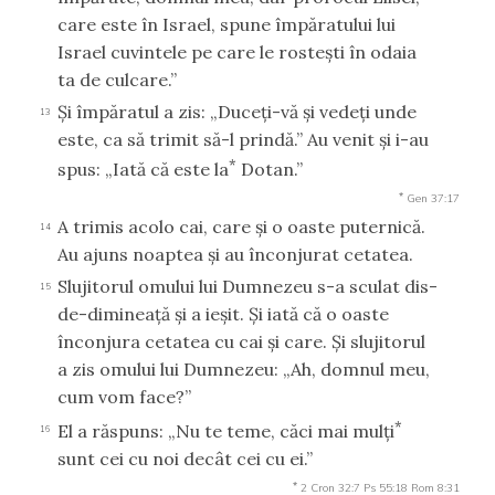
care este în Israel, spune împăratului lui
Israel cuvintele pe care le rosteşti în odaia
ta de culcare.”
Şi împăratul a zis: „Duceţi-vă şi vedeţi unde
13
este, ca să trimit să-l prindă.” Au venit şi i-au
*
spus: „Iată că este la
Dotan.”
*
Gen 37:17
A trimis acolo cai, care şi o oaste puternică.
14
Au ajuns noaptea şi au înconjurat cetatea.
Slujitorul omului lui Dumnezeu s-a sculat dis-
15
de-dimineaţă şi a ieşit. Şi iată că o oaste
înconjura cetatea cu cai şi care. Şi slujitorul
a zis omului lui Dumnezeu: „Ah, domnul meu,
cum vom face?”
*
El a răspuns: „Nu te teme, căci mai mulţi
16
sunt cei cu noi decât cei cu ei.”
*
2 Cron 32:7
Ps 55:18
Rom 8:31