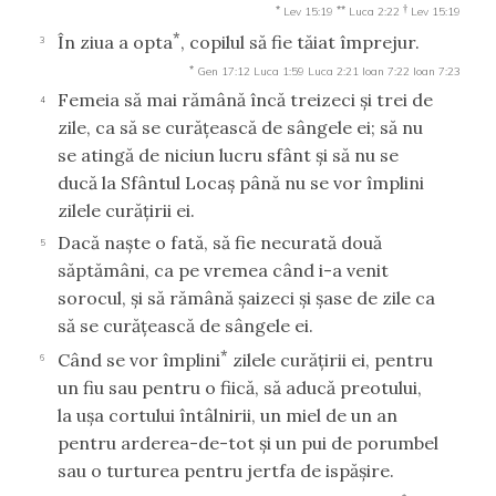
*
**
†
Lev 15:19
Luca 2:22
Lev 15:19
*
În ziua a opta
, copilul să fie tăiat împrejur.
3
*
Gen 17:12
Luca 1:59
Luca 2:21
Ioan 7:22
Ioan 7:23
Femeia să mai rămână încă treizeci şi trei de
4
zile, ca să se curăţească de sângele ei; să nu
se atingă de niciun lucru sfânt şi să nu se
ducă la Sfântul Locaş până nu se vor împlini
zilele curăţirii ei.
Dacă naşte o fată, să fie necurată două
5
săptămâni, ca pe vremea când i-a venit
sorocul, şi să rămână şaizeci şi şase de zile ca
să se curăţească de sângele ei.
*
Când se vor împlini
zilele curăţirii ei, pentru
6
un fiu sau pentru o fiică, să aducă preotului,
la uşa cortului întâlnirii, un miel de un an
pentru arderea-de-tot şi un pui de porumbel
sau o turturea pentru jertfa de ispăşire.
*