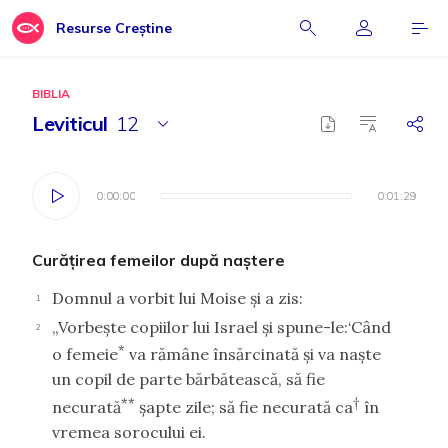
Resurse Creștine
BIBLIA
Leviticul
12
0:00:00
0:00:00
0:01:29
0:01:29
Curăţirea femeilor după naştere
Domnul a vorbit lui Moise şi a zis:
1
„Vorbeşte copiilor lui Israel şi spune-le:‘Când
2
*
o femeie
va rămâne însărcinată şi va naşte
un copil de parte bărbătească, să fie
**
†
necurată
şapte zile; să fie necurată ca
în
vremea sorocului ei.