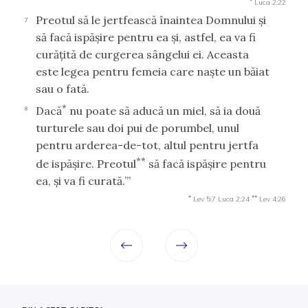
Luca 2:22
Preotul să le jertfească înaintea Domnului şi
7
să facă ispăşire pentru ea şi, astfel, ea va fi
curăţită de curgerea sângelui ei. Aceasta
este legea pentru femeia care naşte un băiat
sau o fată.
*
Dacă
nu poate să aducă un miel, să ia două
8
turturele sau doi pui de porumbel, unul
pentru arderea-de-tot, altul pentru jertfa
**
de ispăşire. Preotul
să facă ispăşire pentru
ea, şi va fi curată.’”
*
**
Lev 5:7
Luca 2:24
Lev 4:26