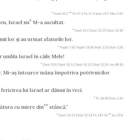
*
**
Exod 20:2
Ps 37:3
Ps 37:4
Ioan 15:7
Efes 3:20
*
eu, Israel nu
M-a ascultat.
*
Exod 32:1
Deut 32:15
Deut 32:18
mii lor şi au urmat sfaturile lor.
*
Fapte 7:42
Fapte 14:16
Rom 1:24
Rom 1:26
 umbla Israel în căile Mele!
*
Deut 5:29
Deut 10:12
Deut 10:13
Deut 32:29
Isa 48:18
or, Mi-aş întoarce mâna împotriva potrivnicilor
ericirea lui Israel ar dăinui în veci.
*
Ps 18:45
Rom 1:30
**
sătura cu miere din
stâncă.”
*
**
Deut 32:13
Deut 32:14
Ps 147:14
Iov 29:6