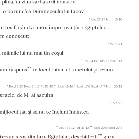
 plină, în ziua sărbătorii noastre!
, o poruncă a Dumnezeului lui Iacov.
*
Lev 23:24
Num 10:10
u Iosif, când a mers împotriva ţării Egiptului…
am cunoscut:
*
Ps 114:1
mâinile lui nu mai ţin coşul.
*
Isa 9:4
Isa 10:27
Exod 1:14
**
i-am răspuns
în locul tainic al tunetului şi te-am
*
**
†
Exod 2:23
Exod 14:10
Ps 50:15
Exod 19:19
Exod 17:6
Exod 17:7
Num 20:13
 Israele, de M-ai asculta!
*
Ps 50:7
mijlocul tău şi să nu te închini înaintea
*
**
Deut 32:12
Isa 43:12
Exod 20:3
Exod 20:5
**
e-am scos din ţara Egiptului; deschide-ţi
gura