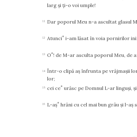
larg şi ţi-o voi umple!
Dar poporul Meu n-a ascultat glasul M
11
*
Atunci
i-am lăsat în voia pornirilor ini
12
*
O
! de M-ar asculta poporul Meu, de ar
13
Într-o clipă aş înfrunta pe vrăjmaşii l
14
lor;
*
cei ce
urăsc pe Domnul L-ar linguşi, şi f
15
*
L-aş
hrăni cu cel mai bun grâu şi l-aş 
16