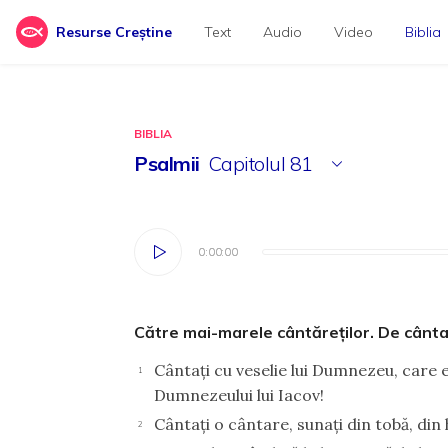
Resurse Creștine
Text
Audio
Video
Biblia
BIBLIA
Psalmii
Capitolul
81
0:00:00
0:00:00
Către mai-marele cântăreţilor. De cântat
Cântaţi cu veselie lui Dumnezeu, care e
1
Dumnezeului lui Iacov!
Cântaţi o cântare, sunaţi din tobă, din 
2