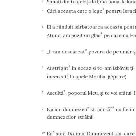
Sunaţi din trâmbiţă la luna nouă, la luna
3
*
Căci aceasta este o lege
pentru Israel
4
El a rânduit sărbătoarea aceasta pentr
5
*
Atunci am auzit un glas
pe care nu l-
*
„I-am descărcat
povara de pe umăr şi 
6
*
Ai strigat
în necaz şi te-am izbăvit; ţ
7
†
încercat
la apele Meriba.
(Oprire)
*
Ascultă
, poporul Meu, şi te voi sfătui!
8
*
**
Niciun dumnezeu
străin să
nu fie în 
9
dumnezeilor străini!
*
Eu
sunt Domnul Dumnezeul tău, care t
10