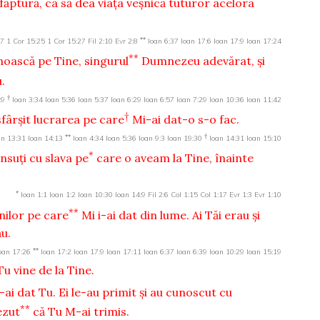
făptură, ca să dea viaţa veşnică tuturor acelora
**
27
1 Cor 15:25
1 Cor 15:27
Fil 2:10
Evr 2:8
Ioan 6:37
Ioan 17:6
Ioan 17:9
Ioan 17:24
**
noască pe Tine, singurul
Dumnezeu adevărat, şi
u.
†
:9
Ioan 3:34
Ioan 5:36
Ioan 5:37
Ioan 6:29
Ioan 6:57
Ioan 7:29
Ioan 10:36
Ioan 11:42
†
sfârşit lucrarea pe care
Mi-ai dat-o s-o fac.
**
†
an 13:31
Ioan 14:13
Ioan 4:34
Ioan 5:36
Ioan 9:3
Ioan 19:30
Ioan 14:31
Ioan 15:10
*
nsuţi cu slava pe
care o aveam la Tine, înainte
*
Ioan 1:1
Ioan 1:2
Ioan 10:30
Ioan 14:9
Fil 2:6
Col 1:15
Col 1:17
Evr 1:3
Evr 1:10
**
ilor pe care
Mi i-ai dat din lume. Ai Tăi erau şi
ău.
**
oan 17:26
Ioan 17:2
Ioan 17:9
Ioan 17:11
Ioan 6:37
Ioan 6:39
Ioan 10:29
Ioan 15:19
u vine de la Tine.
-ai dat Tu. Ei le-au primit şi au cunoscut cu
**
ezut
că Tu M-ai trimis.