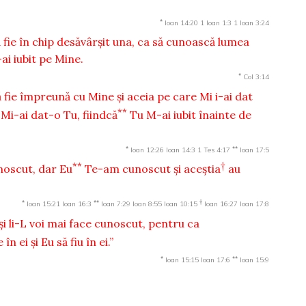
*
Ioan 14:20
1 Ioan 1:3
1 Ioan 3:24
ă fie în chip desăvârşit una, ca să cunoască lumea
-ai iubit pe Mine.
*
Col 3:14
ă fie împreună cu Mine şi aceia pe care Mi i-ai dat
**
 Mi-ai dat-o Tu, fiindcă
Tu M-ai iubit înainte de
*
**
Ioan 12:26
Ioan 14:3
1 Tes 4:17
Ioan 17:5
**
†
noscut, dar Eu
Te-am cunoscut şi aceştia
au
*
**
†
Ioan 15:21
Ioan 16:3
Ioan 7:29
Ioan 8:55
Ioan 10:15
Ioan 16:27
Ioan 17:8
 li-L voi mai face cunoscut, pentru ca
în ei şi Eu să fiu în ei.”
*
**
Ioan 15:15
Ioan 17:6
Ioan 15:9