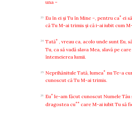
una –
*
Eu în ei şi Tu în Mine –, pentru ca
ei s
23
că Tu M-ai trimis şi că i-ai iubit cum M
*
Tată
, vreau ca, acolo unde sunt Eu, s
24
Tu, ca să vadă slava Mea, slavă pe care
întemeierea lumii.
*
Neprihănitule Tată, lumea
nu Te-a cu
25
cunoscut că Tu M-ai trimis.
*
Eu
le-am făcut cunoscut Numele Tău şi
26
**
dragostea cu
care M-ai iubit Tu să fie 