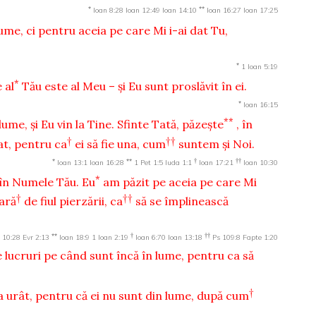
*
**
Ioan 8:28
Ioan 12:49
Ioan 14:10
Ioan 16:27
Ioan 17:25
me, ci pentru aceia pe care Mi i-ai dat Tu,
*
1 Ioan 5:19
*
 al
Tău este al Meu – şi Eu sunt proslăvit în ei.
*
Ioan 16:15
**
lume, şi Eu vin la Tine. Sfinte Tată, păzeşte
, în
†
††
at, pentru ca
ei să fie una, cum
suntem şi Noi.
*
**
†
††
Ioan 13:1
Ioan 16:28
1 Pet 1:5
Iuda 1:1
Ioan 17:21
Ioan 10:30
*
 în Numele Tău. Eu
am păzit pe aceia pe care Mi
†
††
fară
de fiul pierzării, ca
să se împlinească
**
†
††
 10:28
Evr 2:13
Ioan 18:9
1 Ioan 2:19
Ioan 6:70
Ioan 13:18
Ps 109:8
Fapte 1:20
e lucruri pe când sunt încă în lume, pentru ca să
†
a urât, pentru că ei nu sunt din lume, după cum