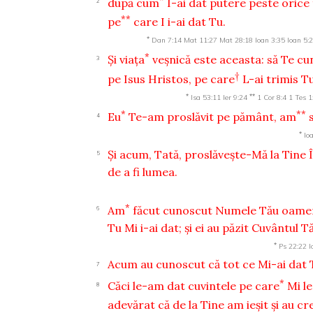
după cum
I-ai dat putere peste orice 
2
**
pe
care I i-ai dat Tu.
*
Dan 7:14
Mat 11:27
Mat 28:18
Ioan 3:35
Ioan 5:
*
Şi viaţa
veşnică este aceasta: să Te cu
3
†
pe Isus Hristos, pe care
L-ai trimis T
*
**
Isa 53:11
Ier 9:24
1 Cor 8:4
1 Tes 1
*
**
Eu
Te-am proslăvit pe pământ, am
4
*
Io
Şi acum, Tată, proslăveşte-Mă la Tine Î
5
de a fi lumea.
*
Am
făcut cunoscut Numele Tău oamen
6
Tu Mi i-ai dat; şi ei au păzit Cuvântul T
*
Ps 22:22
I
Acum au cunoscut că tot ce Mi-ai dat T
7
*
Căci le-am dat cuvintele pe care
Mi le
8
adevărat că de la Tine am ieşit şi au cr