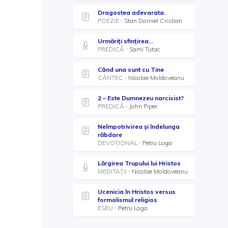
Dragostea adevarata.
POEZIE
Stan Dorinel Cristian
Urmăriți sfințirea...
PREDICĂ
Sami Tutac
Când una sunt cu Tine
CÂNTEC
Nicolae Moldoveanu
2 – Este Dumnezeu narcisist?
PREDICĂ
John Piper
Neîmpotrivirea și îndelunga
răbdare
DEVOȚIONAL
Petru Loga
Lărgirea Trupului lui Hristos
MEDITAȚII
Nicolae Moldoveanu
Ucenicia în Hristos versus
formalismul religios
ESEU
Petru Loga