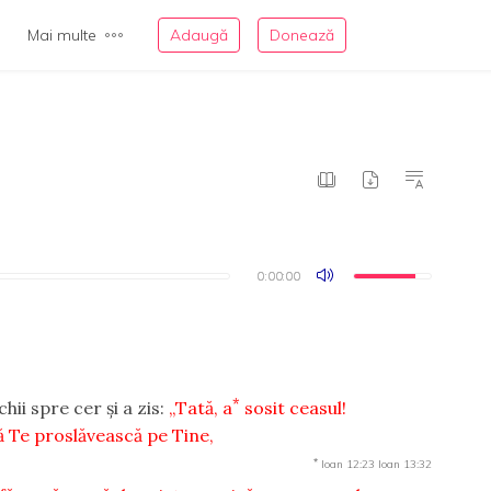
Mai multe
Adaugă
Donează
0:00:00
0:00:00
*
chii spre cer şi a zis:
„Tată, a
sosit ceasul!
să Te proslăvească pe Tine,
*
Ioan 12:23
Ioan 13:32