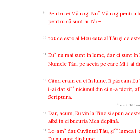
*
Pentru ei Mă rog. Nu
Mă rog pentru lu
9
pentru că sunt ai Tăi –
tot ce este al Meu este al Tău şi ce este
10
*
Eu
nu mai sunt în lume, dar ei sunt în 
11
Numele Tău, pe aceia pe care Mi i-ai d
Când eram cu ei în lume, îi păzeam Eu
12
**
i-ai dat şi
niciunul din ei n-a pierit, a
Scriptura.
*
Ioan 6:39
Ioan
Dar, acum, Eu vin la Tine şi spun acest
13
aibă în ei bucuria Mea deplină.
*
**
Le-am
dat Cuvântul Tău, şi
lumea i-
14
Eu nu sunt din lume.