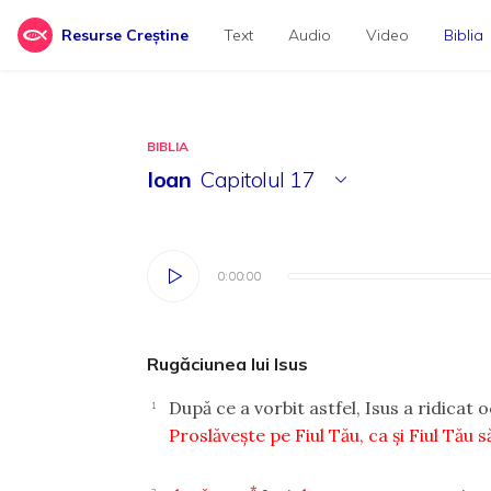
Resurse Creștine
Text
Audio
Video
Biblia
BIBLIA
Ioan
Capitolul
17
0:00:00
0:00:00
Rugăciunea lui Isus
După ce a vorbit astfel, Isus a ridicat o
1
Proslăveşte pe Fiul Tău, ca şi Fiul Tău 
*