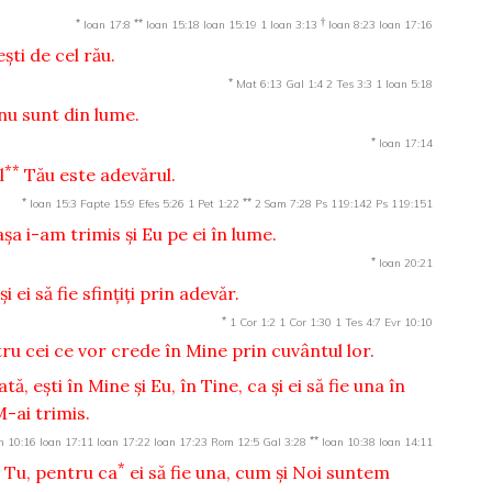
*
**
†
Ioan 17:8
Ioan 15:18
Ioan 15:19
1 Ioan 3:13
Ioan 8:23
Ioan 17:16
şti de cel rău.
*
Mat 6:13
Gal 1:4
2 Tes 3:3
1 Ioan 5:18
nu sunt din lume.
*
Ioan 17:14
**
l
Tău este adevărul.
*
**
Ioan 15:3
Fapte 15:9
Efes 5:26
1 Pet 1:22
2 Sam 7:28
Ps 119:142
Ps 119:151
şa i-am trimis şi Eu pe ei în lume.
*
Ioan 20:21
 ei să fie sfinţiţi prin adevăr.
*
1 Cor 1:2
1 Cor 1:30
1 Tes 4:7
Evr 10:10
tru cei ce vor crede în Mine prin cuvântul lor.
ată, eşti în Mine şi Eu, în Tine, ca şi ei să fie una în
-ai trimis.
**
n 10:16
Ioan 17:11
Ioan 17:22
Ioan 17:23
Rom 12:5
Gal 3:28
Ioan 10:38
Ioan 14:11
*
 Tu, pentru ca
ei să fie una, cum şi Noi suntem