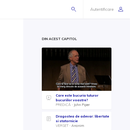
Autentificare
DIN ACEST CAPITOL
Care este bucuria tuturor
bucuriilor voastre?
PREDICĂ
John Piper
Dragostea de adevar: libertate
si statornicie
VERSET
Anonim