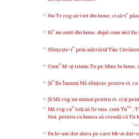
*
Nu Te rog să-i iei din lume, ci să-i
păze
15
*
Ei
nu sunt din lume, după cum nici Eu 
16
*
Sfinţeşte-i
prin adevărul Tău: Cuvântu
17
*
Cum
M-ai trimis Tu pe Mine în lume, a
18
*
Şi
Eu Însumi Mă sfinţesc pentru ei, ca şi
19
Şi Mă rog nu numai pentru ei, ci şi pen
20
*
**
Mă rog ca
toţi să fie una, cum Tu
, T
21
Noi, pentru ca lumea să creadă că Tu M
*
Ioa
Eu le-am dat slava pe care Mi-ai dat-o
22