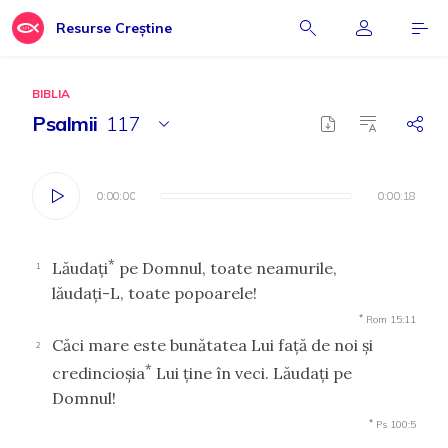
Resurse Creștine
BIBLIA
Psalmii
117
0:00:00
0:00:00
0:00:18
0:00:18
*
Lăudaţi
pe Domnul, toate neamurile,
1
lăudaţi-L, toate popoarele!
*
Rom 15:11
Căci mare este bunătatea Lui faţă de noi şi
2
*
credincioşia
Lui ţine în veci. Lăudaţi pe
Domnul!
*
Ps 100:5