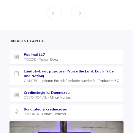
DIN ACEST CAPITOL
Psalmul 117
POEZIE
Traian Dorz
Lăudaţi-L voi, popoare (Praise the Lord, Each Tribe
and Nation)
CÂNTEC
Johann Franck / Melodie suedeză - Traducere RO
Credincioșia lui Dumnezeu
DEVOȚIONAL
Mihai Marius
Bunătatea și credincioşia
PREDICĂ
Daniel Brânzei