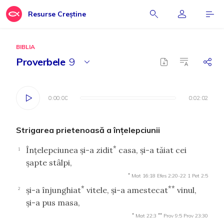
Resurse Creștine
BIBLIA
Proverbele
9
0:00:00
0:00:00
0:02:02
0:02:02
Strigarea prietenoasă a înţelepciunii
*
Înţelepciunea şi-a zidit
casa, şi-a tăiat cei
1
şapte stâlpi,
*
Mat 16:18
Efes 2:20-22
1 Pet 2:5
*
**
şi-a înjunghiat
vitele, şi-a amestecat
vinul,
2
şi-a pus masa,
*
**
Mat 22:3
Prov 9:5
Prov 23:30