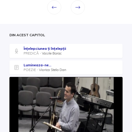
DIN ACEST CAPITOL
Înțelepciunea ți înțelepții
PREDICĂ
Vasile Barac
Lumineaza-ne...
POEZIE
Viorica Stela Dan