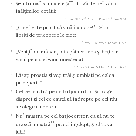
*
**
†
şi-a trimis
slujnicele şi
strigă de pe
vârful
3
înălţimilor cetăţii:
*
**
†
Rom 10:15
Prov 8:1
Prov 8:2
Prov 9:14
*
„Cine
este prost să vină încoace!” Celor
4
lipsiţi de pricepere le zice:
*
Prov 9:16
Prov 6:32
Mat 11:25
*
„Veniţi
de mâncaţi din pâinea mea şi beţi din
5
vinul pe care l-am amestecat!
*
Prov 9:2
Cant 5:1
Isa 55:1
Ioan 6:27
Lăsaţi prostia şi veţi trăi şi umblaţi pe calea
6
priceperii!”
Cel ce mustră pe un batjocoritor îşi trage
7
dispreţ şi cel ce caută să îndrepte pe cel rău
se alege cu ocara.
*
Nu
mustra pe cel batjocoritor, ca să nu te
8
**
urască; mustră
pe cel înţelept, şi el te va
iubi!