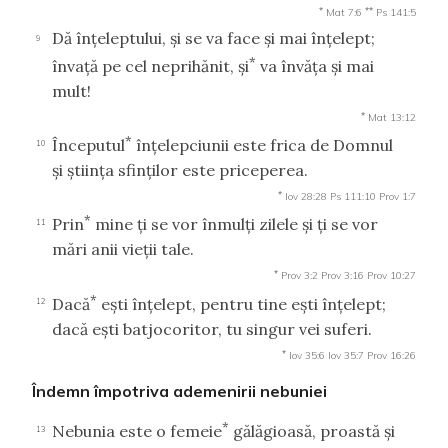
*
**
Mat 7:6
Ps 141:5
Dă înţeleptului, şi se va face şi mai înţelept;
9
*
învaţă pe cel neprihănit, şi
va învăţa şi mai
mult!
*
Mat 13:12
*
Începutul
înţelepciunii este frica de Domnul
10
şi ştiinţa sfinţilor este priceperea.
*
Iov 28:28
Ps 111:10
Prov 1:7
*
Prin
mine ţi se vor înmulţi zilele şi ţi se vor
11
mări anii vieţii tale.
*
Prov 3:2
Prov 3:16
Prov 10:27
*
Dacă
eşti înţelept, pentru tine eşti înţelept;
12
dacă eşti batjocoritor, tu singur vei suferi.
*
Iov 35:6
Iov 35:7
Prov 16:26
Îndemn împotriva ademenirii nebuniei
*
Nebunia este o femeie
gălăgioasă, proastă şi
13