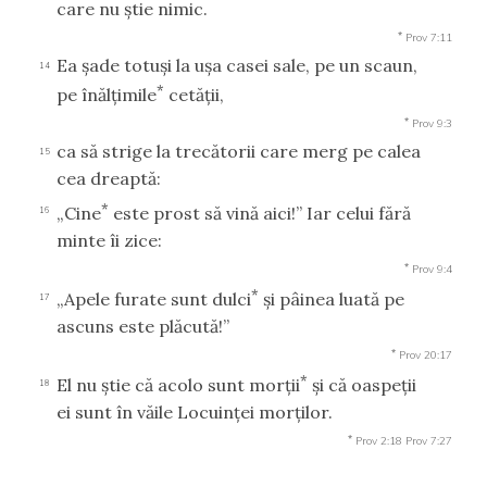
care nu ştie nimic.
*
Prov 7:11
Ea şade totuşi la uşa casei sale, pe un scaun,
14
*
pe înălţimile
cetăţii,
*
Prov 9:3
ca să strige la trecătorii care merg pe calea
15
cea dreaptă:
*
„Cine
este prost să vină aici!” Iar celui fără
16
minte îi zice:
*
Prov 9:4
*
„Apele furate sunt dulci
şi pâinea luată pe
17
ascuns este plăcută!”
*
Prov 20:17
*
El nu ştie că acolo sunt morţii
şi că oaspeţii
18
ei sunt în văile Locuinţei morţilor.
*
Prov 2:18
Prov 7:27